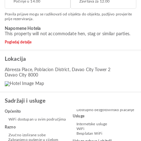
Počinje u 14.00
Završava za 12.00
Pravila prijave mogu se razlikovati od objekta do objekta, pažljivo provjerite
prije rezerviranja.
Napomene Hotela
This property will not accommodate hen, stag or similar parties.
Pogledaj detalje
Lokacija
Abreeza Place, Poblacion District, Davao City Tower 2
Davao City 8000
Sadržaji i usluge
Dostupno bezgotovinsko plaćanje
Općenito
Usluge
WiFi dostupan u svim područjima
Internetske usluge
Razno
WiFi
Besplatan WiFi
Zvučno izolirane sobe
Zabranjeno pušenje u cijelom