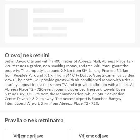
O ovoj nekretnini
Set in Davao City and within 400 metres of Abreeza Mall, Abreeza Place T2 -
720 features a garden, non-smoking rooms, and free WiFi throughout the
property. The property is around 2.9 km from SM Lanang Premier, 3.1 km
from People's Park and 7.1 km from SM City Davao. Guests can enjoy garden
views. The hostel will provide guests with air-conditioned rooms with a desk,
a safety deposit box, a flat-screen TV and a private bathroom with a bidet. At
Abreeza Place T2 - 720 every room includes bed linen and towels. Eden
Nature Park is 33 km from the accommodation, while SMX Convention
Center Davao is 3.2 km away. The nearest airport is Francisco Bangoy
International Airport, 5 km from Abreeza Place T2 - 720.
Pravila o nekretninama
Vrijeme prijave
Vrijeme odjave