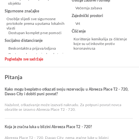
Usluge zabave i obitelji
objektu
Večernja zabava
Sigurnosne značajke
Zajednički prostori
Osoblje slijedi sve sigurnosne
protokole prema uputama lokalnih
Vrt
vlasti
Čišćenje
Dostupan komplet prve pomoći
Korištenje kemikalija za čišćenje
Socijalno distanciranje
koje su učinkovite protiv
Beskontaktna prijava/odjava
koronavirusa
Pogledajte sve sadržaje
Pitanja
Kako mogu besplatno otkazati svoju rezervaciju u Abreeza Place T2 - 720,
Davao City i dobiti puni povrat?
Nažalost, otkazivanje može izazvati naknadu. Za potpuni povrat novca
obratite se izravno Abreeza Place T2 - 720.
Koja je zračna luka u blizini Abreeza Place T2 - 720?
Abreeza Place T2 - 720, Davao City, nema zračne luke u blizini