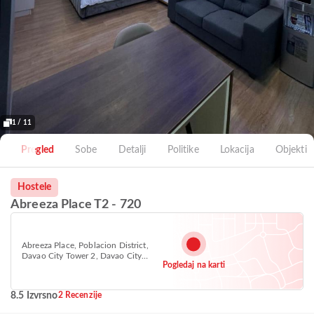
1 / 11
Pregled
Sobe
Detalji
Politike
Lokacija
Objekti
Hostele
Abreeza Place T2 - 720
Abreeza Place, Poblacion District,
Davao City Tower 2, Davao City
Pogledaj na karti
8000
8.5 Izvrsno
2 Recenzije