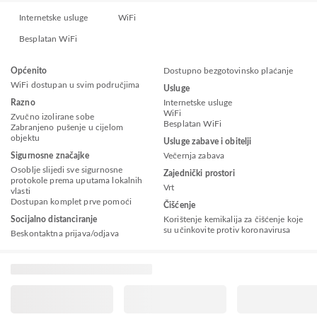
Internetske usluge
WiFi
Besplatan WiFi
Općenito
Dostupno bezgotovinsko plaćanje
WiFi dostupan u svim područjima
Usluge
Razno
Internetske usluge
WiFi
Zvučno izolirane sobe
Besplatan WiFi
Zabranjeno pušenje u cijelom
objektu
Usluge zabave i obitelji
Sigurnosne značajke
Večernja zabava
Osoblje slijedi sve sigurnosne
Zajednički prostori
protokole prema uputama lokalnih
Vrt
vlasti
Dostupan komplet prve pomoći
Čišćenje
Socijalno distanciranje
Korištenje kemikalija za čišćenje koje
su učinkovite protiv koronavirusa
Beskontaktna prijava/odjava