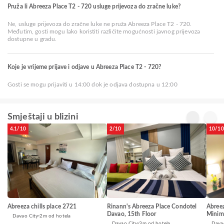
Pruža li Abreeza Place T2 - 720 usluge prijevoza do zračne luke?
Ne, usluge prijevoza do zračne luke ne pruža Abreeza Place T2 - 720.
Međutim, gosti mogu lako koristiti različite mogućnosti javnog prijevoza
dostupne u gradu.
Koje je vrijeme prijave i odjave u Abreeza Place T2 - 720?
Gosti se mogu prijaviti u 14:00 dok je odjava dostupna u 12:00
Smještaji u blizini
4.1/10
2/10
10/10
Abreeza chills place 2721
Rinann's Abreeza Place Condotel
Abreez
Davao, 15th Floor
Minima
Davao City
2m od hotela
Davao City
3m od hotela
Dava