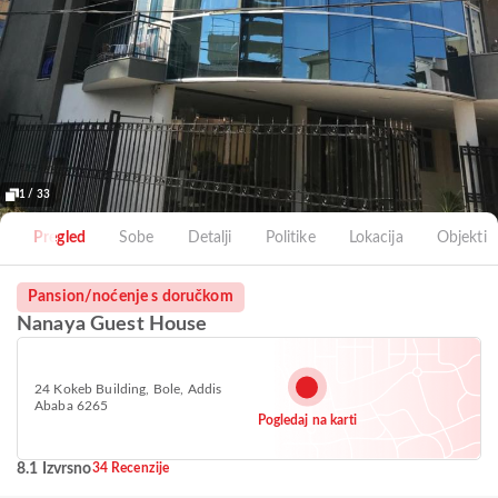
1 / 33
Pregled
Sobe
Detalji
Politike
Lokacija
Objekti
Pansion/noćenje s doručkom
Nanaya Guest House
24 Kokeb Building, Bole, Addis
Ababa 6265
Pogledaj na karti
8.1 Izvrsno
34 Recenzije