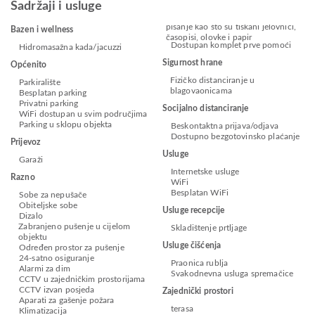
Sadržaji i usluge
pisanje kao što su tiskani jelovnici,
Bazen i wellness
časopisi, olovke i papir
Dostupan komplet prve pomoći
Hidromasažna kada/jacuzzi
Sigurnost hrane
Općenito
Fizičko distanciranje u
Parkiralište
blagovaonicama
Besplatan parking
Privatni parking
Socijalno distanciranje
WiFi dostupan u svim područjima
Parking u sklopu objekta
Beskontaktna prijava/odjava
Dostupno bezgotovinsko plaćanje
Prijevoz
Usluge
Garaži
Internetske usluge
Razno
WiFi
Besplatan WiFi
Sobe za nepušače
Obiteljske sobe
Usluge recepcije
Dizalo
Zabranjeno pušenje u cijelom
Skladištenje prtljage
objektu
Usluge čišćenja
Određen prostor za pušenje
24-satno osiguranje
Praonica rublja
Alarmi za dim
Svakodnevna usluga spremačice
CCTV u zajedničkim prostorijama
CCTV izvan posjeda
Zajednički prostori
Aparati za gašenje požara
terasa
Klimatizacija