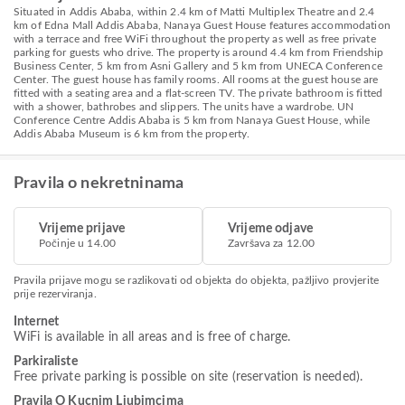
Situated in Addis Ababa, within 2.4 km of Matti Multiplex Theatre and 2.4
km of Edna Mall Addis Ababa, Nanaya Guest House features accommodation
with a terrace and free WiFi throughout the property as well as free private
parking for guests who drive. The property is around 4.4 km from Friendship
Business Center, 5 km from Asni Gallery and 5 km from UNECA Conference
Center. The guest house has family rooms. All rooms at the guest house are
fitted with a seating area and a flat-screen TV. The private bathroom is fitted
with a shower, bathrobes and slippers. The units have a wardrobe. UN
Conference Centre Addis Ababa is 5 km from Nanaya Guest House, while
Addis Ababa Museum is 6 km from the property.
Pravila o nekretninama
Vrijeme prijave
Vrijeme odjave
Počinje u 14.00
Završava za 12.00
Pravila prijave mogu se razlikovati od objekta do objekta, pažljivo provjerite
prije rezerviranja.
Internet
WiFi is available in all areas and is free of charge.
Parkiraliste
Free private parking is possible on site (reservation is needed).
Pravila O Kucnim Ljubimcima