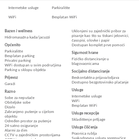
Internetske usluge
Parkiralište
WiFi
Besplatan WiFi
Bazen i wellness
Uklonjeni su zajednički pribor za
pisanje kao što su tiskani jelovnici,
Hidromasažna kada/jacuzzi
časopisi, olovke i papir
Općenito
Dostupan komplet prve pomoći
Parkiralište
Sigurnost hrane
Besplatan parking
Fizičko distanciranje u
Privatni parking
blagovaonicama
WiFi dostupan u svim područjima
Parking u sklopu objekta
Socijalno distanciranje
Prijevoz
Beskontaktna prijava/odjava
Dostupno bezgotovinsko plaćanje
Garaži
Usluge
Razno
Internetske usluge
Sobe za nepušače
WiFi
Obiteljske sobe
Besplatan WiFi
Dizalo
Zabranjeno pušenje u cijelom
Usluge recepcije
objektu
Skladištenje prtljage
Određen prostor za pušenje
24-satno osiguranje
Usluge čišćenja
Alarmi za dim
Praonica rublja
CCTV u zajedničkim prostorijama
Svakodnevna usluga spremačice