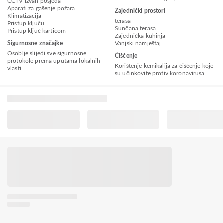
CCTV izvan posjeda
Aparati za gašenje požara
Zajednički prostori
Klimatizacija
terasa
Pristup ključu
Sunčana terasa
Pristup ključ karticom
Zajednička kuhinja
Sigurnosne značajke
Vanjski namještaj
Osoblje slijedi sve sigurnosne
Čišćenje
protokole prema uputama lokalnih
Korištenje kemikalija za čišćenje koje
vlasti
su učinkovite protiv koronavirusa