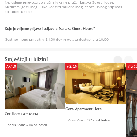
Ne, usluge prijevoza do zračne luke ne pruža Nanaya Guest House.
Međutim, gosti mogu lako koristiti različite mogućnosti javnog prijevoza
dostupne u gradu.
Koje je vrijeme prijave i odjave u Nanaya Guest House?
Gosti se mogu prijaviti u 14:00 dok je odjava dostupna u 10:00
Smještaji u blizini
7.7/10
6.2/10
7.1/1
Geza Apartment Hotel
Cot Hotel (ቆጥ ሆቴል)
Addis Ababa
281m od hotela
Addis Ababa
94m od hotela