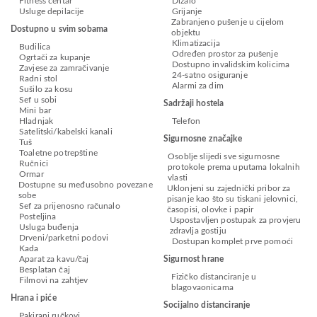
Fitness centar
Dizalo
Usluge depilacije
Grijanje
Zabranjeno pušenje u cijelom
Dostupno u svim sobama
objektu
Klimatizacija
Budilica
Određen prostor za pušenje
Ogrtači za kupanje
Dostupno invalidskim kolicima
Zavjese za zamračivanje
24-satno osiguranje
Radni stol
Alarmi za dim
Sušilo za kosu
Sef u sobi
Sadržaji hostela
Mini bar
Hladnjak
Telefon
Satelitski/kabelski kanali
Sigurnosne značajke
Tuš
Toaletne potrepštine
Osoblje slijedi sve sigurnosne
Ručnici
protokole prema uputama lokalnih
Ormar
vlasti
Dostupne su međusobno povezane
Uklonjeni su zajednički pribor za
sobe
pisanje kao što su tiskani jelovnici,
Sef za prijenosno računalo
časopisi, olovke i papir
Posteljina
Uspostavljen postupak za provjeru
Usluga buđenja
zdravlja gostiju
Drveni/parketni podovi
Dostupan komplet prve pomoći
Kada
Aparat za kavu/čaj
Sigurnost hrane
Besplatan čaj
Fizičko distanciranje u
Filmovi na zahtjev
blagovaonicama
Hrana i piće
Socijalno distanciranje
Pakirani ručkovi