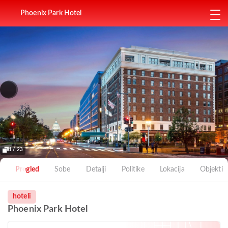
Phoenix Park Hotel
1 / 23
Pregled
Sobe
Detalji
Politike
Lokacija
Objekti
hoteli
Phoenix Park Hotel