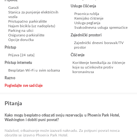
Prijevoz
Usluge čišćenja
Garaži
Stanica za punjenje električnih
Praonica rublja
vozila
Kemijsko čišćenje
Pristupačno parkiralište
Usluga peglanja
Najam bicikla (uz nadoplatu)
Svakodnevna usluga spremačice
Parking na ulici
Osigurano parkiralište
Zajednički prostori
Opcije doručka
Zajednički dnevni boravak/TV
Pristup
prostor
Prijava [24 sata]
Čišćenje
Pristup internetu
Korištenje kemikalija za čišćenje
koje su učinkovite protiv
Besplatan Wi-Fi u svim sobama
koronavirusa
Razno
Pogledajte sve sadržaje
Pitanja
Kako mogu besplatno otkazati svoju rezervaciju u Phoenix Park Hotel,
Washington i dobiti puni povrat?
Nažalost, otkazivanje može izazvati naknadu. Za potpuni povrat novca
obratite se izravno Phoenix Park Hotel.