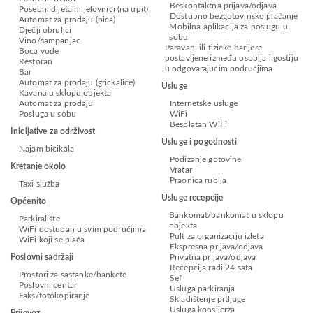
Beskontaktna prijava/odjava
Posebni dijetalni jelovnici (na upit)
Dostupno bezgotovinsko plaćanje
Automat za prodaju (pića)
Mobilna aplikacija za poslugu u
Dječji obruljci
sobu
Vino/šampanjac
Paravani ili fizičke barijere
Boca vode
postavljene između osoblja i gostiju
Restoran
u odgovarajućim područjima
Bar
Automat za prodaju (grickalice)
Usluge
Kavana u sklopu objekta
Automat za prodaju
Internetske usluge
Posluga u sobu
WiFi
Besplatan WiFi
Inicijative za održivost
Usluge i pogodnosti
Najam bicikala
Podizanje gotovine
Kretanje okolo
Vratar
Praonica rublja
Taxi služba
Usluge recepcije
Općenito
Bankomat/bankomat u sklopu
Parkiralište
objekta
WiFi dostupan u svim područjima
Pult za organizaciju izleta
WiFi koji se plaća
Ekspresna prijava/odjava
Poslovni sadržaji
Privatna prijava/odjava
Recepcija radi 24 sata
Prostori za sastanke/bankete
Sef
Poslovni centar
Usluga parkiranja
Faks/fotokopiranje
Skladištenje prtljage
Usluga konsijerža