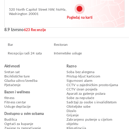
520 North Capitol Street NW, NoMa,
Washington 20001
Pogledaj na karti
8.9 Izvrsno
623 Recenzije
Bar
Restoran
Recepcija radi 24 sata
Internetske usluge
Aktivnosti
Razno
Sretan sat
Soba bez alergena
Biciklističke ture
Pristup ključ karticom
Glazba uživo/izvedba
Sigurnosni alarm
Pješačenje
CCTV u zajedničkim prostorijama
CCTV izvan posjeda
Bazen i wellness
Aparati za gašenje požara
fitness
Sobe za nepušače
Fitness centar
Sadržaji za osobe s invaliditetom
Usluge depilacije
Obiteljske sobe
Dizalo
Dostupno u svim sobama
Grijanje
Budilica
Zabranjeno pušenje u cijelom
Ogrtači za kupanje
objektu
Zavjese za zamračivanje
Klimatizacija