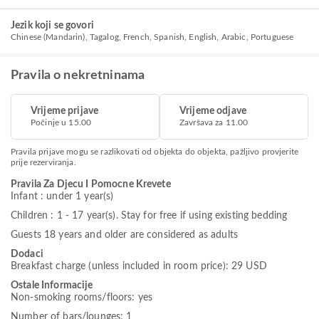
Jezik koji se govori
Chinese (Mandarin), Tagalog, French, Spanish, English, Arabic, Portuguese
Pravila o nekretninama
Vrijeme prijave
Vrijeme odjave
Počinje u 15.00
Završava za 11.00
Pravila prijave mogu se razlikovati od objekta do objekta, pažljivo provjerite
prije rezerviranja.
Pravila Za Djecu I Pomocne Krevete
Infant : under 1 year(s)
Children : 1 - 17 year(s). Stay for free if using existing bedding
Guests 18 years and older are considered as adults
Dodaci
Breakfast charge (unless included in room price): 29 USD
Ostale Informacije
Non-smoking rooms/floors: yes
Number of bars/lounges: 1