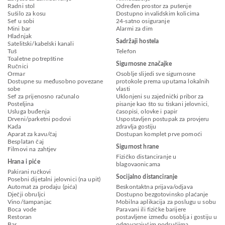
Radni stol
Određen prostor za pušenje
Sušilo za kosu
Dostupno invalidskim kolicima
Sef u sobi
24-satno osiguranje
Mini bar
Alarmi za dim
Hladnjak
Sadržaji hostela
Satelitski/kabelski kanali
Tuš
Telefon
Toaletne potrepštine
Sigurnosne značajke
Ručnici
Ormar
Osoblje slijedi sve sigurnosne
Dostupne su međusobno povezane
protokole prema uputama lokalnih
sobe
vlasti
Sef za prijenosno računalo
Uklonjeni su zajednički pribor za
Posteljina
pisanje kao što su tiskani jelovnici,
Usluga buđenja
časopisi, olovke i papir
Drveni/parketni podovi
Uspostavljen postupak za provjeru
Kada
zdravlja gostiju
Aparat za kavu/čaj
Dostupan komplet prve pomoći
Besplatan čaj
Sigurnost hrane
Filmovi na zahtjev
Fizičko distanciranje u
Hrana i piće
blagovaonicama
Pakirani ručkovi
Socijalno distanciranje
Posebni dijetalni jelovnici (na upit)
Automat za prodaju (pića)
Beskontaktna prijava/odjava
Dječji obruljci
Dostupno bezgotovinsko plaćanje
Vino/šampanjac
Mobilna aplikacija za poslugu u sobu
Boca vode
Paravani ili fizičke barijere
Restoran
postavljene između osoblja i gostiju u
Bar
odgovarajućim područjima