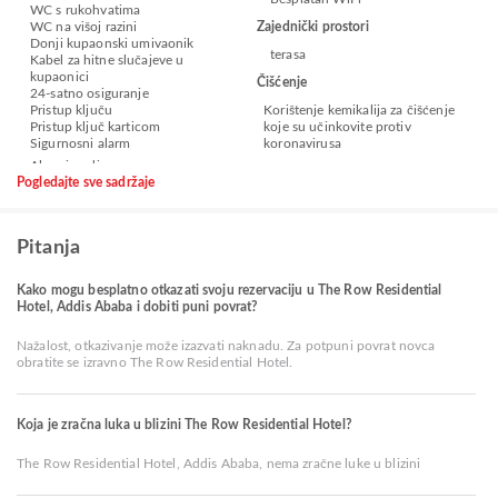
WC s rukohvatima
WC na višoj razini
Zajednički prostori
Donji kupaonski umivaonik
terasa
Kabel za hitne slučajeve u
kupaonici
Čišćenje
24-satno osiguranje
Pristup ključu
Korištenje kemikalija za čišćenje
Pristup ključ karticom
koje su učinkovite protiv
Sigurnosni alarm
koronavirusa
Pogledajte sve sadržaje
Pitanja
Kako mogu besplatno otkazati svoju rezervaciju u The Row Residential
Hotel, Addis Ababa i dobiti puni povrat?
Nažalost, otkazivanje može izazvati naknadu. Za potpuni povrat novca
obratite se izravno The Row Residential Hotel.
Koja je zračna luka u blizini The Row Residential Hotel?
The Row Residential Hotel, Addis Ababa, nema zračne luke u blizini