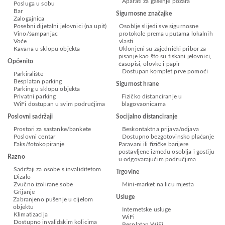
Aparati za gašenje požara
Posluga u sobu
Bar
Sigurnosne značajke
Zalogajnica
Posebni dijetalni jelovnici (na upit)
Osoblje slijedi sve sigurnosne
Vino/šampanjac
protokole prema uputama lokalnih
Voće
vlasti
Kavana u sklopu objekta
Uklonjeni su zajednički pribor za
pisanje kao što su tiskani jelovnici,
Općenito
časopisi, olovke i papir
Dostupan komplet prve pomoći
Parkiralište
Besplatan parking
Sigurnost hrane
Parking u sklopu objekta
Privatni parking
Fizičko distanciranje u
WiFi dostupan u svim područjima
blagovaonicama
Poslovni sadržaji
Socijalno distanciranje
Prostori za sastanke/bankete
Beskontaktna prijava/odjava
Poslovni centar
Dostupno bezgotovinsko plaćanje
Faks/fotokopiranje
Paravani ili fizičke barijere
postavljene između osoblja i gostiju
Razno
u odgovarajućim područjima
Sadržaji za osobe s invaliditetom
Trgovine
Dizalo
Zvučno izolirane sobe
Mini-market na licu mjesta
Grijanje
Usluge
Zabranjeno pušenje u cijelom
objektu
Internetske usluge
Klimatizacija
WiFi
Dostupno invalidskim kolicima
Besplatan WiFi