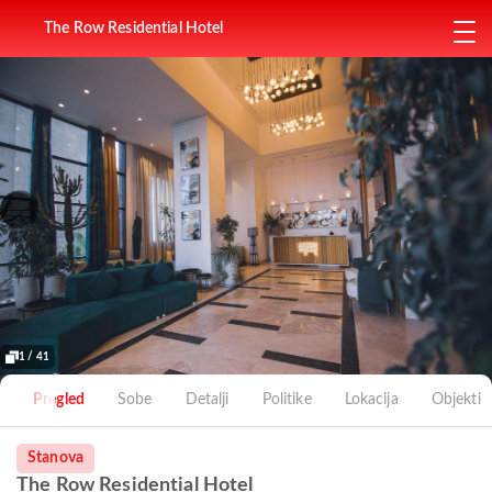
The Row Residential Hotel
1 / 41
Pregled
Sobe
Detalji
Politike
Lokacija
Objekti
Stanova
The Row Residential Hotel