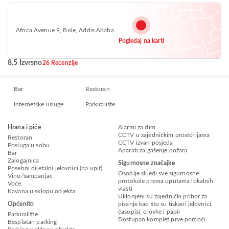
Africa Avenue 9, Bole, Addis Ababa
Pogledaj na karti
8.5 Izvrsno
26 Recenzije
Bar
Restoran
Internetske usluge
Parkiralište
Hrana i piće
Alarmi za dim
CCTV u zajedničkim prostorijama
Restoran
CCTV izvan posjeda
Posluga u sobu
Aparati za gašenje požara
Bar
Zalogajnica
Sigurnosne značajke
Posebni dijetalni jelovnici (na upit)
Osoblje slijedi sve sigurnosne
Vino/šampanjac
protokole prema uputama lokalnih
Voće
vlasti
Kavana u sklopu objekta
Uklonjeni su zajednički pribor za
Općenito
pisanje kao što su tiskani jelovnici,
časopisi, olovke i papir
Parkiralište
Dostupan komplet prve pomoći
Besplatan parking