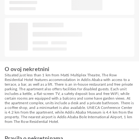
O ovoj nekretnini
Situated just less than 1 km from Matti Multiplex Theatre, The Row
Residential Hotel features accommodation in Addis Ababa with access to a
terrace, a bar, as well as a lift. There is an in-house restaurant and free private
parking. The apartment also offers facilities for disabled guests. Each unit
includes a kettle, a flat-screen TV, a safety deposit box and free WiFi, while
certain rooms are equipped with a balcony and some have garden views. At
the apartment complex, units include a desk and a private bathroom. There is
a coffee shop, and a minimarket is also available. UNECA Conference Center
is 4.2 km from the apartment, while Addis Ababa Museum is 4.4 km from the
property. The nearest airport is Addis Ababa Bole International Airport, 1 km
from The Row Residential Hotel.
Pravila o nekretninama