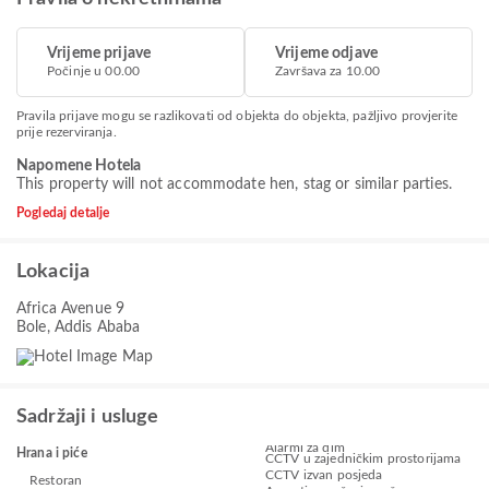
Vrijeme prijave
Vrijeme odjave
Počinje u 00.00
Završava za 10.00
Pravila prijave mogu se razlikovati od objekta do objekta, pažljivo provjerite
prije rezerviranja.
Napomene Hotela
This property will not accommodate hen, stag or similar parties.
Pogledaj detalje
Lokacija
Africa Avenue 9
Bole, Addis Ababa
Sadržaji i usluge
Alarmi za dim
Hrana i piće
CCTV u zajedničkim prostorijama
CCTV izvan posjeda
Restoran