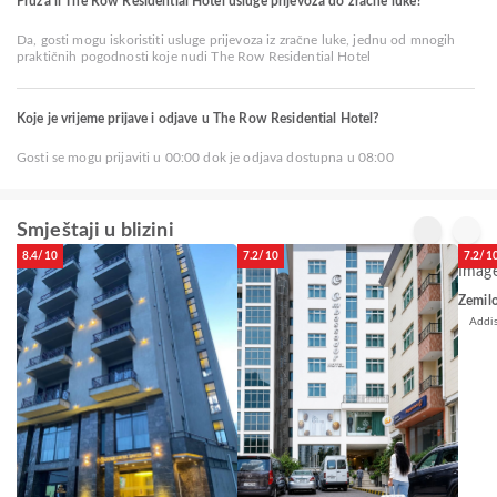
Pruža li The Row Residential Hotel usluge prijevoza do zračne luke?
Da, gosti mogu iskoristiti usluge prijevoza iz zračne luke, jednu od mnogih
praktičnih pogodnosti koje nudi The Row Residential Hotel
Koje je vrijeme prijave i odjave u The Row Residential Hotel?
Gosti se mogu prijaviti u 00:00 dok je odjava dostupna u 08:00
Smještaji u blizini
8.4/10
7.2/10
7.2/1
Zemil
Addi