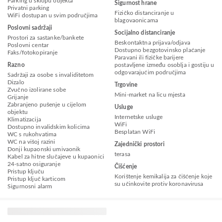
Parking u sklopu objekta
Sigurnost hrane
Privatni parking
Fizičko distanciranje u
WiFi dostupan u svim područjima
blagovaonicama
Poslovni sadržaji
Socijalno distanciranje
Prostori za sastanke/bankete
Beskontaktna prijava/odjava
Poslovni centar
Dostupno bezgotovinsko plaćanje
Faks/fotokopiranje
Paravani ili fizičke barijere
Razno
postavljene između osoblja i gostiju u
odgovarajućim područjima
Sadržaji za osobe s invaliditetom
Dizalo
Trgovine
Zvučno izolirane sobe
Mini-market na licu mjesta
Grijanje
Zabranjeno pušenje u cijelom
Usluge
objektu
Internetske usluge
Klimatizacija
WiFi
Dostupno invalidskim kolicima
Besplatan WiFi
WC s rukohvatima
WC na višoj razini
Zajednički prostori
Donji kupaonski umivaonik
terasa
Kabel za hitne slučajeve u kupaonici
24-satno osiguranje
Čišćenje
Pristup ključu
Korištenje kemikalija za čišćenje koje
Pristup ključ karticom
su učinkovite protiv koronavirusa
Sigurnosni alarm