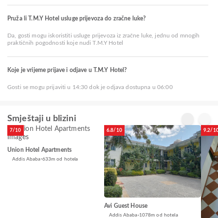
Pruža li T.M.Y Hotel usluge prijevoza do zračne luke?
Da, gosti mogu iskoristiti usluge prijevoza iz zračne luke, jednu od mnogih
praktičnih pogodnosti koje nudi T.M.Y Hotel
Koje je vrijeme prijave i odjave u T.M.Y Hotel?
Gosti se mogu prijaviti u 14:30 dok je odjava dostupna u 06:00
Smještaji u blizini
7/10
6.8/10
9.2/1
Union Hotel Apartments
Addis Ababa
633m od hotela
Avi Guest House
Addis Ababa
1078m od hotela