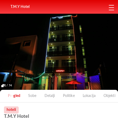
T.M.Y Hotel
1 / 74
Pregled
Sobe
Detalji
Politike
Lokacija
Objekti
hoteli
T.M.Y Hotel