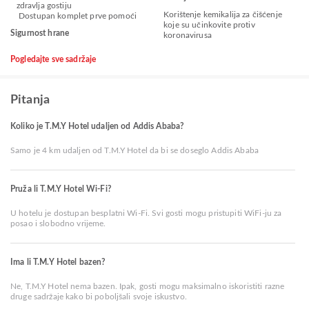
zdravlja gostiju
Korištenje kemikalija za čišćenje
Dostupan komplet prve pomoći
koje su učinkovite protiv
Sigurnost hrane
koronavirusa
Pogledajte sve sadržaje
Pitanja
Koliko je T.M.Y Hotel udaljen od Addis Ababa?
Samo je 4 km udaljen od T.M.Y Hotel da bi se doseglo Addis Ababa
Pruža li T.M.Y Hotel Wi-Fi?
U hotelu je dostupan besplatni Wi-Fi. Svi gosti mogu pristupiti WiFi-ju za
posao i slobodno vrijeme.
Ima li T.M.Y Hotel bazen?
Ne, T.M.Y Hotel nema bazen. Ipak, gosti mogu maksimalno iskoristiti razne
druge sadržaje kako bi poboljšali svoje iskustvo.