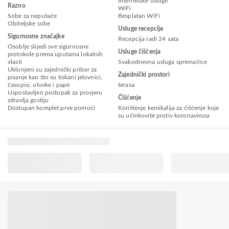
Internetske usluge
Razno
WiFi
Sobe za nepušače
Besplatan WiFi
Obiteljske sobe
Usluge recepcije
Sigurnosne značajke
Recepcija radi 24 sata
Osoblje slijedi sve sigurnosne
Usluge čišćenja
protokole prema uputama lokalnih
vlasti
Svakodnevna usluga spremačice
Uklonjeni su zajednički pribor za
Zajednički prostori
pisanje kao što su tiskani jelovnici,
časopisi, olovke i papir
terasa
Uspostavljen postupak za provjeru
Čišćenje
zdravlja gostiju
Dostupan komplet prve pomoći
Korištenje kemikalija za čišćenje koje
su učinkovite protiv koronavirusa