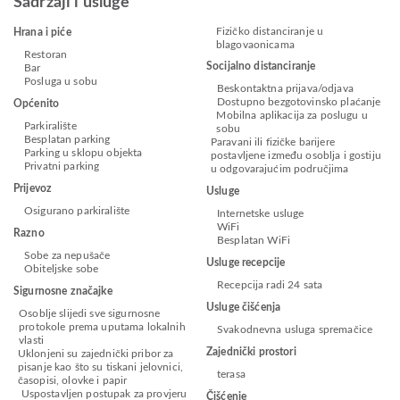
Sadržaji i usluge
Fizičko distanciranje u
Hrana i piće
blagovaonicama
Restoran
Socijalno distanciranje
Bar
Posluga u sobu
Beskontaktna prijava/odjava
Dostupno bezgotovinsko plaćanje
Općenito
Mobilna aplikacija za poslugu u
Parkiralište
sobu
Besplatan parking
Paravani ili fizičke barijere
Parking u sklopu objekta
postavljene između osoblja i gostiju
Privatni parking
u odgovarajućim područjima
Prijevoz
Usluge
Osigurano parkiralište
Internetske usluge
WiFi
Razno
Besplatan WiFi
Sobe za nepušače
Usluge recepcije
Obiteljske sobe
Recepcija radi 24 sata
Sigurnosne značajke
Usluge čišćenja
Osoblje slijedi sve sigurnosne
protokole prema uputama lokalnih
Svakodnevna usluga spremačice
vlasti
Zajednički prostori
Uklonjeni su zajednički pribor za
pisanje kao što su tiskani jelovnici,
terasa
časopisi, olovke i papir
Uspostavljen postupak za provjeru
Čišćenje