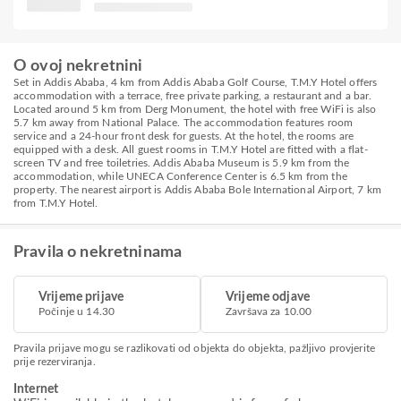
O ovoj nekretnini
Set in Addis Ababa, 4 km from Addis Ababa Golf Course, T.M.Y Hotel offers
accommodation with a terrace, free private parking, a restaurant and a bar.
Located around 5 km from Derg Monument, the hotel with free WiFi is also
5.7 km away from National Palace. The accommodation features room
service and a 24-hour front desk for guests. At the hotel, the rooms are
equipped with a desk. All guest rooms in T.M.Y Hotel are fitted with a flat-
screen TV and free toiletries. Addis Ababa Museum is 5.9 km from the
accommodation, while UNECA Conference Center is 6.5 km from the
property. The nearest airport is Addis Ababa Bole International Airport, 7 km
from T.M.Y Hotel.
Pravila o nekretninama
Vrijeme prijave
Vrijeme odjave
Počinje u 14.30
Završava za 10.00
Pravila prijave mogu se razlikovati od objekta do objekta, pažljivo provjerite
prije rezerviranja.
Internet