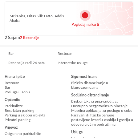
Mekanisa, Nifas Silk-Lafto, Addis
Ababa
Pogledaj na karti
2 Sajam
2 Recenzije
Bar
Restoran
Recepcija radi 24 sata
Internetske usluge
Hrana i piće
Sigurnost hrane
Restoran
Fizičko distanciranje u
Bar
blagovaonicama
Posluga u sobu
Socijalno distanciranje
Općenito
Beskontaktna prijava/odjava
Parkiralište
Dostupno bezgotovinsko plaćanje
Besplatan parking
Mobilna aplikacija za poslugu u sobu
Parking u sklopu objekta
Paravani ili fizičke barijere
Privatni parking
postavljene između osoblja i gostiju u
odgovarajućim područjima
Prijevoz
Usluge
Osigurano parkiralište