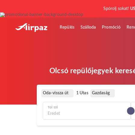
Spórolj sokat!
US
Repülés
Szálloda
Promóció
Ren
Olcsó repülőjegyek keresé
Oda-vissza út
Gazdaság
1 Utas
Tól től