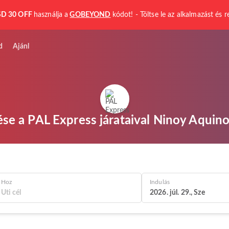
D 30 OFF
használja a
GOBEYOND
kódot! - Töltse le az alkalmazást és r
d
Ajánl
se a PAL Express járataival Ninoy Aquin
Hoz
Indulás
2026. júl. 29., Sze