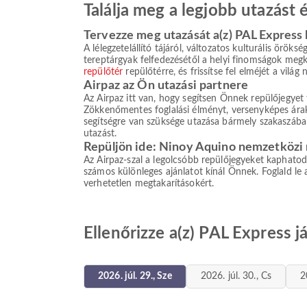
Találja meg a legjobb utazást
Tervezze meg utazását a(z) PAL Express 
A lélegzetelállító tájáról, változatos kulturális örök
tereptárgyak felfedezésétől a helyi finomságok megkó
repülőtér
repülőtérre, és frissítse fel elméjét a világ 
Airpaz az Ön utazási partnere
Az Airpaz itt van, hogy segítsen Önnek repülőjegyet 
Zökkenőmentes foglalási élményt, versenyképes áraka
segítségre van szüksége utazása bármely szakaszában
utazást.
Repüljön ide: Ninoy Aquino nemzetközi 
Az Airpaz-szal a legolcsóbb repülőjegyeket kaphatod á
számos különleges ajánlatot kínál Önnek. Foglald le
verhetetlen megtakarításokért.
Ellenőrizze a(z) PAL Express 
2026. júl. 29., Sze
2026. júl. 30., Cs
2