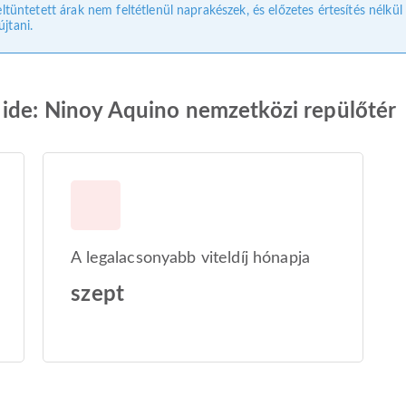
eltüntetett árak nem feltétlenül naprakészek, és előzetes értesítés nélkü
jtani.
 ide: Ninoy Aquino nemzetközi repülőtér
A legalacsonyabb viteldíj hónapja
szept