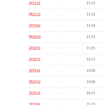
2P2132
-
11:25
PR2132
-
11:25
2P2960
-
11:30
PR2850
-
11:35
2P2850
-
11:35
2P2019
-
12:15
2P2942
-
13:00
PR2942
-
13:00
2P2924
-
14:25
2P2868
-
15:25