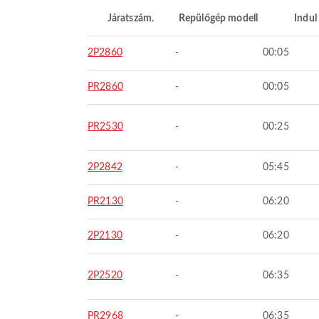
Járatszám.
Repülőgép modell
Indul
2P2860
-
00:05
PR2860
-
00:05
PR2530
-
00:25
2P2842
-
05:45
PR2130
-
06:20
2P2130
-
06:20
2P2520
-
06:35
PR2968
-
06:35