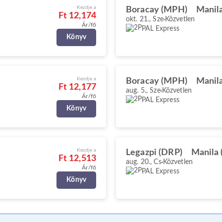
Kezdje a
Boracay (MPH)
Manil
Ft 12,174
okt. 21., Sze
Közvetlen
Ár/fő
PAL Express
Könyv
Kezdje a
Boracay (MPH)
Manil
Ft 12,177
aug. 5., Sze
Közvetlen
Ár/fő
PAL Express
Könyv
Kezdje a
Legazpi (DRP)
Manila
Ft 12,513
aug. 20., Cs
Közvetlen
Ár/fő
PAL Express
Könyv