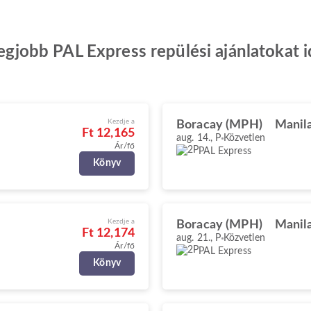
 legjobb PAL Express repülési ajánlatokat
Kezdje a
Boracay (MPH)
Manil
Ft 12,165
aug. 14., P
Közvetlen
Ár/fő
PAL Express
Könyv
Kezdje a
Boracay (MPH)
Manil
Ft 12,174
aug. 21., P
Közvetlen
Ár/fő
PAL Express
Könyv