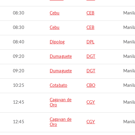
08:30
Cebu
CEB
Manil
08:30
Cebu
CEB
Manil
08:40
Dipolog
DPL
Manil
09:20
Dumaguete
DGT
Manil
09:20
Dumaguete
DGT
Manil
10:25
Cotabato
CBO
Manil
Cagayan de
12:45
CGY
Manil
Oro
Cagayan de
12:45
CGY
Manil
Oro