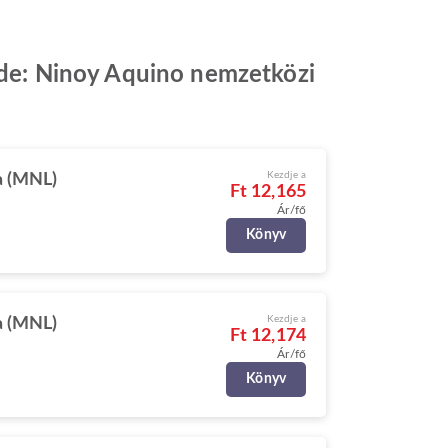
 ide: Ninoy Aquino nemzetközi
Kezdje a
a (MNL)
Ft 12,165
Ár/fő
Könyv
Kezdje a
a (MNL)
Ft 12,174
Ár/fő
Könyv