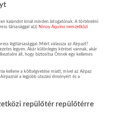
yt
tetlen kalandot kínál minden látogatónak. A történelmi
ress társasággal a(z)
Ninoy Aquino nemzetközi
ess légitársasággal. Miért válassza az Airpazt?
ezetes legyen. Akár különleges kérései vannak, akár
kezésére áll, hogy biztosítsa Önnek egy kellemes
ia kellene a költségvetése miatt, mivel az Airpaz
Airpaznál a legjobb utazási élményért és a
etközi repülőtér repülőtérre