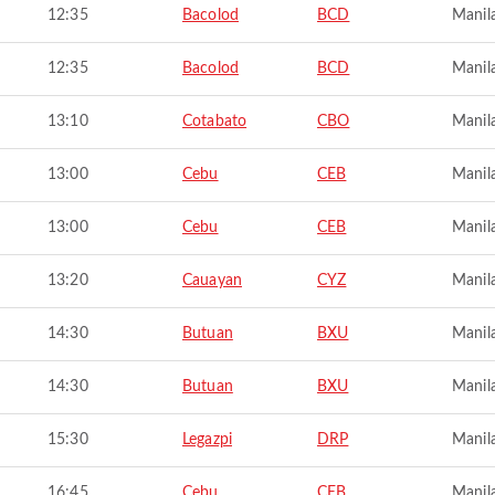
12:35
Bacolod
BCD
Manil
12:35
Bacolod
BCD
Manil
13:10
Cotabato
CBO
Manil
13:00
Cebu
CEB
Manil
13:00
Cebu
CEB
Manil
13:20
Cauayan
CYZ
Manil
14:30
Butuan
BXU
Manil
14:30
Butuan
BXU
Manil
15:30
Legazpi
DRP
Manil
16:45
Cebu
CEB
Manil