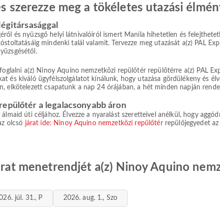
 és szerezze meg a tökéletes utazási élmén
légitársasággal
ségéről és nyüzsgő helyi látnivalóiról ismert Manila hihetetlen és felejthe
stoltatásáig mindenki talál valamit. Tervezze meg utazását a(z) PAL Exp
nyüzsgésétől.
foglalni a(z) Ninoy Aquino nemzetközi repülőtér repülőtérre a(z) PAL Expr
t és kiváló ügyfélszolgálatot kínálunk, hogy utazása gördülékeny és élv
, elkötelezett csapatunk a nap 24 órájában, a hét minden napján rendel
repülőtér a legalacsonyabb áron
lmaid úti céljához. Élvezze a nyaralást szeretteivel anélkül, hogy aggódn
 az olcsó
járat ide: Ninoy Aquino nemzetközi repülőtér
repülőjegyedet az 
járat menetrendjét a(z) Ninoy Aquino nemz
026. júl. 31., P
2026. aug. 1., Szo