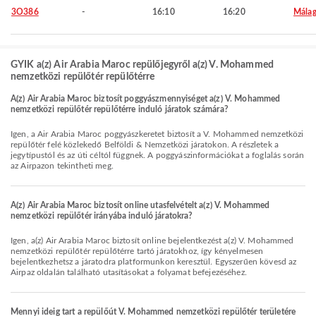
3O386
-
16:10
16:20
Mála
GYIK a(z) Air Arabia Maroc repülőjegyről a(z) V. Mohammed
nemzetközi repülőtér repülőtérre
A(z) Air Arabia Maroc biztosít poggyászmennyiséget a(z) V. Mohammed
nemzetközi repülőtér repülőtérre induló járatok számára?
Igen, a Air Arabia Maroc poggyászkeretet biztosít a V. Mohammed nemzetközi
repülőtér felé közlekedő Belföldi & Nemzetközi járatokon. A részletek a
jegytípustól és az úti céltól függnek. A poggyászinformációkat a foglalás során
az Airpazon tekintheti meg.
A(z) Air Arabia Maroc biztosít online utasfelvételt a(z) V. Mohammed
nemzetközi repülőtér irányába induló járatokra?
Igen, a(z) Air Arabia Maroc biztosít online bejelentkezést a(z) V. Mohammed
nemzetközi repülőtér repülőtérre tartó járatokhoz, így kényelmesen
bejelentkezhetsz a járatodra platformunkon keresztül. Egyszerűen kövesd az
Airpaz oldalán található utasításokat a folyamat befejezéséhez.
Mennyi ideig tart a repülőút V. Mohammed nemzetközi repülőtér területére