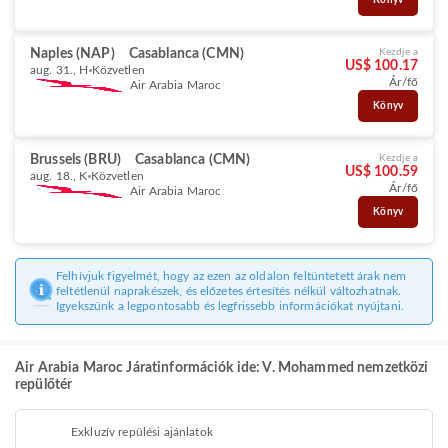
Könyv
Naples (NAP)
Casablanca (CMN)
Kezdje a
US$ 100.17
aug. 31., H
Közvetlen
Ár/fő
Air Arabia Maroc
Könyv
Brussels (BRU)
Casablanca (CMN)
Kezdje a
US$ 100.59
aug. 18., K
Közvetlen
Ár/fő
Air Arabia Maroc
Könyv
Felhívjuk figyelmét, hogy az ezen az oldalon feltüntetett árak nem
feltétlenül naprakészek, és előzetes értesítés nélkül változhatnak.
Igyekszünk a legpontosabb és legfrissebb információkat nyújtani.
Air Arabia Maroc Járatinformációk ide: V. Mohammed nemzetközi
repülőtér
Exkluzív repülési ajánlatok