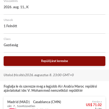
Visszatérés
2026. aug. 11., K
Utasok
1 Felnőtt
Class
Gazdaság
Repülőjárat keresése
Utolsó frissítés
2026. augusztus 8. 23:00 GMT+0
Foglalja le és szerezze meg a legjobb Air Arabia Maroc repülési
ajánlatokat ide: V. Mohammed nemzetközi repülőtér
Madrid (MAD)
Casablanca (CMN)
Kezdje a
US$ 71.02
okt. 7., Sze
Közvetlen