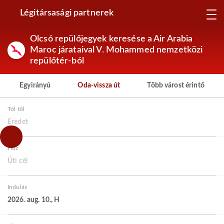
Légitársasági partnerek
Olcsó repülőjegyek keresése a Air Arabia
Maroc járataival V. Mohammed nemzetközi
repülőtér-ból
Egyirányú
Oda-vissza út
Több várost érintő
Tól től
Eredet
Hoz
Úti cél
Indulás
2026. aug. 10., H