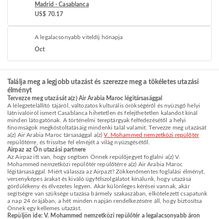
Madrid - Casablanca
US$ 70.17
A legalacsonyabb viteldíj hónapja
Oct
Találja meg a legjobb utazást és szerezze meg a tökéletes utazási
élményt
Tervezze meg utazását a(z) Air Arabia Maroc légitársasággal
A lélegzetelállító tájáról, változatos kulturális örökségéről és nyüzsgő helyi
látnivalóiról ismert Casablanca hihetetlen és felejthetetlen kalandot kínál
minden látogatónak. A történelmi tereptárgyak felfedezésétől a helyi
finomságok megkóstoltatásáig mindenki talál valamit. Tervezze meg utazását
a(z) Air Arabia Maroc társasággal a(z)
V. Mohammed nemzetközi repülőtér
repülőtérre, és frissítse fel elméjét a világ nyüzsgésétől.
Airpaz az Ön utazási partnere
Az Airpaz itt van, hogy segítsen Önnek repülőjegyet foglalni a(z) V.
Mohammed nemzetközi repülőtér repülőtérre a(z) Air Arabia Maroc
légitársasággal. Miért válassza az Airpazt? Zökkenőmentes foglalási élményt,
versenyképes árakat és kiváló ügyfélszolgálatot kínálunk, hogy utazása
gördülékeny és élvezetes legyen. Akár különleges kérései vannak, akár
segítségre van szüksége utazása bármely szakaszában, elkötelezett csapatunk
a nap 24 órájában, a hét minden napján rendelkezésére áll, hogy biztosítsa
Önnek egy kellemes utazást.
Repüljön ide: V. Mohammed nemzetközi repülőtér a legalacsonyabb áron