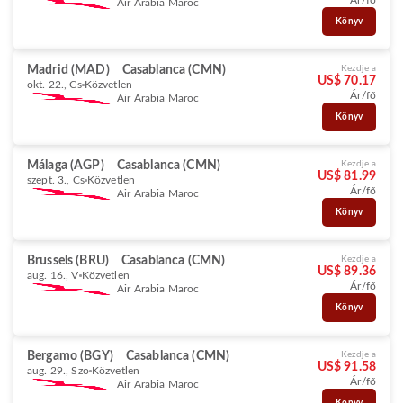
Ár/fő
Air Arabia Maroc
Könyv
Madrid (MAD)
Casablanca (CMN)
Kezdje a
US$ 70.17
okt. 22., Cs
Közvetlen
Ár/fő
Air Arabia Maroc
Könyv
Málaga (AGP)
Casablanca (CMN)
Kezdje a
US$ 81.99
szept. 3., Cs
Közvetlen
Ár/fő
Air Arabia Maroc
Könyv
Brussels (BRU)
Casablanca (CMN)
Kezdje a
US$ 89.36
aug. 16., V
Közvetlen
Ár/fő
Air Arabia Maroc
Könyv
Bergamo (BGY)
Casablanca (CMN)
Kezdje a
US$ 91.58
aug. 29., Szo
Közvetlen
Ár/fő
Air Arabia Maroc