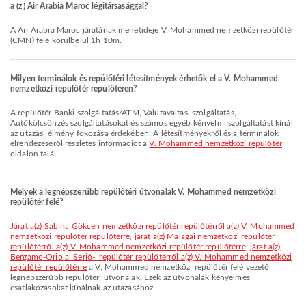
a (z) Air Arabia Maroc légitársasággal?
A Air Arabia Maroc járatának menetideje V. Mohammed nemzetközi repülőtér
(CMN) felé körülbelül 1h 10m.
Milyen terminálok és repülőtéri létesítmények érhetők el a V. Mohammed
nemzetközi repülőtér repülőtéren?
A repülőtér Banki szolgáltatás/ATM, Valutaváltási szolgáltatás,
Autókölcsönzés szolgáltatásokat és számos egyéb kényelmi szolgáltatást kínál
az utazási élmény fokozása érdekében. A létesítményekről és a terminálok
elrendezéséről részletes információt a
V. Mohammed nemzetközi repülőtér
oldalon talál.
Melyek a legnépszerűbb repülőtéri útvonalak V. Mohammed nemzetközi
repülőtér felé?
járat a(z) Sabiha Gökçen nemzetközi repülőtér repülőtérről a(z) V. Mohammed
nemzetközi repülőtér repülőtérre
,
járat a(z) Málagai nemzetközi repülőtér
repülőtérről a(z) V. Mohammed nemzetközi repülőtér repülőtérre
,
járat a(z)
Bergamo-Orio al Serió-i repülőtér repülőtérről a(z) V. Mohammed nemzetközi
repülőtér repülőtérre
a V. Mohammed nemzetközi repülőtér felé vezető
legnépszerűbb repülőtéri útvonalak. Ezek az útvonalak kényelmes
csatlakozásokat kínálnak az utazásához.