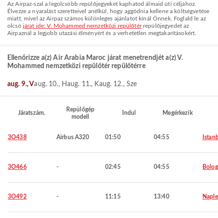
Az Airpaz-szal a legolcsóbb repülőjegyeket kaphatod álmaid úti céljához.
Élvezze a nyaralást szeretteivel anélkül, hogy aggódnia kellene a költségvetése
miatt, mivel az Airpaz számos különleges ajánlatot kínál Önnek. Foglald le az
olcsó
járat ide: V. Mohammed nemzetközi repülőtér
repülőjegyedet az
Airpaznál a legjobb utazási élményért és a verhetetlen megtakarításokért.
Ellenőrizze a(z) Air Arabia Maroc járat menetrendjét a(z) V.
Mohammed nemzetközi repülőtér repülőtérre
aug. 9., V
aug. 10., H
aug. 11., K
aug. 12., Sze
Repülőgép
Járatszám.
Indul
Megérkezik
modell
3O438
Airbus A320
01:50
04:55
Istan
3O466
-
02:45
04:55
Bolo
3O492
-
11:15
13:40
Naple