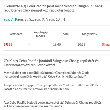
Ellenőrizze a(z) Cebu Pacific járat menetrendjét Szingapúr Changi
repülőtér és Clark nemzetközi repülőtér között
aug. 7., P
aug. 8., Szo
aug. 9., V
aug. 10., H
Repülőgép
Járatszám.
Indul
Megérkezik
modell
5J538
-
16:45
20:35
Singa
GYIK a(z) Cebu Pacific járatáról Szingapúr Changi repülőtér és
Clark nemzetközi repülőtér között
Mennyi ideig tart a repülőút Szingapúr Changi repülőtér és Clark
nemzetközi repülőtér között a (z) Cebu Pacific légitársasággal?
A repülési idő Szingapúr Changi repülőtér és Clark nemzetközi repülőtér
között a Cebu Pacific járatával körülbelül 3h 45m.
A(z) Cebu Pacific biztosít poggyászkeretet a(z) Szingapúr Changi repülőtér
és Clark nemzetközi repülőtér közötti járatra?