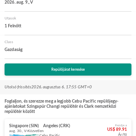
2026. aug. 9., V
Utasok
1 Felnőtt
Class
Gazdaság
Repülőjárat keresése
Utolsó frissítés
2026. augusztus 6. 17:55 GMT+0
Foglaljon, és szerezze meg a legjobb Cebu Pacific repülőjegy-
ajánlatokat Szingapúr Changi repülőtér és Clark nemzetközi
repülőtér között
Singapore (SIN)
Angeles (CRK)
Kezdje a
US$ 89.91
aug. 30., V
Közvetlen
Ár/fő
Cebu Pacific