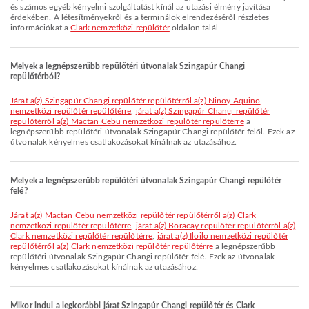
és számos egyéb kényelmi szolgáltatást kínál az utazási élmény javítása
érdekében. A létesítményekről és a terminálok elrendezéséről részletes
információkat a
Clark nemzetközi repülőtér
oldalon talál.
Melyek a legnépszerűbb repülőtéri útvonalak Szingapúr Changi
repülőtérból?
járat a(z) Szingapúr Changi repülőtér repülőtérről a(z) Ninoy Aquino
nemzetközi repülőtér repülőtérre
,
járat a(z) Szingapúr Changi repülőtér
repülőtérről a(z) Mactan Cebu nemzetközi repülőtér repülőtérre
a
legnépszerűbb repülőtéri útvonalak Szingapúr Changi repülőtér felől. Ezek az
útvonalak kényelmes csatlakozásokat kínálnak az utazásához.
Melyek a legnépszerűbb repülőtéri útvonalak Szingapúr Changi repülőtér
felé?
járat a(z) Mactan Cebu nemzetközi repülőtér repülőtérről a(z) Clark
nemzetközi repülőtér repülőtérre
,
járat a(z) Boracay repülőtér repülőtérről a(z)
Clark nemzetközi repülőtér repülőtérre
,
járat a(z) Iloilo nemzetközi repülőtér
repülőtérről a(z) Clark nemzetközi repülőtér repülőtérre
a legnépszerűbb
repülőtéri útvonalak Szingapúr Changi repülőtér felé. Ezek az útvonalak
kényelmes csatlakozásokat kínálnak az utazásához.
Mikor indul a legkorábbi járat Szingapúr Changi repülőtér és Clark