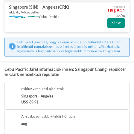
Singapore (SIN)
Angeles (CRK)
Kezdje a
US$ 94.1
okt. 4., V
Közvetlen
Ár/fő
Cebu Pacific
Könyv
Felhívjuk figyelmét, hogy az ezen az oldalon feltüntetett árak nem
feltétlenül naprakészek, és előzetes értesítés nélkül változhatnak.
Igyekszünk a legpontosabb és legfrissebb információkat nyújtani.
Cebu Pacific Járatinformációk innen: Szingapúr Changi repülőtér
és Clark nemzetközi repülőtér
Exkluzív repülési ajánlatok
Singapore - Angeles
US$ 89.91
A legalacsonyabb viteldíj hónapja
aug