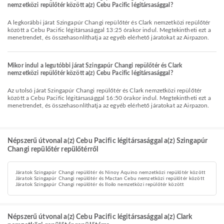
nemzetközi repülőtér között a(z) Cebu Pacific légitársasággal?
A legkorábbi járat Szingapúr Changi repülőtér és Clark nemzetközi repülőtér
között a Cebu Pacific légitársasággal 13:25 órakor indul. Megtekintheti ezt a
menetrendet, és összehasonlíthatja az egyéb elérhető járatokat az Airpazon.
Mikor indul a legutóbbi járat Szingapúr Changi repülőtér és Clark
nemzetközi repülőtér között a(z) Cebu Pacific légitársasággal?
Az utolsó járat Szingapúr Changi repülőtér és Clark nemzetközi repülőtér
között a Cebu Pacific légitársasággal 16:50 órakor indul. Megtekintheti ezt a
menetrendet, és összehasonlíthatja az egyéb elérhető járatokat az Airpazon.
Népszerű útvonal a(z) Cebu Pacific légitársasággal a(z) Szingapúr
Changi repülőtér repülőtérről
Járatok Szingapúr Changi repülőtér és Ninoy Aquino nemzetközi repülőtér között
Járatok Szingapúr Changi repülőtér és Mactan Cebu nemzetközi repülőtér között
Járatok Szingapúr Changi repülőtér és Iloilo nemzetközi repülőtér között
Népszerű útvonal a(z) Cebu Pacific légitársasággal a(z) Clark