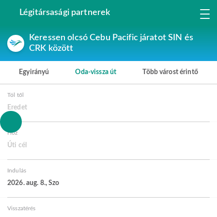
Légitársasági partnerek
Keressen olcsó Cebu Pacific járatot SIN és
CRK között
Egyirányú
Oda-vissza út
Több várost érintő
Tól től
Eredet
Hoz
Úti cél
Indulás
2026. aug. 8., Szo
Visszatérés