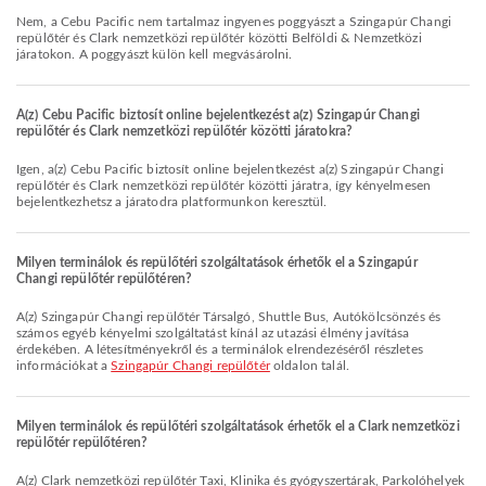
Nem, a Cebu Pacific nem tartalmaz ingyenes poggyászt a Szingapúr Changi
repülőtér és Clark nemzetközi repülőtér közötti Belföldi & Nemzetközi
járatokon. A poggyászt külön kell megvásárolni.
A(z) Cebu Pacific biztosít online bejelentkezést a(z) Szingapúr Changi
repülőtér és Clark nemzetközi repülőtér közötti járatokra?
Igen, a(z) Cebu Pacific biztosít online bejelentkezést a(z) Szingapúr Changi
repülőtér és Clark nemzetközi repülőtér közötti járatra, így kényelmesen
bejelentkezhetsz a járatodra platformunkon keresztül.
Milyen terminálok és repülőtéri szolgáltatások érhetők el a Szingapúr
Changi repülőtér repülőtéren?
A(z) Szingapúr Changi repülőtér Társalgó, Shuttle Bus, Autókölcsönzés és
számos egyéb kényelmi szolgáltatást kínál az utazási élmény javítása
érdekében. A létesítményekről és a terminálok elrendezéséről részletes
információkat a
Szingapúr Changi repülőtér
oldalon talál.
Milyen terminálok és repülőtéri szolgáltatások érhetők el a Clark nemzetközi
repülőtér repülőtéren?
A(z) Clark nemzetközi repülőtér Taxi, Klinika és gyógyszertárak, Parkolóhelyek