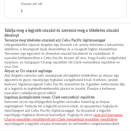
Összes úti cél
1
Találja meg a legjobb utazást és szerezze meg a tökéletes utazási
élményt
Tervezze meg tökéletes utazását a(z) Cebu Pacific légitársasággal
Lélegzetelállító tájaival Angeles egy álomúti cél, amely tökéletes a kényelmes
sétákhoz, a lenyűgöző tájak élvezetéhez és a nyugodt légkör élvezetéhez.
Tervezzen egy egyszerű és élvezetes utazást barátaival és családjával. A
nyaralás befejezéséhez a Cebu Pacific készen áll arra, hogy kiváló szolgáltatást
nyújtson, és Szingapúr Changi repülőtér-ről Clark nemzetközi repülőtér-re
viszi Önt.
Airpaz az Ön utazási segítsége
A(z) Angeles városba való utazásának elősegítése érdekében az Airpaz egy
egyszerű és gyors repülőjegy-foglalási szolgáltatást kínál. Kedvenc járatát
kedvenc légitársaságával Cebu Pacific szerezheti be. Egyetlen kattintással élje
át a legjobb és legfeledhetetlenebb járatot és között. Élvezze a kellemes
nyaralást családjával gond nélkül.
Izgalmas járatajánlatok innen: Clark nemzetközi repülőtér
Keressen olcsó repülőjegyeket Angeles városába kizárólag az Airpaz
segítségével. Fedezze fel a legjobb promóciókat, és egyszerűen foglalja le
repülőjegyét a(z) Cebu Pacific légitársasággal. Az Airpaznál a legjobb
repülőjegy-foglalási élményt biztosítjuk. Foglalja le olcsó
járat a(z) Szingapúr
Changi repülőtér repülőtérről a(z) Clark nemzetközi repülőtér repülőtérre
repülőjegyét a legjobb utazási élményért és verhetetlen megtakarításokért.