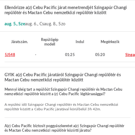
Ellenőrizze a(z) Cebu Pacific járat menetrendjét Szingapúr Changi
repülőtér és Mactan Cebu nemzetközi repülőtér között
aug. 5., Sze
aug. 6., Cs
aug. 8., Szo
Repülőgép
Járatszám.
Indul
Megérkezik
modell
5J548
-
01:25
05:20
Singa
GYIK a(z) Cebu Pacific járatáról Szingapúr Changi repülőtér és
Mactan Cebu nemzetközi repülőtér között
Mennyi ideig tart a repülőút Szingapúr Changi repülőtér és Mactan Cebu
nemzetközi repülőtér között a (z) Cebu Pacific légitársasággal?
A repülési idő Szingapúr Changi repülőtér és Mactan Cebu nemzetközi
repülőtér között a Cebu Pacific járatával körülbelül 3h 42m.
A(z) Cebu Pacific biztosít poggyászkeretet a(z) Szingapúr Changi repülőtér
és Mactan Cebu nemzetközi repülőtér közötti járatra?