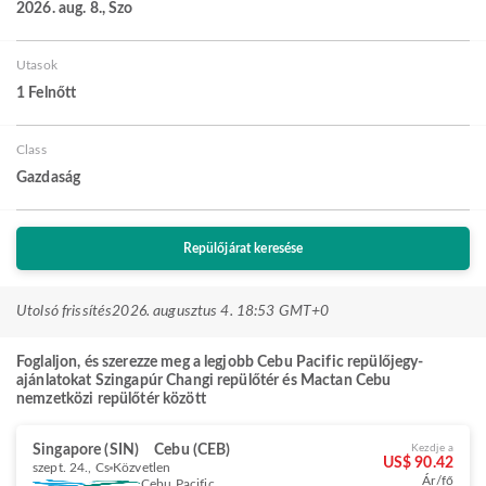
2026. aug. 8., Szo
Utasok
1 Felnőtt
Class
Gazdaság
Repülőjárat keresése
Utolsó frissítés
2026. augusztus 4. 18:53 GMT+0
Foglaljon, és szerezze meg a legjobb Cebu Pacific repülőjegy-
ajánlatokat Szingapúr Changi repülőtér és Mactan Cebu
nemzetközi repülőtér között
Singapore (SIN)
Cebu (CEB)
Kezdje a
US$ 90.42
szept. 24., Cs
Közvetlen
Ár/fő
Cebu Pacific