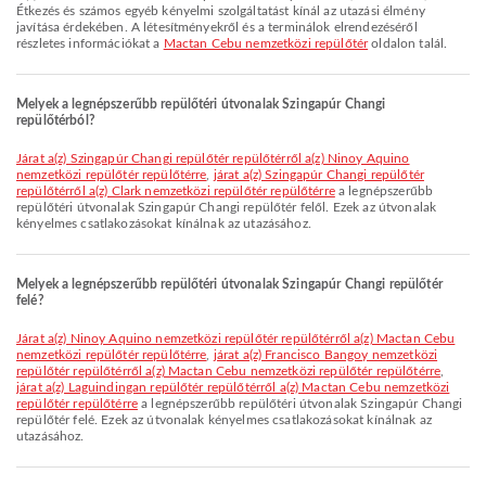
Étkezés és számos egyéb kényelmi szolgáltatást kínál az utazási élmény
javítása érdekében. A létesítményekről és a terminálok elrendezéséről
részletes információkat a
Mactan Cebu nemzetközi repülőtér
oldalon talál.
Melyek a legnépszerűbb repülőtéri útvonalak Szingapúr Changi
repülőtérból?
járat a(z) Szingapúr Changi repülőtér repülőtérről a(z) Ninoy Aquino
nemzetközi repülőtér repülőtérre
,
járat a(z) Szingapúr Changi repülőtér
repülőtérről a(z) Clark nemzetközi repülőtér repülőtérre
a legnépszerűbb
repülőtéri útvonalak Szingapúr Changi repülőtér felől. Ezek az útvonalak
kényelmes csatlakozásokat kínálnak az utazásához.
Melyek a legnépszerűbb repülőtéri útvonalak Szingapúr Changi repülőtér
felé?
járat a(z) Ninoy Aquino nemzetközi repülőtér repülőtérről a(z) Mactan Cebu
nemzetközi repülőtér repülőtérre
,
járat a(z) Francisco Bangoy nemzetközi
repülőtér repülőtérről a(z) Mactan Cebu nemzetközi repülőtér repülőtérre
,
járat a(z) Laguindingan repülőtér repülőtérről a(z) Mactan Cebu nemzetközi
repülőtér repülőtérre
a legnépszerűbb repülőtéri útvonalak Szingapúr Changi
repülőtér felé. Ezek az útvonalak kényelmes csatlakozásokat kínálnak az
utazásához.