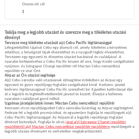
Összes úti cél
1
Találja meg a legjobb utazást és szerezze meg a tökéletes utazási
élményt
Tervezze meg tökéletes utazását a(z) Cebu Pacific légitársasággal
Lélegzetelállító tájaival Cebu egy álomúti cél, amely tökéletes a kényelmes
sétákhoz, a lenyűgöző tájak élvezetéhez és a nyugodt légkör élvezetéhez.
Tervezzen egy egyszerű és élvezetes utazást barátaival és családjával. A
nyaralás befejezéséhez a Cebu Pacific készen áll arra, hogy kiváló szolgáltatást
nyújtson, és Szingapúr Changi repülőtér-ről Mactan Cebu nemzetközi
repülőtér-re viszi Önt.
Airpaz az Ön utazási segítsége
A(z) Cebu városba való utazásának elősegítése érdekében az Airpaz egy
egyszerű és gyors repülőjegy-foglalási szolgáltatást kínál. Kedvenc járatát
kedvenc légitársaságával Cebu Pacific szerezheti be. Egyetlen kattintással élje
át a legjobb és legfeledhetetlenebb járatot és között. Élvezze a kellemes
nyaralást családjával gond nélkül.
Izgalmas járatajánlatok innen: Mactan Cebu nemzetközi repülőtér
Keressen olcsó repülőjegyeket Cebu városába kizárólag az Airpaz segítségével.
Fedezze fel a legjobb promóciókat, és egyszerűen foglalja le repülőjegyét a(z)
Cebu Pacific légitársasággal. Az Airpaznál a legjobb repülőjegy-foglalási
élményt biztosítjuk. Foglalja le olcsó
járat a(z) Szingapúr Changi repülőtér
repülőtérről a(z) Mactan Cebu nemzetközi repülőtér repülőtérre
repülőjegyét a
legjobb utazási élményért és verhetetlen megtakarításokért.