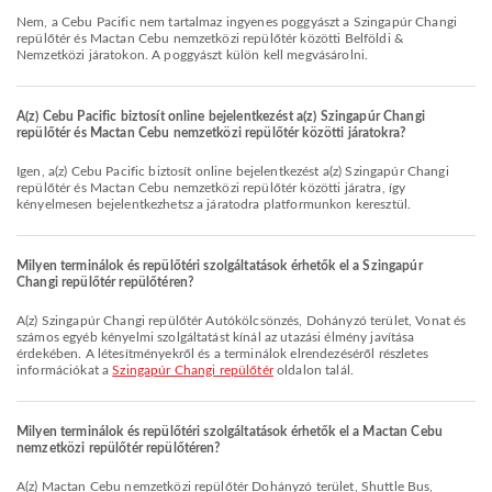
Nem, a Cebu Pacific nem tartalmaz ingyenes poggyászt a Szingapúr Changi
repülőtér és Mactan Cebu nemzetközi repülőtér közötti Belföldi &
Nemzetközi járatokon. A poggyászt külön kell megvásárolni.
A(z) Cebu Pacific biztosít online bejelentkezést a(z) Szingapúr Changi
repülőtér és Mactan Cebu nemzetközi repülőtér közötti járatokra?
Igen, a(z) Cebu Pacific biztosít online bejelentkezést a(z) Szingapúr Changi
repülőtér és Mactan Cebu nemzetközi repülőtér közötti járatra, így
kényelmesen bejelentkezhetsz a járatodra platformunkon keresztül.
Milyen terminálok és repülőtéri szolgáltatások érhetők el a Szingapúr
Changi repülőtér repülőtéren?
A(z) Szingapúr Changi repülőtér Autókölcsönzés, Dohányzó terület, Vonat és
számos egyéb kényelmi szolgáltatást kínál az utazási élmény javítása
érdekében. A létesítményekről és a terminálok elrendezéséről részletes
információkat a
Szingapúr Changi repülőtér
oldalon talál.
Milyen terminálok és repülőtéri szolgáltatások érhetők el a Mactan Cebu
nemzetközi repülőtér repülőtéren?
A(z) Mactan Cebu nemzetközi repülőtér Dohányzó terület, Shuttle Bus,