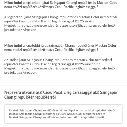
Mikor indul a legkorábbi járat Szingapúr Changi repülőtér és Mactan Cebu
nemzetközi repülőtér között a(z) Cebu Pacific légitársasággal?
A legkorábbi járat Szingapúr Changi repülőtér és Mactan Cebu nemzetközi
repülőtér között a Cebu Pacific légitársasággal 01:25 órakor indul.
Megtekintheti ezt a menetrendet, és összehasonlíthatja az egyéb elérhető
járatokat az Airpazon.
Mikor indul a legutóbbi járat Szingapúr Changi repülőtér és Mactan Cebu
nemzetközi repülőtér között a(z) Cebu Pacific légitársasággal?
Az utolsó járat Szingapúr Changi repülőtér és Mactan Cebu nemzetközi
repülőtér között a Cebu Pacific légitársasággal 01:25 órakor indul.
Megtekintheti ezt a menetrendet, és összehasonlíthatja az egyéb elérhető
járatokat az Airpazon.
Népszerű útvonal a(z) Cebu Pacific légitársasággal a(z) Szingapúr
Changi repülőtér repülőtérről
Járatok Szingapúr Changi repülőtér és Ninoy Aquino nemzetközi repülőtér között
Járatok Szingapúr Changi repülőtér és Clark nemzetközi repülőtér között
Járatok Szingapúr Changi repülőtér és Iloilo nemzetközi repülőtér között