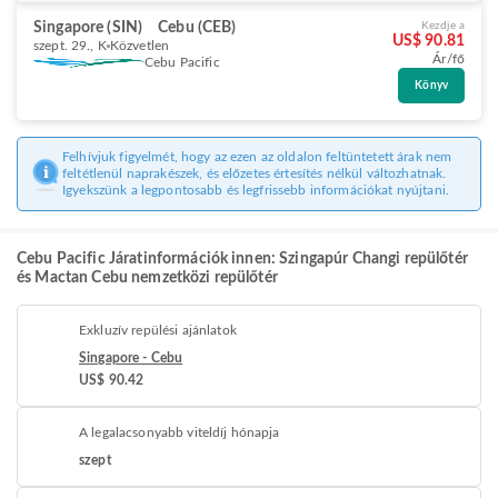
Singapore (SIN)
Cebu (CEB)
Kezdje a
US$ 90.81
szept. 29., K
Közvetlen
Ár/fő
Cebu Pacific
Könyv
Felhívjuk figyelmét, hogy az ezen az oldalon feltüntetett árak nem
feltétlenül naprakészek, és előzetes értesítés nélkül változhatnak.
Igyekszünk a legpontosabb és legfrissebb információkat nyújtani.
Cebu Pacific Járatinformációk innen: Szingapúr Changi repülőtér
és Mactan Cebu nemzetközi repülőtér
Exkluzív repülési ajánlatok
Singapore - Cebu
US$ 90.42
A legalacsonyabb viteldíj hónapja
szept