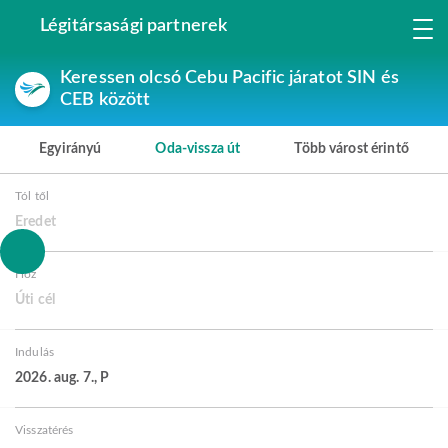
Légitársasági partnerek
Keressen olcsó Cebu Pacific járatot SIN és
CEB között
Egyirányú
Oda-vissza út
Több várost érintő
Tól től
Eredet
Hoz
Úti cél
Indulás
2026. aug. 7., P
Visszatérés