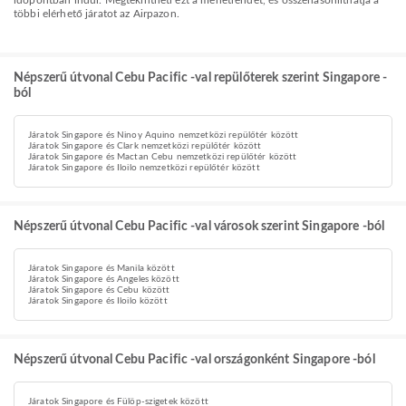
időpontban indul. Megtekintheti ezt a menetrendet, és összehasonlíthatja a
többi elérhető járatot az Airpazon.
Népszerű útvonal Cebu Pacific -val repülőterek szerint Singapore -
ból
Járatok Singapore és Ninoy Aquino nemzetközi repülőtér között
Járatok Singapore és Clark nemzetközi repülőtér között
Járatok Singapore és Mactan Cebu nemzetközi repülőtér között
Járatok Singapore és Iloilo nemzetközi repülőtér között
Népszerű útvonal Cebu Pacific -val városok szerint Singapore -ból
Járatok Singapore és Manila között
Járatok Singapore és Angeles között
Járatok Singapore és Cebu között
Járatok Singapore és Iloilo között
Népszerű útvonal Cebu Pacific -val országonként Singapore -ból
Járatok Singapore és Fülöp-szigetek között