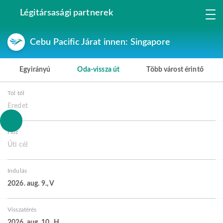
Légitársasági partnerek
Cebu Pacific Járat innen: Singapore
Egyirányú
Oda-vissza út
Több várost érintő
Tól től
Eredet
Hoz
Úti cél
Indulás
2026. aug. 9., V
Visszatérés
2026. aug. 10., H