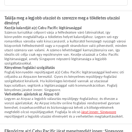
Találja meg a legjobb utazást és szerezze meg a tökéletes utazási
élményt
Kezdje kalandját a(z) Cebu Pacific légitársasággal
Számos turisztikai célpont várja a felfedezésre váró látnivalókat, így
könnyedén megtalálhatja a tökéletes helyet kalandjához. Legyen szó egy
romantikus városba való kiruccanásról, a kultúrától hemzsegő nyüzsgő városi
központok felfedezéséről vagy a nyugodt strandokon való pihenésről, minden
utazó számára van valami. A számos lehetőséggel karnyújtásnyira van, így
ideális úti célja csak egy repülésnyire van. Kezdje utazását a Cebu Pacific
légitársasággal, amely Singapore népszerű légitársasága a legjobb
szolgáltatásokkal.
Kényelmes foglalási szolgáltatás
Foglalj könnyedén repülőjegyet a(z) Cebu Pacific légitársasággal kedvenc úti
céljaidra az Airpazon keresztül. Gyors és kényelmes repülőjegy-foglalási
szolgáltatást kínálunk. Ha különleges kéréseid vannak az utazással
kapcsolatban, segítünk a légitársasággal való kommunikációban. Foglalj
kényelmes járatot innen: Singapore.
Verhetetlen ajánlatok az Airpaz-tól
Legyen az Airpaz a legjobb választás repülőjegy-foglaláshoz, és élvezze a
vonzó ajánlatokat. Az Airpaz intuitív online foglalási rendszerével gyorsan
kereshet, összehasonlíthat és biztonságossá teheti a költségvetésének
megfelelő olcsó repülőjegyeket. Foglalja le olcsó
járat innen: Singapore
repülőjegyét a legjobb utazási élményért és a verhetetlen megtakarításokért.
Ellenőrizze a(z) Cebu Pacific járat menetrendjét innen: Singapore