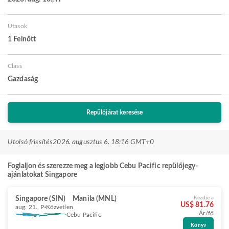
Utasok
1 Felnőtt
Class
Gazdaság
Repülőjárat keresése
Utolsó frissítés
2026. augusztus 6. 18:16 GMT+0
Foglaljon és szerezze meg a legjobb Cebu Pacific repülőjegy-
ajánlatokat Singapore
Singapore (SIN)
Manila (MNL)
Kezdje a
US$ 81.76
aug. 21., P
Közvetlen
Ár/fő
Cebu Pacific
Könyv