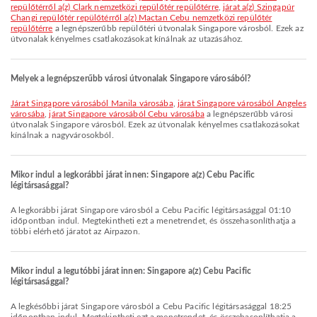
repülőtérről a(z) Clark nemzetközi repülőtér repülőtérre
,
járat a(z) Szingapúr
Changi repülőtér repülőtérről a(z) Mactan Cebu nemzetközi repülőtér
repülőtérre
a legnépszerűbb repülőtéri útvonalak Singapore városból. Ezek az
útvonalak kényelmes csatlakozásokat kínálnak az utazásához.
Melyek a legnépszerűbb városi útvonalak Singapore városából?
járat Singapore városából Manila városába
,
járat Singapore városából Angeles
városába
,
járat Singapore városából Cebu városába
a legnépszerűbb városi
útvonalak Singapore városból. Ezek az útvonalak kényelmes csatlakozásokat
kínálnak a nagyvárosokból.
Mikor indul a legkorábbi járat innen: Singapore a(z) Cebu Pacific
légitársasággal?
A legkorábbi járat Singapore városból a Cebu Pacific légitársasággal 01:10
időpontban indul. Megtekintheti ezt a menetrendet, és összehasonlíthatja a
többi elérhető járatot az Airpazon.
Mikor indul a legutóbbi járat innen: Singapore a(z) Cebu Pacific
légitársasággal?
A legkésőbbi járat Singapore városból a Cebu Pacific légitársasággal 18:25