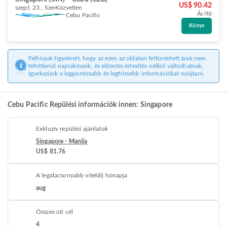
US$ 90.42
szept. 23., Sze
Közvetlen
Ár/fő
Cebu Pacific
Könyv
Felhívjuk figyelmét, hogy az ezen az oldalon feltüntetett árak nem
feltétlenül naprakészek, és előzetes értesítés nélkül változhatnak.
Igyekszünk a legpontosabb és legfrissebb információkat nyújtani.
Cebu Pacific Repülési információk innen: Singapore
Exkluzív repülési ajánlatok
Singapore - Manila
US$ 81.76
A legalacsonyabb viteldíj hónapja
aug
Összes úti cél
4