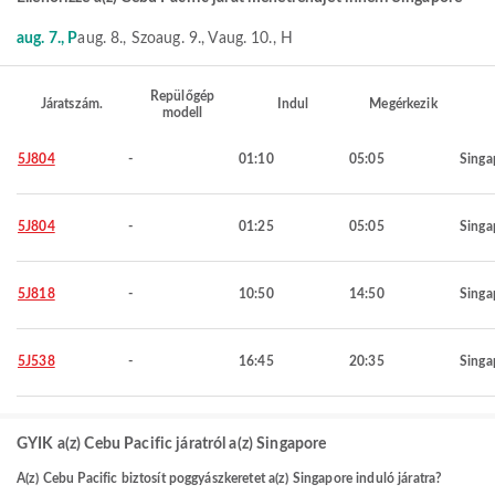
aug. 7., P
aug. 8., Szo
aug. 9., V
aug. 10., H
Repülőgép
Járatszám.
Indul
Megérkezik
modell
5J804
-
01:10
05:05
Singa
5J804
-
01:25
05:05
Singa
5J818
-
10:50
14:50
Singa
5J538
-
16:45
20:35
Singa
GYIK a(z) Cebu Pacific járatról a(z) Singapore
A(z) Cebu Pacific biztosít poggyászkeretet a(z) Singapore induló járatra?