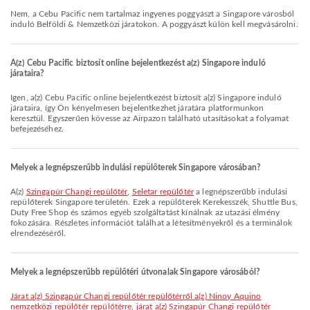
Nem, a Cebu Pacific nem tartalmaz ingyenes poggyászt a Singapore városból
induló Belföldi & Nemzetközi járatokon. A poggyászt külön kell megvásárolni.
A(z) Cebu Pacific biztosít online bejelentkezést a(z) Singapore induló
járataira?
Igen, a(z) Cebu Pacific online bejelentkezést biztosít a(z) Singapore induló
járataira, így Ön kényelmesen bejelentkezhet járatára platformunkon
keresztül. Egyszerűen kövesse az Airpazon található utasításokat a folyamat
befejezéséhez.
Melyek a legnépszerűbb indulási repülőterek Singapore városában?
A(z)
Szingapúr Changi repülőtér
,
Seletar repülőtér
a legnépszerűbb indulási
repülőterek Singapore területén. Ezek a repülőterek Kerekesszék, Shuttle Bus,
Duty Free Shop és számos egyéb szolgáltatást kínálnak az utazási élmény
fokozására. Részletes információt találhat a létesítményekről és a terminálok
elrendezéséről.
Melyek a legnépszerűbb repülőtéri útvonalak Singapore városából?
járat a(z) Szingapúr Changi repülőtér repülőtérről a(z) Ninoy Aquino
nemzetközi repülőtér repülőtérre
,
járat a(z) Szingapúr Changi repülőtér