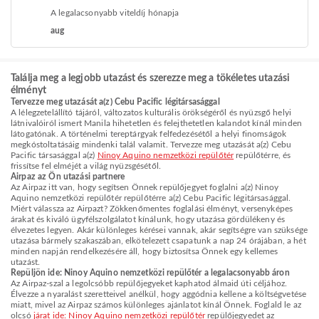
A legalacsonyabb viteldíj hónapja
aug
Találja meg a legjobb utazást és szerezze meg a tökéletes utazási
élményt
Tervezze meg utazását a(z) Cebu Pacific légitársasággal
A lélegzetelállító tájáról, változatos kulturális örökségéről és nyüzsgő helyi
látnivalóiról ismert Manila hihetetlen és felejthetetlen kalandot kínál minden
látogatónak. A történelmi tereptárgyak felfedezésétől a helyi finomságok
megkóstoltatásáig mindenki talál valamit. Tervezze meg utazását a(z) Cebu
Pacific társasággal a(z)
Ninoy Aquino nemzetközi repülőtér
repülőtérre, és
frissítse fel elméjét a világ nyüzsgésétől.
Airpaz az Ön utazási partnere
Az Airpaz itt van, hogy segítsen Önnek repülőjegyet foglalni a(z) Ninoy
Aquino nemzetközi repülőtér repülőtérre a(z) Cebu Pacific légitársasággal.
Miért válassza az Airpazt? Zökkenőmentes foglalási élményt, versenyképes
árakat és kiváló ügyfélszolgálatot kínálunk, hogy utazása gördülékeny és
élvezetes legyen. Akár különleges kérései vannak, akár segítségre van szüksége
utazása bármely szakaszában, elkötelezett csapatunk a nap 24 órájában, a hét
minden napján rendelkezésére áll, hogy biztosítsa Önnek egy kellemes
utazást.
Repüljön ide: Ninoy Aquino nemzetközi repülőtér a legalacsonyabb áron
Az Airpaz-szal a legolcsóbb repülőjegyeket kaphatod álmaid úti céljához.
Élvezze a nyaralást szeretteivel anélkül, hogy aggódnia kellene a költségvetése
miatt, mivel az Airpaz számos különleges ajánlatot kínál Önnek. Foglald le az
olcsó
járat ide: Ninoy Aquino nemzetközi repülőtér
repülőjegyedet az