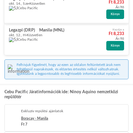
Ft 8,233
okt. 14., Sze
Közvetlen
Ár/fő
Cebu Pacific
Könyv
Legazpi (DRP)
Manila (MNL)
Kezdje a
Ft 8,233
okt. 12., H
Közvetlen
Ár/fő
Cebu Pacific
Könyv
Felhívjuk figyelmét, hogy az ezen az oldalon feltüntetett árak nem
feltétlenül naprakészek, és előzetes értesítés nélkül változhatnak.
Igyekszünk a legpontosabb és legfrissebb információkat nyújtani.
Cebu Pacific Járatinformációk ide: Ninoy Aquino nemzetközi
repülőtér
Exkluzív repülési ajánlatok
Boracay - Manila
Ft 7