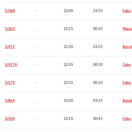
5J588
-
22:00
23:35
Cebu
5J363
-
22:25
00:50
Maca
5J472
-
22:30
23:55
Baco
5J5574
-
22:35
00:10
Cebu
5J574
-
22:35
00:10
Cebu
5J864
-
23:00
03:35
Bang
5J560
-
23:10
00:45
Cebu