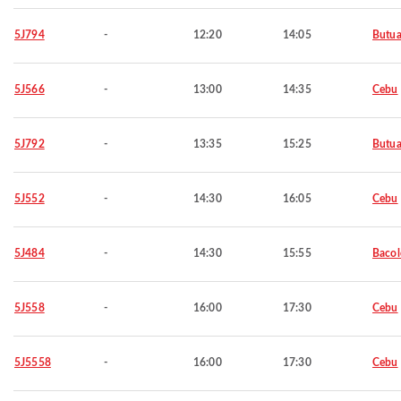
5J794
-
12:20
14:05
Butu
5J566
-
13:00
14:35
Cebu
5J792
-
13:35
15:25
Butu
5J552
-
14:30
16:05
Cebu
5J484
-
14:30
15:55
Baco
5J558
-
16:00
17:30
Cebu
5J5558
-
16:00
17:30
Cebu