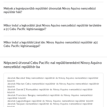
Melyek a legnépszerűbb repülőtéri útvonalak Ninoy Aquino nemzetközi
repülőtér felé?
Mikor indul a legkorábbi járat Ninoy Aquino nemzetközi repülőtér területére
a (z) Cebu Pacific légitársasággal?
Mikor indul a legutóbbi járat ide: Ninoy Aquino nemzetközi repülőtér a(z)
Cebu Pacific légitársasággal?
Népszerű útvonal Cebu Pacific-nal repülőterenként Ninoy Aquino
nemzetközi repülőtér-ba
Járatok Bacolod Silay nemzetközi repülőtér és Ninoy Aquino nemzetközi repülőtér
között
Járatok Mactan Cebu nemzetközi repülőtér és Ninoy Aquino nemzetközi repülőtér
között
Járatok Daniel Z Romualdez repülőtér és Ninoy Aquino nemzetközi repülőtér
között
Járatok Francisco Bangoy nemzetközi repülőtér és Ninoy Aquino nemzetközi
repülőtér között
Járatok Laguindingan repülőtér és Ninoy Aquino nemzetközi repülőtér között
Járatok Taojüan nemzetközi repülőtér és Ninoy Aquino nemzetközi repülőtér
között