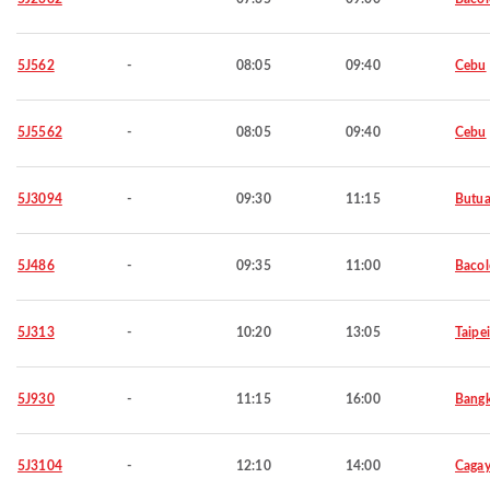
5J562
-
08:05
09:40
Cebu
5J5562
-
08:05
09:40
Cebu
5J3094
-
09:30
11:15
Butu
5J486
-
09:35
11:00
Baco
5J313
-
10:20
13:05
Taipei
5J930
-
11:15
16:00
Bang
5J3104
-
12:10
14:00
Cagay