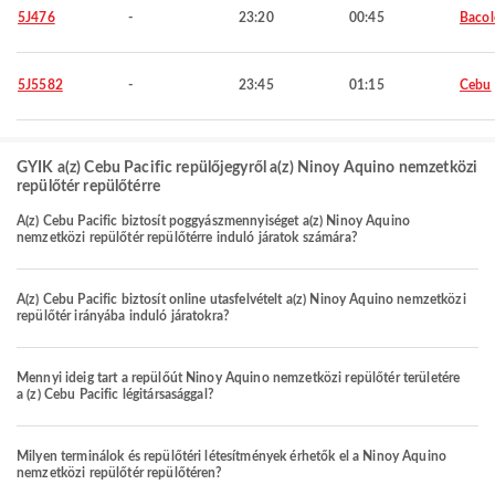
5J476
-
23:20
00:45
Baco
5J5582
-
23:45
01:15
Cebu
GYIK a(z) Cebu Pacific repülőjegyről a(z) Ninoy Aquino nemzetközi
repülőtér repülőtérre
A(z) Cebu Pacific biztosít poggyászmennyiséget a(z) Ninoy Aquino
nemzetközi repülőtér repülőtérre induló járatok számára?
A(z) Cebu Pacific biztosít online utasfelvételt a(z) Ninoy Aquino nemzetközi
repülőtér irányába induló járatokra?
Mennyi ideig tart a repülőút Ninoy Aquino nemzetközi repülőtér területére
a (z) Cebu Pacific légitársasággal?
Milyen terminálok és repülőtéri létesítmények érhetők el a Ninoy Aquino
nemzetközi repülőtér repülőtéren?