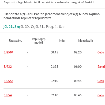
Airpaznál a legjobb utazási élményért és a verhetetlen megtakarításokért.
Ellenőrizze a(z) Cebu Pacific járat menetrendjét a(z) Ninoy Aquino
nemzetközi repülőtér repülőtérre
júl. 29., Sze
júl. 30., Cs
júl. 31., P
aug. 1., Szo
Repülőgép
Járatszám.
Indul
Megérkezik
modell
5J2504
-
00:45
02:20
Cebu
5J932
-
01:25
06:00
Bang
5J5554
-
02:10
03:45
Cebu
5J554
-
02:10
03:45
Cebu