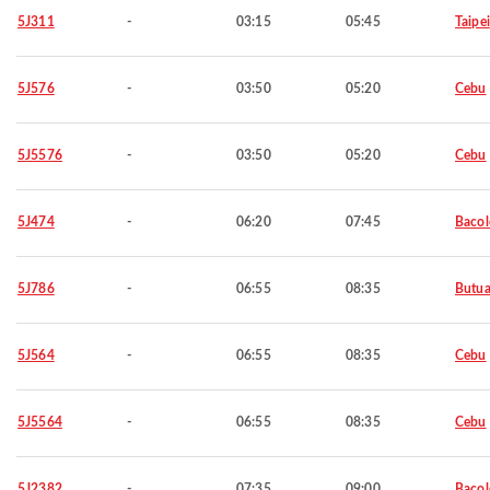
5J311
-
03:15
05:45
Taipei
5J576
-
03:50
05:20
Cebu
5J5576
-
03:50
05:20
Cebu
5J474
-
06:20
07:45
Baco
5J786
-
06:55
08:35
Butu
5J564
-
06:55
08:35
Cebu
5J5564
-
06:55
08:35
Cebu
5J2382
-
07:35
09:00
Baco