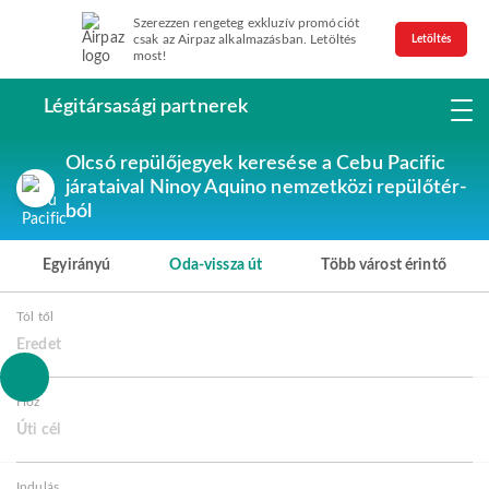
Szerezzen rengeteg exkluzív promóciót
csak az Airpaz alkalmazásban. Letöltés
Letöltés
most!
Légitársasági partnerek
Olcsó repülőjegyek keresése a Cebu Pacific
járataival Ninoy Aquino nemzetközi repülőtér-
ból
Egyirányú
Oda-vissza út
Több várost érintő
Tól től
Eredet
Hoz
Úti cél
Indulás