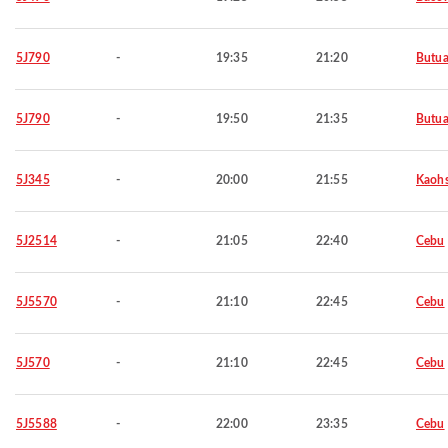
5J790
-
19:35
21:20
Butu
5J790
-
19:50
21:35
Butu
5J345
-
20:00
21:55
Kaohs
5J2514
-
21:05
22:40
Cebu
5J5570
-
21:10
22:45
Cebu
5J570
-
21:10
22:45
Cebu
5J5588
-
22:00
23:35
Cebu