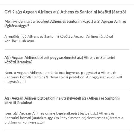
GYIK a(z) Aegean Airlines a(z) Athens és Santorini közötti járatról
Mennyi ideig tart a repülőút Athens és Santorini között a (z) Aegean Airlines
légitársasággal?
A repülési idő Athens és Santorini között a Aegean Airlines járatával
körülbelül 0h 49m.
A(z) Aegean Airlines biztosít poggyászkeretet a(z) Athens és Santorini
közötti járatokra?
Nem, a Aegean Airlines nem tartalmaz ingyenes poggyászt a Athens és
Santorini közötti Belföldi & Nemzetközi járatokon. A poggyászt külön kell
megvásárolni.
A(z) Aegean Airlines biztosít online utasfelvételt a(z) Athens és Santorini
közötti járatokra?
Igen, a(z) Aegean Airlines online bejelentkezést biztosít a(z) Athens és
Santorini közötti járatokra, így Ön kényelmesen bejelentkezhet a járatára a
platformunkon keresztül.