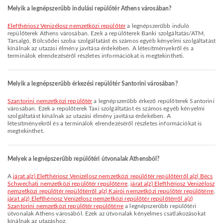
Melyik a legnépszerűbb indulási repülőtér Athens városában?
Elefthériosz Venizélosz nemzetközi repülőtér
a legnépszerűbb induló
repülőterek Athens városában. Ezek a repülőterek Banki szolgáltatás/ATM,
Társalgó, Bölcsődei szoba szolgáltatást és számos egyéb kényelmi szolgáltatást
kínálnak az utazási élmény javítása érdekében. A létesítményekről és a
terminálok elrendezéséről részletes információkat is megtekintheti.
Melyik a legnépszerűbb érkezési repülőtér Santorini városában?
Szantorini nemzetközi repülőtér
a legnépszerűbb érkező repülőterek Santorini
városában. Ezek a repülőterek Taxi szolgáltatást és számos egyéb kényelmi
szolgáltatást kínálnak az utazási élmény javítása érdekében. A
létesítményekről és a terminálok elrendezéséről részletes információkat is
megtekinthet.
Melyek a legnépszerűbb repülőtéri útvonalak Athensból?
A
járat a(z) Elefthériosz Venizélosz nemzetközi repülőtér repülőtérről a(z) Bécs
Schwechati nemzetközi repülőtér repülőtérre
,
járat a(z) Elefthériosz Venizélosz
nemzetközi repülőtér repülőtérről a(z) Kairói nemzetközi repülőtér repülőtérre
,
járat a(z) Elefthériosz Venizélosz nemzetközi repülőtér repülőtérről a(z)
Szantorini nemzetközi repülőtér repülőtérre
a legnépszerűbb repülőtéri
útvonalak Athens városából. Ezek az útvonalak kényelmes csatlakozásokat
kínálnak az utazáshoz.