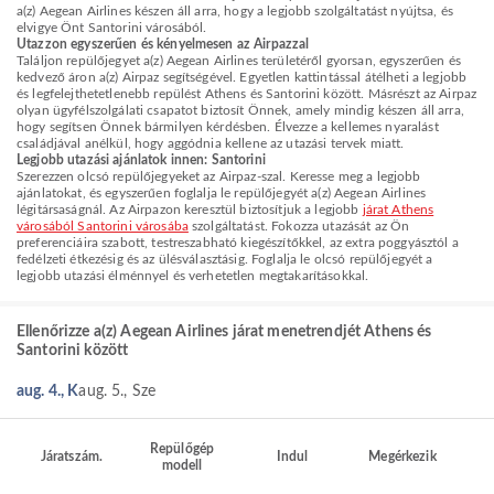
a(z) Aegean Airlines készen áll arra, hogy a legjobb szolgáltatást nyújtsa, és
elvigye Önt Santorini városából.
Utazzon egyszerűen és kényelmesen az Airpazzal
Találjon repülőjegyet a(z) Aegean Airlines területéről gyorsan, egyszerűen és
kedvező áron a(z) Airpaz segítségével. Egyetlen kattintással átélheti a legjobb
és legfelejthetetlenebb repülést Athens és Santorini között. Másrészt az Airpaz
olyan ügyfélszolgálati csapatot biztosít Önnek, amely mindig készen áll arra,
hogy segítsen Önnek bármilyen kérdésben. Élvezze a kellemes nyaralást
családjával anélkül, hogy aggódnia kellene az utazási tervek miatt.
Legjobb utazási ajánlatok innen: Santorini
Szerezzen olcsó repülőjegyeket az Airpaz-szal. Keresse meg a legjobb
ajánlatokat, és egyszerűen foglalja le repülőjegyét a(z) Aegean Airlines
légitársaságnál. Az Airpazon keresztül biztosítjuk a legjobb
járat Athens
városából Santorini városába
szolgáltatást. Fokozza utazását az Ön
preferenciáira szabott, testreszabható kiegészítőkkel, az extra poggyásztól a
fedélzeti étkezésig és az ülésválasztásig. Foglalja le olcsó repülőjegyét a
legjobb utazási élménnyel és verhetetlen megtakarításokkal.
Ellenőrizze a(z) Aegean Airlines járat menetrendjét Athens és
Santorini között
aug. 4., K
aug. 5., Sze
Repülőgép
Járatszám.
Indul
Megérkezik
modell