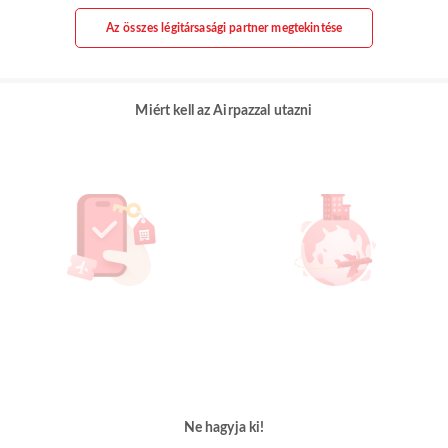
Az összes légitársasági partner megtekintése
Miért kell az Airpazzal utazni
Ne hagyja ki!