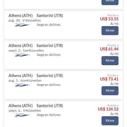
Könyv
Athens (ATH)
Santorini (JTR)
Kezdje a
US$ 53.55
aug. 30., V
Közvetlen
Ár/fő
Aegean Airlines
Könyv
Athens (ATH)
Santorini (JTR)
Kezdje a
US$ 61.44
szept. 2., Sze
Közvetlen
Ár/fő
Aegean Airlines
Könyv
Athens (ATH)
Santorini (JTR)
Kezdje a
US$ 73.41
aug. 5., Sze
Közvetlen
Ár/fő
Aegean Airlines
Könyv
Athens (ATH)
Santorini (JTR)
Kezdje a
US$ 124.52
szept. 6., V
Közvetlen
Ár/fő
Aegean Airlines
Könyv