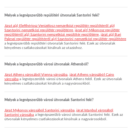
Melyek a legnépszerűbb repülőtéri útvonalak Santorini felé?
járat a(z) Elefthériosz Venizélosz nemzetközi repülőtér repülőtérről a(z)
Szantorini nemzetközi repülőtér repülőtérre
,
járat a(z) Míkonosz repülőtér
repülőtérről a(z) Szantorini nemzetközi repülőtér repülőtérre
,
járat a(z) Bari
Palesei repülőtér repülőtérről a(z) Szantorini nemzetközi repülőtér repülőtérre
a legnépszerűbb repülőtéri útvonalak Santorini felé. Ezek az útvonalak
kényelmes csatlakozásokat kínálnak az utazáshoz.
Melyek a legnépszerűbb városi útvonalak Athensból?
járat Athens városából Vienna városába
,
járat Athens városából Cairo
városába
a legnépszerűbb városi útvonalak Athens felől. Ezek az útvonalak
kényelmes csatlakozásokat kínálnak a nagyvárosokból.
Melyek a legnépszerűbb városi útvonalak Santorini felé?
járat Mykonos városából Santorini városába
,
járat Istanbul városából
Santorini városába
a legnépszerűbb városi útvonalak Santorini felé. Ezek az
útvonalak kényelmes csatlakozásokat kínálnak a nagyvárosokból.