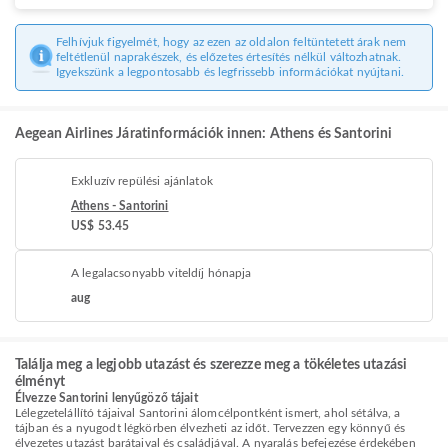
Felhívjuk figyelmét, hogy az ezen az oldalon feltüntetett árak nem
feltétlenül naprakészek, és előzetes értesítés nélkül változhatnak.
Igyekszünk a legpontosabb és legfrissebb információkat nyújtani.
Aegean Airlines Járatinformációk innen: Athens és Santorini
Exkluzív repülési ajánlatok
Athens - Santorini
US$ 53.45
A legalacsonyabb viteldíj hónapja
aug
Találja meg a legjobb utazást és szerezze meg a tökéletes utazási
élményt
Élvezze Santorini lenyűgöző tájait
Lélegzetelállító tájaival Santorini álomcélpontként ismert, ahol sétálva, a
tájban és a nyugodt légkörben élvezheti az időt. Tervezzen egy könnyű és
élvezetes utazást barátaival és családjával. A nyaralás befejezése érdekében