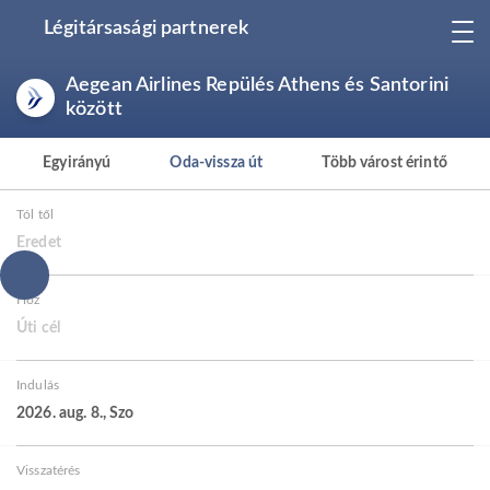
Légitársasági partnerek
Aegean Airlines Repülés Athens és Santorini
között
Egyirányú
Oda-vissza út
Több várost érintő
Tól től
Eredet
Hoz
Úti cél
Indulás
2026. aug. 8., Szo
Visszatérés