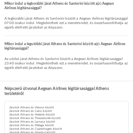
Mikor indul a legkorábbi járat Athens és Santorini között a(z) Aegean
Airlines légitársasággal?
A legkorábbi járat Athens és Santorini között a Aegean Airlines légitársasággal
07:00 órakor indul. Megtekintheti ezt a menetrendet, és összehasonlíthatja az
egyéb elérhető járatokat az Airpazon.
Mikor indul a legutóbbi járat Athens és Santorini között a(z) Aegean Airlines
légitársasággal?
Az utolsó járat Athens és Santorini között a Aegean Airlines légitársasággal
23:40 órakor indul. Megtekintheti ezt a menetrendet, és összehasonlíthatja az
egyéb elérhető járatokat az Airpazon.
Népszerű útvonal Aegean Airlines légitársasággal Athens
területéről
Járatok Athens és Vienna között
Járatok Athens és Cairo között
Járatok Athens és Helsinki között
Járatok Athens és Thessaloniki között
Járatok Athens és Larnaca között
Járatok Athens és Málaga között
Járatok Athens és Copenhagen között
Járatok Athens és Istanbul között