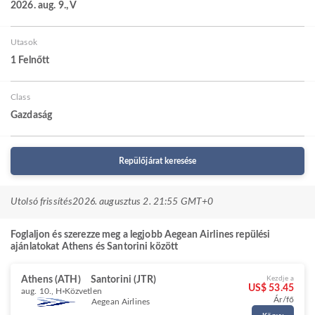
2026. aug. 9., V
Utasok
1 Felnőtt
Class
Gazdaság
Repülőjárat keresése
Utolsó frissítés
2026. augusztus 2. 21:55 GMT+0
Foglaljon és szerezze meg a legjobb Aegean Airlines repülési
ajánlatokat Athens és Santorini között
Athens (ATH)
Santorini (JTR)
Kezdje a
US$ 53.45
aug. 10., H
Közvetlen
Ár/fő
Aegean Airlines