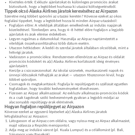
Kivételes érték: Exkluzív ajánlatokat és különleges promóciós árakat
biztosítunk, hogy a legtöbbet hozhassa ki utazási költségvetéséből.
Tippek olcsó Alaska Airlines járatok kereséséhez az Airpazon
Szeretne még többet spórolni az utazási keretén? Kövesse ezeket az okos
foglalási tippeket, hogy a legtöbbet hozza ki minden Airpaz-utazásból:
Foglaljon előre: A viteldíjak általában emelkednek az indulás napjának
közeledtével. Törekedjen arra, hogy 4–8 héttel előre foglaljon a legjobb
ajánlatok és árak elérése érdekében.
Legyen rugalmas a dátumokkal: Használja az Airpaz naptárnézetét a
viteldíjak összehasonlításához több dátum esetén.
Utazzon hétközben: A keddi és szerdai járatok általában olcsóbbak, mint a
hétvégi járatok.
Vadásszon a promóciókra: Rendszeresen ellenőrizze az Airpaz és oldalát
promóciós kódokért és a(z) Alaska Airlines korlátozott ideig érvényes
ajánlataiért.
Kerülje a csúcsszezonokat: Az iskolai szünetek, munkaszüneti napok és
ünnepi időszakok felhajtják az árakat — utazzon főszezonon kívül, hogy
többet spóroljon.
Csomagok és megtakarítások: Foglalja le repülőjegyét és szállását egyetlen
foglalásban, hogy további kedvezményeket élvezhessen.
Fizessen az Airpaz alkalmazással: Az exkluzív alkalmazás-promóciós kódok
és a csak tagoknak szóló kedvezmények gyakran a legjobb módjai az
alacsonyabb repülőjegy-árak elérésének.
Hogyan foglaljon repülőjegyet az Airpazon
Kövesse ezeket az egyszerű lépéseket a(z) Alaska Airlines járatok
lefoglalásához az Airpazon:
Látogasson el az Airpaz.com oldalra, vagy nyissa meg az Airpaz alkalmazást,
majd válassza a Repülés menüpontot.
Adja meg az indulási várost (pl. Kuala Lumpur) és a célállomást (pl. Bali,
Szingapúr vagy Bangkok).