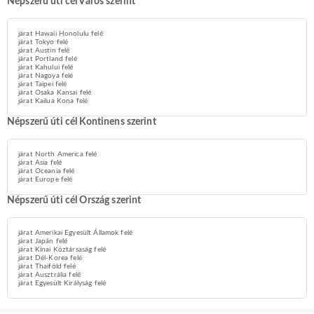
Népszerű úti cél Város szerint
járat Hawaii Honolulu felé
járat Tokyo felé
járat Austin felé
járat Portland felé
járat Kahului felé
járat Nagoya felé
járat Taipei felé
járat Osaka Kansai felé
járat Kailua Kona felé
Népszerű úti cél Kontinens szerint
járat North America felé
járat Asia felé
járat Oceania felé
járat Europe felé
Népszerű úti cél Ország szerint
járat Amerikai Egyesült Államok felé
járat Japán felé
járat Kínai Köztársaság felé
járat Dél-Korea felé
járat Thaiföld felé
járat Ausztrália felé
járat Egyesült Királyság felé