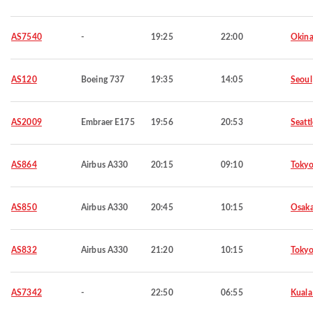
AS7540
-
19:25
22:00
Okin
AS120
Boeing 737
19:35
14:05
Seoul
AS2009
Embraer E175
19:56
20:53
Seattl
AS864
Airbus A330
20:15
09:10
Toky
AS850
Airbus A330
20:45
10:15
Osaka
AS832
Airbus A330
21:20
10:15
Toky
AS7342
-
22:50
06:55
Kuala