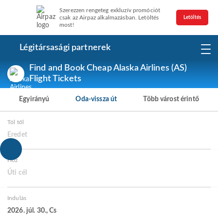
Szerezzen rengeteg exkluzív promóciót
csak az Airpaz alkalmazásban. Letöltés
Letöltés
most!
Légitársasági partnerek
Find and Book Cheap Alaska Airlines (AS)
Flight Tickets
Egyirányú
Oda-vissza út
Több várost érintő
Tól től
Eredet
Hoz
Úti cél
Indulás
2026. júl. 30., Cs