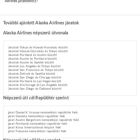
Airlines járatokhoz?
További ajánlott Alaska Airlines járatok
Alaska Airlines népszerű útvonala
Járatok Tokyo és Hawaii Honolulu között
Járatok Hawaii Honolulu és Tokyo között
Járatok Portland és Austin között
Járatok Austin és Portland között
Járatok Austin és Seattle között
Járatok Los Angeles és Tokyo között
Járatok San Francisco és Tokyo között
Járatok Detroit és Seattle között
Járatok San Diego és Chicago között
Járatok Portland és Las Vegas között
Járatok Anchorage és Los Angeles között
Járatok San Diego és Oakland között
Népszerű úti cél Repülőtér szerint
járat Daniel K. Inouye nemzetközi repülőtér felé
járat Haneda nemzetközi repülőtér felé
járat Austin Bergstrom nemzetközi repülőtér felé
járat Portlandi nemzetközi repülőtér felé
járat Kona International Airport felé
járat Fukuoka nemzetközi repülőtér felé