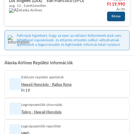
Los Angeles (LAX)
San Francisco (SFO)
Kezdje a
Ft 19,990
aug. 12., Sze
Közvetlen
Ár/fő
Alaska Airlines
Könyv
Felhívjuk figyelmét, hogy az ezen az oldalon feltüntetett árak nem
feltétlenül naprakészek, és előzetes értesítés nélkül változhatnak.
Igyekszünk a legpontosabb és legfrissebb információkat nyújtani.
Alaska Airlines Repülési információk
Exkluzív repülési ajánlatok
Hawaii Honolulu - Kailua Kona
Ft 19
Legnépszerűbb útvonalak
Tokyo - Hawaii Honolulu
Legnépszerűbb repülőtér
HND