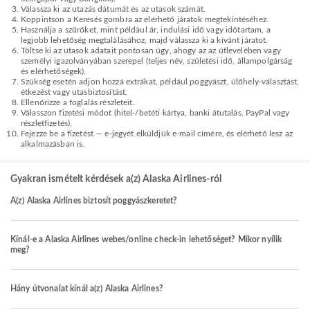
Válassza ki az utazás dátumát és az utasok számát.
Koppintson a Keresés gombra az elérhető járatok megtekintéséhez.
Használja a szűrőket, mint például ár, indulási idő vagy időtartam, a
legjobb lehetőség megtalálásához, majd válassza ki a kívánt járatot.
Töltse ki az utasok adatait pontosan úgy, ahogy az az útlevelében vagy
személyi igazolványában szerepel (teljes név, születési idő, állampolgárság
és elérhetőségek).
Szükség esetén adjon hozzá extrákat, például poggyászt, ülőhely-választást,
étkezést vagy utasbiztosítást.
Ellenőrizze a foglalás részleteit.
Válasszon fizetési módot (hitel-/betéti kártya, banki átutalás, PayPal vagy
részletfizetés).
Fejezze be a fizetést — e-jegyét elküldjük e-mail címére, és elérhető lesz az
alkalmazásban is.
Gyakran ismételt kérdések a(z) Alaska Airlines-ról
A(z) Alaska Airlines biztosít poggyászkeretet?
Kínál-e a Alaska Airlines webes/online check-in lehetőséget? Mikor nyílik
meg?
Hány útvonalat kínál a(z) Alaska Airlines?