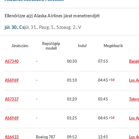
Ellenőrizze a(z) Alaska Airlines járat menetrendjét
júl. 30., Cs
júl. 31., P
aug. 1., Szo
aug. 2., V
Repülőgép
Járatszám.
Indul
Megérkezik
modell
AS7340
-
00:30
07:55
Bang
AS6969
-
01:10
04:45
+1d
Los A
AS7337
-
01:20
05:45
Toky
AS6969
-
01:25
04:45
+1d
Los A
AS6433
Boeing 787
09:52
12:45
Los A