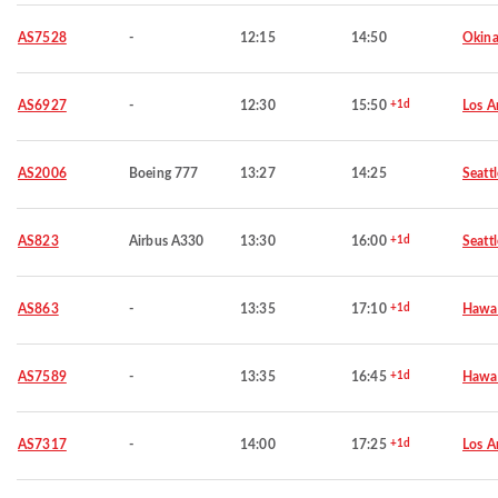
AS7528
-
12:15
14:50
Okin
AS6927
-
12:30
15:50
+1d
Los A
AS2006
Boeing 777
13:27
14:25
Seattl
AS823
Airbus A330
13:30
16:00
+1d
Seattl
AS863
-
13:35
17:10
+1d
Hawai
AS7589
-
13:35
16:45
+1d
Hawai
AS7317
-
14:00
17:25
+1d
Los A