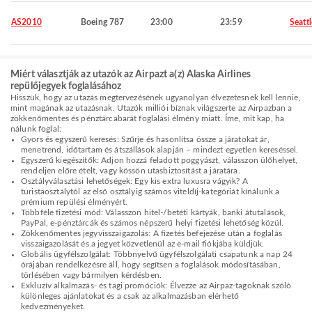
AS2010
Boeing 787
23:00
23:59
Seattl
Miért választják az utazók az Airpazt a(z) Alaska Airlines
repülőjegyek foglalásához
Hisszük, hogy az utazás megtervezésének ugyanolyan élvezetesnek kell lennie,
mint magának az utazásnak. Utazók milliói bíznak világszerte az Airpazban a
zökkenőmentes és pénztárcabarát foglalási élmény miatt. Íme, mit kap, ha
nálunk foglal:
Gyors és egyszerű keresés: Szűrje és hasonlítsa össze a járatokat ár,
menetrend, időtartam és átszállások alapján – mindezt egyetlen kereséssel.
Egyszerű kiegészítők: Adjon hozzá feladott poggyászt, válasszon ülőhelyet,
rendeljen előre ételt, vagy kössön utasbiztosítást a járatára.
Osztályválasztási lehetőségek: Egy kis extra luxusra vágyik? A
turistaosztálytól az első osztályig számos viteldíj-kategóriát kínálunk a
prémium repülési élményért.
Többféle fizetési mód: Válasszon hitel-/betéti kártyák, banki átutalások,
PayPal, e-pénztárcák és számos népszerű helyi fizetési lehetőség közül.
Zökkenőmentes jegyvisszaigazolás: A fizetés befejezése után a foglalás
visszaigazolását és a jegyet közvetlenül az e-mail fiókjába küldjük.
Globális ügyfélszolgálat: Többnyelvű ügyfélszolgálati csapatunk a nap 24
órájában rendelkezésre áll, hogy segítsen a foglalások módosításában,
törlésében vagy bármilyen kérdésben.
Exkluzív alkalmazás- és tagi promóciók: Élvezze az Airpaz-tagoknak szóló
különleges ajánlatokat és a csak az alkalmazásban elérhető
kedvezményeket.