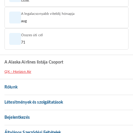
A legalacsonyabb viteldíj hónapja
aug
Összes úti cél
71
A Alaska Airlines listája Csoport
QX - Horizon Air
Rólunk
Létesítmények és szolgáltatások
Bejelentkezés
Általános Szerződési Feltételek