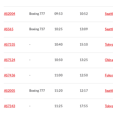
AS2004
Boeing 777
09:53
10:52
Seattl
AS565
Boeing 737
10:25
13:09
Seattl
AS7335
-
10:40
15:10
Toky
AS7524
-
10:50
13:25
Okin
AS7436
-
11:00
12:50
Fuku
AS2005
Boeing 777
11:20
12:17
Seattl
AS7343
-
11:25
17:55
Toky