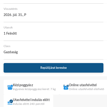
Visszatérés
2026. júl. 31., P
Utasok
1 Felnőtt
Class
Gazdaság
Repülőjárat keresése
Kézipoggyász
Online utasfelvétel
Ingyenes kézipoggyász-keret: 7 kg
Online utasfelvétel elérhető
Utasfelvétel indulás előtt
Indulás előtt 240 perctől