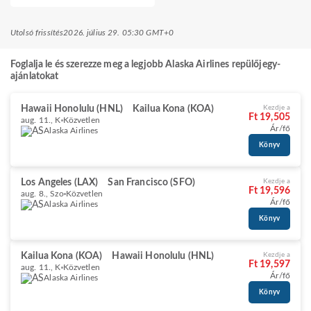
Utolsó frissítés
2026. július 29. 05:30 GMT+0
Foglalja le és szerezze meg a legjobb Alaska Airlines repülőjegy-
ajánlatokat
Hawaii Honolulu (HNL)
Kailua Kona (KOA)
Kezdje a
Ft 19,505
aug. 11., K
Közvetlen
Ár/fő
Alaska Airlines
Könyv
Los Angeles (LAX)
San Francisco (SFO)
Kezdje a
Ft 19,596
aug. 8., Szo
Közvetlen
Ár/fő
Alaska Airlines
Könyv
Kailua Kona (KOA)
Hawaii Honolulu (HNL)
Kezdje a
Ft 19,597
aug. 11., K
Közvetlen
Ár/fő
Alaska Airlines
Könyv