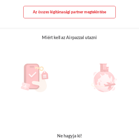
Az összes légitársasági partner megtekintése
Miért kell az Airpazzal utazni
Ne hagyja ki!