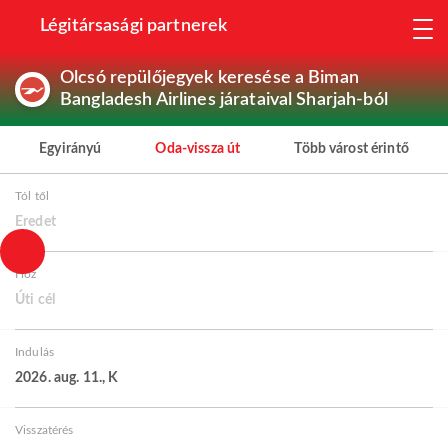
Légitársasági partnerek
Olcsó repülőjegyek keresése a Biman
Bangladesh Airlines járataival Sharjah-ból
Egyirányú
Oda-vissza út
Több várost érintő
Tól től
Eredet
Hoz
Úti cél
Indulás
2026. aug. 11., K
Visszatérés