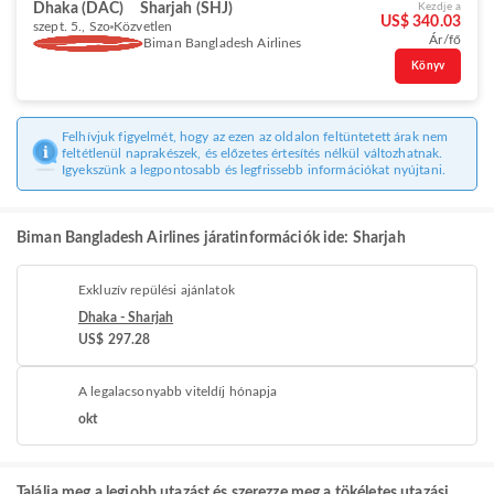
Dhaka (DAC)
Sharjah (SHJ)
Kezdje a
US$ 340.03
szept. 5., Szo
Közvetlen
Ár/fő
Biman Bangladesh Airlines
Könyv
Felhívjuk figyelmét, hogy az ezen az oldalon feltüntetett árak nem
feltétlenül naprakészek, és előzetes értesítés nélkül változhatnak.
Igyekszünk a legpontosabb és legfrissebb információkat nyújtani.
Biman Bangladesh Airlines járatinformációk ide: Sharjah
Exkluzív repülési ajánlatok
Dhaka - Sharjah
US$ 297.28
A legalacsonyabb viteldíj hónapja
okt
Találja meg a legjobb utazást és szerezze meg a tökéletes utazási