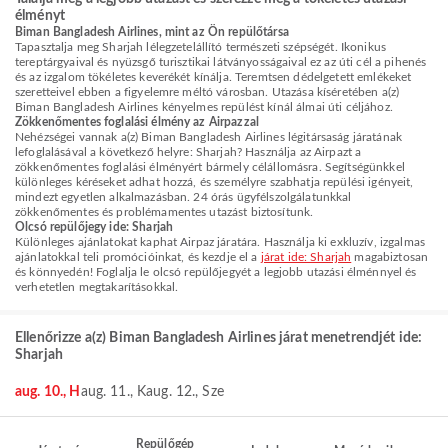
élményt
Biman Bangladesh Airlines, mint az Ön repülőtársa
Tapasztalja meg Sharjah lélegzetelállító természeti szépségét. Ikonikus
tereptárgyaival és nyüzsgő turisztikai látványosságaival ez az úti cél a pihenés
és az izgalom tökéletes keverékét kínálja. Teremtsen dédelgetett emlékeket
szeretteivel ebben a figyelemre méltó városban. Utazása kíséretében a(z)
Biman Bangladesh Airlines kényelmes repülést kínál álmai úti céljához.
Zökkenőmentes foglalási élmény az Airpazzal
Nehézségei vannak a(z) Biman Bangladesh Airlines légitársaság járatának
lefoglalásával a következő helyre: Sharjah? Használja az Airpazt a
zökkenőmentes foglalási élményért bármely célállomásra. Segítségünkkel
különleges kéréseket adhat hozzá, és személyre szabhatja repülési igényeit,
mindezt egyetlen alkalmazásban. 24 órás ügyfélszolgálatunkkal
zökkenőmentes és problémamentes utazást biztosítunk.
Olcsó repülőjegy ide: Sharjah
Különleges ajánlatokat kaphat Airpaz járatára. Használja ki exkluzív, izgalmas
ajánlatokkal teli promócióinkat, és kezdje el a
járat ide: Sharjah
magabiztosan
és könnyedén! Foglalja le olcsó repülőjegyét a legjobb utazási élménnyel és
verhetetlen megtakarításokkal.
Ellenőrizze a(z) Biman Bangladesh Airlines járat menetrendjét ide:
Sharjah
aug. 10., H
aug. 11., K
aug. 12., Sze
Repülőgép