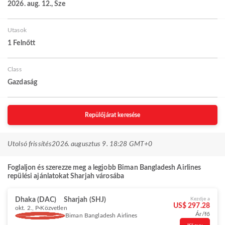
2026. aug. 12., Sze
Utasok
1 Felnőtt
Class
Gazdaság
Repülőjárat keresése
Utolsó frissítés
2026. augusztus 9. 18:28 GMT+0
Foglaljon és szerezze meg a legjobb Biman Bangladesh Airlines
repülési ajánlatokat Sharjah városába
Dhaka (DAC)
Sharjah (SHJ)
Kezdje a
US$ 297.28
okt. 2., P
Közvetlen
Ár/fő
Biman Bangladesh Airlines