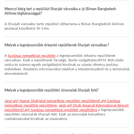
Mennyi ideig tart a repülőút Sharjah városába a (z) Biman Bangladesh
Airlines légitársasággal?
A Sharjah városába tartó repülőút időtartama a Biman Bangladesh Airlines
járatával körülbelül 5h 14m.
Melyek a legnépszerűbb érkezési repülőterek Sharjah városában?
A
Sardzsai nemzetközi repülőtér
a legnépszerűbb érkezési repülőterek
városában. Ezek a repülőterek Társalgó, Banki szolgáltatás/ATM, Bölcsődei
szoba és számos egyéb szolgáltatást kínálnak az utazási élmény javítása
érdekében. Részletes információkat találhat a létesítményekről és a terminálok
elrendezéséről.
Melyek a legnépszerűbb repülőtéri útvonalak Sharjah felé?
járat a(z) Hazrat Shahjalal nemzetközi repülőtér repülőtérről a(z) Sardzsai
nemzetközi repülőtér repülőtérre
,
járat a(z) Shah Amanat International Airport
repülőtérről a(z) Sardzsai nemzetközi repülőtér repülőtérre
a legnépszerűbb
repülőtéri útvonalak Sharjah felé. Ezek az útvonalak kényelmes
csatlakozásokat kínálnak az utazásához.