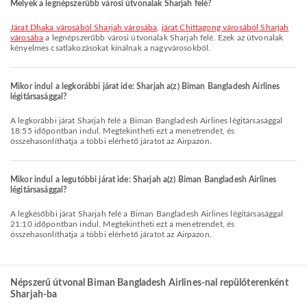
Melyek a legnépszerűbb városi útvonalak Sharjah felé?
járat Dhaka városából Sharjah városába
,
járat Chittagong városából Sharjah
városába
a legnépszerűbb városi útvonalak Sharjah felé. Ezek az útvonalak
kényelmes csatlakozásokat kínálnak a nagyvárosokból.
Mikor indul a legkorábbi járat ide: Sharjah a(z) Biman Bangladesh Airlines
légitársasággal?
A legkorábbi járat Sharjah felé a Biman Bangladesh Airlines légitársasággal
18:55 időpontban indul. Megtekintheti ezt a menetrendet, és
összehasonlíthatja a többi elérhető járatot az Airpazon.
Mikor indul a legutóbbi járat ide: Sharjah a(z) Biman Bangladesh Airlines
légitársasággal?
A legkésőbbi járat Sharjah felé a Biman Bangladesh Airlines légitársasággal
21:10 időpontban indul. Megtekintheti ezt a menetrendet, és
összehasonlíthatja a többi elérhető járatot az Airpazon.
Népszerű útvonal Biman Bangladesh Airlines-nal repülőterenként
Sharjah-ba