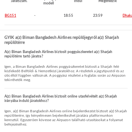
Járatszám.
Indul
Megérkezik
modell
BG151
-
18:55
23:59
Dhak
GYIK a(z) Biman Bangladesh Airlines repülőjegyről a(z) Sharjah
repülőtérre
A(z) Biman Bangladesh Airlines biztosít poggyászkeretet a(z) Sharjah
repülőtérre tartó járatra?
Igen, a Biman Bangladesh Airlines poggyászkeretet biztosít a Sharjah felé
közlekedő Belföldi & Nemzetközi járatokhoz. A részletek a jegytípustól és az
úticéltól függően változnak. A poggyász részletei a foglalás során az Airpazon
tekinthetők meg.
A(z) Biman Bangladesh Airlines biztosít online utasfelvételt a(z) Sharjah
irányába induló járatokhoz?
Igen, a(z) Biman Bangladesh Airlines online bejelentkezést biztosít a(z) Sharjah
repülőterére, így kényelmesen bejelentkezhet járatára platformunkon
keresztül. Egyszerűen kövesse az Airpazon található utasításokat a folyamat
befejezéséhez.