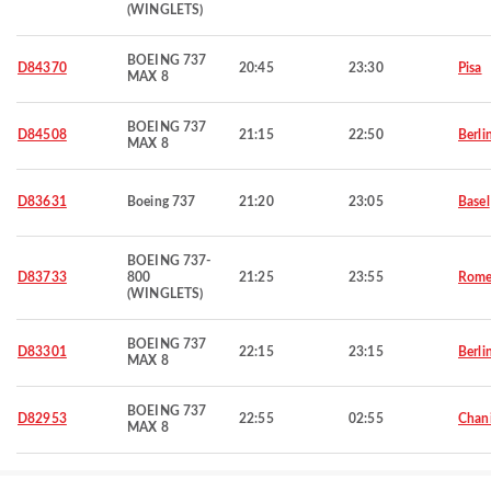
(WINGLETS)
BOEING 737
D84370
20:45
23:30
Pisa
MAX 8
BOEING 737
D84508
21:15
22:50
Berli
MAX 8
D83631
Boeing 737
21:20
23:05
Basel
BOEING 737-
D83733
800
21:25
23:55
Rom
(WINGLETS)
BOEING 737
D83301
22:15
23:15
Berli
MAX 8
BOEING 737
D82953
22:55
02:55
Chan
MAX 8