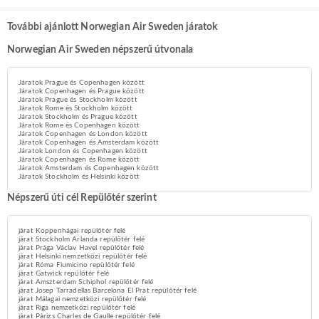
További ajánlott Norwegian Air Sweden járatok
Norwegian Air Sweden népszerű útvonala
Járatok Prague és Copenhagen között
Járatok Copenhagen és Prague között
Járatok Prague és Stockholm között
Járatok Rome és Stockholm között
Járatok Stockholm és Prague között
Járatok Rome és Copenhagen között
Járatok Copenhagen és London között
Járatok Copenhagen és Amsterdam között
Járatok London és Copenhagen között
Járatok Copenhagen és Rome között
Járatok Amsterdam és Copenhagen között
Járatok Stockholm és Helsinki között
Népszerű úti cél Repülőtér szerint
járat Koppenhágai repülőtér felé
járat Stockholm Arlanda repülőtér felé
járat Prága Václav Havel repülőtér felé
járat Helsinki nemzetközi repülőtér felé
járat Róma Fiumicino repülőtér felé
járat Gatwick repülőtér felé
járat Amszterdam Schiphol repülőtér felé
járat Josep Tarradellas Barcelona El Prat repülőtér felé
járat Málagai nemzetközi repülőtér felé
járat Riga nemzetközi repülőtér felé
járat Párizs Charles de Gaulle repülőtér felé