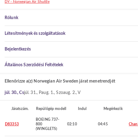
DY - Norwegian Air Shuttle
Rólunk
Létesítmények és szolgáltatások
Bejelentkezés
Általános Szerződési Feltételek
Ellenőrizze a(z) Norwegian Air Sweden járat menetrendjét
júl. 30., Cs
júl. 31., P
aug. 1., Szo
aug. 2., V
Járatszám.
Repülőgép modell
Indul
Megérkezik
BOEING 737-
D83353
800
02:10
04:45
Chan
(WINGLETS)