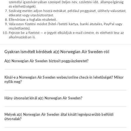
személyi igazolványában szerepel (teljes név, születési idő, állampolgárság
és elérhetőségek).
Szükség esetén adjon hozzá extrákat, például poggyászt, ülőhely-választást,
étkezést vagy utasbiztosítást.
Ellenőrizze a foglalás részleteit.
Válasszon fizetési módot (hitel-/betéti kártya, banki átutalás, PayPal vagy
részletfizetés).
Fejezze be a fizetést — e-jegyét elküldjük e-mail címére, és elérhető lesz az
alkalmazásban is.
Gyakran ismételt kérdések a(z) Norwegian Air Sweden-ról
A(z) Norwegian Air Sweden biztosít poggyászkeretet?
Kínál-e a Norwegian Air Sweden webes/online check-in lehetőséget? Mikor
nyílik meg?
Hány útvonalat kínál a(z) Norwegian Air Sweden?
Melyek a(z) Norwegian Air Sweden által kínált legnépszerűbb belföldi
útvonalak?