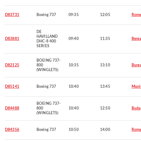
D83731
Boeing 737
09:35
12:05
Rom
DE
HAVILLAND
D83881
09:40
11:35
Berg
DHC-8 400
SERIES
BOEING 737-
D82125
800
10:35
13:10
Burg
(WINGLETS)
D85141
Boeing 737
10:40
13:45
Muni
BOEING 737-
D84488
800
10:40
12:50
Buda
(WINGLETS)
D84356
Boeing 737
10:50
14:00
Rom