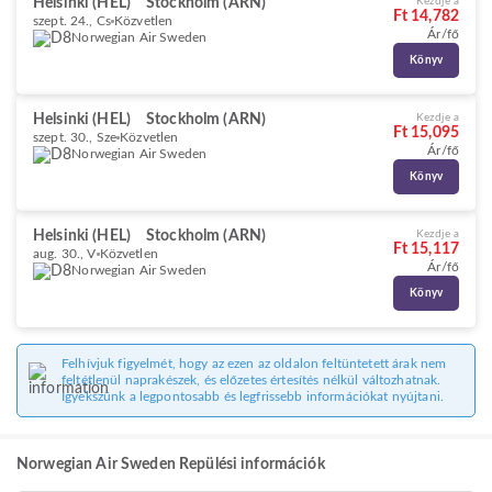
Helsinki (HEL)
Stockholm (ARN)
Kezdje a
Ft 14,782
szept. 24., Cs
Közvetlen
Ár/fő
Norwegian Air Sweden
Könyv
Helsinki (HEL)
Stockholm (ARN)
Kezdje a
Ft 15,095
szept. 30., Sze
Közvetlen
Ár/fő
Norwegian Air Sweden
Könyv
Helsinki (HEL)
Stockholm (ARN)
Kezdje a
Ft 15,117
aug. 30., V
Közvetlen
Ár/fő
Norwegian Air Sweden
Könyv
Felhívjuk figyelmét, hogy az ezen az oldalon feltüntetett árak nem
feltétlenül naprakészek, és előzetes értesítés nélkül változhatnak.
Igyekszünk a legpontosabb és legfrissebb információkat nyújtani.
Norwegian Air Sweden Repülési információk