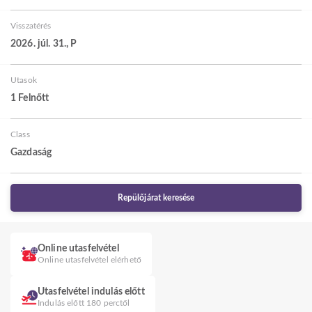
Visszatérés
2026. júl. 31., P
Utasok
1 Felnőtt
Class
Gazdaság
Repülőjárat keresése
Online utasfelvétel
Online utasfelvétel elérhető
Utasfelvétel indulás előtt
Indulás előtt 180 perctől