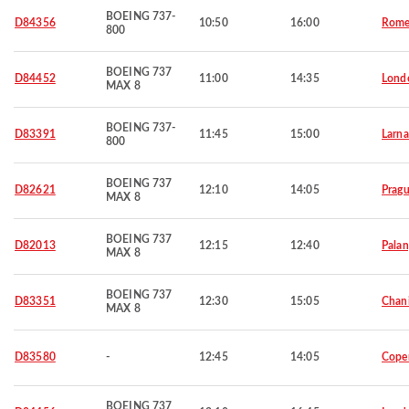
BOEING 737-
D84356
10:50
16:00
Rom
800
BOEING 737
D84452
11:00
14:35
Lond
MAX 8
BOEING 737-
D83391
11:45
15:00
Larna
800
BOEING 737
D82621
12:10
14:05
Prag
MAX 8
BOEING 737
D82013
12:15
12:40
Palan
MAX 8
BOEING 737
D83351
12:30
15:05
Chan
MAX 8
D83580
-
12:45
14:05
Cope
BOEING 737