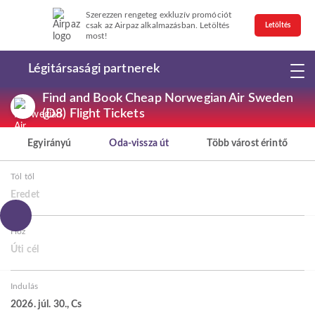
Szerezzen rengeteg exkluzív promóciót
csak az Airpaz alkalmazásban. Letöltés
Letöltés
most!
Légitársasági partnerek
Find and Book Cheap Norwegian Air Sweden
(D8) Flight Tickets
Egyirányú
Oda-vissza út
Több várost érintő
Tól től
Eredet
Hoz
Úti cél
Indulás
2026. júl. 30., Cs