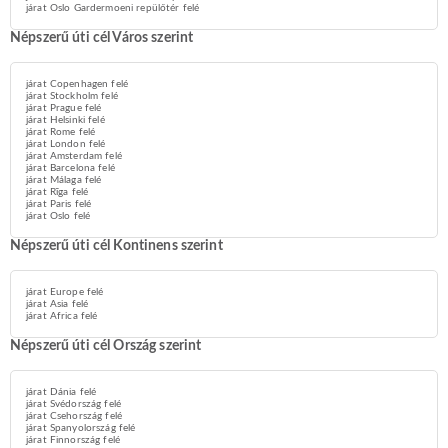
járat Oslo Gardermoeni repülőtér felé
Népszerű úti cél Város szerint
járat Copenhagen felé
járat Stockholm felé
járat Prague felé
járat Helsinki felé
járat Rome felé
járat London felé
járat Amsterdam felé
járat Barcelona felé
járat Málaga felé
járat Rīga felé
járat Paris felé
járat Oslo felé
Népszerű úti cél Kontinens szerint
járat Europe felé
járat Asia felé
járat Africa felé
Népszerű úti cél Ország szerint
járat Dánia felé
járat Svédország felé
járat Csehország felé
járat Spanyolország felé
járat Finnország felé