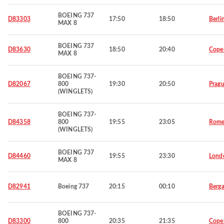
BOEING 737
D83303
17:50
18:50
Berli
MAX 8
BOEING 737
D83630
18:50
20:40
Cope
MAX 8
BOEING 737-
D82067
800
19:30
20:50
Prag
(WINGLETS)
BOEING 737-
D84358
800
19:55
23:05
Rom
(WINGLETS)
BOEING 737
D84460
19:55
23:30
Lond
MAX 8
D82941
Boeing 737
20:15
00:10
Berg
BOEING 737-
D83300
800
20:35
21:35
Cope