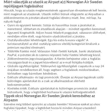
Miért választják az utazók az Airpazt a(z) Norwegian Air Sweden
repülőjegyek foglalásához
Hisszük, hogy az utazás megtervezésének ugyanolyan élvezetesnek kell lennie,
mint magának az utazásnak. Utazók milliói bíznak világszerte az Airpazban a
zökkenőmentes és pénztárcabarát foglalási élmény miatt. Íme, mit kap, ha
nálunk foglal:
Gyors és egyszerű keresés: Szűrje és hasonlítsa össze a járatokat ár,
menetrend, időtartam és átszállások alapján – mindezt egyetlen kereséssel.
Egyszerű kiegészítők: Adjon hozzá feladott poggyászt, válasszon ülőhelyet,
rendeljen előre ételt, vagy kössön utasbiztosítást a járatára.
Osztályválasztási lehetőségek: Egy kis extra luxusra vágyik? A
turistaosztálytól az első osztályig számos viteldíj-kategóriát kínálunk a
prémium repülési élményért.
Többféle fizetési mód: Válasszon hitel-/betéti kártyák, banki átutalások,
PayPal, e-pénztárcák és számos népszerű helyi fizetési lehetőség közül.
Zökkenőmentes jegyvisszaigazolás: A fizetés befejezése után a foglalás
visszaigazolását és a jegyet közvetlenül az e-mail fiókjába küldjük.
Globális ügyfélszolgálat: Többnyelvű ügyfélszolgálati csapatunk a nap 24
órájában rendelkezésre áll, hogy segítsen a foglalások módosításában,
törlésében vagy bármilyen kérdésben.
Exkluzív alkalmazás- és tagi promóciók: Élvezze az Airpaz-tagoknak szóló
különleges ajánlatokat és a csak az alkalmazásban elérhető
kedvezményeket.
Kivételes érték: Exkluzív ajánlatokat és különleges promóciós árakat
biztosítunk, hogy a legtöbbet hozhassa ki utazási költségvetéséből.
Tippek olcsó Norwegian Air Sweden járatok kereséséhez az
Airpazon
Szeretne még többet spórolni az utazási keretén? Kövesse ezeket az okos
foglalási tippeket, hogy a legtöbbet hozza ki minden Airpaz-utazásból: