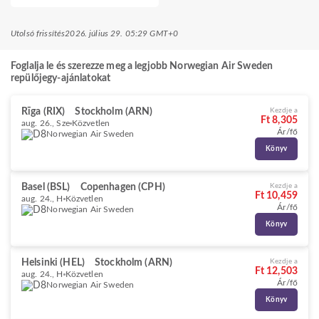
Utolsó frissítés
2026. július 29. 05:29 GMT+0
Foglalja le és szerezze meg a legjobb Norwegian Air Sweden
repülőjegy-ajánlatokat
Rīga (RIX)
Stockholm (ARN)
Kezdje a
Ft 8,305
aug. 26., Sze
Közvetlen
Ár/fő
Norwegian Air Sweden
Könyv
Basel (BSL)
Copenhagen (CPH)
Kezdje a
Ft 10,459
aug. 24., H
Közvetlen
Ár/fő
Norwegian Air Sweden
Könyv
Helsinki (HEL)
Stockholm (ARN)
Kezdje a
Ft 12,503
aug. 24., H
Közvetlen
Ár/fő
Norwegian Air Sweden
Könyv