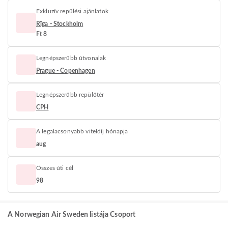
Exkluzív repülési ajánlatok
Rīga - Stockholm
Ft 8
Legnépszerűbb útvonalak
Prague - Copenhagen
Legnépszerűbb repülőtér
CPH
A legalacsonyabb viteldíj hónapja
aug
Összes úti cél
98
A Norwegian Air Sweden listája Csoport