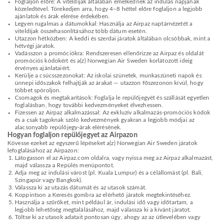
Foglaljon előre: A viteldíjak általában emelkednek az indulás napjának
közeledtével. Törekedjen arra, hogy 4–8 héttel előre foglaljon a legjobb
ajánlatok és árak elérése érdekében.
Legyen rugalmas a dátumokkal: Használja az Airpaz naptárnézetét a
viteldíjak összehasonlításához több dátum esetén.
Utazzon hétközben: A keddi és szerdai járatok általában olcsóbbak, mint a
hétvégi járatok.
Vadásszon a promóciókra: Rendszeresen ellenőrizze az Airpaz és oldalát
promóciós kódokért és a(z) Norwegian Air Sweden korlátozott ideig
érvényes ajánlataiért.
Kerülje a csúcsszezonokat: Az iskolai szünetek, munkaszüneti napok és
ünnepi időszakok felhajtják az árakat — utazzon főszezonon kívül, hogy
többet spóroljon.
Csomagok és megtakarítások: Foglalja le repülőjegyét és szállását egyetlen
foglalásban, hogy további kedvezményeket élvezhessen.
Fizessen az Airpaz alkalmazással: Az exkluzív alkalmazás-promóciós kódok
és a csak tagoknak szóló kedvezmények gyakran a legjobb módjai az
alacsonyabb repülőjegy-árak elérésének.
Hogyan foglaljon repülőjegyet az Airpazon
Kövesse ezeket az egyszerű lépéseket a(z) Norwegian Air Sweden járatok
lefoglalásához az Airpazon:
Látogasson el az Airpaz.com oldalra, vagy nyissa meg az Airpaz alkalmazást,
majd válassza a Repülés menüpontot.
Adja meg az indulási várost (pl. Kuala Lumpur) és a célállomást (pl. Bali,
Szingapúr vagy Bangkok).
Válassza ki az utazás dátumát és az utasok számát.
Koppintson a Keresés gombra az elérhető járatok megtekintéséhez.
Használja a szűrőket, mint például ár, indulási idő vagy időtartam, a
legjobb lehetőség megtalálásához, majd válassza ki a kívánt járatot.
Töltse ki az utasok adatait pontosan úgy, ahogy az az útlevelében vagy