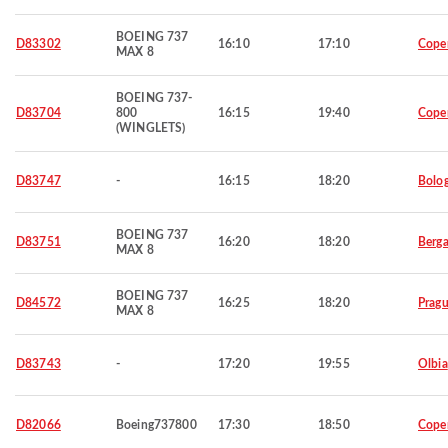
BOEING 737
D83302
16:10
17:10
Cope
MAX 8
BOEING 737-
D83704
800
16:15
19:40
Cope
(WINGLETS)
D83747
-
16:15
18:20
Bolo
BOEING 737
D83751
16:20
18:20
Berg
MAX 8
BOEING 737
D84572
16:25
18:20
Prag
MAX 8
D83743
-
17:20
19:55
Olbia
D82066
Boeing737800
17:30
18:50
Cope