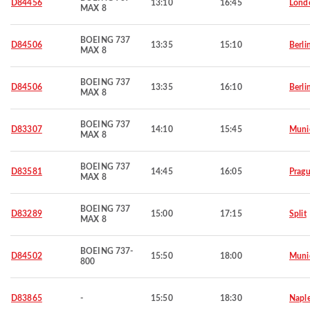
D84456
13:10
16:45
Lond
MAX 8
BOEING 737
D84506
13:35
15:10
Berli
MAX 8
BOEING 737
D84506
13:35
16:10
Berli
MAX 8
BOEING 737
D83307
14:10
15:45
Muni
MAX 8
BOEING 737
D83581
14:45
16:05
Prag
MAX 8
BOEING 737
D83289
15:00
17:15
Split
MAX 8
BOEING 737-
D84502
15:50
18:00
Muni
800
D83865
-
15:50
18:30
Napl