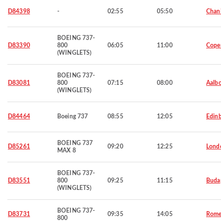
D84398
-
02:55
05:50
Chan
BOEING 737-
D83390
800
06:05
11:00
Cope
(WINGLETS)
BOEING 737-
D83081
800
07:15
08:00
Aalbo
(WINGLETS)
D84464
Boeing 737
08:55
12:05
Edin
BOEING 737
D85261
09:20
12:25
Lond
MAX 8
BOEING 737-
D83551
800
09:25
11:15
Buda
(WINGLETS)
BOEING 737-
D83731
09:35
14:05
Rom
800