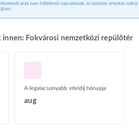
eltüntetett árak nem feltétlenül naprakészek, és előzetes értesítés nélkü
jtani.
k innen: Fokvárosi nemzetközi repülőtér
A legalacsonyabb viteldíj hónapja
aug