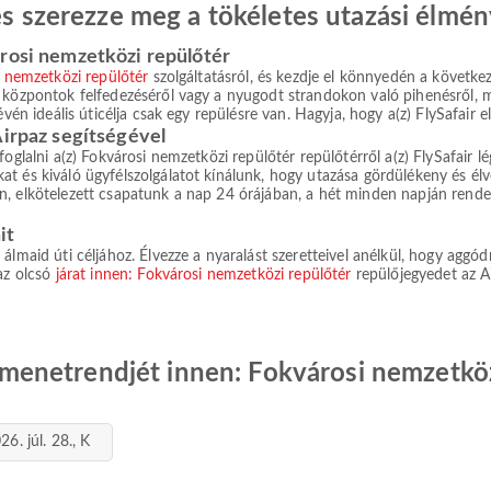
 és szerezze meg a tökéletes utazási élmén
árosi nemzetközi repülőtér
 nemzetközi repülőtér
szolgáltatásról, és kezdje el könnyedén a követk
i központok felfedezéséről vagy a nyugodt strandokon való pihenésről, 
évén ideális úticélja csak egy repülésre van. Hagyja, hogy a(z) FlySafair e
Airpaz segítségével
oglalni a(z) Fokvárosi nemzetközi repülőtér repülőtérről a(z) FlySafair lé
t és kiváló ügyfélszolgálatot kínálunk, hogy utazása gördülékeny és élv
, elkötelezett csapatunk a nap 24 órájában, a hét minden napján rendel
it
lmaid úti céljához. Élvezze a nyaralást szeretteivel anélkül, hogy aggódn
 az olcsó
járat innen: Fokvárosi nemzetközi repülőtér
repülőjegyedet az Ai
at menetrendjét innen: Fokvárosi nemzetkö
26. júl. 28., K