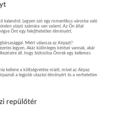
yt
ező kalandot. Legyen szó egy romantikus városba való
minden utazó számára van valami. Az Ön által
lvigye Önt egy felejthetetlen élményért.
gitársasággal. Miért válassza az Airpazt?
ezetes legyen. Akár különleges kérései vannak, akár
kezésére áll, hogy biztosítsa Önnek egy kellemes
ia kellene a költségvetése miatt, mivel az Airpaz
rpaznál a legjobb utazási élményért és a verhetetlen
zi repülőtér