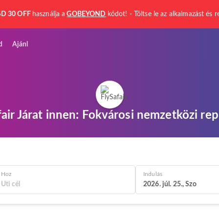
D 30 OFF
használja a
GOBEYOND
kódot! - Töltse le az alkalmazást és r
d
Ajánl
fair Járat innen: Fokvárosi nemzetközi rep
Hoz
Indulás
2026. júl. 25., Szo