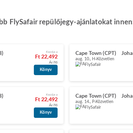
obb FlySafair repülőjegy-ajánlatokat inne
Kezdje a
B)
Cape Town (CPT)
Joha
Ft 22,492
aug. 10., H
Közvetlen
Ár/fő
FlySafair
Könyv
Kezdje a
B)
Cape Town (CPT)
Joha
Ft 22,492
aug. 14., P
Közvetlen
Ár/fő
FlySafair
Könyv