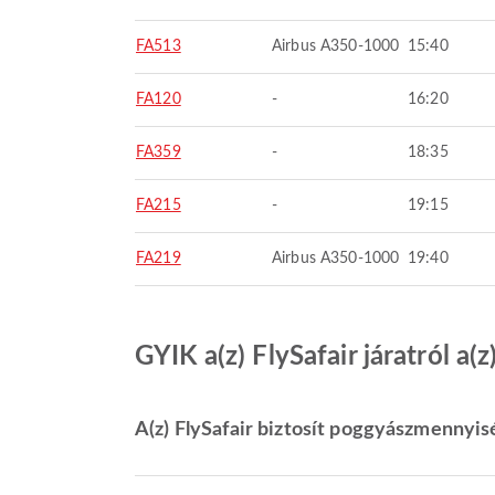
FA513
Airbus A350-1000
15:40
FA120
-
16:20
FA359
-
18:35
FA215
-
19:15
FA219
Airbus A350-1000
19:40
GYIK a(z) FlySafair járatról a
A(z) FlySafair biztosít poggyászmennyisé