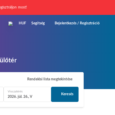
egisztráljon most!
HUF
Segítség
Bejelentkezés / Regisztráció
ülőtér
Rendelési lista megtekintése
Visszatérés
Keresés
2026. júl. 26., V