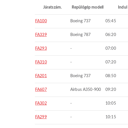
Járatszám.
Repülőgép modell
Indul
FA100
Boeing 737
05:45
FA339
Boeing 787
06:20
FA293
-
07:00
FA310
-
07:20
FA201
Boeing 737
08:50
FA607
Airbus A350-900
09:20
FA302
-
10:05
FA299
-
10:15