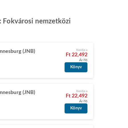
n: Fokvárosi nemzetközi
Kezdje a
nnesburg (JNB)
Ft 22,492
Ár/fő
Könyv
Kezdje a
nnesburg (JNB)
Ft 22,492
Ár/fő
Könyv