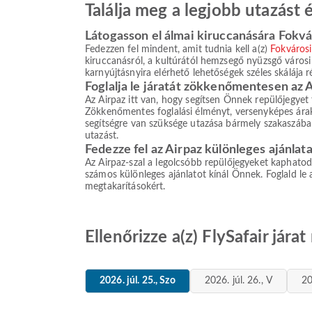
Találja meg a legjobb utazást
Látogasson el álmai kiruccanására Fokv
Fedezzen fel mindent, amit tudnia kell a(z)
Fokvárosi
kiruccanásról, a kultúrától hemzsegő nyüzsgő város
karnyújtásnyira elérhető lehetőségek széles skálája r
Foglalja le járatát zökkenőmentesen az 
Az Airpaz itt van, hogy segítsen Önnek repülőjegyet f
Zökkenőmentes foglalási élményt, versenyképes áraka
segítségre van szüksége utazása bármely szakaszában
utazást.
Fedezze fel az Airpaz különleges ajánlata
Az Airpaz-szal a legolcsóbb repülőjegyeket kaphatod á
számos különleges ajánlatot kínál Önnek. Foglald le
megtakarításokért.
Ellenőrizze a(z) FlySafair jár
2026. júl. 25., Szo
2026. júl. 26., V
20