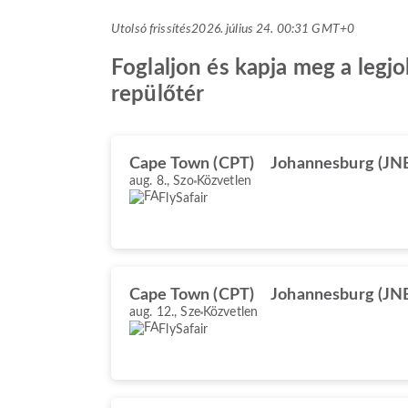
Utolsó frissítés
2026. július 24. 00:31 GMT+0
Foglaljon és kapja meg a legj
repülőtér
Cape Town (CPT)
Johannesburg (JN
aug. 8., Szo
Közvetlen
FlySafair
Cape Town (CPT)
Johannesburg (JN
aug. 12., Sze
Közvetlen
FlySafair