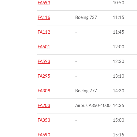
FA693
-
10:50
FA116
Boeing 737
11:15
FA112
-
11:45
FA601
-
12:00
FA593
-
12:30
FA295
-
13:10
FA308
Boeing 777
14:30
FA203
Airbus A350-1000
14:35
FA353
-
15:00
FA690
-
15:15