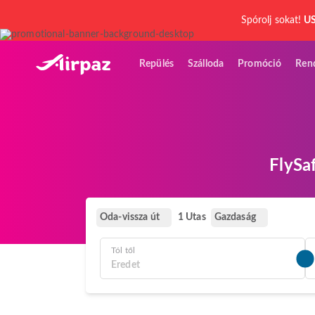
Spórolj sokat!
US
Repülés
Szálloda
Promóció
Ren
FlySa
Oda-vissza út
Gazdaság
1 Utas
Tól től