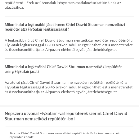
repülőtérről. Ezek az útvonalak kényelmes csatlakozásokat kínálnak az
utazásához.
Mikor indul a legkorábbi járat innen: Chief Dawid Stuurman nemzetközi
repülőtér a(z) FlySafair légitársasággal?
A legkorábbi járat Chief Dawid Stuurman nemzetközi repülőtér repülőtérről a
FlySafair légitársasággal 08:00 órakor indul. Megtekintheti ezt a menetrendet,
és összehasonlíthatja az Airpazon elérhető egyéb járatlehetőségeket.
Mikor indul a legkésőbbi Chief Dawid Stuurman nemzetközi repülőtér
using FlySafair járat?
Az utolsó járat Chief Dawid Stuurman nemzetközi repülőtér repülőtérről a
FlySafair légitársasággal 20:45 órakor indul. Megtekintheti ezt a menetrendet,
és összehasonlíthatja az Airpazon elérhető egyéb járatlehetőségeket.
Népszerű útvonal FlySafair -val repülőterek szerint Chief Dawid
Stuurman nemzetközi repülőtér -ból
Járatok Chief Dawid Stuurman nemzetközi repülőtér és Fokvárosi nemzetközi
repülőtér között