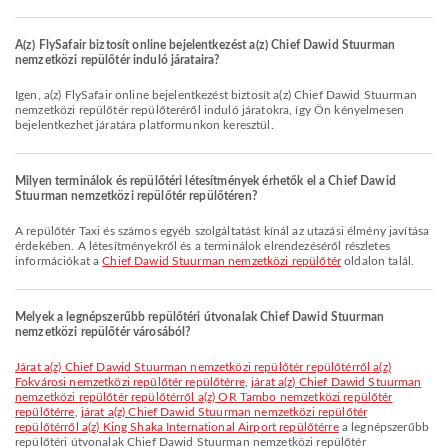
A(z) FlySafair biztosít online bejelentkezést a(z) Chief Dawid Stuurman
nemzetközi repülőtér induló járataira?
Igen, a(z) FlySafair online bejelentkezést biztosít a(z) Chief Dawid Stuurman
nemzetközi repülőtér repülőteréről induló járatokra, így Ön kényelmesen
bejelentkezhet járatára platformunkon keresztül.
Milyen terminálok és repülőtéri létesítmények érhetők el a Chief Dawid
Stuurman nemzetközi repülőtér repülőtéren?
A repülőtér Taxi és számos egyéb szolgáltatást kínál az utazási élmény javítása
érdekében. A létesítményekről és a terminálok elrendezéséről részletes
információkat a
Chief Dawid Stuurman nemzetközi repülőtér
oldalon talál.
Melyek a legnépszerűbb repülőtéri útvonalak Chief Dawid Stuurman
nemzetközi repülőtér városából?
járat a(z) Chief Dawid Stuurman nemzetközi repülőtér repülőtérről a(z)
Fokvárosi nemzetközi repülőtér repülőtérre
,
járat a(z) Chief Dawid Stuurman
nemzetközi repülőtér repülőtérről a(z) OR Tambo nemzetközi repülőtér
repülőtérre
,
járat a(z) Chief Dawid Stuurman nemzetközi repülőtér
repülőtérről a(z) King Shaka International Airport repülőtérre
a legnépszerűbb
repülőtéri útvonalak Chief Dawid Stuurman nemzetközi repülőtér