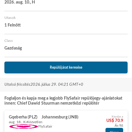
2026. aug. 10., H
Utasok
1 Felnőtt
Class
Gazdaság
Repülőjárat keresése
Utolsó frissítés
2026. július 29. 04:21 GMT+0
Foglaljon és kapja meg a legjobb FlySafair repülőjegy-ajánlatokat
innen: Chief Dawid Stuurman nemzetközi repülőtér
Gqeberha (PLZ)
Johannesburg (JNB)
Kezdje a
US$ 70.9
aug. 18., K
Közvetlen
Ár/fő
FlySafair