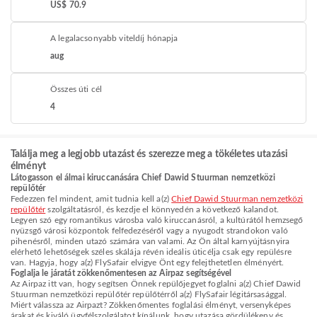
US$ 70.9
A legalacsonyabb viteldíj hónapja
aug
Összes úti cél
4
Találja meg a legjobb utazást és szerezze meg a tökéletes utazási
élményt
Látogasson el álmai kiruccanására Chief Dawid Stuurman nemzetközi
repülőtér
Fedezzen fel mindent, amit tudnia kell a(z)
Chief Dawid Stuurman nemzetközi
repülőtér
szolgáltatásról, és kezdje el könnyedén a következő kalandot.
Legyen szó egy romantikus városba való kiruccanásról, a kultúrától hemzsegő
nyüzsgő városi központok felfedezéséről vagy a nyugodt strandokon való
pihenésről, minden utazó számára van valami. Az Ön által karnyújtásnyira
elérhető lehetőségek széles skálája révén ideális úticélja csak egy repülésre
van. Hagyja, hogy a(z) FlySafair elvigye Önt egy felejthetetlen élményért.
Foglalja le járatát zökkenőmentesen az Airpaz segítségével
Az Airpaz itt van, hogy segítsen Önnek repülőjegyet foglalni a(z) Chief Dawid
Stuurman nemzetközi repülőtér repülőtérről a(z) FlySafair légitársasággal.
Miért válassza az Airpazt? Zökkenőmentes foglalási élményt, versenyképes
árakat és kiváló ügyfélszolgálatot kínálunk, hogy utazása gördülékeny és