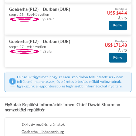
Gqeberha (PLZ)
Durban (DUR)
Kezdje a
US$ 144.4
szept. 23., Sze
Közvetlen
Ár/fő
FlySafair
Könyv
Gqeberha (PLZ)
Durban (DUR)
Kezdje a
US$ 171.48
szept. 27., V
Közvetlen
Ár/fő
FlySafair
Könyv
Felhívjuk figyelmét, hogy az ezen az oldalon feltüntetett árak nem
feltétlenül naprakészek, és előzetes értesítés nélkül változhatnak.
Igyekszünk a legpontosabb és legfrissebb információkat nyújtani.
FlySafair Repülési információk innen: Chief Dawid Stuurman
nemzetközi repülőtér
Exkluzív repülési ajánlatok
Gqeberha - Johannesburg