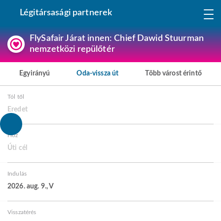
Légitársasági partnerek
FlySafair Járat innen: Chief Dawid Stuurman
nemzetközi repülőtér
Egyirányú
Oda-vissza út
Több várost érintő
Tól től
Eredet
Hoz
Úti cél
Indulás
2026. aug. 9., V
Visszatérés