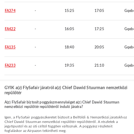
FA374
-
15:25
17:05
Gqeb
FA422
-
16:05
17:25
Gqeb
FA135
-
18:40
20:05
Gqeb
FA233
-
19:35
21:10
Gqeb
GYIK a(z) FlySafair járatról a(z) Chief Dawid Stuurman nemzetközi
repülőtér
A(z) FlySafair biztosít poggyászmennyiséget a(z) Chief Dawid Stuurman
nemzetközi repülőtér repülőtérről induló járatra?
Igen, a FlySafair poggyászkeretet biztosít a Belföldi & Nemzetközi járatokhoz
Chief Dawid Stuurman nemzetközi repülőtér repülőtérről. A részletek a
jegytípustól és az úti céltól függően változnak. A poggyász részleteit
foglaláskor az Airpazon tekintheti meg.