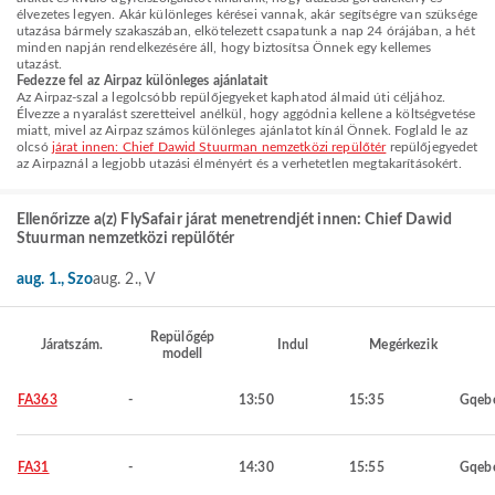
élvezetes legyen. Akár különleges kérései vannak, akár segítségre van szüksége
utazása bármely szakaszában, elkötelezett csapatunk a nap 24 órájában, a hét
minden napján rendelkezésére áll, hogy biztosítsa Önnek egy kellemes
utazást.
Fedezze fel az Airpaz különleges ajánlatait
Az Airpaz-szal a legolcsóbb repülőjegyeket kaphatod álmaid úti céljához.
Élvezze a nyaralást szeretteivel anélkül, hogy aggódnia kellene a költségvetése
miatt, mivel az Airpaz számos különleges ajánlatot kínál Önnek. Foglald le az
olcsó
járat innen: Chief Dawid Stuurman nemzetközi repülőtér
repülőjegyedet
az Airpaznál a legjobb utazási élményért és a verhetetlen megtakarításokért.
Ellenőrizze a(z) FlySafair járat menetrendjét innen: Chief Dawid
Stuurman nemzetközi repülőtér
aug. 1., Szo
aug. 2., V
Repülőgép
Járatszám.
Indul
Megérkezik
modell
FA363
-
13:50
15:35
Gqeb
FA31
-
14:30
15:55
Gqeb