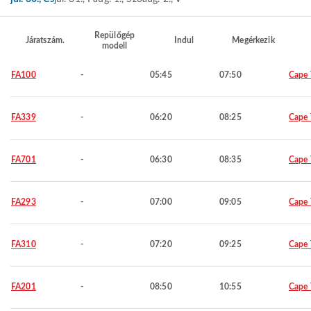
Repülőgép
Járatszám.
Indul
Megérkezik
modell
FA100
-
05:45
07:50
Cape
FA339
-
06:20
08:25
Cape
FA701
-
06:30
08:35
Cape
FA293
-
07:00
09:05
Cape
FA310
-
07:20
09:25
Cape
FA201
-
08:50
10:55
Cape