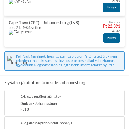
Ár/fő
FlySafair
Könyv
Cape Town (CPT)
Johannesburg (JNB)
Kezdje a
Ft 22,391
aug. 21., P
Közvetlen
Ár/fő
FlySafair
Könyv
Felhívjuk figyelmét, hogy az ezen az oldalon feltüntetett árak nem
feltétlenül naprakészek, és előzetes értesítés nélkül változhatnak.
Igyekszünk a legpontosabb és legfrissebb információkat nyújtani.
FlySafair járatinformációk ide: Johannesburg
Exkluzív repülési ajánlatok
Durban - Johannesburg
Ft 18
A legalacsonyabb viteldíj hónapja