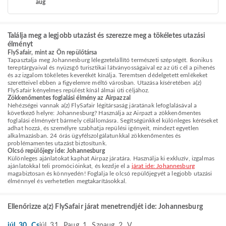
aug
Találja meg a legjobb utazást és szerezze meg a tökéletes utazási
élményt
FlySafair, mint az Ön repülőtársa
Tapasztalja meg Johannesburg lélegzetelállító természeti szépségét. Ikonikus
tereptárgyaival és nyüzsgő turisztikai látványosságaival ez az úti cél a pihenés
és az izgalom tökéletes keverékét kínálja. Teremtsen dédelgetett emlékeket
szeretteivel ebben a figyelemre méltó városban. Utazása kíséretében a(z)
FlySafair kényelmes repülést kínál álmai úti céljához.
Zökkenőmentes foglalási élmény az Airpazzal
Nehézségei vannak a(z) FlySafair légitársaság járatának lefoglalásával a
következő helyre: Johannesburg? Használja az Airpazt a zökkenőmentes
foglalási élményért bármely célállomásra. Segítségünkkel különleges kéréseket
adhat hozzá, és személyre szabhatja repülési igényeit, mindezt egyetlen
alkalmazásban. 24 órás ügyfélszolgálatunkkal zökkenőmentes és
problémamentes utazást biztosítunk.
Olcsó repülőjegy ide: Johannesburg
Különleges ajánlatokat kaphat Airpaz járatára. Használja ki exkluzív, izgalmas
ajánlatokkal teli promócióinkat, és kezdje el a
járat ide: Johannesburg
magabiztosan és könnyedén! Foglalja le olcsó repülőjegyét a legjobb utazási
élménnyel és verhetetlen megtakarításokkal.
Ellenőrizze a(z) FlySafair járat menetrendjét ide: Johannesburg
júl. 30., Cs
júl. 31., P
aug. 1., Szo
aug. 2., V