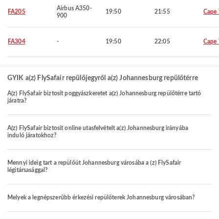
Airbus A350-
FA205
19:50
21:55
Cape
900
FA304
-
19:50
22:05
Cape
GYIK a(z) FlySafair repülőjegyről a(z) Johannesburg repülőtérre
A(z) FlySafair biztosít poggyászkeretet a(z) Johannesburg repülőtérre tartó
járatra?
A(z) FlySafair biztosít online utasfelvételt a(z) Johannesburg irányába
induló járatokhoz?
Mennyi ideig tart a repülőút Johannesburg városába a (z) FlySafair
légitársasággal?
Melyek a legnépszerűbb érkezési repülőterek Johannesburg városában?