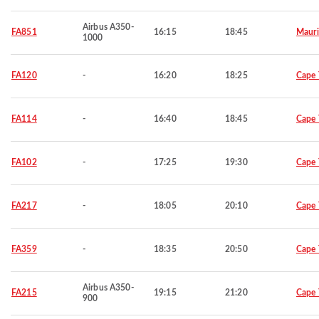
Airbus A350-
FA851
16:15
18:45
Mauri
1000
FA120
-
16:20
18:25
Cape
FA114
-
16:40
18:45
Cape
FA102
-
17:25
19:30
Cape
FA217
-
18:05
20:10
Cape
FA359
-
18:35
20:50
Cape
Airbus A350-
FA215
19:15
21:20
Cape
900