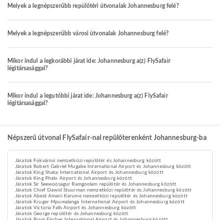
Melyek a legnépszerűbb repülőtéri útvonalak Johannesburg felé?
Melyek a legnépszerűbb városi útvonalak Johannesburg felé?
Mikor indul a legkorábbi járat ide: Johannesburg a(z) FlySafair
légitársasággal?
Mikor indul a legutóbbi járat ide: Johannesburg a(z) FlySafair
légitársasággal?
Népszerű útvonal FlySafair-nal repülőterenként Johannesburg-ba
Járatok Fokvárosi nemzetközi repülőtér és Johannesburg között
Járatok Robert Gabriel Mugabe International Airport és Johannesburg között
Járatok King Shaka International Airport és Johannesburg között
Járatok King Phalo Airport és Johannesburg között
Járatok Sir Seewoosagur Ramgoolam repülőtér és Johannesburg között
Járatok Chief Dawid Stuurman nemzetközi repülőtér és Johannesburg között
Járatok Abeid Amani Karume nemzetközi repülőtér és Johannesburg között
Járatok Kruger Mpumalanga International Airport és Johannesburg között
Járatok Victoria Falls Airport és Johannesburg között
Járatok George repülőtér és Johannesburg között
Járatok Bram Fischer International Airport és Johannesburg között