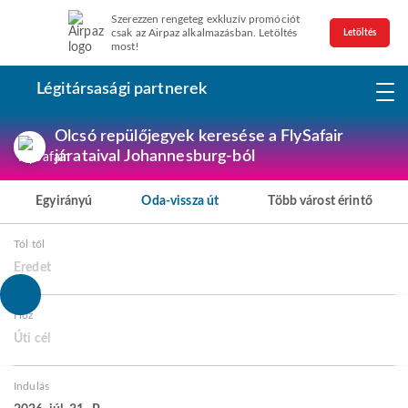
Szerezzen rengeteg exkluzív promóciót
csak az Airpaz alkalmazásban. Letöltés
Letöltés
most!
Légitársasági partnerek
Olcsó repülőjegyek keresése a FlySafair
járataival Johannesburg-ból
Egyirányú
Oda-vissza út
Több várost érintő
Tól től
Eredet
Hoz
Úti cél
Indulás