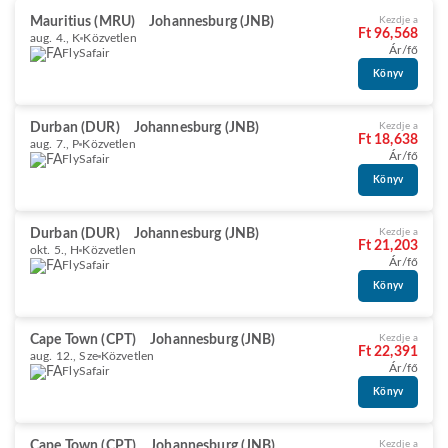
Mauritius (MRU)
Johannesburg (JNB)
Kezdje a
Ft 96,568
aug. 4., K
Közvetlen
Ár/fő
FlySafair
Könyv
Durban (DUR)
Johannesburg (JNB)
Kezdje a
Ft 18,638
aug. 7., P
Közvetlen
Ár/fő
FlySafair
Könyv
Durban (DUR)
Johannesburg (JNB)
Kezdje a
Ft 21,203
okt. 5., H
Közvetlen
Ár/fő
FlySafair
Könyv
Cape Town (CPT)
Johannesburg (JNB)
Kezdje a
Ft 22,391
aug. 12., Sze
Közvetlen
Ár/fő
FlySafair
Könyv
Cape Town (CPT)
Johannesburg (JNB)
Kezdje a