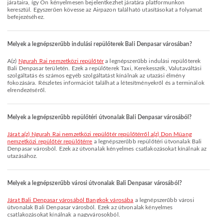
járataira, így Ön kényelmesen bejelentkezhet járatára platformunkon
keresztül. Egyszerűen kövesse az Airpazon található utasításokat a folyamat
befejezéséhez.
Melyek a legnépszerűbb indulási repülőterek Bali Denpasar városában?
A(z)
Ngurah Rai nemzetközi repülőtér
a legnépszerűbb indulási repülőterek
Bali Denpasar területén. Ezek a repülőterek Taxi, Kerekesszék, Valutaváltási
szolgáltatás és számos egyéb szolgáltatást kínálnak az utazási élmény
fokozására. Részletes információt találhat a létesítményekről és a terminálok
elrendezéséről.
Melyek a legnépszerűbb repülőtéri útvonalak Bali Denpasar városából?
járat a(z) Ngurah Rai nemzetközi repülőtér repülőtérről a(z) Don Müang
nemzetközi repülőtér repülőtérre
a legnépszerűbb repülőtéri útvonalak Bali
Denpasar városból. Ezek az útvonalak kényelmes csatlakozásokat kínálnak az
utazásához.
Melyek a legnépszerűbb városi útvonalak Bali Denpasar városából?
járat Bali Denpasar városából Bangkok városába
a legnépszerűbb városi
útvonalak Bali Denpasar városból. Ezek az útvonalak kényelmes
csatlakozásokat kínálnak a nagyvárosokból.