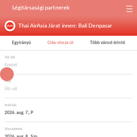
Légitársasági partnerek
Thai AirAsia Járat innen: Bali Denpasar
Egyirányú
Oda-vissza út
Több várost érintő
Tól től
Eredet
Hoz
Úti cél
Indulás
2026. aug. 7., P
Visszatérés
2026. aug. 8., Szo