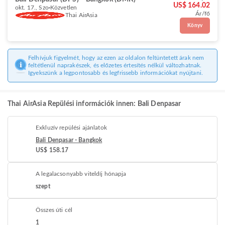
US$ 164.02
okt. 17., Szo
Közvetlen
Ár/fő
Thai AirAsia
Könyv
Felhívjuk figyelmét, hogy az ezen az oldalon feltüntetett árak nem
feltétlenül naprakészek, és előzetes értesítés nélkül változhatnak.
Igyekszünk a legpontosabb és legfrissebb információkat nyújtani.
Thai AirAsia Repülési információk innen: Bali Denpasar
Exkluzív repülési ajánlatok
Bali Denpasar - Bangkok
US$ 158.17
A legalacsonyabb viteldíj hónapja
szept
Összes úti cél
1