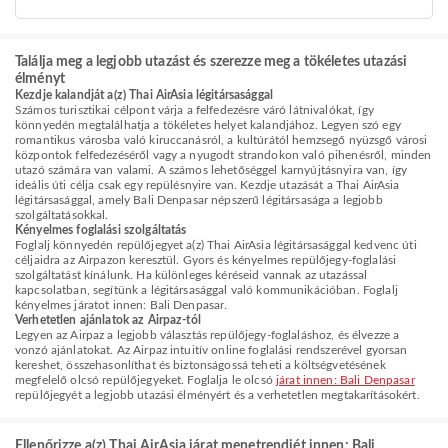
Találja meg a legjobb utazást és szerezze meg a tökéletes utazási
élményt
Kezdje kalandját a(z) Thai AirAsia légitársasággal
Számos turisztikai célpont várja a felfedezésre váró látnivalókat, így
könnyedén megtalálhatja a tökéletes helyet kalandjához. Legyen szó egy
romantikus városba való kiruccanásról, a kultúrától hemzsegő nyüzsgő városi
központok felfedezéséről vagy a nyugodt strandokon való pihenésről, minden
utazó számára van valami. A számos lehetőséggel karnyújtásnyira van, így
ideális úti célja csak egy repülésnyire van. Kezdje utazását a Thai AirAsia
légitársasággal, amely Bali Denpasar népszerű légitársasága a legjobb
szolgáltatásokkal.
Kényelmes foglalási szolgáltatás
Foglalj könnyedén repülőjegyet a(z) Thai AirAsia légitársasággal kedvenc úti
céljaidra az Airpazon keresztül. Gyors és kényelmes repülőjegy-foglalási
szolgáltatást kínálunk. Ha különleges kéréseid vannak az utazással
kapcsolatban, segítünk a légitársasággal való kommunikációban. Foglalj
kényelmes járatot innen: Bali Denpasar.
Verhetetlen ajánlatok az Airpaz-tól
Legyen az Airpaz a legjobb választás repülőjegy-foglaláshoz, és élvezze a
vonzó ajánlatokat. Az Airpaz intuitív online foglalási rendszerével gyorsan
kereshet, összehasonlíthat és biztonságossá teheti a költségvetésének
megfelelő olcsó repülőjegyeket. Foglalja le olcsó
járat innen: Bali Denpasar
repülőjegyét a legjobb utazási élményért és a verhetetlen megtakarításokért.
Ellenőrizze a(z) Thai AirAsia járat menetrendjét innen: Bali