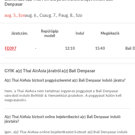
Denpasar
aug. 5., Sze
aug. 6., Cs
aug. 7., P
aug. 8., Szo
Repülőgép
Járatszám.
Indul
Megérkezik
modell
FD397
-
12:10
15:40
Bali 
GYIK a(z) Thai AirAsia járatról a(z) Bali Denpasar
A(z) Thai AirAsia biztosít poggyászkeretet a(z) Bali Denpasar induló járatra?
Nem, a Thai AirAsia nem tartalmaz ingyenes poggyászt a Bali Denpasar
városból induló Belföldi & Nemzetközi járatokon. A poggyászt külön kell
megvásárolni.
A(z) Thai AirAsia biztosít online bejelentkezést a(z) Bali Denpasar induló
járataira?
Igen, a(z) Thai AirAsia online bejelentkezést biztosít a(z) Bali Denpasar induló