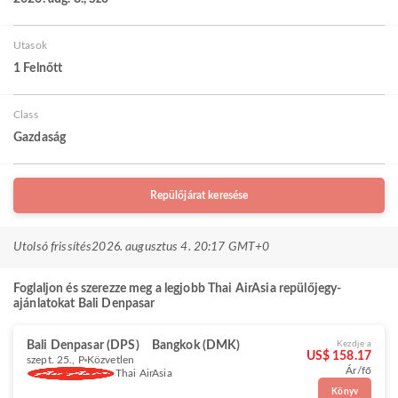
Utasok
1 Felnőtt
Class
Gazdaság
Repülőjárat keresése
Utolsó frissítés
2026. augusztus 4. 20:17 GMT+0
Foglaljon és szerezze meg a legjobb Thai AirAsia repülőjegy-
ajánlatokat Bali Denpasar
Bali Denpasar (DPS)
Bangkok (DMK)
Kezdje a
US$ 158.17
szept. 25., P
Közvetlen
Ár/fő
Thai AirAsia
Könyv