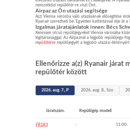
élvezetes utazást barátaival és családjával. A nyaral
nemzetközi repülőtér-re viszi Önt.
Airpaz az Ön utazási segítsége
A(z) Vienna városba való utazásának elősegítése érde
Ryanair szerezheti be. Egyetlen kattintással élje át a
Izgalmas járatajánlatok innen: Bécs Sc
Keressen olcsó repülőjegyeket Vienna városába kizáró
légitársasággal. Az Airpaznál a legjobb repülőjegy-fog
repülőtérre
repülőjegyét a legjobb utazási élményért
Ellenőrizze a(z) Ryanair jára
repülőtér között
2026. aug. 7., P
2026. aug. 8., Szo
20
Járatszám.
Repülőgép modell
FR183
-
11:00