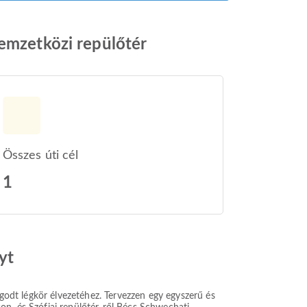
nemzetközi repülőtér
Összes úti cél
1
yt
ugodt légkör élvezetéhez. Tervezzen egy egyszerű és