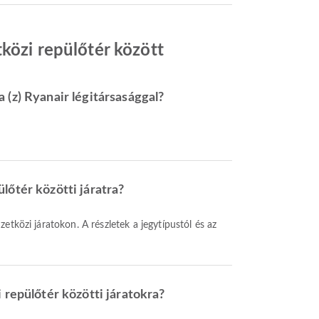
tközi repülőtér között
 (z) Ryanair légitársasággal?
lőtér közötti járatra?
 repülőtér közötti járatokra?