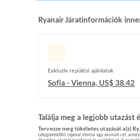
Ryanair Járatinformációk inne
Exkluzív repülési ajánlatok
Sofia - Vienna, US$ 38.42
Találja meg a legjobb utazást
Tervezze meg tökéletes utazását a(z) Ry
Lélegzetelállító tájaival Vienna egy álomúti cél, am