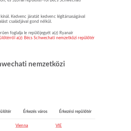
tson, és Szófiai repülőtér-ről Bécs Schwechati
 kínál. Kedvenc járatát kedvenc légitársaságával
alást családjával gond nélkül.
űen foglalja le repülőjegyét a(z) Ryanair
epülőtérről a(z) Bécs Schwechati nemzetközi repülőtér
Schwechati nemzetközi
pülőtér
Érkezés város
Érkezési repülőtér
Vienna
VIE