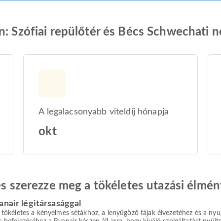
n: Szófiai repülőtér és Bécs Schwechati 
A legalacsonyabb viteldíj hónapja
okt
 és szerezze meg a tökéletes utazási élmén
anair légitársasággal
ely tökéletes a kényelmes sétákhoz, a lenyűgöző tájak élvezetéhez és a ny