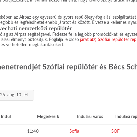
ás befejezéséhez a Ryanair készen áll arra, hogy kiváló szolgáltatást nyúj
kében az Airpaz egy egyszerű és gyors repülőjegy-foglalási szolgáltatást
 legjobb és legfeledhetetlenebb járatot és között. Élvezze a kellemes nyar
hwechati nemzetközi repülőtér
lag az Airpaz segítségével. Fedezze fel a legjobb promóciókat, és egyszer
lalási élményt biztosítjuk. Foglalja le olcsó
járat a(z) Szófiai repülőtér r
 és verhetetlen megtakarításokért.
t menetrendjét Szófiai repülőtér és Bécs 
26. aug. 10., H
Indul
Megérkezik
Indulási város
Indulási re
11:40
Sofia
SOF