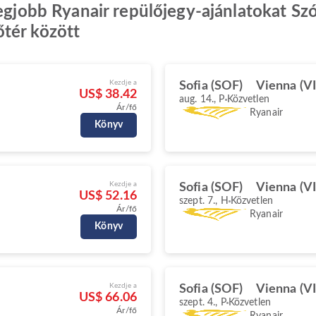
egjobb Ryanair repülőjegy-ajánlatokat Szó
tér között
Kezdje a
Sofia (SOF)
Vienna (VI
US$ 38.42
aug. 14., P
Közvetlen
Ár/fő
Ryanair
Könyv
Kezdje a
Sofia (SOF)
Vienna (VI
US$ 52.16
szept. 7., H
Közvetlen
Ár/fő
Ryanair
Könyv
Kezdje a
Sofia (SOF)
Vienna (VI
US$ 66.06
szept. 4., P
Közvetlen
Ár/fő
Ryanair