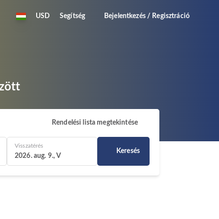
USD
Segítség
Bejelentkezés / Regisztráció
zött
Rendelési lista megtekintése
Visszatérés
Keresés
2026. aug. 9., V