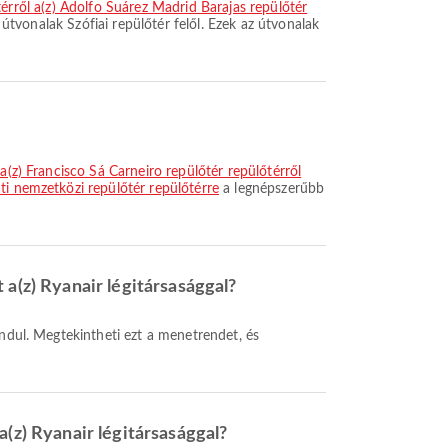
őtérről a(z) Adolfo Suárez Madrid Barajas repülőtér
útvonalak Szófiai repülőtér felől. Ezek az útvonalak
 a(z) Francisco Sá Carneiro repülőtér repülőtérről
ti nemzetközi repülőtér repülőtérre
a legnépszerűbb
 a(z) Ryanair légitársasággal?
a(z) Ryanair légitársasággal?