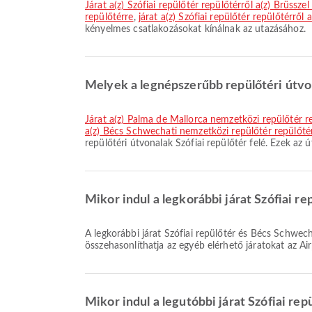
járat a(z) Szófiai repülőtér repülőtérről a(z) Brüssz
repülőtérre
,
járat a(z) Szófiai repülőtér repülőtérről
kényelmes csatlakozásokat kínálnak az utazásához.
Melyek a legnépszerűbb repülőtéri útvon
járat a(z) Palma de Mallorca nemzetközi repülőtér 
a(z) Bécs Schwechati nemzetközi repülőtér repülőté
repülőtéri útvonalak Szófiai repülőtér felé. Ezek az
Mikor indul a legkorábbi járat Szófiai r
A legkorábbi járat Szófiai repülőtér és Bécs Schwechati nemzetközi repülőtér között a Ryanair légitársasággal 06:20 órakor indul. Megtekintheti ezt a menetrendet, és
összehasonlíthatja az egyéb elérhető járatokat az Ai
Mikor indul a legutóbbi járat Szófiai re