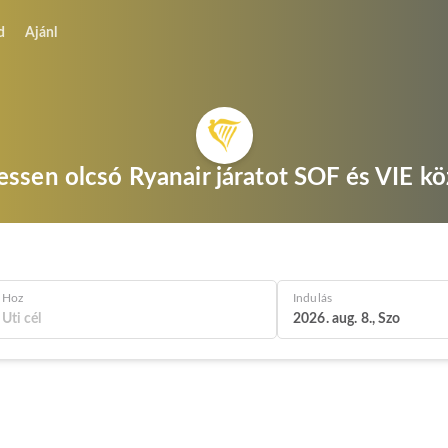
d
Ajánl
essen olcsó Ryanair járatot SOF és VIE kö
Hoz
Indulás
2026. aug. 8., Szo