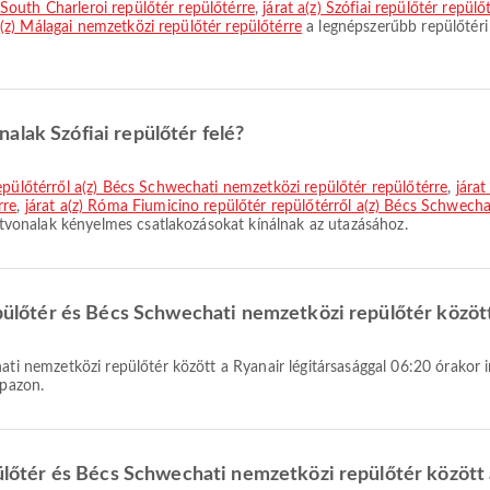
el South Charleroi repülőtér repülőtérre
,
járat a(z) Szófiai repülőtér repül
 a(z) Málagai nemzetközi repülőtér repülőtérre
a legnépszerűbb repülőtéri 
alak Szófiai repülőtér felé?
repülőtérről a(z) Bécs Schwechati nemzetközi repülőtér repülőtérre
,
járat
rre
,
járat a(z) Róma Fiumicino repülőtér repülőtérről a(z) Bécs Schwecha
 útvonalak kényelmes csatlakozásokat kínálnak az utazásához.
epülőtér és Bécs Schwechati nemzetközi repülőtér között
rpazon.
pülőtér és Bécs Schwechati nemzetközi repülőtér között 