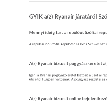
GYIK a(z) Ryanair járatáról S
Mennyi ideig tart a repülőút Szófiai rep
A repülési idő Szófiai repülőtér és Bécs Schwechati
A(z) Ryanair biztosít poggyászkeretet a(
Igen, a Ryanair poggyászkeretet biztosít a Szófiai repülőtér és Bécs Schwechati nemzetközi repülőtér közötti Belföldi & Nemzetközi járatokon. A részletek a jegytípustól és az
úticéltól függően változnak. A poggyász részletei az
A(z) Ryanair biztosít online bejelentkez