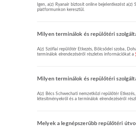
Igen, a(z) Ryanair biztosít online bejelentkezést a(z) Szófiai repülőtér és Bécs Schwechati nemzetközi repülőtér közötti járatra, így kényelmesen bejelentkezhetsz a járatodra
platformunkon keresztül.
Milyen terminálok és repülőtéri szolgált
A(z) Szófiai repülőtér Étkezés, Bölcsődei szoba, Dohányzó terület és számos egyéb kényelmi szolgáltatást kínál az utazási élmény javítása érdekében. A létesítményekről és a
terminálok elrendezéséről részletes információkat a
Milyen terminálok és repülőtéri szolgál
A(z) Bécs Schwechati nemzetközi repülőtér Étkezés, Valutaváltási szolgáltatás, Kerekesszék és számos egyéb kényelmi szolgáltatást kínál az utazási élmény javítása érdekében. A
létesítményekről és a terminálok elrendezéséről rés
Melyek a legnépszerűbb repülőtéri útvon