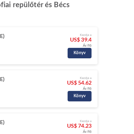
fiai repülőtér és Bécs
Kezdje a
E)
US$ 39.4
Ár/fő
Könyv
Kezdje a
E)
US$ 54.62
Ár/fő
Könyv
Kezdje a
E)
US$ 74.23
Ár/fő