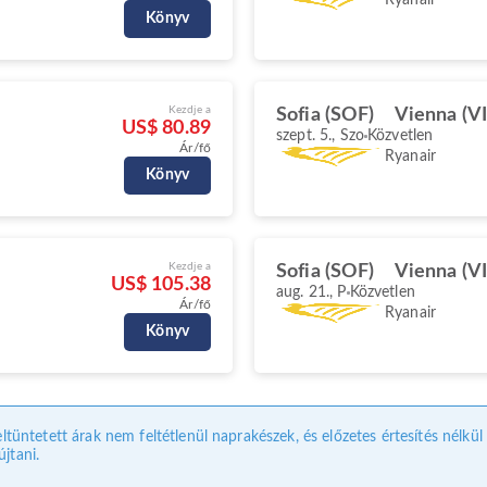
Könyv
Kezdje a
Sofia (SOF)
Vienna (VI
US$ 80.89
szept. 5., Szo
Közvetlen
Ár/fő
Ryanair
Könyv
Kezdje a
Sofia (SOF)
Vienna (VI
US$ 105.38
aug. 21., P
Közvetlen
Ár/fő
Ryanair
Könyv
eltüntetett árak nem feltétlenül naprakészek, és előzetes értesítés nélkü
jtani.