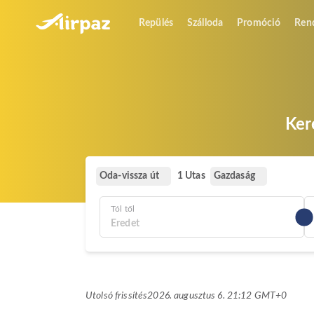
Repülés
Szálloda
Promóció
Ren
Ker
Oda-vissza út
Gazdaság
1 Utas
Tól től
Utolsó frissítés
2026. augusztus 6. 21:12 GMT+0