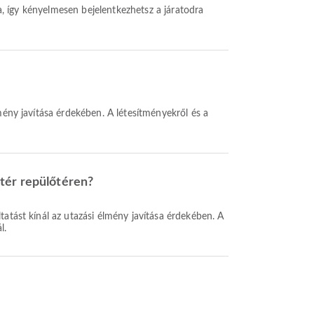
őtér repülőtéren?
l.