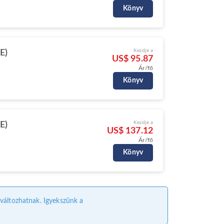
Könyv
Kezdje a
E)
US$ 95.87
Ár/fő
Könyv
Kezdje a
E)
US$ 137.12
Ár/fő
Könyv
l változhatnak. Igyekszünk a