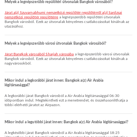
Melyek a legnépszerűbb repülőtéri útvonalak Bangkok városából?
járat a(z) Szuvarnabhumi nemzetközi repülőtér repülőtérről a(z) Sardzsai
nemzetközi repülőtér repülőtérre
a legnépszerűbb repülőtéri útvonalak
Bangkok városból. Ezek az útvonalak kényelmes csatlakozásokat kínálnak az
utazásához.
Melyek a legnépszerűbb városi útvonalak Bangkok városából?
járat Bangkok városából Sharjah városába
a legnépszerűbb városi útvonalak
Bangkok városból. Ezek az útvonalak kényelmes csatlakozásokat kínálnak a
nagyvárosokból.
Mikor indul a legkorábbi járat innen: Bangkok a(z) Air Arabia
légitársasággal?
A legkorábbi járat Bangkok városból a Air Arabia légitársasággal 06:30
időpontban indul. Megtekintheti ezt a menetrendet, és összehasonlíthatja a
többi elérhető járatot az Airpazon.
Mikor indul a legutóbbi járat innen: Bangkok a(z) Air Arabia légitársasággal?
A legkésőbbi járat Bangkok városból a Air Arabia légitársasággal 18:25