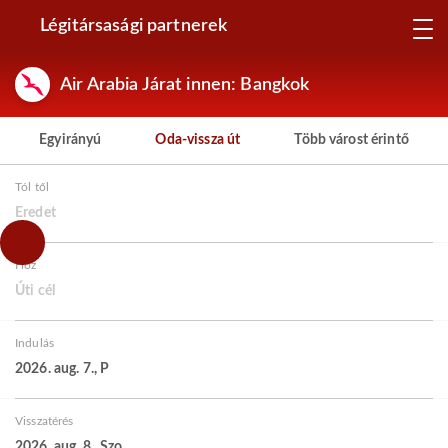
Légitársasági partnerek
Air Arabia Járat innen: Bangkok
Egyirányú
Oda-vissza út
Több várost érintő
Tól től
Eredet
Hoz
Úti cél
Indulás
2026. aug. 7., P
Visszatérés
2026. aug. 8., Szo