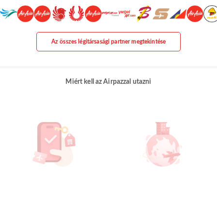
Az összes légitársasági partner megtekintése
Miért kell az Airpazzal utazni