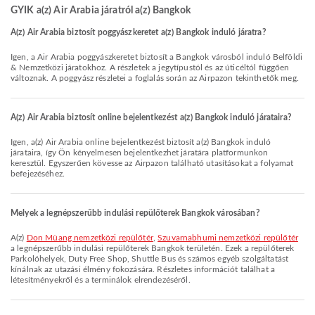
GYIK a(z) Air Arabia járatról a(z) Bangkok
A(z) Air Arabia biztosít poggyászkeretet a(z) Bangkok induló járatra?
Igen, a Air Arabia poggyászkeretet biztosít a Bangkok városból induló Belföldi
& Nemzetközi járatokhoz. A részletek a jegytípustól és az úticéltól függően
változnak. A poggyász részletei a foglalás során az Airpazon tekinthetők meg.
A(z) Air Arabia biztosít online bejelentkezést a(z) Bangkok induló járataira?
Igen, a(z) Air Arabia online bejelentkezést biztosít a(z) Bangkok induló
járataira, így Ön kényelmesen bejelentkezhet járatára platformunkon
keresztül. Egyszerűen kövesse az Airpazon található utasításokat a folyamat
befejezéséhez.
Melyek a legnépszerűbb indulási repülőterek Bangkok városában?
A(z)
Don Müang nemzetközi repülőtér
,
Szuvarnabhumi nemzetközi repülőtér
a legnépszerűbb indulási repülőterek Bangkok területén. Ezek a repülőterek
Parkolóhelyek, Duty Free Shop, Shuttle Bus és számos egyéb szolgáltatást
kínálnak az utazási élmény fokozására. Részletes információt találhat a
létesítményekről és a terminálok elrendezéséről.