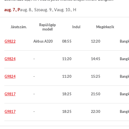
aug. 7., P
aug. 8., Szo
aug. 9., V
aug. 10., H
Repülőgép
Járatszám.
Indul
Megérkezik
modell
G9822
Airbus A320
08:55
12:20
Bang
G9824
-
11:20
14:45
Bang
G9824
-
11:20
15:25
Bang
G9817
-
18:25
21:50
Bang
G9817
-
18:25
22:30
Bang