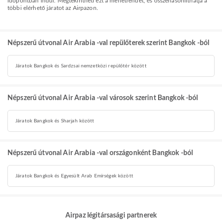
időpontban indul. Megtekintheti ezt a menetrendet, és összehasonlíthatja a
többi elérhető járatot az Airpazon.
Népszerű útvonal Air Arabia -val repülőterek szerint Bangkok -ból
Járatok Bangkok és Sardzsai nemzetközi repülőtér között
Népszerű útvonal Air Arabia -val városok szerint Bangkok -ból
Járatok Bangkok és Sharjah között
Népszerű útvonal Air Arabia -val országonként Bangkok -ból
Járatok Bangkok és Egyesült Arab Emírségek között
Airpaz légitársasági partnerek