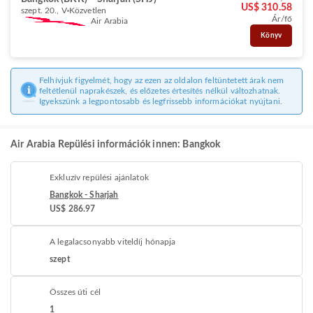
US$ 310.58
szept. 20., V
Közvetlen
Ár/fő
Air Arabia
Könyv
Felhívjuk figyelmét, hogy az ezen az oldalon feltüntetett árak nem
feltétlenül naprakészek, és előzetes értesítés nélkül változhatnak.
Igyekszünk a legpontosabb és legfrissebb információkat nyújtani.
Air Arabia Repülési információk innen: Bangkok
Exkluzív repülési ajánlatok
Bangkok - Sharjah
US$ 286.97
A legalacsonyabb viteldíj hónapja
szept
Összes úti cél
1