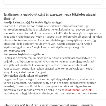
Találja meg a legjobb utazást és szerezze meg a tökéletes utazási
élményt
Kezdje kalandját a(z) Air Arabia légitársasággal
Számos turisztikai célpont várja a felfedezésre váró látnivalókat, így
könnyedén megtalálhatja a tökéletes helyet kalandjához. Legyen szó egy
romantikus városba való kiruccanásról, a kultúrától hemzsegő nyüzsgő városi
központok felfedezéséről vagy a nyugodt strandokon való pihenésről, minden
utazó számára van valami. A számos lehetőséggel karnyújtásnyira van, így
ideális úti célja csak egy repülésnyire van. Kezdje utazását a Air Arabia
légitársasággal, amely Bangkok népszerű légitársasága a legjobb
szolgáltatásokkal.
Kényelmes foglalási szolgáltatás
Foglalj könnyedén repülőjegyet a(z) Air Arabia légitársasággal kedvenc úti
céljaidra az Airpazon keresztül. Gyors és kényelmes repülőjegy-foglalási
szolgáltatást kínálunk. Ha különleges kéréseid vannak az utazással
kapcsolatban, segítünk a légitársasággal való kommunikációban. Foglalj
kényelmes járatot innen: Bangkok.
Verhetetlen ajánlatok az Airpaz-tól
Legyen az Airpaz a legjobb választás repülőjegy-foglaláshoz, és élvezze a
vonzó ajánlatokat. Az Airpaz intuitív online foglalási rendszerével gyorsan
kereshet, összehasonlíthat és biztonságossá teheti a költségvetésének
megfelelő olcsó repülőjegyeket. Foglalja le olcsó
járat innen: Bangkok
repülőjegyét a legjobb utazási élményért és a verhetetlen megtakarításokért.
Ellenőrizze a(z) Air Arabia járat menetrendjét innen: Bangkok