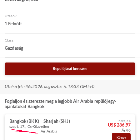
Utasok
1 Felnőtt
Class
Gazdaság
Repülőjárat keresése
Utolsó frissítés
2026. augusztus 6. 18:33 GMT+0
Foglaljon és szerezze meg a legjobb Air Arabia repülőjegy-
ajánlatokat Bangkok
Bangkok (BKK)
Sharjah (SHJ)
Kezdje a
US$ 286.97
szept. 17., Cs
Közvetlen
Ár/fő
Air Arabia
Könyv