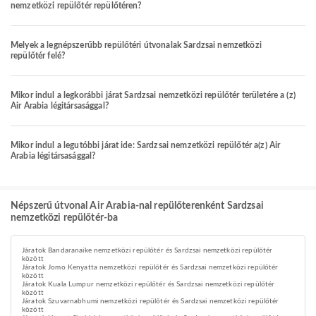
nemzetközi repülőtér repülőtéren?
Melyek a legnépszerűbb repülőtéri útvonalak Sardzsai nemzetközi
repülőtér felé?
Mikor indul a legkorábbi járat Sardzsai nemzetközi repülőtér területére a (z)
Air Arabia légitársasággal?
Mikor indul a legutóbbi járat ide: Sardzsai nemzetközi repülőtér a(z) Air
Arabia légitársasággal?
Népszerű útvonal Air Arabia-nal repülőterenként Sardzsai
nemzetközi repülőtér-ba
Járatok Bandaranaike nemzetközi repülőtér és Sardzsai nemzetközi repülőtér
között
Járatok Jomo Kenyatta nemzetközi repülőtér és Sardzsai nemzetközi repülőtér
között
Járatok Kuala Lumpur nemzetközi repülőtér és Sardzsai nemzetközi repülőtér
között
Járatok Szuvarnabhumi nemzetközi repülőtér és Sardzsai nemzetközi repülőtér
között