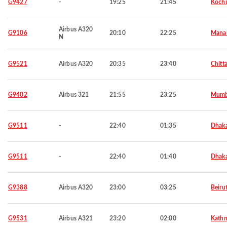
G9427
-
19:25
21:45
Kochi
Airbus A320
G9106
20:10
22:25
Mana
N
G9521
Airbus A320
20:35
23:40
Chitt
G9402
Airbus 321
21:55
23:25
Mumb
G9511
-
22:40
01:35
Dhak
G9511
-
22:40
01:40
Dhak
G9388
Airbus A320
23:00
03:25
Beiru
G9531
Airbus A321
23:20
02:00
Kath