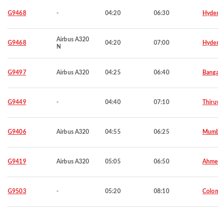
G9468
-
04:20
06:30
Hyde
Airbus A320
G9468
04:20
07:00
Hyde
N
G9497
Airbus A320
04:25
06:40
Banga
G9449
-
04:40
07:10
Thiru
G9406
Airbus A320
04:55
06:25
Mumb
G9419
Airbus A320
05:05
06:50
Ahme
G9503
-
05:20
08:10
Colo