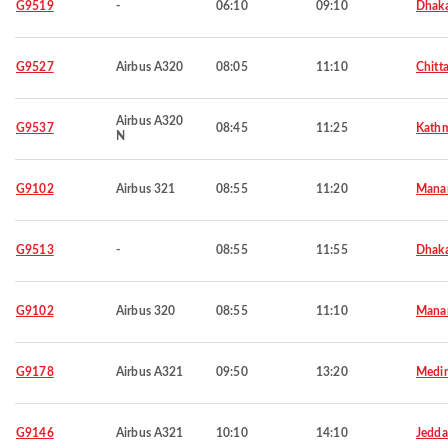
G9519
-
06:10
09:10
Dhak
G9527
Airbus A320
08:05
11:10
Chitt
Airbus A320
G9537
08:45
11:25
Kath
N
G9102
Airbus 321
08:55
11:20
Mana
G9513
-
08:55
11:55
Dhak
G9102
Airbus 320
08:55
11:10
Mana
G9178
Airbus A321
09:50
13:20
Medi
G9146
Airbus A321
10:10
14:10
Jedd