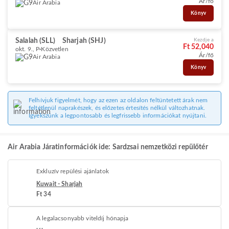
Ár/fő
Air Arabia
Könyv
Salalah (SLL)
Sharjah (SHJ)
Kezdje a
Ft 52,040
okt. 9., P
Közvetlen
Ár/fő
Air Arabia
Könyv
Felhívjuk figyelmét, hogy az ezen az oldalon feltüntetett árak nem
feltétlenül naprakészek, és előzetes értesítés nélkül változhatnak.
Igyekszünk a legpontosabb és legfrissebb információkat nyújtani.
Air Arabia Járatinformációk ide: Sardzsai nemzetközi repülőtér
Exkluzív repülési ajánlatok
Kuwait - Sharjah
Ft 34
A legalacsonyabb viteldíj hónapja