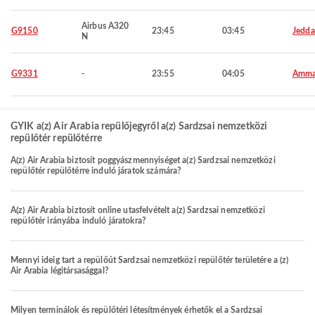
Airbus A320
G9150
23:45
03:45
Jedd
N
G9331
-
23:55
04:05
Amm
GYIK a(z) Air Arabia repülőjegyről a(z) Sardzsai nemzetközi
repülőtér repülőtérre
A(z) Air Arabia biztosít poggyászmennyiséget a(z) Sardzsai nemzetközi
repülőtér repülőtérre induló járatok számára?
A(z) Air Arabia biztosít online utasfelvételt a(z) Sardzsai nemzetközi
repülőtér irányába induló járatokra?
Mennyi ideig tart a repülőút Sardzsai nemzetközi repülőtér területére a (z)
Air Arabia légitársasággal?
Milyen terminálok és repülőtéri létesítmények érhetők el a Sardzsai