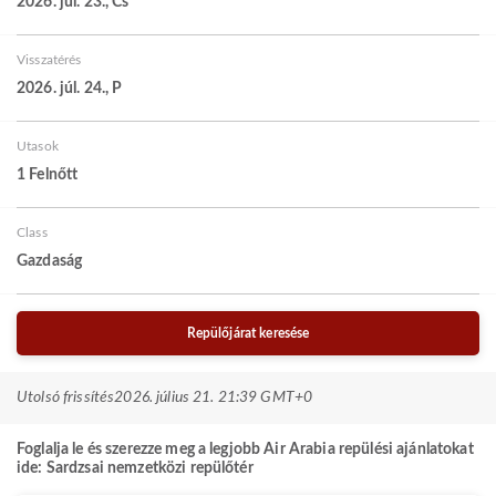
2026. júl. 23., Cs
Visszatérés
2026. júl. 24., P
Utasok
1 Felnőtt
Class
Gazdaság
Repülőjárat keresése
Utolsó frissítés
2026. július 21. 21:39 GMT+0
Foglalja le és szerezze meg a legjobb Air Arabia repülési ajánlatokat
ide: Sardzsai nemzetközi repülőtér