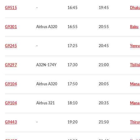
G9515
-
16:45
19:45
Dhak
G9301
Airbus A320
16:55
20:55
Baku
G9245
-
17:25
20:45
Yerev
G9297
A32N-174Y
17:30
21:00
Tbilisi
G9104
Airbus A320
17:50
20:05
Mana
G9104
Airbus 321
18:10
20:35
Mana
G9443
-
19:20
21:50
Thiru