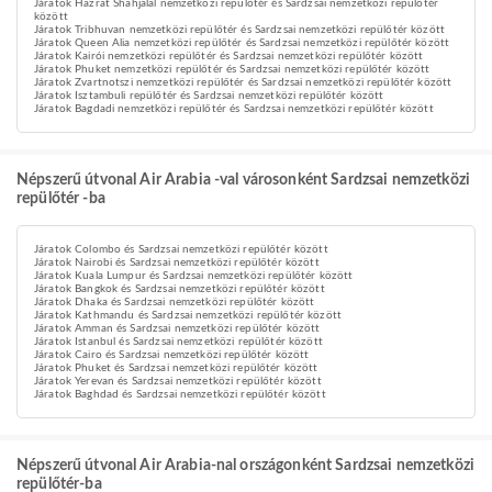
Járatok Hazrat Shahjalal nemzetközi repülőtér és Sardzsai nemzetközi repülőtér
között
Járatok Tribhuvan nemzetközi repülőtér és Sardzsai nemzetközi repülőtér között
Járatok Queen Alia nemzetközi repülőtér és Sardzsai nemzetközi repülőtér között
Járatok Kairói nemzetközi repülőtér és Sardzsai nemzetközi repülőtér között
Járatok Phuket nemzetközi repülőtér és Sardzsai nemzetközi repülőtér között
Járatok Zvartnotszi nemzetközi repülőtér és Sardzsai nemzetközi repülőtér között
Járatok Isztambuli repülőtér és Sardzsai nemzetközi repülőtér között
Járatok Bagdadi nemzetközi repülőtér és Sardzsai nemzetközi repülőtér között
Népszerű útvonal Air Arabia -val városonként Sardzsai nemzetközi
repülőtér -ba
Járatok Colombo és Sardzsai nemzetközi repülőtér között
Járatok Nairobi és Sardzsai nemzetközi repülőtér között
Járatok Kuala Lumpur és Sardzsai nemzetközi repülőtér között
Járatok Bangkok és Sardzsai nemzetközi repülőtér között
Járatok Dhaka és Sardzsai nemzetközi repülőtér között
Járatok Kathmandu és Sardzsai nemzetközi repülőtér között
Járatok Amman és Sardzsai nemzetközi repülőtér között
Járatok Istanbul és Sardzsai nemzetközi repülőtér között
Járatok Cairo és Sardzsai nemzetközi repülőtér között
Járatok Phuket és Sardzsai nemzetközi repülőtér között
Járatok Yerevan és Sardzsai nemzetközi repülőtér között
Járatok Baghdad és Sardzsai nemzetközi repülőtér között
Népszerű útvonal Air Arabia-nal országonként Sardzsai nemzetközi
repülőtér-ba