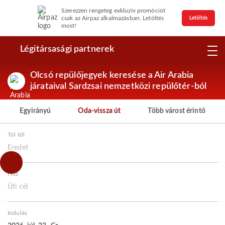
Szerezzen rengeteg exkluzív promóciót
csak az Airpaz alkalmazásban. Letöltés
Letöltés
most!
Légitársasági partnerek
Olcsó repülőjegyek keresése a Air Arabia
járataival Sardzsai nemzetközi repülőtér-ból
Egyirányú
Oda-vissza út
Több várost érintő
Tól től
Eredet
Hoz
Úti cél
Indulás