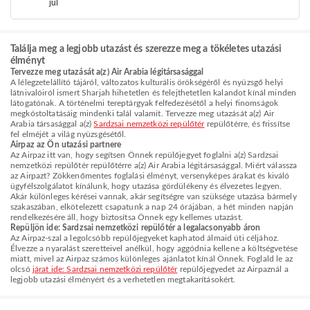
júl
Találja meg a legjobb utazást és szerezze meg a tökéletes utazási
élményt
Tervezze meg utazását a(z) Air Arabia légitársasággal
A lélegzetelállító tájáról, változatos kulturális örökségéről és nyüzsgő helyi
látnivalóiról ismert Sharjah hihetetlen és felejthetetlen kalandot kínál minden
látogatónak. A történelmi tereptárgyak felfedezésétől a helyi finomságok
megkóstoltatásáig mindenki talál valamit. Tervezze meg utazását a(z) Air
Arabia társasággal a(z)
Sardzsai nemzetközi repülőtér
repülőtérre, és frissítse
fel elméjét a világ nyüzsgésétől.
Airpaz az Ön utazási partnere
Az Airpaz itt van, hogy segítsen Önnek repülőjegyet foglalni a(z) Sardzsai
nemzetközi repülőtér repülőtérre a(z) Air Arabia légitársasággal. Miért válassza
az Airpazt? Zökkenőmentes foglalási élményt, versenyképes árakat és kiváló
ügyfélszolgálatot kínálunk, hogy utazása gördülékeny és élvezetes legyen.
Akár különleges kérései vannak, akár segítségre van szüksége utazása bármely
szakaszában, elkötelezett csapatunk a nap 24 órájában, a hét minden napján
rendelkezésére áll, hogy biztosítsa Önnek egy kellemes utazást.
Repüljön ide: Sardzsai nemzetközi repülőtér a legalacsonyabb áron
Az Airpaz-szal a legolcsóbb repülőjegyeket kaphatod álmaid úti céljához.
Élvezze a nyaralást szeretteivel anélkül, hogy aggódnia kellene a költségvetése
miatt, mivel az Airpaz számos különleges ajánlatot kínál Önnek. Foglald le az
olcsó
járat ide: Sardzsai nemzetközi repülőtér
repülőjegyedet az Airpaznál a
legjobb utazási élményért és a verhetetlen megtakarításokért.