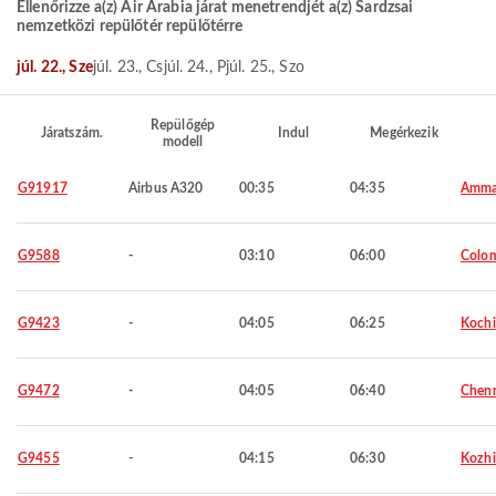
Ellenőrizze a(z) Air Arabia járat menetrendjét a(z) Sardzsai
nemzetközi repülőtér repülőtérre
júl. 22., Sze
júl. 23., Cs
júl. 24., P
júl. 25., Szo
Repülőgép
Járatszám.
Indul
Megérkezik
modell
G91917
Airbus A320
00:35
04:35
Amm
G9588
-
03:10
06:00
Colo
G9423
-
04:05
06:25
Kochi
G9472
-
04:05
06:40
Chen
G9455
-
04:15
06:30
Kozh