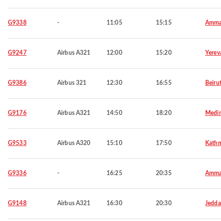
G9338
-
11:05
15:15
Amm
G9247
Airbus A321
12:00
15:20
Yerev
G9386
Airbus 321
12:30
16:55
Beiru
G9176
Airbus A321
14:50
18:20
Medi
G9533
Airbus A320
15:10
17:50
Kath
G9336
-
16:25
20:35
Amm
G9148
Airbus A321
16:30
20:30
Jedd