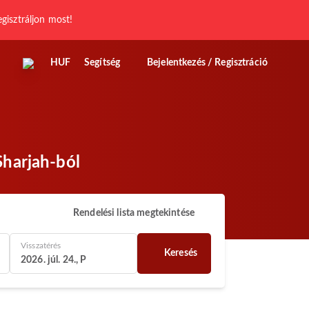
egisztráljon most!
HUF
Segítség
Bejelentkezés / Regisztráció
Sharjah-ból
Rendelési lista megtekintése
Visszatérés
Keresés
2026. júl. 24., P