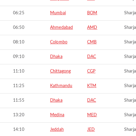
06:25
Mumbai
BOM
Sharj
06:50
Ahmedabad
AMD
Sharj
08:10
Colombo
CMB
Sharj
09:10
Dhaka
DAC
Sharj
11:10
Chittagong
CGP
Sharj
11:25
Kathmandu
KTM
Sharj
11:55
Dhaka
DAC
Sharj
13:20
Medina
MED
Sharj
14:10
Jeddah
JED
Sharj