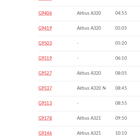
G9406
Airbus A320
04:55
G9419
Airbus A320
05:05
G9503
-
05:20
G9519
-
06:10
G9527
Airbus A320
08:05
G9537
Airbus A320 N
08:45
G9513
-
08:55
G9178
Airbus A321
09:50
G9146
Airbus A321
10:10