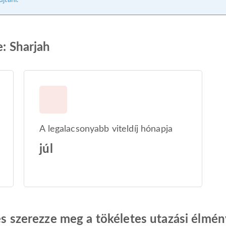
jtani.
e: Sharjah
A legalacsonyabb viteldíj hónapja
júl
 és szerezze meg a tökéletes utazási élmén