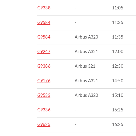
G9338
-
11:05
G9584
-
11:35
G9584
Airbus A320
11:35
G9247
Airbus A321
12:00
G9386
Airbus 321
12:30
G9176
Airbus A321
14:50
G9533
Airbus A320
15:10
G9336
-
16:25
G9625
-
16:25