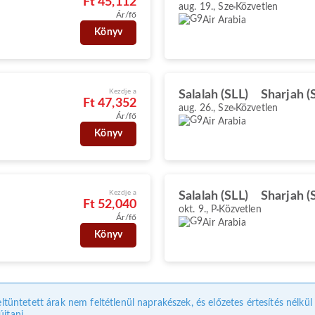
Ft 45,112
aug. 19., Sze
Közvetlen
Ár/fő
Air Arabia
Könyv
Kezdje a
Salalah (SLL)
Sharjah (
Ft 47,352
aug. 26., Sze
Közvetlen
Ár/fő
Air Arabia
Könyv
Kezdje a
Salalah (SLL)
Sharjah (
Ft 52,040
okt. 9., P
Közvetlen
Ár/fő
Air Arabia
Könyv
eltüntetett árak nem feltétlenül naprakészek, és előzetes értesítés nélkü