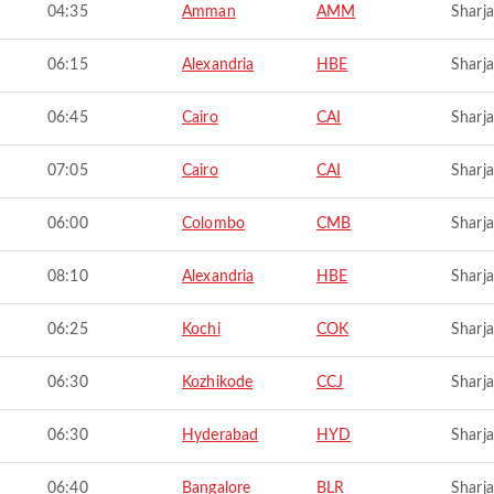
04:35
Amman
AMM
Sharj
06:15
Alexandria
HBE
Sharj
06:45
Cairo
CAI
Sharj
07:05
Cairo
CAI
Sharj
06:00
Colombo
CMB
Sharj
08:10
Alexandria
HBE
Sharj
06:25
Kochi
COK
Sharj
06:30
Kozhikode
CCJ
Sharj
06:30
Hyderabad
HYD
Sharj
06:40
Bangalore
BLR
Sharj