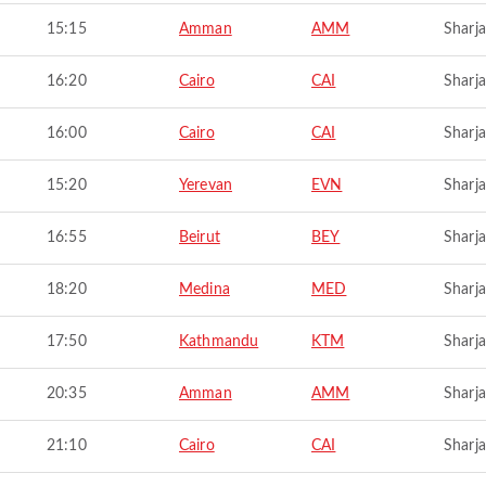
15:15
Amman
AMM
Sharj
16:20
Cairo
CAI
Sharj
16:00
Cairo
CAI
Sharj
15:20
Yerevan
EVN
Sharj
16:55
Beirut
BEY
Sharj
18:20
Medina
MED
Sharj
17:50
Kathmandu
KTM
Sharj
20:35
Amman
AMM
Sharj
21:10
Cairo
CAI
Sharj