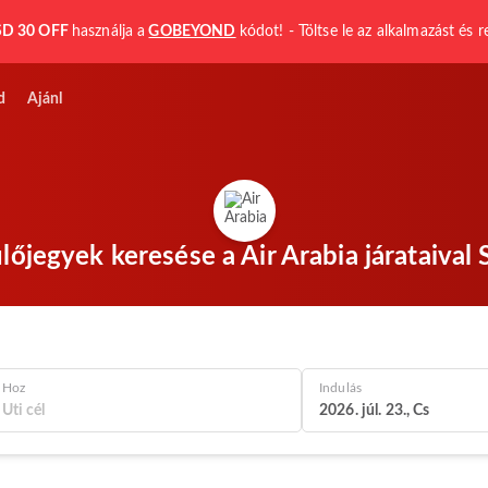
D 30 OFF
használja a
GOBEYOND
kódot! - Töltse le az alkalmazást és r
d
Ajánl
lőjegyek keresése a Air Arabia járataival 
Hoz
Indulás
2026. júl. 23., Cs