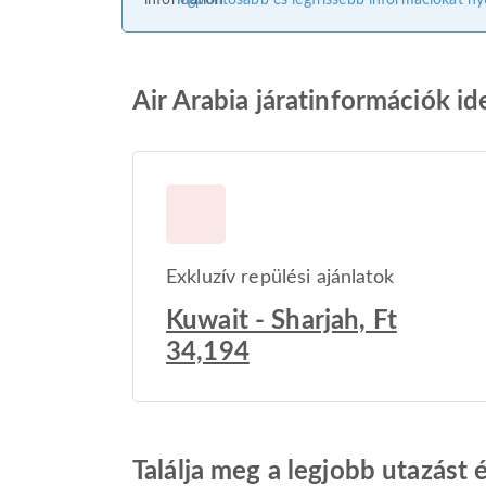
legpontosabb és legfrissebb információkat nyú
Air Arabia járatinformációk id
Exkluzív repülési ajánlatok
Kuwait - Sharjah, Ft
34,194
Találja meg a legjobb utazást