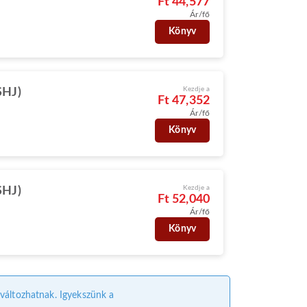
Ft 44,577
Ár/fő
Könyv
Kezdje a
SHJ)
Ft 47,352
Ár/fő
Könyv
Kezdje a
SHJ)
Ft 52,040
Ár/fő
Könyv
l változhatnak. Igyekszünk a