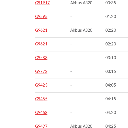
G91917
Airbus A320
00:35
G9595
-
01:20
G9621
Airbus A320
02:20
G9621
-
02:20
G9588
-
03:10
G9772
-
03:15
G9423
-
04:05
G9455
-
04:15
G9468
-
04:20
G9497
Airbus A320
04:25