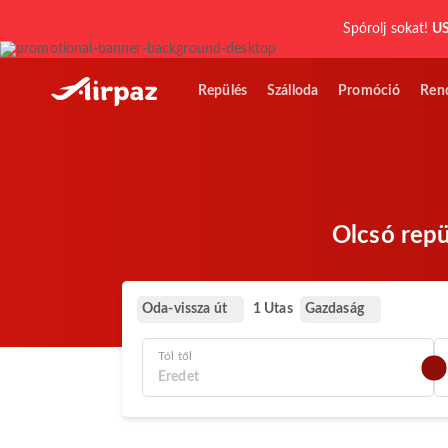
Spórolj sokat!
US
Repülés
Szálloda
Promóció
Ren
Olcsó repü
Oda-vissza út
Gazdaság
1 Utas
Tól től