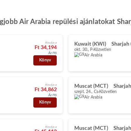
gjobb Air Arabia repülési ajánlatokat Sha
Kezdje a
Kuwait (KWI)
Sharjah 
Ft 34,194
okt. 30., P
Közvetlen
Ár/fő
Air Arabia
Könyv
Kezdje a
Muscat (MCT)
Sharjah
Ft 34,862
szept. 24., Cs
Közvetlen
Ár/fő
Air Arabia
Könyv
Kezdje a
Muscat (MCT)
Sharjah