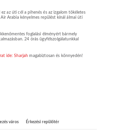
 ez az úti cél a pihenés és az izgalom tökéletes
Air Arabia kényelmes repülést kínál álmai úti
 zökkenőmentes foglalási élményért bármely
lkalmazásban. 24 órás ügyfélszolgálatunkkal
árat ide: Sharjah
magabiztosan és könnyedén!
ezés város
Érkezési repülőtér