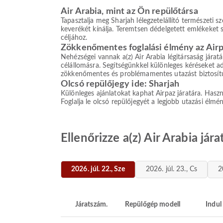
Air Arabia, mint az Ön repülőtársa
Tapasztalja meg Sharjah lélegzetelállító természeti sz
keverékét kínálja. Teremtsen dédelgetett emlékeket s
céljához.
Zökkenőmentes foglalási élmény az Airp
Nehézségei vannak a(z) Air Arabia légitársaság járat
célállomásra. Segítségünkkel különleges kéréseket ad
zökkenőmentes és problémamentes utazást biztosít
Olcsó repülőjegy ide: Sharjah
Különleges ajánlatokat kaphat Airpaz járatára. Haszná
Foglalja le olcsó repülőjegyét a legjobb utazási élmé
Ellenőrizze a(z) Air Arabia jár
2026. júl. 22., Sze
2026. júl. 23., Cs
2
Járatszám.
Repülőgép modell
Indul