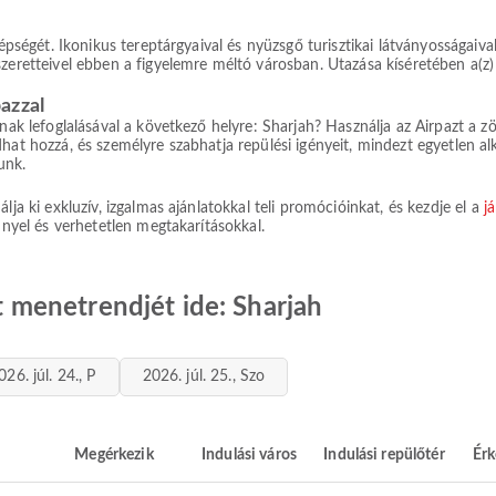
épségét. Ikonikus tereptárgyaival és nyüzsgő turisztikai látványosságaival
zeretteivel ebben a figyelemre méltó városban. Utazása kíséretében a(z) 
azzal
ának lefoglalásával a következő helyre: Sharjah? Használja az Airpazt a
hat hozzá, és személyre szabhatja repülési igényeit, mindezt egyetlen a
unk.
lja ki exkluzív, izgalmas ajánlatokkal teli promócióinkat, és kezdje el a
j
nnyel és verhetetlen megtakarításokkal.
at menetrendjét ide: Sharjah
026. júl. 24., P
2026. júl. 25., Szo
Megérkezik
Indulási város
Indulási repülőtér
Érk