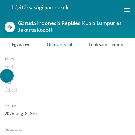
Légitársasági partnerek
Garuda Indonesia Repülés Kuala Lumpur és
Jakarta között
Egyirányú
Oda-vissza út
Több várost érintő
Tól től
Eredet
Hoz
Úti cél
Indulás
2026. aug. 8., Szo
Visszatérés