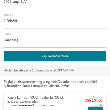
2026. aug. 9., V
Utasok
1 Felnőtt
Class
Gazdaság
Repülőjárat keresése
Utolsó frissítés
2026. augusztus 6. 20:03 GMT+0
Foglaljon és szerezze meg a legjobb Garuda Indonesia repülési
ajánlatokat Kuala Lumpur és Jakarta között
Kuala Lumpur (KUL)
Jakarta (CGK)
Kezdje a
US$ 104.05
aug. 15., Szo
Közvetlen
Ár/fő
Garuda Indonesia