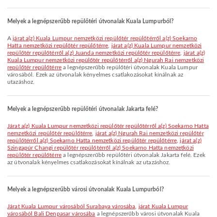
Melyek a legnépszerűbb repülőtéri útvonalak Kuala Lumpurból?
A
járat a(z) Kuala Lumpur nemzetközi repülőtér repülőtérről a(z) Soekarno
Hatta nemzetközi repülőtér repülőtérre
,
járat a(z) Kuala Lumpur nemzetközi
repülőtér repülőtérről a(z) Juanda nemzetközi repülőtér repülőtérre
,
járat a(z)
Kuala Lumpur nemzetközi repülőtér repülőtérről a(z) Ngurah Rai nemzetközi
repülőtér repülőtérre
a legnépszerűbb repülőtéri útvonalak Kuala Lumpur
városából. Ezek az útvonalak kényelmes csatlakozásokat kínálnak az
utazáshoz.
Melyek a legnépszerűbb repülőtéri útvonalak Jakarta felé?
járat a(z) Kuala Lumpur nemzetközi repülőtér repülőtérről a(z) Soekarno Hatta
nemzetközi repülőtér repülőtérre
,
járat a(z) Ngurah Rai nemzetközi repülőtér
repülőtérről a(z) Soekarno Hatta nemzetközi repülőtér repülőtérre
,
járat a(z)
Szingapúr Changi repülőtér repülőtérről a(z) Soekarno Hatta nemzetközi
repülőtér repülőtérre
a legnépszerűbb repülőtéri útvonalak Jakarta felé. Ezek
az útvonalak kényelmes csatlakozásokat kínálnak az utazáshoz.
Melyek a legnépszerűbb városi útvonalak Kuala Lumpurból?
járat Kuala Lumpur városából Surabaya városába
,
járat Kuala Lumpur
városából Bali Denpasar városába
a legnépszerűbb városi útvonalak Kuala