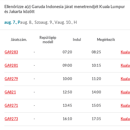
Ellenőrizze a(z) Garuda Indonesia járat menetrendjét Kuala Lumpur
és Jakarta között
aug. 7., P
aug. 8., Szo
aug. 9., V
aug. 10., H
Repülőgép
Járatszám.
Indul
Megérkezik
modell
GA9283
-
07:20
08:25
Kuala
GA9281
-
09:00
10:15
Kuala
GA9279
-
10:00
11:20
Kuala
GA821
-
12:50
14:00
Kuala
GA9271
-
13:45
15:05
Kuala
GA9273
-
16:10
17:35
Kuala