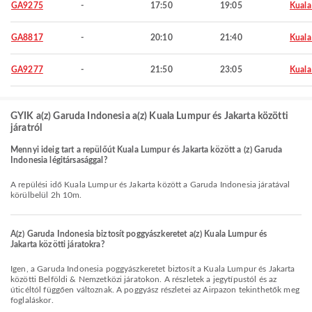
GA9275
-
17:50
19:05
Kuala
GA8817
-
20:10
21:40
Kuala
GA9277
-
21:50
23:05
Kuala
GYIK a(z) Garuda Indonesia a(z) Kuala Lumpur és Jakarta közötti
járatról
Mennyi ideig tart a repülőút Kuala Lumpur és Jakarta között a (z) Garuda
Indonesia légitársasággal?
A repülési idő Kuala Lumpur és Jakarta között a Garuda Indonesia járatával
körülbelül 2h 10m.
A(z) Garuda Indonesia biztosít poggyászkeretet a(z) Kuala Lumpur és
Jakarta közötti járatokra?
Igen, a Garuda Indonesia poggyászkeretet biztosít a Kuala Lumpur és Jakarta
közötti Belföldi & Nemzetközi járatokon. A részletek a jegytípustól és az
úticéltól függően változnak. A poggyász részletei az Airpazon tekinthetők meg
foglaláskor.