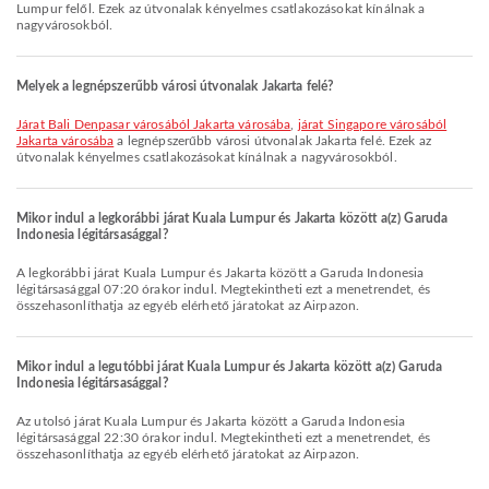
Lumpur felől. Ezek az útvonalak kényelmes csatlakozásokat kínálnak a
nagyvárosokból.
Melyek a legnépszerűbb városi útvonalak Jakarta felé?
járat Bali Denpasar városából Jakarta városába
,
járat Singapore városából
Jakarta városába
a legnépszerűbb városi útvonalak Jakarta felé. Ezek az
útvonalak kényelmes csatlakozásokat kínálnak a nagyvárosokból.
Mikor indul a legkorábbi járat Kuala Lumpur és Jakarta között a(z) Garuda
Indonesia légitársasággal?
A legkorábbi járat Kuala Lumpur és Jakarta között a Garuda Indonesia
légitársasággal 07:20 órakor indul. Megtekintheti ezt a menetrendet, és
összehasonlíthatja az egyéb elérhető járatokat az Airpazon.
Mikor indul a legutóbbi járat Kuala Lumpur és Jakarta között a(z) Garuda
Indonesia légitársasággal?
Az utolsó járat Kuala Lumpur és Jakarta között a Garuda Indonesia
légitársasággal 22:30 órakor indul. Megtekintheti ezt a menetrendet, és
összehasonlíthatja az egyéb elérhető járatokat az Airpazon.