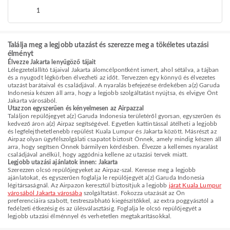
1
Találja meg a legjobb utazást és szerezze meg a tökéletes utazási
élményt
Élvezze Jakarta lenyűgöző tájait
Lélegzetelállító tájaival Jakarta álomcélpontként ismert, ahol sétálva, a tájban
és a nyugodt légkörben élvezheti az időt. Tervezzen egy könnyű és élvezetes
utazást barátaival és családjával. A nyaralás befejezése érdekében a(z) Garuda
Indonesia készen áll arra, hogy a legjobb szolgáltatást nyújtsa, és elvigye Önt
Jakarta városából.
Utazzon egyszerűen és kényelmesen az Airpazzal
Találjon repülőjegyet a(z) Garuda Indonesia területéről gyorsan, egyszerűen és
kedvező áron a(z) Airpaz segítségével. Egyetlen kattintással átélheti a legjobb
és legfelejthetetlenebb repülést Kuala Lumpur és Jakarta között. Másrészt az
Airpaz olyan ügyfélszolgálati csapatot biztosít Önnek, amely mindig készen áll
arra, hogy segítsen Önnek bármilyen kérdésben. Élvezze a kellemes nyaralást
családjával anélkül, hogy aggódnia kellene az utazási tervek miatt.
Legjobb utazási ajánlatok innen: Jakarta
Szerezzen olcsó repülőjegyeket az Airpaz-szal. Keresse meg a legjobb
ajánlatokat, és egyszerűen foglalja le repülőjegyét a(z) Garuda Indonesia
légitársaságnál. Az Airpazon keresztül biztosítjuk a legjobb
járat Kuala Lumpur
városából Jakarta városába
szolgáltatást. Fokozza utazását az Ön
preferenciáira szabott, testreszabható kiegészítőkkel, az extra poggyásztól a
fedélzeti étkezésig és az ülésválasztásig. Foglalja le olcsó repülőjegyét a
legjobb utazási élménnyel és verhetetlen megtakarításokkal.