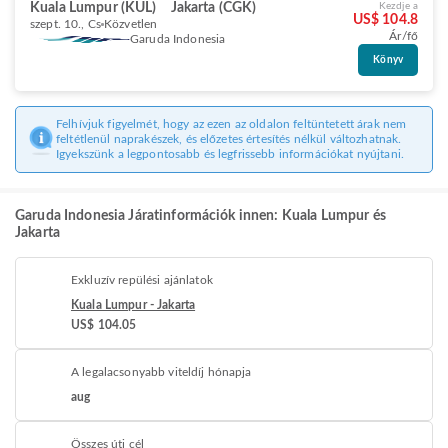
Kuala Lumpur (KUL)
Jakarta (CGK)
Kezdje a
US$ 104.8
szept. 10., Cs
Közvetlen
Ár/fő
Garuda Indonesia
Könyv
Felhívjuk figyelmét, hogy az ezen az oldalon feltüntetett árak nem
feltétlenül naprakészek, és előzetes értesítés nélkül változhatnak.
Igyekszünk a legpontosabb és legfrissebb információkat nyújtani.
Garuda Indonesia Járatinformációk innen: Kuala Lumpur és
Jakarta
Exkluzív repülési ajánlatok
Kuala Lumpur - Jakarta
US$ 104.05
A legalacsonyabb viteldíj hónapja
aug
Összes úti cél