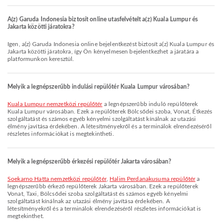
A(z) Garuda Indonesia biztosít online utasfelvételt a(z) Kuala Lumpur és
Jakarta közötti járatokra?
Igen, a(z) Garuda Indonesia online bejelentkezést biztosít a(z) Kuala Lumpur és
Jakarta közötti járatokra, így Ön kényelmesen bejelentkezhet a járatára a
platformunkon keresztül.
Melyik a legnépszerűbb indulási repülőtér Kuala Lumpur városában?
Kuala Lumpur nemzetközi repülőtér
a legnépszerűbb induló repülőterek
Kuala Lumpur városában. Ezek a repülőterek Bölcsődei szoba, Vonat, Étkezés
szolgáltatást és számos egyéb kényelmi szolgáltatást kínálnak az utazási
élmény javítása érdekében. A létesítményekről és a terminálok elrendezéséről
részletes információkat is megtekintheti.
Melyik a legnépszerűbb érkezési repülőtér Jakarta városában?
Soekarno Hatta nemzetközi repülőtér
,
Halim Perdanakusuma repülőtér
a
legnépszerűbb érkező repülőterek Jakarta városában. Ezek a repülőterek
Vonat, Taxi, Bölcsődei szoba szolgáltatást és számos egyéb kényelmi
szolgáltatást kínálnak az utazási élmény javítása érdekében. A
létesítményekről és a terminálok elrendezéséről részletes információkat is
megtekinthet.