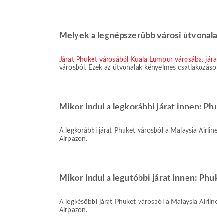
Melyek a legnépszerűbb városi útvonal
járat Phuket városából Kuala Lumpur városába
,
jár
városból. Ezek az útvonalak kényelmes csatlakozáso
Mikor indul a legkorábbi járat innen: Phu
A legkorábbi járat Phuket városból a Malaysia Airlines légitársasággal 10:15 időpontban indul. Megtekintheti ezt a menetrendet, és összehasonlíthatja a többi elérhető járatot az
Airpazon.
Mikor indul a legutóbbi járat innen: Phuk
A legkésőbbi járat Phuket városból a Malaysia Airlines légitársasággal 19:40 időpontban indul. Megtekintheti ezt a menetrendet, és összehasonlíthatja a többi elérhető járatot az
Airpazon.