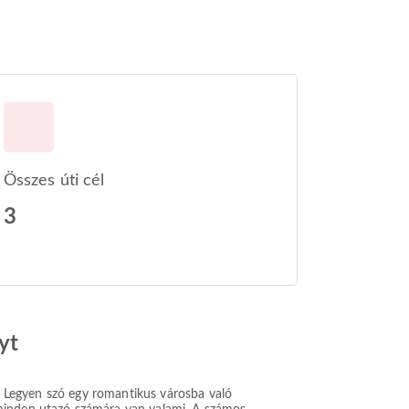
Összes úti cél
3
yt
z. Legyen szó egy romantikus városba való