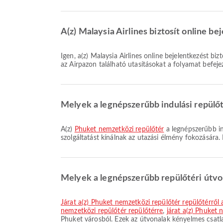
A(z) Malaysia Airlines biztosít online be
Igen, a(z) Malaysia Airlines online bejelentkezést biztosít a(z) Phuket induló járataira, így Ön kényelmesen bejelentkezhet járatára platformunkon keresztül. Egyszerűen kövesse
az Airpazon található utasításokat a folyamat befeje
Melyek a legnépszerűbb indulási repül
A(z)
Phuket nemzetközi repülőtér
a legnépszerűbb in
szolgáltatást kínálnak az utazási élmény fokozására. 
Melyek a legnépszerűbb repülőtéri útvo
járat a(z) Phuket nemzetközi repülőtér repülőtérről
nemzetközi repülőtér repülőtérre
,
járat a(z) Phuket
Phuket városból. Ezek az útvonalak kényelmes csatl