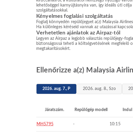
kiruccanásról, a kultúrától hemzsegő nyüzsgő város
lehetőséggel karnyújtásnyira van, így ideális úti cél
szolgáltatásokkal.
Kényelmes foglalási szolgáltatás
Foglalj könnyedén repülőjegyet a(z) Malaysia Airlines
Ha különleges kéréseid vannak az utazással kapcsola
Verhetetlen ajánlatok az Airpaz-tól
Legyen az Airpaz a legjobb választás repülőjegy-fogla
biztonságossá teheti a költségvetésének megfelelő ol
megtakarításokért.
Ellenőrizze a(z) Malaysia Airl
2026. aug. 7., P
2026. aug. 8., Szo
20
Járatszám.
Repülőgép modell
Indul
MH5795
-
10:15