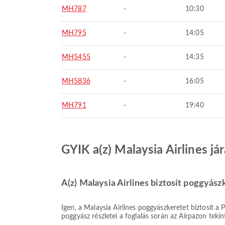
MH787
-
10:30
MH795
-
14:05
MH5455
-
14:35
MH5836
-
16:05
MH791
-
19:40
GYIK a(z) Malaysia Airlines jár
A(z) Malaysia Airlines biztosít poggyász
Igen, a Malaysia Airlines poggyászkeretet biztosít a Phuket városból induló Belföldi & Nemzetközi járatokhoz. A részletek a jegytípustól és az úticéltól függően változnak. A
poggyász részletei a foglalás során az Airpazon teki