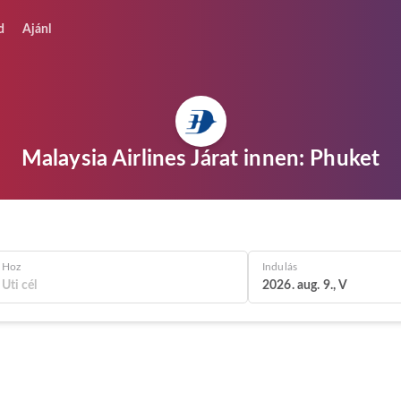
d
Ajánl
Malaysia Airlines Járat innen: Phuket
Hoz
Indulás
2026. aug. 9., V