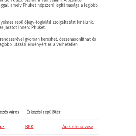
 minden utazó számára van valami. A számos
asággal, amely Phuket népszerű légitársasága a legjobb
yelmes repülőjegy-foglalási szolgáltatást kínálunk.
s járatot innen: Phuket.
i rendszerével gyorsan kereshet, összehasonlíthat és
egjobb utazási élményért és a verhetetlen
ezés város
Érkezési repülőtér
ok
BKK
Árak ellenőrzése