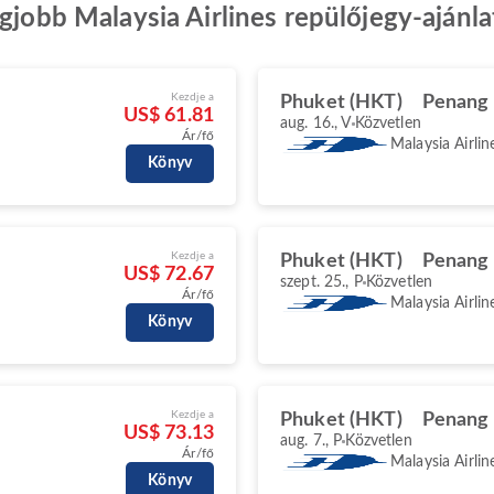
egjobb Malaysia Airlines repülőjegy-ajánl
Kezdje a
Phuket (HKT)
Penang 
US$ 61.81
aug. 16., V
Közvetlen
Ár/fő
Malaysia Airlin
Könyv
Kezdje a
Phuket (HKT)
Penang 
US$ 72.67
szept. 25., P
Közvetlen
Ár/fő
Malaysia Airlin
Könyv
Kezdje a
Phuket (HKT)
Penang 
US$ 73.13
aug. 7., P
Közvetlen
Ár/fő
Malaysia Airlin
Könyv