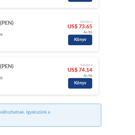
Kezdje a
(PEN)
US$ 73.65
Ár/fő
es
Könyv
Kezdje a
(PEN)
US$ 74.14
Ár/fő
es
Könyv
l változhatnak. Igyekszünk a