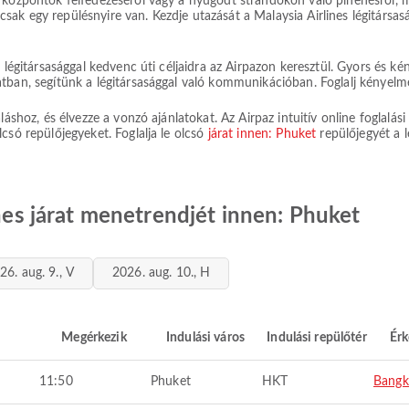
i központok felfedezéséről vagy a nyugodt strandokon való pihenésről,
ja csak egy repülésnyire van. Kezdje utazását a Malaysia Airlines légitárs
 légitársasággal kedvenc úti céljaidra az Airpazon keresztül. Gyors és kén
tban, segítünk a légitársasággal való kommunikációban. Foglalj kényelme
láshoz, és élvezze a vonzó ajánlatokat. Az Airpaz intuitív online foglalás
csó repülőjegyeket. Foglalja le olcsó
járat innen: Phuket
repülőjegyét a l
ines járat menetrendjét innen: Phuket
26. aug. 9., V
2026. aug. 10., H
Megérkezik
Indulási város
Indulási repülőtér
Érk
11:50
Phuket
HKT
Bangk