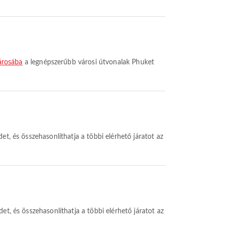
árosába
a legnépszerűbb városi útvonalak Phuket