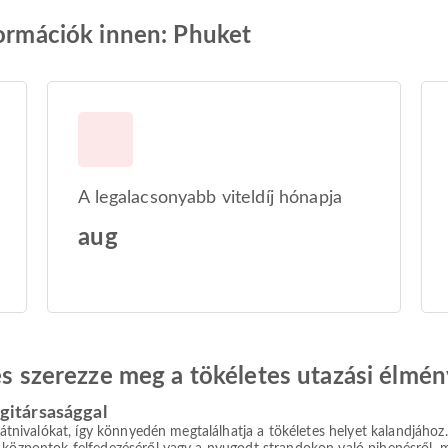
formációk innen: Phuket
A legalacsonyabb viteldíj hónapja
aug
 és szerezze meg a tökéletes utazási élmén
égitársasággal
 látnivalókat, így könnyedén megtalálhatja a tökéletes helyet kalandjáho