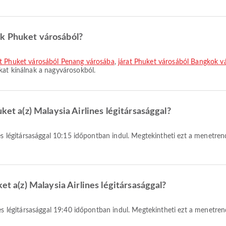
ak Phuket városából?
at Phuket városából Penang városába
,
járat Phuket városából Bangkok v
kat kínálnak a nagyvárosokból.
ket a(z) Malaysia Airlines légitársasággal?
et a(z) Malaysia Airlines légitársasággal?