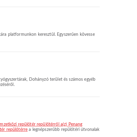
s gyógyszertárak, Dohányzó terület és számos egyéb
zéséről.
emzetközi repülőtér repülőtérről a(z) Penang
tér repülőtérre
a legnépszerűbb repülőtéri útvonalak