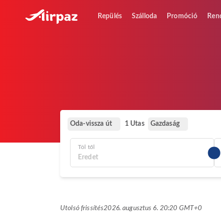
Repülés
Szálloda
Promóció
Ren
Oda-vissza út
Gazdaság
1 Utas
Tól től
Utolsó frissítés
2026. augusztus 6. 20:20 GMT+0