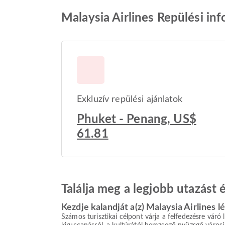
Malaysia Airlines Repülési in
Exkluzív repülési ajánlatok
Phuket - Penang, US$
61.81
Találja meg a legjobb utazást
Kezdje kalandját a(z) Malaysia Airlines l
Számos turisztikai célpont várja a felfedezésre váró