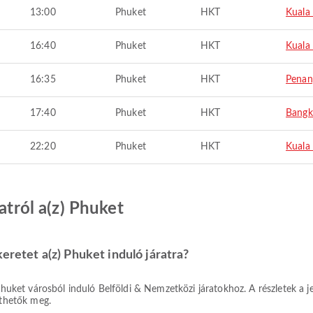
13:00
Phuket
HKT
Kuala
16:40
Phuket
HKT
Kuala
16:35
Phuket
HKT
Penan
17:40
Phuket
HKT
Bangk
22:20
Phuket
HKT
Kuala
atról a(z) Phuket
keretet a(z) Phuket induló járatra?
nthetők meg.