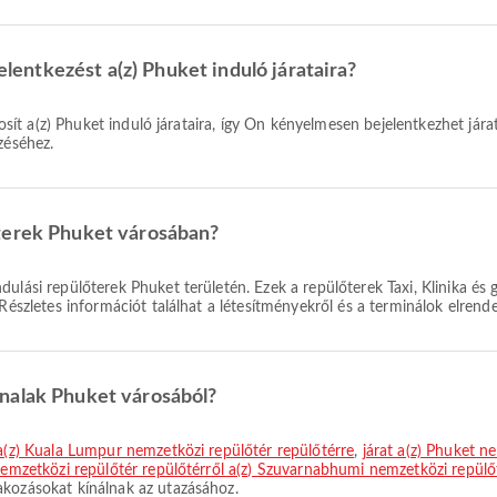
jelentkezést a(z) Phuket induló járataira?
zéséhez.
őterek Phuket városában?
dulási repülőterek Phuket területén. Ezek a repülőterek Taxi, Klinika é
Részletes információt találhat a létesítményekről és a terminálok elrende
nalak Phuket városából?
 a(z) Kuala Lumpur nemzetközi repülőtér repülőtérre
,
járat a(z) Phuket n
 nemzetközi repülőtér repülőtérről a(z) Szuvarnabhumi nemzetközi repülő
akozásokat kínálnak az utazásához.