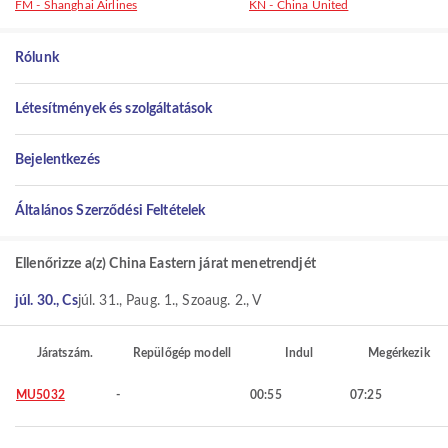
FM - Shanghai Airlines
KN - China United
Rólunk
Létesítmények és szolgáltatások
Bejelentkezés
Általános Szerződési Feltételek
Ellenőrizze a(z) China Eastern járat menetrendjét
júl. 30., Cs
júl. 31., P
aug. 1., Szo
aug. 2., V
Járatszám.
Repülőgép modell
Indul
Megérkezik
MU5032
-
00:55
07:25