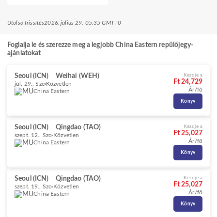
Utolsó frissítés
2026. július 29. 05:35 GMT+0
Foglalja le és szerezze meg a legjobb China Eastern repülőjegy-
ajánlatokat
Seoul (ICN)
Weihai (WEH)
Kezdje a
Ft 24,729
júl. 29., Sze
Közvetlen
Ár/fő
China Eastern
Könyv
Seoul (ICN)
Qingdao (TAO)
Kezdje a
Ft 25,027
szept. 12., Szo
Közvetlen
Ár/fő
China Eastern
Könyv
Seoul (ICN)
Qingdao (TAO)
Kezdje a
Ft 25,027
szept. 19., Szo
Közvetlen
Ár/fő
China Eastern
Könyv