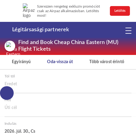
Szerezzen rengeteg exkluzív promóciót
csak az Airpaz alkalmazásban. Letöltés
Letöltés
most!
Légitársasági partnerek
Find and Book Cheap China Eastern (MU)
Flight Tickets
Egyirányú
Oda-vissza út
Több várost érintő
Tól től
Eredet
Hoz
Úti cél
Indulás
2026. júl. 30., Cs