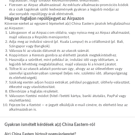
foglalásban, hogy további kedvezményeket élvezhessen.
Fizessen az Airpaz alkalmazással: Az exkluzív alkalmazás-promóciós kódok
és a csak tagoknak szóló kedvezmények gyakran a legjobb módjai az
alacsonyabb repülőjegy-árak elérésének.
Hogyan foglaljon repülőjegyet az Airpazon
Kövesse ezeket az egyszerű lépéseket a(z) China Eastern járatok lefoglalásához
az Airpazon:
Látogasson el az Airpaz.com oldalra, vagy nyissa meg az Airpaz alkalmazást,
majd válassza a Repülés menüpontot.
Adja meg az indulási várost (pl. Kuala Lumpur) és a célállomást (pl. Bali,
Szingapúr vagy Bangkok).
Válassza ki az utazás dátumát és az utasok számát.
Koppintson a Keresés gombra az elérhető járatok megtekintéséhez.
Használja a szűrőket, mint például ár, indulási idő vagy időtartam, a
legjobb lehetőség megtalálásához, majd válassza ki a kívánt járatot.
Töltse ki az utasok adatait pontosan úgy, ahogy az az útlevelében vagy
személyi igazolványában szerepel (teljes név, születési idő, állampolgárság
és elérhetőségek).
Szükség esetén adjon hozzá extrákat, például poggyászt, ülőhely-választást,
étkezést vagy utasbiztosítást.
Ellenőrizze a foglalás részleteit.
Válasszon fizetési módot (hitel-/betéti kártya, banki átutalás, PayPal vagy
részletfizetés).
Fejezze be a fizetést — e-jegyét elküldjük e-mail címére, és elérhető lesz az
alkalmazásban is.
Gyakran ismételt kérdések a(z) China Eastern-ról
A(z) China Eastern biztosít poggyászkeretet?