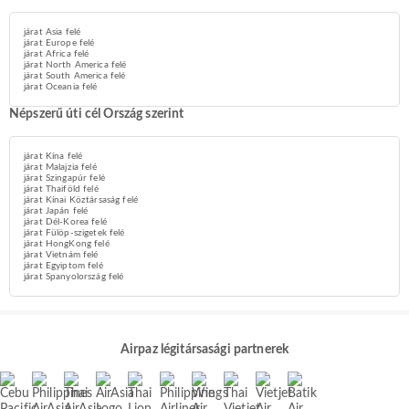
járat Asia felé
járat Europe felé
járat Africa felé
járat North America felé
járat South America felé
járat Oceania felé
Népszerű úti cél Ország szerint
járat Kína felé
járat Malajzia felé
járat Szingapúr felé
járat Thaiföld felé
járat Kínai Köztársaság felé
járat Japán felé
járat Dél-Korea felé
járat Fülöp-szigetek felé
járat HongKong felé
járat Vietnám felé
járat Egyiptom felé
járat Spanyolország felé
Airpaz légitársasági partnerek