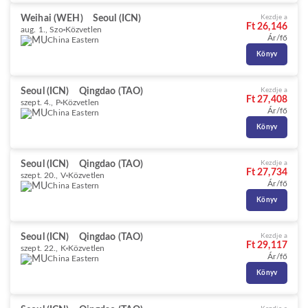
Weihai (WEH)
Seoul (ICN)
Kezdje a
Ft 26,146
aug. 1., Szo
Közvetlen
Ár/fő
China Eastern
Könyv
Seoul (ICN)
Qingdao (TAO)
Kezdje a
Ft 27,408
szept. 4., P
Közvetlen
Ár/fő
China Eastern
Könyv
Seoul (ICN)
Qingdao (TAO)
Kezdje a
Ft 27,734
szept. 20., V
Közvetlen
Ár/fő
China Eastern
Könyv
Seoul (ICN)
Qingdao (TAO)
Kezdje a
Ft 29,117
szept. 22., K
Közvetlen
Ár/fő
China Eastern
Könyv