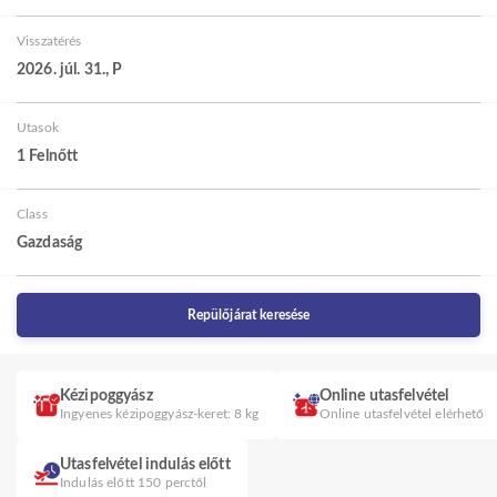
Visszatérés
2026. júl. 31., P
Utasok
1 Felnőtt
Class
Gazdaság
Repülőjárat keresése
Kézipoggyász
Online utasfelvétel
Ingyenes kézipoggyász-keret: 8 kg
Online utasfelvétel elérhető
Utasfelvétel indulás előtt
Indulás előtt 150 perctől