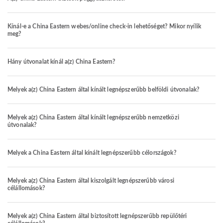
Kínál-e a China Eastern webes/online check-in lehetőséget? Mikor nyílik
meg?
Hány útvonalat kínál a(z) China Eastern?
Melyek a(z) China Eastern által kínált legnépszerűbb belföldi útvonalak?
Melyek a(z) China Eastern által kínált legnépszerűbb nemzetközi
útvonalak?
Melyek a China Eastern által kínált legnépszerűbb célországok?
Melyek a(z) China Eastern által kiszolgált legnépszerűbb városi
célállomások?
Melyek a(z) China Eastern által biztosított legnépszerűbb repülőtéri