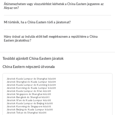
Átütemezhetem vagy visszatérítést kérhetek a China Eastern jegyemre az
Airpaz-on?
Mi történik, ha a China Eastern törli a járatomat?
Hány órával az indulás előtt kell megérkeznem a repülőtérre a China
Eastern járatokhoz?
További ajánlott China Eastern járatok
China Eastern népszerű útvonala
Járatok Kuala Lumpur és Shanghai között
Járatok Shanghai és Kuala Lumpur között
Járatok Kuala Lumpur és Kunming között
Járatok Kunming és Kuala Lumpur között
Járatok Kuala Lumpur és Xi'an között
Járatok Singapore és Shanghai között
Járatok Bangkok és Shanghai között
Járatok Xi'an és Kuala Lumpur között
Járatok Kuala Lumpur és Beijing között
Járatok Kunming és Singapore között
Járatok Beijing és Kuala Lumpur között
Járatok Tokyo és Shanghai között