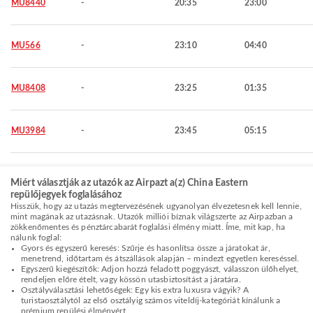
MU8440
-
20:35
23:00
MU566
-
23:10
04:40
MU8408
-
23:25
01:35
MU3984
-
23:45
05:15
Miért választják az utazók az Airpazt a(z) China Eastern
repülőjegyek foglalásához
Hisszük, hogy az utazás megtervezésének ugyanolyan élvezetesnek kell lennie,
mint magának az utazásnak. Utazók milliói bíznak világszerte az Airpazban a
zökkenőmentes és pénztárcabarát foglalási élmény miatt. Íme, mit kap, ha
nálunk foglal:
Gyors és egyszerű keresés: Szűrje és hasonlítsa össze a járatokat ár,
menetrend, időtartam és átszállások alapján – mindezt egyetlen kereséssel.
Egyszerű kiegészítők: Adjon hozzá feladott poggyászt, válasszon ülőhelyet,
rendeljen előre ételt, vagy kössön utasbiztosítást a járatára.
Osztályválasztási lehetőségek: Egy kis extra luxusra vágyik? A
turistaosztálytól az első osztályig számos viteldíj-kategóriát kínálunk a
prémium repülési élményért.