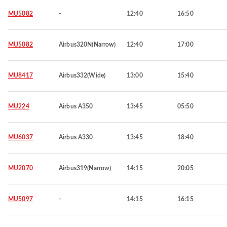
MU5082
-
12:40
16:50
MU5082
Airbus320N(Narrow)
12:40
17:00
MU8417
Airbus332(Wide)
13:00
15:40
MU224
Airbus A350
13:45
05:50
MU6037
Airbus A330
13:45
18:40
MU2070
Airbus319(Narrow)
14:15
20:05
MU5097
-
14:15
16:15