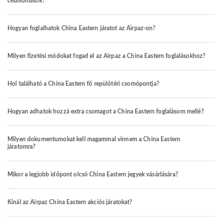
célállomások?
Hogyan foglalhatok China Eastern járatot az Airpaz-on?
Milyen fizetési módokat fogad el az Airpaz a China Eastern foglalásokhoz?
Hol található a China Eastern fő repülőtéri csomópontja?
Hogyan adhatok hozzá extra csomagot a China Eastern foglalásom mellé?
Milyen dokumentumokat kell magammal vinnem a China Eastern
járatomra?
Mikor a legjobb időpont olcsó China Eastern jegyek vásárlására?
Kínál az Airpaz China Eastern akciós járatokat?