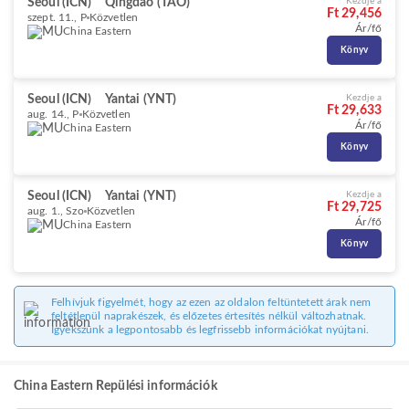
Seoul (ICN)
Qingdao (TAO)
Kezdje a
Ft 29,456
szept. 11., P
Közvetlen
Ár/fő
China Eastern
Könyv
Seoul (ICN)
Yantai (YNT)
Kezdje a
Ft 29,633
aug. 14., P
Közvetlen
Ár/fő
China Eastern
Könyv
Seoul (ICN)
Yantai (YNT)
Kezdje a
Ft 29,725
aug. 1., Szo
Közvetlen
Ár/fő
China Eastern
Könyv
Felhívjuk figyelmét, hogy az ezen az oldalon feltüntetett árak nem
feltétlenül naprakészek, és előzetes értesítés nélkül változhatnak.
Igyekszünk a legpontosabb és legfrissebb információkat nyújtani.
China Eastern Repülési információk