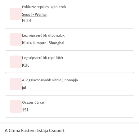
Exkluzív repülési ajánlatok
Seoul - Weihai
Ft 24
Legnépszerűbb útvonalak
Kuala Lumpur - Shanghai
Legnépszerűbb repülőtér
KUL
A legalacsonyabb viteldíj hónapja
júl
Összes úti cél
151
A China Eastern listája Csoport