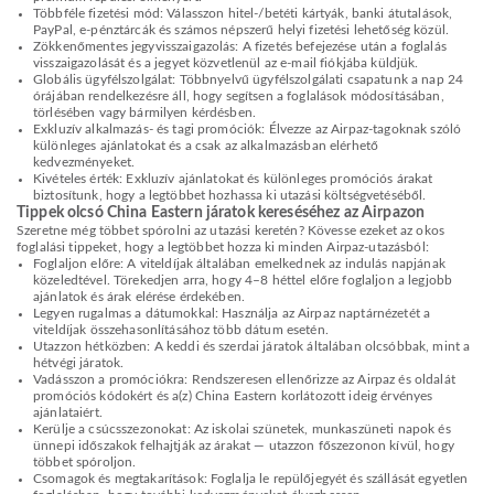
Többféle fizetési mód: Válasszon hitel-/betéti kártyák, banki átutalások,
PayPal, e-pénztárcák és számos népszerű helyi fizetési lehetőség közül.
Zökkenőmentes jegyvisszaigazolás: A fizetés befejezése után a foglalás
visszaigazolását és a jegyet közvetlenül az e-mail fiókjába küldjük.
Globális ügyfélszolgálat: Többnyelvű ügyfélszolgálati csapatunk a nap 24
órájában rendelkezésre áll, hogy segítsen a foglalások módosításában,
törlésében vagy bármilyen kérdésben.
Exkluzív alkalmazás- és tagi promóciók: Élvezze az Airpaz-tagoknak szóló
különleges ajánlatokat és a csak az alkalmazásban elérhető
kedvezményeket.
Kivételes érték: Exkluzív ajánlatokat és különleges promóciós árakat
biztosítunk, hogy a legtöbbet hozhassa ki utazási költségvetéséből.
Tippek olcsó China Eastern járatok kereséséhez az Airpazon
Szeretne még többet spórolni az utazási keretén? Kövesse ezeket az okos
foglalási tippeket, hogy a legtöbbet hozza ki minden Airpaz-utazásból:
Foglaljon előre: A viteldíjak általában emelkednek az indulás napjának
közeledtével. Törekedjen arra, hogy 4–8 héttel előre foglaljon a legjobb
ajánlatok és árak elérése érdekében.
Legyen rugalmas a dátumokkal: Használja az Airpaz naptárnézetét a
viteldíjak összehasonlításához több dátum esetén.
Utazzon hétközben: A keddi és szerdai járatok általában olcsóbbak, mint a
hétvégi járatok.
Vadásszon a promóciókra: Rendszeresen ellenőrizze az Airpaz és oldalát
promóciós kódokért és a(z) China Eastern korlátozott ideig érvényes
ajánlataiért.
Kerülje a csúcsszezonokat: Az iskolai szünetek, munkaszüneti napok és
ünnepi időszakok felhajtják az árakat — utazzon főszezonon kívül, hogy
többet spóroljon.
Csomagok és megtakarítások: Foglalja le repülőjegyét és szállását egyetlen