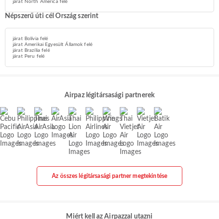
járat North America felé
Népszerű úti cél Ország szerint
járat Bolívia felé
járat Amerikai Egyesült Államok felé
járat Brazília felé
járat Peru felé
Airpaz légitársasági partnerek
Az összes légitársasági partner megtekintése
Miért kell az Airpazzal utazni