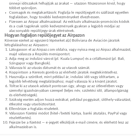
ünnepi időszakok felhajtják az árakat — utazzon főszezonon kívül, hogy
többet spóroljon.
Csomagok és megtakarítások: Foglalja le repülőjegyét és szállását egyetlen
foglalásban, hogy további kedvezményeket élvezhessen.
Fizessen az Airpaz alkalmazással: Az exkluzív alkalmazás-promóciós kódok
és a csak tagoknak szóló kedvezmények gyakran a legjobb módjai az
alacsonyabb repülőjegy-árak elérésének.
Hogyan foglaljon repülőjegyet az Airpazon
Kövesse ezeket az egyszerű lépéseket a(z) Boliviana de Aviación járatok
lefoglalásához az Airpazon:
Látogasson el az Airpaz.com oldalra, vagy nyissa meg az Airpaz alkalmazást,
majd válassza a Repülés menüpontot.
Adja meg az indulási várost (pl. Kuala Lumpur) és a célállomást (pl. Bali,
Szingapúr vagy Bangkok).
Válassza ki az utazás dátumát és az utasok számát.
Koppintson a Keresés gombra az elérhető járatok megtekintéséhez.
Használja a szűrőket, mint például ár, indulási idő vagy időtartam, a
legjobb lehetőség megtalálásához, majd válassza ki a kívánt járatot.
Töltse ki az utasok adatait pontosan úgy, ahogy az az útlevelében vagy
személyi igazolványában szerepel (teljes név, születési idő, állampolgárság
és elérhetőségek).
Szükség esetén adjon hozzá extrákat, például poggyászt, ülőhely-választást,
étkezést vagy utasbiztosítást.
Ellenőrizze a foglalás részleteit.
Válasszon fizetési módot (hitel-/betéti kártya, banki átutalás, PayPal vagy
részletfizetés).
Fejezze be a fizetést — e-jegyét elküldjük e-mail címére, és elérhető lesz az
alkalmazásban is.