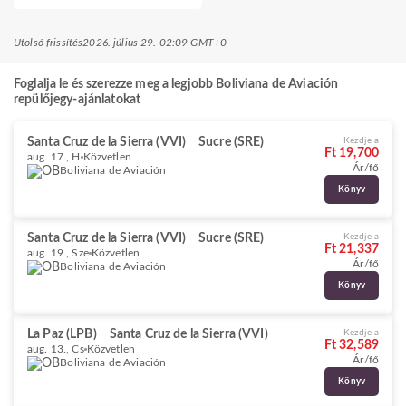
Utolsó frissítés
2026. július 29. 02:09 GMT+0
Foglalja le és szerezze meg a legjobb Boliviana de Aviación
repülőjegy-ajánlatokat
Santa Cruz de la Sierra (VVI)
Sucre (SRE)
Kezdje a
Ft 19,700
aug. 17., H
Közvetlen
Ár/fő
Boliviana de Aviación
Könyv
Santa Cruz de la Sierra (VVI)
Sucre (SRE)
Kezdje a
Ft 21,337
aug. 19., Sze
Közvetlen
Ár/fő
Boliviana de Aviación
Könyv
La Paz (LPB)
Santa Cruz de la Sierra (VVI)
Kezdje a
Ft 32,589
aug. 13., Cs
Közvetlen
Ár/fő
Boliviana de Aviación
Könyv