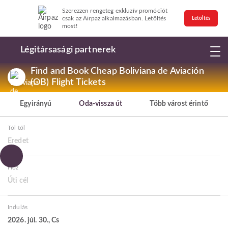
Szerezzen rengeteg exkluzív promóciót
csak az Airpaz alkalmazásban. Letöltés
Letöltés
most!
Légitársasági partnerek
Find and Book Cheap Boliviana de Aviación
(OB) Flight Tickets
Egyirányú
Oda-vissza út
Több várost érintő
Tól től
Eredet
Hoz
Úti cél
Indulás
2026. júl. 30., Cs