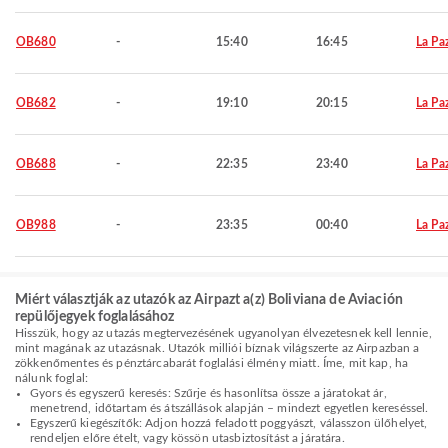
OB680
-
15:40
16:45
La Pa
OB682
-
19:10
20:15
La Pa
OB688
-
22:35
23:40
La Pa
OB988
-
23:35
00:40
La Pa
Miért választják az utazók az Airpazt a(z) Boliviana de Aviación
repülőjegyek foglalásához
Hisszük, hogy az utazás megtervezésének ugyanolyan élvezetesnek kell lennie,
mint magának az utazásnak. Utazók milliói bíznak világszerte az Airpazban a
zökkenőmentes és pénztárcabarát foglalási élmény miatt. Íme, mit kap, ha
nálunk foglal:
Gyors és egyszerű keresés: Szűrje és hasonlítsa össze a járatokat ár,
menetrend, időtartam és átszállások alapján – mindezt egyetlen kereséssel.
Egyszerű kiegészítők: Adjon hozzá feladott poggyászt, válasszon ülőhelyet,
rendeljen előre ételt, vagy kössön utasbiztosítást a járatára.