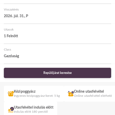
Visszatérés
2026. júl. 31., P
Utasok
1 Felnőtt
Class
Gazdaság
Repülőjárat keresése
Kézipoggyász
Online utasfelvétel
Ingyenes kézipoggyász-keret: 5 kg
Online utasfelvétel elérhető
Utasfelvétel indulás előtt
Indulás előtt 180 perctől