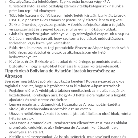
Osztályválasztási lehetőségek: Egy kis extra luxusra vágyik? A
turistaosztálytól az első osztályig számos viteldíj-kategóriát kínálunk a
prémium repülési élményért.
Többféle fizetési mód: Válasszon hitel-/betéti kártyák, banki átutalások,
PayPal, e-pénztárcák és számos népszerű helyi fizetési lehetőség közül.
Zökkenőmentes jegyvisszaigazolás: A fizetés befejezése után a foglalás
visszaigazolását és a jegyet közvetlenül az e-mail fiókjába küldjük.
Globális ügyfélszolgálat: Többnyelvű ügyfélszolgálati csapatunk a nap 24
órájában rendelkezésre áll, hogy segítsen a foglalások módosításában,
törlésében vagy bármilyen kérdésben.
Exkluzív alkalmazás- és tagi promóciók: Élvezze az Airpaz-tagoknak szóló
különleges ajánlatokat és a csak az alkalmazásban elérhető
kedvezményeket.
Kivételes érték: Exkluzív ajánlatokat és különleges promóciós árakat
biztosítunk, hogy a legtöbbet hozhassa ki utazási költségvetéséből.
Tippek olcsó Boliviana de Aviación járatok kereséséhez az
Airpazon
Szeretne még többet spórolni az utazási keretén? Kövesse ezeket az okos
foglalási tippeket, hogy a legtöbbet hozza ki minden Airpaz-utazásból:
Foglaljon előre: A viteldíjak általában emelkednek az indulás napjának
közeledtével. Törekedjen arra, hogy 4–8 héttel előre foglaljon a legjobb
ajánlatok és árak elérése érdekében.
Legyen rugalmas a dátumokkal: Használja az Airpaz naptárnézetét a
viteldíjak összehasonlításához több dátum esetén.
Utazzon hétközben: A keddi és szerdai járatok általában olcsóbbak, mint a
hétvégi járatok.
Vadásszon a promóciókra: Rendszeresen ellenőrizze az Airpaz és oldalát
promóciós kódokért és a(z) Boliviana de Aviación korlátozott ideig
érvényes ajánlataiért.
Kerülje a csúcsszezonokat: Az iskolai szünetek, munkaszüneti napok és