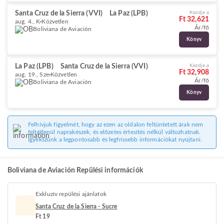
Santa Cruz de la Sierra (VVI)
La Paz (LPB)
Kezdje a
Ft 32,621
aug. 4., K
Közvetlen
Ár/fő
Boliviana de Aviación
Könyv
La Paz (LPB)
Santa Cruz de la Sierra (VVI)
Kezdje a
Ft 32,908
aug. 19., Sze
Közvetlen
Ár/fő
Boliviana de Aviación
Könyv
Felhívjuk figyelmét, hogy az ezen az oldalon feltüntetett árak nem
feltétlenül naprakészek, és előzetes értesítés nélkül változhatnak.
Igyekszünk a legpontosabb és legfrissebb információkat nyújtani.
Boliviana de Aviación Repülési információk
Exkluzív repülési ajánlatok
Santa Cruz de la Sierra - Sucre
Ft 19