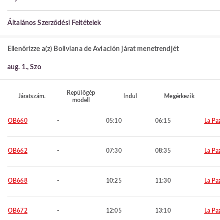
Általános Szerződési Feltételek
Ellenőrizze a(z) Boliviana de Aviación járat menetrendjét
aug. 1., Szo
Repülőgép
Járatszám.
Indul
Megérkezik
modell
OB660
-
05:10
06:15
La Pa
OB662
-
07:30
08:35
La Pa
OB668
-
10:25
11:30
La Pa
OB672
-
12:05
13:10
La Pa