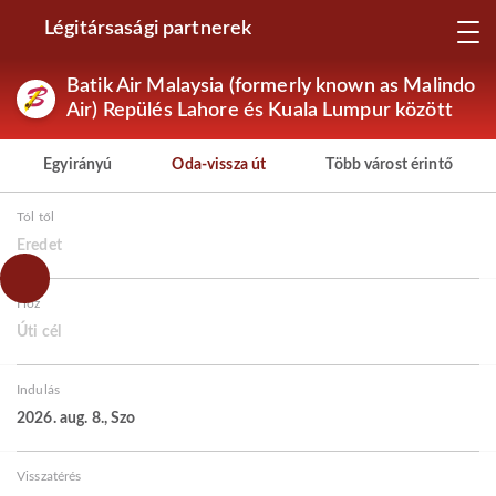
Légitársasági partnerek
Batik Air Malaysia (formerly known as Malindo
Air) Repülés Lahore és Kuala Lumpur között
Egyirányú
Oda-vissza út
Több várost érintő
Tól től
Eredet
Hoz
Úti cél
Indulás
2026. aug. 8., Szo
Visszatérés