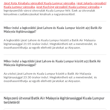
járat Kota Kinabalu városából Kuala Lumpur városába
,
járat Jakarta városából
Kuala Lumpur városába
,
járat Kuching városából Kuala Lumpur városába
a
legnépszerűbb városi útvonalak Kuala Lumpur felé. Ezek az útvonalak
kényelmes csatlakozásokat kínálnak a nagyvárosokból.
Mikor indul a legkorábbi járat Lahore és Kuala Lumpur között a(z) Batik Air
Malaysia légitársasággal?
A legkorábbi járat Lahore és Kuala Lumpur között a Batik Air Malaysia
légitársasággal 21:05 órakor indul. Megtekintheti ezt a menetrendet, és
összehasonlíthatja az egyéb elérhető járatokat az Airpazon.
Mikor indul a legutóbbi járat Lahore és Kuala Lumpur között a(z) Batik Air
Malaysia légitársasággal?
Az utolsó járat Lahore és Kuala Lumpur között a Batik Air Malaysia
légitársasággal 23:30 órakor indul. Megtekintheti ezt a menetrendet, és
összehasonlíthatja az egyéb elérhető járatokat az Airpazon.
Népszerű útvonal Batik Air Malaysia légitársasággal Kuala Lumpur
területéről