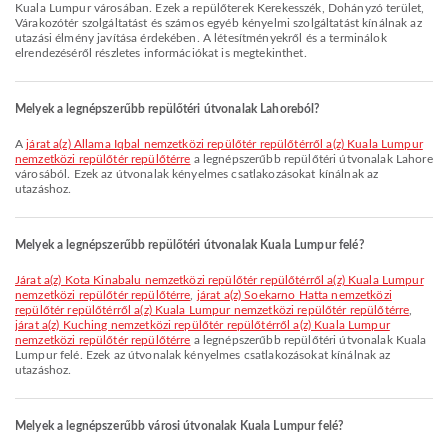
Kuala Lumpur városában. Ezek a repülőterek Kerekesszék, Dohányzó terület,
Várakozótér szolgáltatást és számos egyéb kényelmi szolgáltatást kínálnak az
utazási élmény javítása érdekében. A létesítményekről és a terminálok
elrendezéséről részletes információkat is megtekinthet.
Melyek a legnépszerűbb repülőtéri útvonalak Lahoreból?
A
járat a(z) Allama Iqbal nemzetközi repülőtér repülőtérről a(z) Kuala Lumpur
nemzetközi repülőtér repülőtérre
a legnépszerűbb repülőtéri útvonalak Lahore
városából. Ezek az útvonalak kényelmes csatlakozásokat kínálnak az
utazáshoz.
Melyek a legnépszerűbb repülőtéri útvonalak Kuala Lumpur felé?
járat a(z) Kota Kinabalu nemzetközi repülőtér repülőtérről a(z) Kuala Lumpur
nemzetközi repülőtér repülőtérre
,
járat a(z) Soekarno Hatta nemzetközi
repülőtér repülőtérről a(z) Kuala Lumpur nemzetközi repülőtér repülőtérre
,
járat a(z) Kuching nemzetközi repülőtér repülőtérről a(z) Kuala Lumpur
nemzetközi repülőtér repülőtérre
a legnépszerűbb repülőtéri útvonalak Kuala
Lumpur felé. Ezek az útvonalak kényelmes csatlakozásokat kínálnak az
utazáshoz.
Melyek a legnépszerűbb városi útvonalak Kuala Lumpur felé?