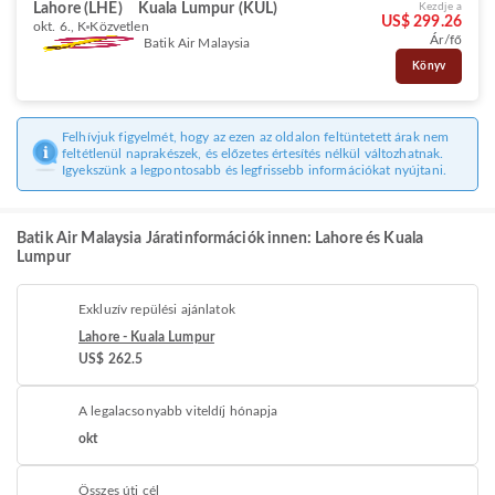
Lahore (LHE)
Kuala Lumpur (KUL)
Kezdje a
US$ 299.26
okt. 6., K
Közvetlen
Ár/fő
Batik Air Malaysia
Könyv
Felhívjuk figyelmét, hogy az ezen az oldalon feltüntetett árak nem
feltétlenül naprakészek, és előzetes értesítés nélkül változhatnak.
Igyekszünk a legpontosabb és legfrissebb információkat nyújtani.
Batik Air Malaysia Járatinformációk innen: Lahore és Kuala
Lumpur
Exkluzív repülési ajánlatok
Lahore - Kuala Lumpur
US$ 262.5
A legalacsonyabb viteldíj hónapja
okt
Összes úti cél