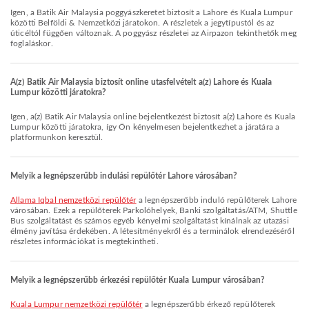
Igen, a Batik Air Malaysia poggyászkeretet biztosít a Lahore és Kuala Lumpur
közötti Belföldi & Nemzetközi járatokon. A részletek a jegytípustól és az
úticéltól függően változnak. A poggyász részletei az Airpazon tekinthetők meg
foglaláskor.
A(z) Batik Air Malaysia biztosít online utasfelvételt a(z) Lahore és Kuala
Lumpur közötti járatokra?
Igen, a(z) Batik Air Malaysia online bejelentkezést biztosít a(z) Lahore és Kuala
Lumpur közötti járatokra, így Ön kényelmesen bejelentkezhet a járatára a
platformunkon keresztül.
Melyik a legnépszerűbb indulási repülőtér Lahore városában?
Allama Iqbal nemzetközi repülőtér
a legnépszerűbb induló repülőterek Lahore
városában. Ezek a repülőterek Parkolóhelyek, Banki szolgáltatás/ATM, Shuttle
Bus szolgáltatást és számos egyéb kényelmi szolgáltatást kínálnak az utazási
élmény javítása érdekében. A létesítményekről és a terminálok elrendezéséről
részletes információkat is megtekintheti.
Melyik a legnépszerűbb érkezési repülőtér Kuala Lumpur városában?
Kuala Lumpur nemzetközi repülőtér
a legnépszerűbb érkező repülőterek