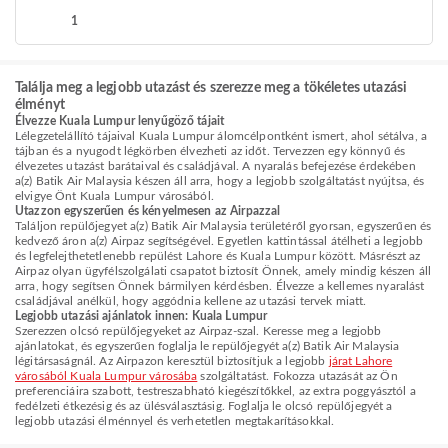
1
Találja meg a legjobb utazást és szerezze meg a tökéletes utazási
élményt
Élvezze Kuala Lumpur lenyűgöző tájait
Lélegzetelállító tájaival Kuala Lumpur álomcélpontként ismert, ahol sétálva, a
tájban és a nyugodt légkörben élvezheti az időt. Tervezzen egy könnyű és
élvezetes utazást barátaival és családjával. A nyaralás befejezése érdekében
a(z) Batik Air Malaysia készen áll arra, hogy a legjobb szolgáltatást nyújtsa, és
elvigye Önt Kuala Lumpur városából.
Utazzon egyszerűen és kényelmesen az Airpazzal
Találjon repülőjegyet a(z) Batik Air Malaysia területéről gyorsan, egyszerűen és
kedvező áron a(z) Airpaz segítségével. Egyetlen kattintással átélheti a legjobb
és legfelejthetetlenebb repülést Lahore és Kuala Lumpur között. Másrészt az
Airpaz olyan ügyfélszolgálati csapatot biztosít Önnek, amely mindig készen áll
arra, hogy segítsen Önnek bármilyen kérdésben. Élvezze a kellemes nyaralást
családjával anélkül, hogy aggódnia kellene az utazási tervek miatt.
Legjobb utazási ajánlatok innen: Kuala Lumpur
Szerezzen olcsó repülőjegyeket az Airpaz-szal. Keresse meg a legjobb
ajánlatokat, és egyszerűen foglalja le repülőjegyét a(z) Batik Air Malaysia
légitársaságnál. Az Airpazon keresztül biztosítjuk a legjobb
járat Lahore
városából Kuala Lumpur városába
szolgáltatást. Fokozza utazását az Ön
preferenciáira szabott, testreszabható kiegészítőkkel, az extra poggyásztól a
fedélzeti étkezésig és az ülésválasztásig. Foglalja le olcsó repülőjegyét a
legjobb utazási élménnyel és verhetetlen megtakarításokkal.