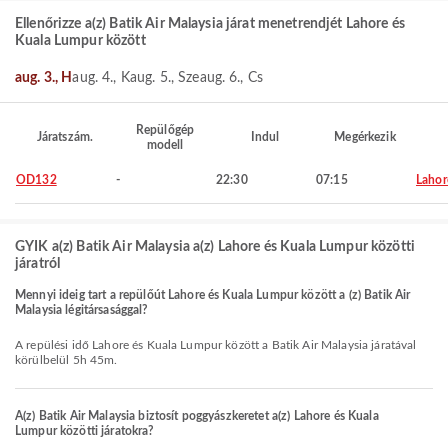
Ellenőrizze a(z) Batik Air Malaysia járat menetrendjét Lahore és
Kuala Lumpur között
aug. 3., H
aug. 4., K
aug. 5., Sze
aug. 6., Cs
Repülőgép
Járatszám.
Indul
Megérkezik
modell
OD132
-
22:30
07:15
Lahor
GYIK a(z) Batik Air Malaysia a(z) Lahore és Kuala Lumpur közötti
járatról
Mennyi ideig tart a repülőút Lahore és Kuala Lumpur között a (z) Batik Air
Malaysia légitársasággal?
A repülési idő Lahore és Kuala Lumpur között a Batik Air Malaysia járatával
körülbelül 5h 45m.
A(z) Batik Air Malaysia biztosít poggyászkeretet a(z) Lahore és Kuala
Lumpur közötti járatokra?