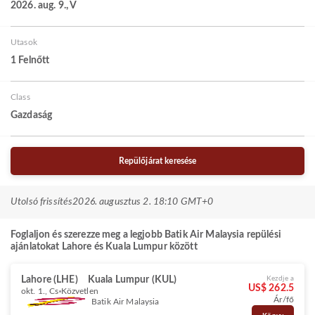
2026. aug. 9., V
Utasok
1 Felnőtt
Class
Gazdaság
Repülőjárat keresése
Utolsó frissítés
2026. augusztus 2. 18:10 GMT+0
Foglaljon és szerezze meg a legjobb Batik Air Malaysia repülési
ajánlatokat Lahore és Kuala Lumpur között
Lahore (LHE)
Kuala Lumpur (KUL)
Kezdje a
US$ 262.5
okt. 1., Cs
Közvetlen
Ár/fő
Batik Air Malaysia