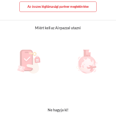
Az összes légitársasági partner megtekintése
Miért kell az Airpazzal utazni
Ne hagyja ki!