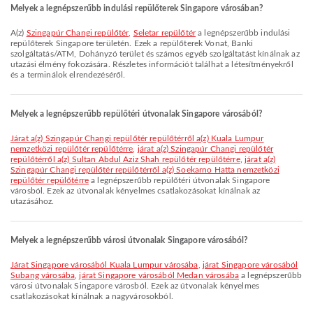
Melyek a legnépszerűbb indulási repülőterek Singapore városában?
A(z)
Szingapúr Changi repülőtér
,
Seletar repülőtér
a legnépszerűbb indulási
repülőterek Singapore területén. Ezek a repülőterek Vonat, Banki
szolgáltatás/ATM, Dohányzó terület és számos egyéb szolgáltatást kínálnak az
utazási élmény fokozására. Részletes információt találhat a létesítményekről
és a terminálok elrendezéséről.
Melyek a legnépszerűbb repülőtéri útvonalak Singapore városából?
járat a(z) Szingapúr Changi repülőtér repülőtérről a(z) Kuala Lumpur
nemzetközi repülőtér repülőtérre
,
járat a(z) Szingapúr Changi repülőtér
repülőtérről a(z) Sultan Abdul Aziz Shah repülőtér repülőtérre
,
járat a(z)
Szingapúr Changi repülőtér repülőtérről a(z) Soekarno Hatta nemzetközi
repülőtér repülőtérre
a legnépszerűbb repülőtéri útvonalak Singapore
városból. Ezek az útvonalak kényelmes csatlakozásokat kínálnak az
utazásához.
Melyek a legnépszerűbb városi útvonalak Singapore városából?
járat Singapore városából Kuala Lumpur városába
,
járat Singapore városából
Subang városába
,
járat Singapore városából Medan városába
a legnépszerűbb
városi útvonalak Singapore városból. Ezek az útvonalak kényelmes
csatlakozásokat kínálnak a nagyvárosokból.