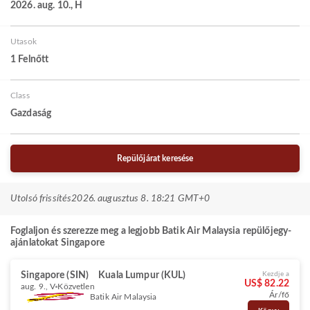
2026. aug. 10., H
Utasok
1 Felnőtt
Class
Gazdaság
Repülőjárat keresése
Utolsó frissítés
2026. augusztus 8. 18:21 GMT+0
Foglaljon és szerezze meg a legjobb Batik Air Malaysia repülőjegy-
ajánlatokat Singapore
Singapore (SIN)
Kuala Lumpur (KUL)
Kezdje a
US$ 82.22
aug. 9., V
Közvetlen
Ár/fő
Batik Air Malaysia