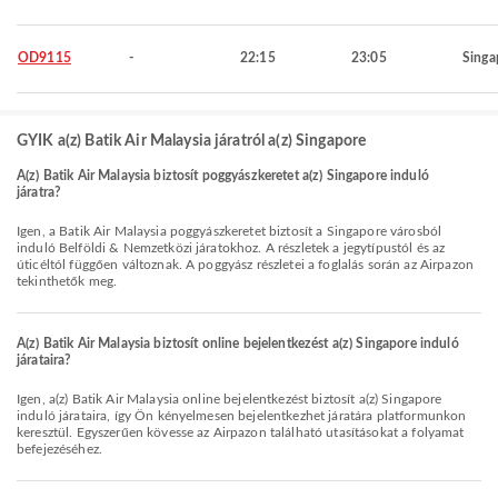
OD9115
-
22:15
23:05
Singa
GYIK a(z) Batik Air Malaysia járatról a(z) Singapore
A(z) Batik Air Malaysia biztosít poggyászkeretet a(z) Singapore induló
járatra?
Igen, a Batik Air Malaysia poggyászkeretet biztosít a Singapore városból
induló Belföldi & Nemzetközi járatokhoz. A részletek a jegytípustól és az
úticéltól függően változnak. A poggyász részletei a foglalás során az Airpazon
tekinthetők meg.
A(z) Batik Air Malaysia biztosít online bejelentkezést a(z) Singapore induló
járataira?
Igen, a(z) Batik Air Malaysia online bejelentkezést biztosít a(z) Singapore
induló járataira, így Ön kényelmesen bejelentkezhet járatára platformunkon
keresztül. Egyszerűen kövesse az Airpazon található utasításokat a folyamat
befejezéséhez.