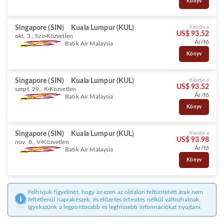
Könyv
Singapore (SIN)
Kuala Lumpur (KUL)
Kezdje a
US$ 93.52
okt. 3., Szo
Közvetlen
Ár/fő
Batik Air Malaysia
Könyv
Singapore (SIN)
Kuala Lumpur (KUL)
Kezdje a
US$ 93.52
szept. 29., K
Közvetlen
Ár/fő
Batik Air Malaysia
Könyv
Singapore (SIN)
Kuala Lumpur (KUL)
Kezdje a
US$ 93.98
nov. 8., V
Közvetlen
Ár/fő
Batik Air Malaysia
Könyv
Felhívjuk figyelmét, hogy az ezen az oldalon feltüntetett árak nem
feltétlenül naprakészek, és előzetes értesítés nélkül változhatnak.
Igyekszünk a legpontosabb és legfrissebb információkat nyújtani.