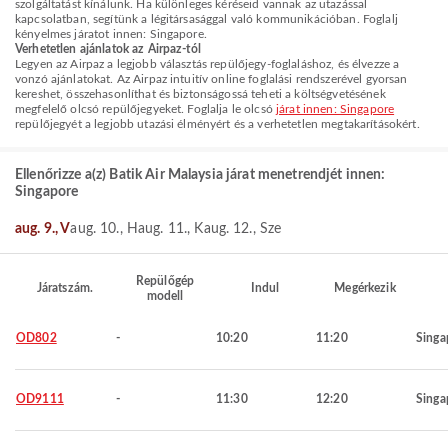
szolgáltatást kínálunk. Ha különleges kéréseid vannak az utazással
kapcsolatban, segítünk a légitársasággal való kommunikációban. Foglalj
kényelmes járatot innen: Singapore.
Verhetetlen ajánlatok az Airpaz-tól
Legyen az Airpaz a legjobb választás repülőjegy-foglaláshoz, és élvezze a
vonzó ajánlatokat. Az Airpaz intuitív online foglalási rendszerével gyorsan
kereshet, összehasonlíthat és biztonságossá teheti a költségvetésének
megfelelő olcsó repülőjegyeket. Foglalja le olcsó
járat innen: Singapore
repülőjegyét a legjobb utazási élményért és a verhetetlen megtakarításokért.
Ellenőrizze a(z) Batik Air Malaysia járat menetrendjét innen:
Singapore
aug. 9., V
aug. 10., H
aug. 11., K
aug. 12., Sze
Repülőgép
Járatszám.
Indul
Megérkezik
modell
OD802
-
10:20
11:20
Singa
OD9111
-
11:30
12:20
Singa