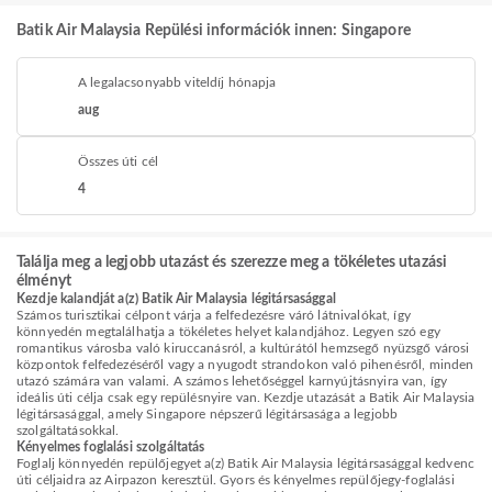
Batik Air Malaysia Repülési információk innen: Singapore
A legalacsonyabb viteldíj hónapja
aug
Összes úti cél
4
Találja meg a legjobb utazást és szerezze meg a tökéletes utazási
élményt
Kezdje kalandját a(z) Batik Air Malaysia légitársasággal
Számos turisztikai célpont várja a felfedezésre váró látnivalókat, így
könnyedén megtalálhatja a tökéletes helyet kalandjához. Legyen szó egy
romantikus városba való kiruccanásról, a kultúrától hemzsegő nyüzsgő városi
központok felfedezéséről vagy a nyugodt strandokon való pihenésről, minden
utazó számára van valami. A számos lehetőséggel karnyújtásnyira van, így
ideális úti célja csak egy repülésnyire van. Kezdje utazását a Batik Air Malaysia
légitársasággal, amely Singapore népszerű légitársasága a legjobb
szolgáltatásokkal.
Kényelmes foglalási szolgáltatás
Foglalj könnyedén repülőjegyet a(z) Batik Air Malaysia légitársasággal kedvenc
úti céljaidra az Airpazon keresztül. Gyors és kényelmes repülőjegy-foglalási