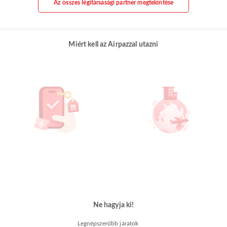
Az összes légitársasági partner megtekintése
Miért kell az Airpazzal utazni
Ne hagyja ki!
Legnépszerűbb járatok