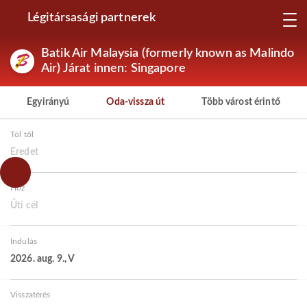
Légitársasági partnerek
Batik Air Malaysia (formerly known as Malindo
Air) Járat innen: Singapore
Egyirányú
Oda-vissza út
Több várost érintő
Tól től
Eredet
Hoz
Úti cél
Indulás
2026. aug. 9., V
Visszatérés