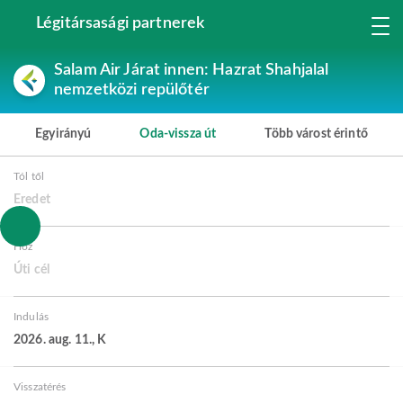
Légitársasági partnerek
Salam Air Járat innen: Hazrat Shahjalal
nemzetközi repülőtér
Egyirányú
Oda-vissza út
Több várost érintő
Tól től
Eredet
Hoz
Úti cél
Indulás
2026. aug. 11., K
Visszatérés