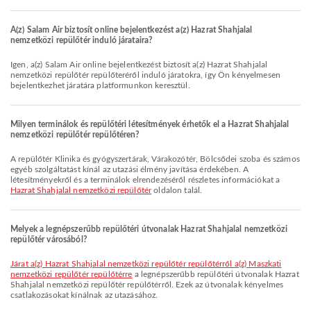
A(z) Salam Air biztosít online bejelentkezést a(z) Hazrat Shahjalal
nemzetközi repülőtér induló járataira?
Igen, a(z) Salam Air online bejelentkezést biztosít a(z) Hazrat Shahjalal
nemzetközi repülőtér repülőteréről induló járatokra, így Ön kényelmesen
bejelentkezhet járatára platformunkon keresztül.
Milyen terminálok és repülőtéri létesítmények érhetők el a Hazrat Shahjalal
nemzetközi repülőtér repülőtéren?
A repülőtér Klinika és gyógyszertárak, Várakozótér, Bölcsődei szoba és számos
egyéb szolgáltatást kínál az utazási élmény javítása érdekében. A
létesítményekről és a terminálok elrendezéséről részletes információkat a
Hazrat Shahjalal nemzetközi repülőtér
oldalon talál.
Melyek a legnépszerűbb repülőtéri útvonalak Hazrat Shahjalal nemzetközi
repülőtér városából?
járat a(z) Hazrat Shahjalal nemzetközi repülőtér repülőtérről a(z) Maszkati
nemzetközi repülőtér repülőtérre
a legnépszerűbb repülőtéri útvonalak Hazrat
Shahjalal nemzetközi repülőtér repülőtérről. Ezek az útvonalak kényelmes
csatlakozásokat kínálnak az utazásához.