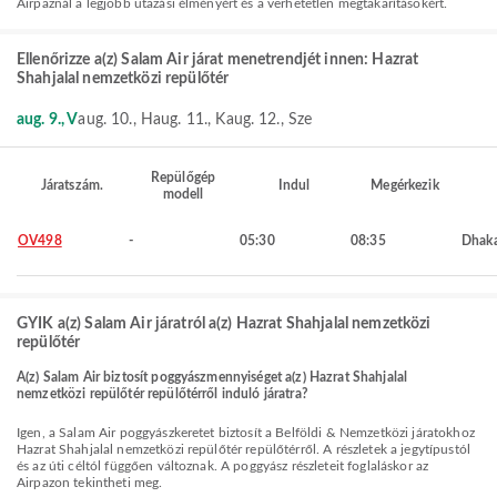
Airpaznál a legjobb utazási élményért és a verhetetlen megtakarításokért.
Ellenőrizze a(z) Salam Air járat menetrendjét innen: Hazrat
Shahjalal nemzetközi repülőtér
aug. 9., V
aug. 10., H
aug. 11., K
aug. 12., Sze
Repülőgép
Járatszám.
Indul
Megérkezik
modell
OV498
-
05:30
08:35
Dhak
GYIK a(z) Salam Air járatról a(z) Hazrat Shahjalal nemzetközi
repülőtér
A(z) Salam Air biztosít poggyászmennyiséget a(z) Hazrat Shahjalal
nemzetközi repülőtér repülőtérről induló járatra?
Igen, a Salam Air poggyászkeretet biztosít a Belföldi & Nemzetközi járatokhoz
Hazrat Shahjalal nemzetközi repülőtér repülőtérről. A részletek a jegytípustól
és az úti céltól függően változnak. A poggyász részleteit foglaláskor az
Airpazon tekintheti meg.