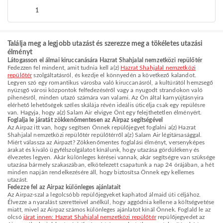
1
Találja meg a legjobb utazást és szerezze meg a tökéletes utazási
élményt
Látogasson el álmai kiruccanására Hazrat Shahjalal nemzetközi repülőtér
Fedezzen fel mindent, amit tudnia kell a(z)
Hazrat Shahjalal nemzetközi
repülőtér
szolgáltatásról, és kezdje el könnyedén a következő kalandot.
Legyen szó egy romantikus városba való kiruccanásról, a kultúrától hemzsegő
nyüzsgő városi központok felfedezéséről vagy a nyugodt strandokon való
pihenésről, minden utazó számára van valami. Az Ön által karnyújtásnyira
elérhető lehetőségek széles skálája révén ideális úticélja csak egy repülésre
van. Hagyja, hogy a(z) Salam Air elvigye Önt egy felejthetetlen élményért.
Foglalja le járatát zökkenőmentesen az Airpaz segítségével
Az Airpaz itt van, hogy segítsen Önnek repülőjegyet foglalni a(z) Hazrat
Shahjalal nemzetközi repülőtér repülőtérről a(z) Salam Air légitársasággal.
Miért válassza az Airpazt? Zökkenőmentes foglalási élményt, versenyképes
árakat és kiváló ügyfélszolgálatot kínálunk, hogy utazása gördülékeny és
élvezetes legyen. Akár különleges kérései vannak, akár segítségre van szüksége
utazása bármely szakaszában, elkötelezett csapatunk a nap 24 órájában, a hét
minden napján rendelkezésére áll, hogy biztosítsa Önnek egy kellemes
utazást.
Fedezze fel az Airpaz különleges ajánlatait
Az Airpaz-szal a legolcsóbb repülőjegyeket kaphatod álmaid úti céljához.
Élvezze a nyaralást szeretteivel anélkül, hogy aggódnia kellene a költségvetése
miatt, mivel az Airpaz számos különleges ajánlatot kínál Önnek. Foglald le az
olcsó
járat innen: Hazrat Shahjalal nemzetközi repülőtér
repülőjegyedet az