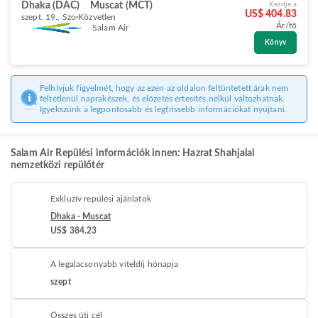
Dhaka (DAC)
Muscat (MCT)
Kezdje a
US$ 404.83
szept. 19., Szo
Közvetlen
Ár/fő
Salam Air
Könyv
Felhívjuk figyelmét, hogy az ezen az oldalon feltüntetett árak nem
feltétlenül naprakészek, és előzetes értesítés nélkül változhatnak.
Igyekszünk a legpontosabb és legfrissebb információkat nyújtani.
Salam Air Repülési információk innen: Hazrat Shahjalal
nemzetközi repülőtér
Exkluzív repülési ajánlatok
Dhaka - Muscat
US$ 384.23
A legalacsonyabb viteldíj hónapja
szept
Összes úti cél