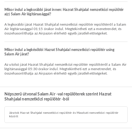
Mikor indul a legkorábbi járat innen: Hazrat Shahjalal nemzetközi repülőtér
a(z) Salam Air légitársasággal?
A legkorábbi járat Hazrat Shahjalal nemzetközi repülőtér repülőtérről a Salam
Air légitársasággal 01:15 órakor indul. Megtekintheti ezt a menetrendet, és
összehasonlíthatja az Airpazon elérhető egyéb járatlehetőségeket.
Mikor indul a legkésőbbi Hazrat Shahjalal nemzetközi repülőtér using
Salam Air járat?
Az utolsó járat Hazrat Shahjalal nemzetközi repülőtér repülőtérről a Salam Air
légitársasággal 05:30 órakor indul. Megtekintheti ezt a menetrendet, és
összehasonlíthatja az Airpazon elérhető egyéb járatlehetőségeket.
Népszerű útvonal Salam Air -val repülőterek szerint Hazrat
Shahjalal nemzetközi repülőtér -ból
Járatok Hazrat Shahjalal nemzetközi repülőtér és Maszkati nemzetközi repülőtér
között