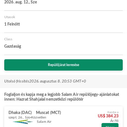
2026. aug. 12., Sze
Utasok
1 Felnőtt
Class
Gazdaság
Repülőjárat keresése
Utolsó frissítés
2026. augusztus 8. 20:53 GMT+0
Foglaljon és kapja meg a legjobb Salam Air repülőjegy-ajánlatokat
innen: Hazrat Shahjalal nemzetközi repülőtér
Dhaka (DAC)
Muscat (MCT)
Kezdje a
US$ 384.23
szept. 26., Szo
Közvetlen
Ár/fő
Salam Air