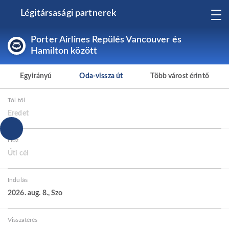
Légitársasági partnerek
Porter Airlines Repülés Vancouver és
Hamilton között
Egyirányú
Oda-vissza út
Több várost érintő
Tól től
Eredet
Hoz
Úti cél
Indulás
2026. aug. 8., Szo
Visszatérés