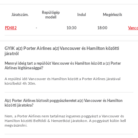
Repülőgép
Járatszám.
Indul
Megérkezik
modell
PD482
-
10:30
18:00
Vanco
GYIK a(z) Porter Airlines a(z) Vancouver és Hamilton közötti
járatról
Mennyi ideig tart a repülőút Vancouver és Hamilton között a (z) Porter
Airlines légitársasággal?
A repülési idő Vancouver és Hamilton között a Porter Airlines járatával
körülbelül 4h 30m.
A(z) Porter Airlines biztosít poggyászkeretet a(z) Vancouver és Hamilton
közötti járatokra?
Nem, a Porter Airlines nem tartalmaz ingyenes poggyászt a Vancouver és
Hamilton közötti Belföldi & Nemzetközi járatokon. A poggyászt külön kell
megvásárolni.