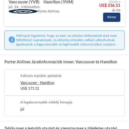
Vancouver (YVR)
Hamilton (YHM)
Kezdje a
US$ 236.51
júl. 26., V
Közvetlen
Ár/fő
Porter Airlines
Könyv
Felhívjuk figyelmét, hogy az ezen az oldalon feltüntetett árak nem
feltétlenül naprakészek, és előzetes értesítés nélkül változhatnak.
Igyekszünk a legpontosabb és legfrissebb információkat nyújtani.
Porter Airlines Járatinformációk innen: Vancouver és Hamilton
Exkluzív repülési ajánlatok
Vancouver - Hamilton
US$ 171.12
A legalacsonyabb viteldíj hónapja
júl
Találja meg a legjobb utazást és szerezze meg a tökéletes utazási