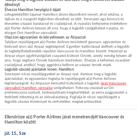
élményt
Élvezze Hamilton lenyűgöző tájait
Lélegzetelállító tájaival Hamilton álomcélpontként ismert, ahol sétálva, a
tájban és a nyugodt légkörben élvezheti az időt. Tervezzen egy könnyű és
élvezetes utazást barátaival és családjával. A nyaralás befejezése érdekében
a(z) Porter Airlines készen áll arra, hogy a legjobb szolgáltatást nyújtsa, és
elvigye Önt Hamilton városából.
Utazzon egyszerűen és kényelmesen az Airpazzal
Találjon repülőjegyet a(z) Porter Airlines területéről gyorsan, egyszerűen és
kedvező áron a(z) Airpaz segítségével. Egyetlen kattintással átélheti a legjobb
és legfelejthetetlenebb repülést Vancouver és Hamilton között. Másrészt az
Airpaz olyan ügyfélszolgálati csapatot biztosít Önnek, amely mindig készen áll
arra, hogy segítsen Önnek bármilyen kérdésben. Élvezze a kellemes nyaralást
családjával anélkül, hogy aggódnia kellene az utazási tervek miatt.
Legjobb utazási ajánlatok innen: Hamilton
Szerezzen olcsó repülőjegyeket az Airpaz-szal. Keresse meg a legjobb
ajánlatokat, és egyszerűen foglalja le repülőjegyét a(z) Porter Airlines
légitársaságnál. Az Airpazon keresztül biztosítjuk a legjobb
járat Vancouver
városából Hamilton városába
szolgáltatást. Fokozza utazását az Ön
preferenciáira szabott, testreszabható kiegészítőkkel, az extra poggyásztól a
fedélzeti étkezésig és az ülésválasztásig. Foglalja le olcsó repülőjegyét a
legjobb utazási élménnyel és verhetetlen megtakarításokkal.
Ellenőrizze a(z) Porter Airlines járat menetrendjét Vancouver és
Hamilton között
júl. 15., Sze