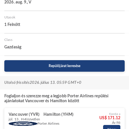
2026. aug. 9., V
Utasok
1 Felnőtt
Class
Gazdaság
Repülőjárat keresése
Utolsó frissítés
2026. július 13. 05:59 GMT+0
Foglaljon és szerezze meg a legjobb Porter Airlines repülési
ajánlatokat Vancouver és Hamilton között
Vancouver (YVR)
Hamilton (YHM)
Kezdje a
US$ 171.12
júl. 13., H
Közvetlen
Ár/fő
Porter Airlines