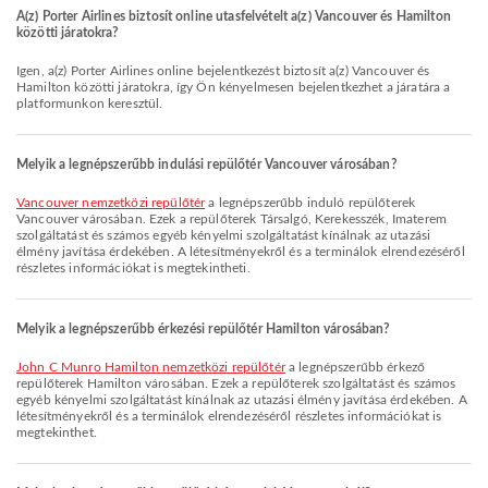
A(z) Porter Airlines biztosít online utasfelvételt a(z) Vancouver és Hamilton
közötti járatokra?
Igen, a(z) Porter Airlines online bejelentkezést biztosít a(z) Vancouver és
Hamilton közötti járatokra, így Ön kényelmesen bejelentkezhet a járatára a
platformunkon keresztül.
Melyik a legnépszerűbb indulási repülőtér Vancouver városában?
Vancouver nemzetközi repülőtér
a legnépszerűbb induló repülőterek
Vancouver városában. Ezek a repülőterek Társalgó, Kerekesszék, Imaterem
szolgáltatást és számos egyéb kényelmi szolgáltatást kínálnak az utazási
élmény javítása érdekében. A létesítményekről és a terminálok elrendezéséről
részletes információkat is megtekintheti.
Melyik a legnépszerűbb érkezési repülőtér Hamilton városában?
John C Munro Hamilton nemzetközi repülőtér
a legnépszerűbb érkező
repülőterek Hamilton városában. Ezek a repülőterek szolgáltatást és számos
egyéb kényelmi szolgáltatást kínálnak az utazási élmény javítása érdekében. A
létesítményekről és a terminálok elrendezéséről részletes információkat is
megtekinthet.