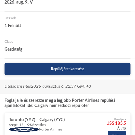
2026. aug. 9., V
Utasok
1 Felnőtt
Class
Gazdaság
Repülőjárat keresése
Utolsó frissítés
2026. augusztus 6. 22:37 GMT+0
Foglalja le és szerezze meg a legjobb Porter Airlines repülési
ajánlatokat ide: Calgary nemzetközi repülőtér
Toronto (YYZ)
Calgary (YYC)
Kezdje a
US$ 185.5
szept. 15., K
Közvetlen
Ár/fő
Porter Airlines