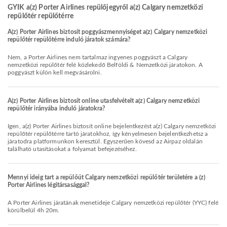
GYIK a(z) Porter Airlines repülőjegyről a(z) Calgary nemzetközi
repülőtér repülőtérre
A(z) Porter Airlines biztosít poggyászmennyiséget a(z) Calgary nemzetközi
repülőtér repülőtérre induló járatok számára?
Nem, a Porter Airlines nem tartalmaz ingyenes poggyászt a Calgary
nemzetközi repülőtér felé közlekedő Belföldi & Nemzetközi járatokon. A
poggyászt külön kell megvásárolni.
A(z) Porter Airlines biztosít online utasfelvételt a(z) Calgary nemzetközi
repülőtér irányába induló járatokra?
Igen, a(z) Porter Airlines biztosít online bejelentkezést a(z) Calgary nemzetközi
repülőtér repülőtérre tartó járatokhoz, így kényelmesen bejelentkezhetsz a
járatodra platformunkon keresztül. Egyszerűen kövesd az Airpaz oldalán
található utasításokat a folyamat befejezéséhez.
Mennyi ideig tart a repülőút Calgary nemzetközi repülőtér területére a (z)
Porter Airlines légitársasággal?
A Porter Airlines járatának menetideje Calgary nemzetközi repülőtér (YYC) felé
körülbelül 4h 20m.