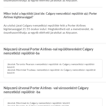
összehasonlíthatja az egyéb elérhető járatokat az Airpazon.
Mikor indul a legutóbbi járat ide: Calgary nemzetközi repülőtér a(z) Porter
Airlines légitársasággal?
Az utolsó járat Calgary nemzetközi repülőtér felé a Porter Airlines
légitársasággal 21:55 órakor indul. Megtekintheti ezt a menetrendet, és
összehasonlíthatja az egyéb elérhető járatokat az Airpazon.
Népszerű útvonal Porter Airlines-nal repülőterenként Calgary
nemzetközi repülőtér-ba
Járatok Toronto Pearson nemzetközi repülőtér és Calgary nemzetközi repülőtér
között
Járatok Montréal Trudeau nemzetközi repülőtér és Calgary nemzetközi repülőtér
között
Népszerű útvonal Porter Airlines -val városonként Calgary
nemzetközi repülőtér -ba
Járatok Montreal és Calgary nemzetközi repülőtér között