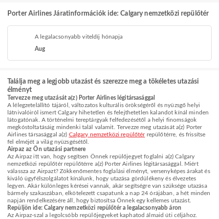
Porter Airlines Járatinformációk ide: Calgary nemzetközi repülőtér
A legalacsonyabb viteldíj hónapja
Aug
Találja meg a legjobb utazást és szerezze meg a tökéletes utazási
élményt
Tervezze meg utazását a(z) Porter Airlines légitársasággal
A lélegzetelállító tájáról, változatos kulturális örökségéről és nyüzsgő helyi
látnivalóiról ismert Calgary hihetetlen és felejthetetlen kalandot kínál minden
látogatónak. A történelmi tereptárgyak felfedezésétől a helyi finomságok
megkóstoltatásáig mindenki talál valamit. Tervezze meg utazását a(z) Porter
Airlines társasággal a(z)
Calgary nemzetközi repülőtér
repülőtérre, és frissítse
fel elméjét a világ nyüzsgésétől.
Airpaz az Ön utazási partnere
Az Airpaz itt van, hogy segítsen Önnek repülőjegyet foglalni a(z) Calgary
nemzetközi repülőtér repülőtérre a(z) Porter Airlines légitársasággal. Miért
válassza az Airpazt? Zökkenőmentes foglalási élményt, versenyképes árakat és
kiváló ügyfélszolgálatot kínálunk, hogy utazása gördülékeny és élvezetes
legyen. Akár különleges kérései vannak, akár segítségre van szüksége utazása
bármely szakaszában, elkötelezett csapatunk a nap 24 órájában, a hét minden
napján rendelkezésére áll, hogy biztosítsa Önnek egy kellemes utazást.
Repüljön ide: Calgary nemzetközi repülőtér a legalacsonyabb áron
Az Airpaz-szal a legolcsóbb repülőjegyeket kaphatod álmaid úti céljához.