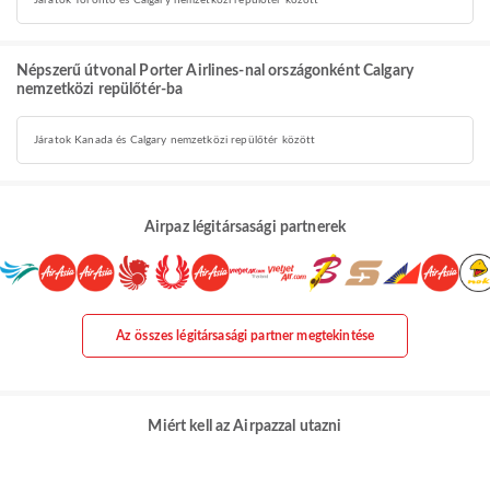
Járatok Toronto és Calgary nemzetközi repülőtér között
Népszerű útvonal Porter Airlines-nal országonként Calgary
nemzetközi repülőtér-ba
Járatok Kanada és Calgary nemzetközi repülőtér között
Airpaz légitársasági partnerek
Az összes légitársasági partner megtekintése
Miért kell az Airpazzal utazni