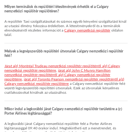
Milyen terminálok és repülőtéri létesítmények érhetők el a Calgary
nemzetközi repülőtér repülőtéren?
A repülőtér Taxi szolgáltatásokat és számos egyéb kényelmi szolgáltatást kínál
az utazási élmény fokozása érdekében. A létesítményekről és a terminálok
elrendezéséről részletes információt a
Calgary nemzetközi repülőtér
oldalon
talál.
Melyek a legnépszerűbb repülőtéri útvonalak Calgary nemzetközi repülőtér
felé?
járat a(z) Montréal Trudeau nemzetközi repülőtér repülőtérről a(z) Calgary
nemzetközi repülőtér repülőtérre
,
járat a(z) John C Munro Hamilton
nemzetközi repülőtér repülőtérről a(z) Calgary nemzetközi repülőtér
repülőtérre
,
járat a(z) Toronto Pearson nemzetközi repülőtér repülőtérről a(z)
Calgary nemzetközi repülőtér repülőtérre
a Calgary nemzetközi repülőtér felé
vezető legnépszerűbb repülőtéri útvonalak. Ezek az útvonalak kényelmes
csatlakozásokat kínálnak az utazásához.
Mikor indul a legkorábbi járat Calgary nemzetközi repülőtér területére a (z)
Porter Airlines légitársasággal?
A legkorábbi járat Calgary nemzetközi repülőtér felé a Porter Airlines
légitársasággal 09:40 órakor indul. Megtekintheti ezt a menetrendet, és