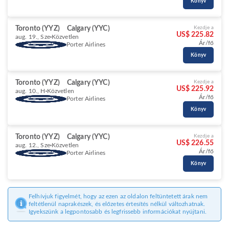
Könyv
Toronto (YYZ)
Calgary (YYC)
Kezdje a
US$ 225.82
aug. 19., Sze
Közvetlen
Ár/fő
Porter Airlines
Könyv
Toronto (YYZ)
Calgary (YYC)
Kezdje a
US$ 225.92
aug. 10., H
Közvetlen
Ár/fő
Porter Airlines
Könyv
Toronto (YYZ)
Calgary (YYC)
Kezdje a
US$ 226.55
aug. 12., Sze
Közvetlen
Ár/fő
Porter Airlines
Könyv
Felhívjuk figyelmét, hogy az ezen az oldalon feltüntetett árak nem
feltétlenül naprakészek, és előzetes értesítés nélkül változhatnak.
Igyekszünk a legpontosabb és legfrissebb információkat nyújtani.