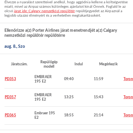
Élvezze a nyaralást szeretteivel anélkül, hogy aggódnia kellene a költségvetése
miatt, mivel az Airpaz számos különleges ajánlatot kínál Önnek. Foglald le az
olcsó
járat ide: Calgary nemzetközi repülőtér
repülőjegyedet az Airpaznál a
legjobb utazási élményért és a verhetetlen megtakarításokért.
Ellenőrizze a(z) Porter Airlines járat menetrendjét a(z) Calgary
nemzetközi repülőtér repülőtérre
aug. 8., Szo
Repülőgép
Járatszám.
Indul
Megérkezik
modell
EMBRAER
PD353
09:40
11:59
Toron
195 E2
EMBRAER
PD357
13:25
15:43
Toron
195 E2
Embraer 195
PD365
18:55
21:14
Toron
E2