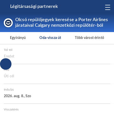
Légitársasági partnerek
Olcsó repülőjegyek keresése a Porter Airlines
járataival Calgary nemzetközi repülőtér-ból
Egyirányú
Oda-vissza út
Több várost érintő
Tól től
Eredet
Hoz
Úti cél
Indulás
2026. aug. 8., Szo
Visszatérés