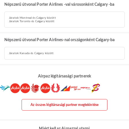
Népszerű útvonal Porter Airlines -val városonként Calgary -ba
Járatok Montreal és Calgary között
Járatok Toronto és Calgary között
Népszerű útvonal Porter Airlines-nal országonként Calgary-ba
Járatok Kanada és Calgary között
Airpaz légitársasági partnerek
Az összes légitársasági partner megtekintése
Miért kell az Airpazzal utazni