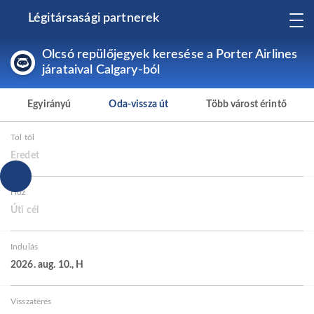
Légitársasági partnerek
Olcsó repülőjegyek keresése a Porter Airlines
járataival Calgary-ból
Egyirányú
Oda-vissza út
Több várost érintő
Tól től
Eredet
Hoz
Úti cél
Indulás
2026. aug. 10., H
Visszatérés