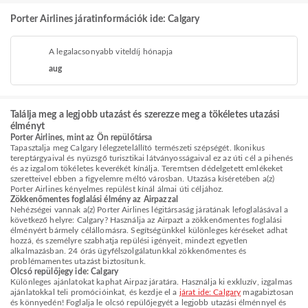
Porter Airlines járatinformációk ide: Calgary
A legalacsonyabb viteldíj hónapja
aug
Találja meg a legjobb utazást és szerezze meg a tökéletes utazási
élményt
Porter Airlines, mint az Ön repülőtársa
Tapasztalja meg Calgary lélegzetelállító természeti szépségét. Ikonikus
tereptárgyaival és nyüzsgő turisztikai látványosságaival ez az úti cél a pihenés
és az izgalom tökéletes keverékét kínálja. Teremtsen dédelgetett emlékeket
szeretteivel ebben a figyelemre méltó városban. Utazása kíséretében a(z)
Porter Airlines kényelmes repülést kínál álmai úti céljához.
Zökkenőmentes foglalási élmény az Airpazzal
Nehézségei vannak a(z) Porter Airlines légitársaság járatának lefoglalásával a
következő helyre: Calgary? Használja az Airpazt a zökkenőmentes foglalási
élményért bármely célállomásra. Segítségünkkel különleges kéréseket adhat
hozzá, és személyre szabhatja repülési igényeit, mindezt egyetlen
alkalmazásban. 24 órás ügyfélszolgálatunkkal zökkenőmentes és
problémamentes utazást biztosítunk.
Olcsó repülőjegy ide: Calgary
Különleges ajánlatokat kaphat Airpaz járatára. Használja ki exkluzív, izgalmas
ajánlatokkal teli promócióinkat, és kezdje el a
járat ide: Calgary
magabiztosan
és könnyedén! Foglalja le olcsó repülőjegyét a legjobb utazási élménnyel és