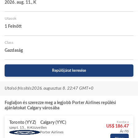
2026. aug. 11., K
Utasok
1 Felnőtt
Class
Gazdaság
Repülőjárat keresése
Utolsó frissítés
2026. augusztus 8. 22:47 GMT+0
Foglaljon és szerezze meg a legjobb Porter Airlines repülési
ajánlatokat Calgary városába
Toronto (YYZ)
Calgary (YYC)
Kezdje a
US$ 186.47
szept. 15., K
Közvetlen
Ár/fő
Porter Airlines