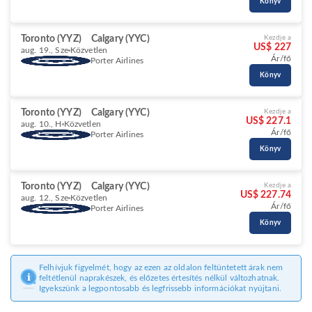
Könyv
Toronto (YYZ)
Calgary (YYC)
Kezdje a
US$ 227
aug. 19., Sze
Közvetlen
Ár/fő
Porter Airlines
Könyv
Toronto (YYZ)
Calgary (YYC)
Kezdje a
US$ 227.1
aug. 10., H
Közvetlen
Ár/fő
Porter Airlines
Könyv
Toronto (YYZ)
Calgary (YYC)
Kezdje a
US$ 227.74
aug. 12., Sze
Közvetlen
Ár/fő
Porter Airlines
Könyv
Felhívjuk figyelmét, hogy az ezen az oldalon feltüntetett árak nem
feltétlenül naprakészek, és előzetes értesítés nélkül változhatnak.
Igyekszünk a legpontosabb és legfrissebb információkat nyújtani.