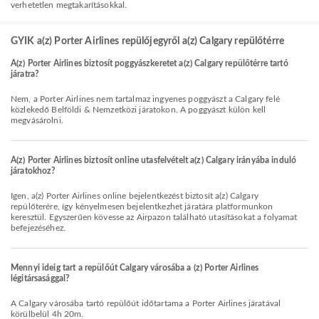
verhetetlen megtakarításokkal.
GYIK a(z) Porter Airlines repülőjegyről a(z) Calgary repülőtérre
A(z) Porter Airlines biztosít poggyászkeretet a(z) Calgary repülőtérre tartó
járatra?
Nem, a Porter Airlines nem tartalmaz ingyenes poggyászt a Calgary felé
közlekedő Belföldi & Nemzetközi járatokon. A poggyászt külön kell
megvásárolni.
A(z) Porter Airlines biztosít online utasfelvételt a(z) Calgary irányába induló
járatokhoz?
Igen, a(z) Porter Airlines online bejelentkezést biztosít a(z) Calgary
repülőterére, így kényelmesen bejelentkezhet járatára platformunkon
keresztül. Egyszerűen kövesse az Airpazon található utasításokat a folyamat
befejezéséhez.
Mennyi ideig tart a repülőút Calgary városába a (z) Porter Airlines
légitársasággal?
A Calgary városába tartó repülőút időtartama a Porter Airlines járatával
körülbelül 4h 20m.