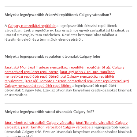
Melyek a legnépszerűbb érkezési repülőterek Calgary városában?
A
Calgary nemzetközi repülőtér
a legnépszerűbb érkezési repülőterek
városában. Ezek a repülőterek Taxi és számos egyéb szolgáltatást kínálnak az
utazási élmény javítása érdekében. Részletes információkat találhat a
létesítményekről és a terminálok elrendezéséről.
Melyek a legnépszerűbb repülőtéri útvonalak Calgary felé?
járat a(z) Montréal Trudeau nemzetközi repülőtér repülőtérről a(z) Calgary
nemzetközi repülőtér repülőtérre
,
járat a(z) John C Munro Hamilton
nemzetközi repülőtér repülőtérről a(z) Calgary nemzetközi repülőtér
repülőtérre
,
járat a(z) Toronto Pearson nemzetközi repülőtér repülőtérről a(z)
Calgary nemzetközi repülőtér repülőtérre
a legnépszerűbb repülőtéri
útvonalak Calgary felé. Ezek az útvonalak kényelmes csatlakozásokat kínálnak
az utazásához.
Melyek a legnépszerűbb városi útvonalak Calgary felé?
járat Montreal városából Calgary városába
,
járat Toronto városából Calgary
városába
,
járat Hamilton városából Calgary városába
a legnépszerűbb városi
útvonalak Calgary felé. Ezek az útvonalak kényelmes csatlakozásokat kínálnak
a nagyvárosokból.