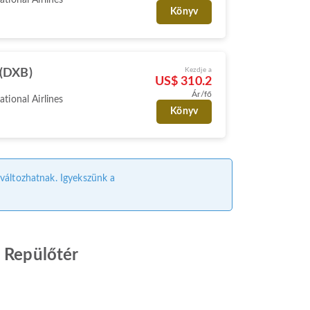
Könyv
Kezdje a
 (DXB)
US$ 310.2
Ár/fő
ational Airlines
Könyv
l változhatnak. Igyekszünk a
i Repülőtér