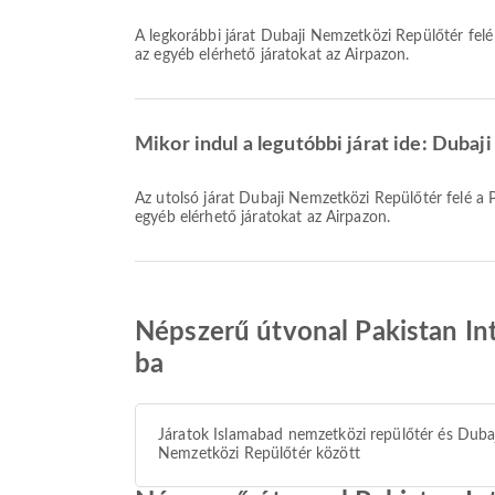
A legkorábbi járat Dubaji Nemzetközi Repülőtér felé a Pakistan International Airlines légitársasággal 00:15 órakor indul. Megtekintheti ezt a menetrendet, és összehasonlíthatja
az egyéb elérhető járatokat az Airpazon.
Mikor indul a legutóbbi járat ide: Dubaj
Az utolsó járat Dubaji Nemzetközi Repülőtér felé a Pakistan International Airlines légitársasággal 22:55 órakor indul. Megtekintheti ezt a menetrendet, és összehasonlíthatja az
egyéb elérhető járatokat az Airpazon.
Népszerű útvonal Pakistan Int
ba
Járatok Islamabad nemzetközi repülőtér és Duba
Nemzetközi Repülőtér között