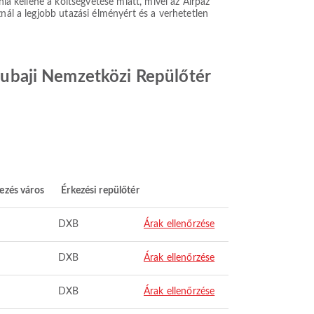
ia kellene a költségvetése miatt, mivel az Airpaz
nál a legjobb utazási élményért és a verhetetlen
 Dubaji Nemzetközi Repülőtér
ezés város
Érkezési repülőtér
DXB
Árak ellenőrzése
DXB
Árak ellenőrzése
DXB
Árak ellenőrzése