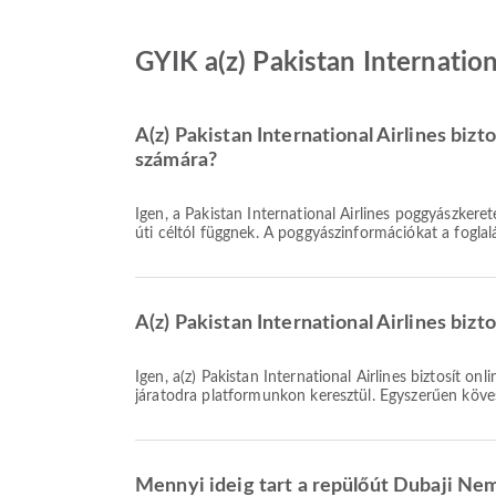
GYIK a(z) Pakistan Internation
A(z) Pakistan International Airlines bi
számára?
Igen, a Pakistan International Airlines poggyászkeretet biztosít a Dubaji Nemzetközi Repülőtér felé közlekedő Belföldi & Nemzetközi járatokon. A részletek a jegytípustól és az
úti céltól függnek. A poggyászinformációkat a foglal
A(z) Pakistan International Airlines bizt
Igen, a(z) Pakistan International Airlines biztosít online bejelentkezést a(z) Dubaji Nemzetközi Repülőtér repülőtérre tartó járatokhoz, így kényelmesen bejelentkezhetsz a
járatodra platformunkon keresztül. Egyszerűen köves
Mennyi ideig tart a repülőút Dubaji Nemz