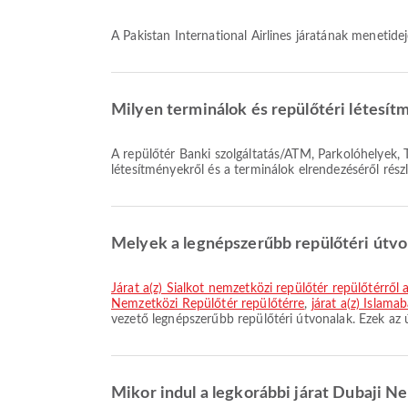
A Pakistan International Airlines járatának meneti
Milyen terminálok és repülőtéri létesí
A repülőtér Banki szolgáltatás/ATM, Parkolóhelyek, Társalgó szolgáltatásokat és számos egyéb kényelmi szolgáltatást kínál az utazási élmény fokozása érdekében. A
létesítményekről és a terminálok elrendezéséről rész
Melyek a legnépszerűbb repülőtéri útvo
járat a(z) Sialkot nemzetközi repülőtér repülőtérrő
Nemzetközi Repülőtér repülőtérre
,
járat a(z) Islam
vezető legnépszerűbb repülőtéri útvonalak. Ezek az
Mikor indul a legkorábbi járat Dubaji Ne