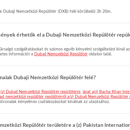
deje Dubaji Nemzetközi Repülőtér (DXB) felé körülbelül 3h 20m.
tmények érhetők el a Dubaji Nemzetközi Repülőtér repü
letes információt a
Dubaji Nemzetközi Repülőtér
oldalon talál.
nalak Dubaji Nemzetközi Repülőtér felé?
l a(z) Dubaji Nemzetközi Repülőtér repülőtérre
,
járat a(z) Bacha Khan Inte
abad nemzetközi repülőtér repülőtérről a(z) Dubaji Nemzetközi Repülőtér 
 útvonalak kényelmes csatlakozásokat kínálnak az utazásához.
mzetközi Repülőtér területére a (z) Pakistan Internation