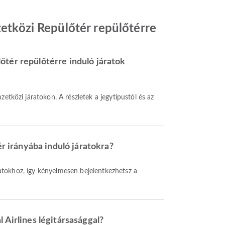
zetközi Repülőtér repülőtérre
őtér repülőtérre induló járatok
ér irányába induló járatokra?
 Airlines légitársasággal?