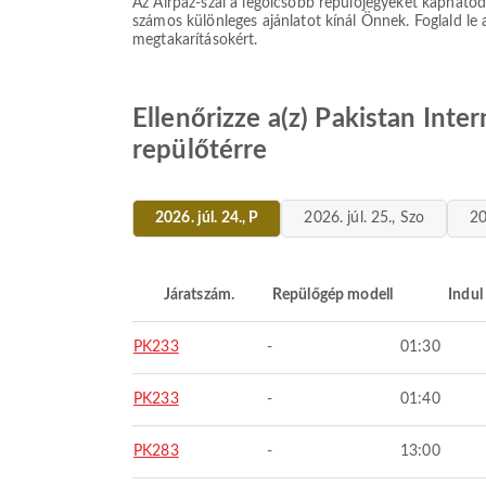
Az Airpaz-szal a legolcsóbb repülőjegyeket kaphatod á
számos különleges ajánlatot kínál Önnek. Foglald le
megtakarításokért.
Ellenőrizze a(z) Pakistan Inte
repülőtérre
2026. júl. 24., P
2026. júl. 25., Szo
20
Járatszám.
Repülőgép modell
Indul
PK233
-
01:30
PK233
-
01:40
PK283
-
13:00