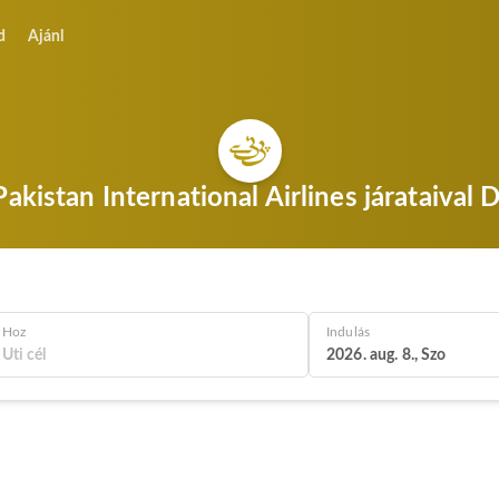
d
Ajánl
akistan International Airlines járataival
Hoz
Indulás
2026. aug. 8., Szo