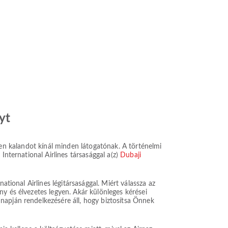
yt
etlen kalandot kínál minden látogatónak. A történelmi
International Airlines társasággal a(z)
Dubaji
ational Airlines légitársasággal. Miért válassza az
y és élvezetes legyen. Akár különleges kérései
napján rendelkezésére áll, hogy biztosítsa Önnek