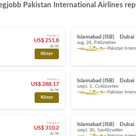
legjobb Pakistan International Airlines rep
Kezdje a
Islamabad (ISB)
Dubai
US$ 251.8
aug. 28., P
Közvetlen
Ár/fő
Pakistan Intern
Könyv
Kezdje a
Islamabad (ISB)
Dubai
US$ 288.17
szept. 3., Cs
Közvetlen
Ár/fő
Pakistan Intern
Könyv
Kezdje a
Islamabad (ISB)
Dubai
US$ 310.2
szept. 30., Sze
Közvetlen
Ár/fő
Pakistan Intern