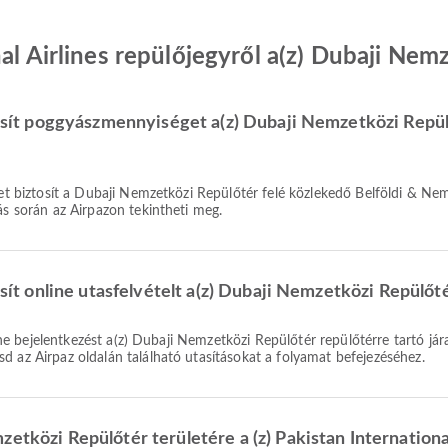
al Airlines repülőjegyről a(z) Dubaji Nem
ztosít poggyászmennyiséget a(z) Dubaji Nemzetközi Repül
ás során az Airpazon tekintheti meg.
osít online utasfelvételt a(z) Dubaji Nemzetközi Repülőt
d az Airpaz oldalán található utasításokat a folyamat befejezéséhez.
etközi Repülőtér területére a (z) Pakistan International