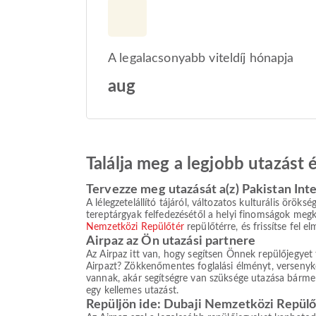
A legalacsonyabb viteldíj hónapja
aug
Találja meg a legjobb utazást
Tervezze meg utazását a(z) Pakistan Inte
A lélegzetelállító tájáról, változatos kulturális örök
tereptárgyak felfedezésétől a helyi finomságok megkó
Nemzetközi Repülőtér
repülőtérre, és frissítse fel el
Airpaz az Ön utazási partnere
Az Airpaz itt van, hogy segítsen Önnek repülőjegyet f
Airpazt? Zökkenőmentes foglalási élményt, versenyké
vannak, akár segítségre van szüksége utazása bármel
egy kellemes utazást.
Repüljön ide: Dubaji Nemzetközi Repülő