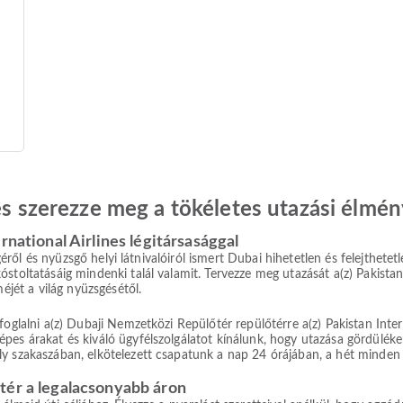
 és szerezze meg a tökéletes utazási élmén
rnational Airlines légitársasággal
ségéről és nyüzsgő helyi látnivalóiról ismert Dubai hihetetlen és felejthet
stoltatásáig mindenki talál valamit. Tervezze meg utazását a(z) Pakistan 
méjét a világ nyüzsgésétől.
oglalni a(z) Dubaji Nemzetközi Repülőtér repülőtérre a(z) Pakistan Intern
pes árakat és kiváló ügyfélszolgálatot kínálunk, hogy utazása gördüléken
y szakaszában, elkötelezett csapatunk a nap 24 órájában, a hét minden 
tér a legalacsonyabb áron