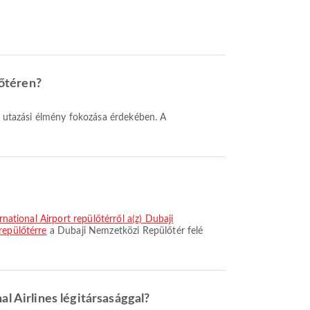
lőtéren?
rnational Airport repülőtérről a(z) Dubaji
repülőtérre
a Dubaji Nemzetközi Repülőtér felé
al Airlines légitársasággal?