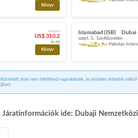
Könyv
Kezdje a
Islamabad (ISB)
Dubai
US$ 310.2
szept. 5., Szo
Közvetlen
Ár/fő
Pakistan Intern
Könyv
eltüntetett árak nem feltétlenül naprakészek, és előzetes értesítés nélkü
jtani.
es Járatinformációk ide: Dubaji Nemzetköz