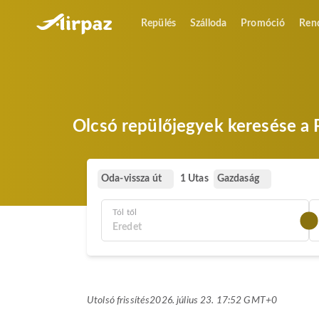
Repülés
Szálloda
Promóció
Ren
Olcsó repülőjegyek keresése a P
Oda-vissza út
Gazdaság
1 Utas
Tól től
Utolsó frissítés
2026. július 23. 17:52 GMT+0