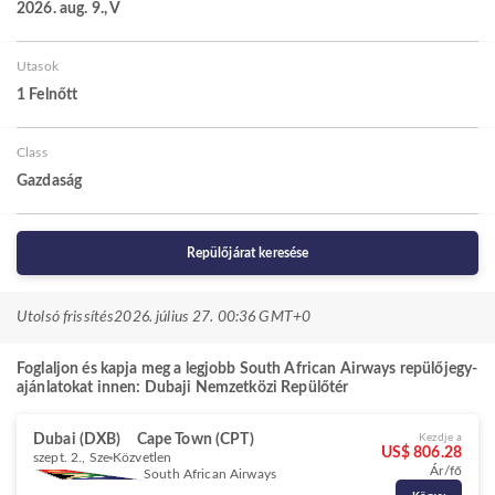
2026. aug. 9., V
Utasok
1 Felnőtt
Class
Gazdaság
Repülőjárat keresése
Utolsó frissítés
2026. július 27. 00:36 GMT+0
Foglaljon és kapja meg a legjobb South African Airways repülőjegy-
ajánlatokat innen: Dubaji Nemzetközi Repülőtér
Dubai (DXB)
Cape Town (CPT)
Kezdje a
US$ 806.28
szept. 2., Sze
Közvetlen
Ár/fő
South African Airways