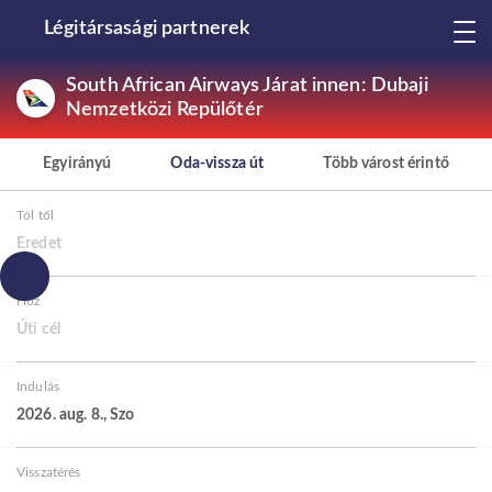
Légitársasági partnerek
South African Airways Járat innen: Dubaji
Nemzetközi Repülőtér
Egyirányú
Oda-vissza út
Több várost érintő
Tól től
Eredet
Hoz
Úti cél
Indulás
2026. aug. 8., Szo
Visszatérés