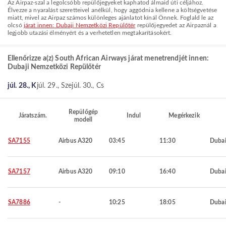
Az Airpaz-szal a legolcsóbb repülőjegyeket kaphatod álmaid úti céljához.
Élvezze a nyaralást szeretteivel anélkül, hogy aggódnia kellene a költségvetése
miatt, mivel az Airpaz számos különleges ajánlatot kínál Önnek. Foglald le az
olcsó
járat innen: Dubaji Nemzetközi Repülőtér
repülőjegyedet az Airpaznál a
legjobb utazási élményért és a verhetetlen megtakarításokért.
Ellenőrizze a(z) South African Airways járat menetrendjét innen:
Dubaji Nemzetközi Repülőtér
júl. 28., K
júl. 29., Sze
júl. 30., Cs
Repülőgép
Járatszám.
Indul
Megérkezik
modell
SA7155
Airbus A320
03:45
11:30
Duba
SA7157
Airbus A320
09:10
16:40
Duba
SA7886
-
10:25
18:05
Duba