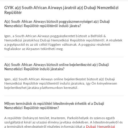
GYIK a(z) South African Airways járatról a(z) Dubaji Nemzetközi
Repülőtér
A(z) South African Airways biztosít poggyászmennyiséget a(z) Dubaji
Nemzetközi Repülőtér repülőtérről induló járatra?
Igen, a South African Airways poggyászkeretet biztosít a Belföldi &
Nemzetközi járatokhoz Dubaji Nemzetközi Repülőtér repülőtérről. A részletek
a jegytípustól és az úti céltól függően változnak. A poggyász részleteit
foglaláskor az Airpazon tekintheti meg.
A(z) South African Airways biztosít online bejelentkezést a(z) Dubaji
Nemzetközi Repülőtér induló járataira?
Igen, a(z) South African Airways online bejelentkezést biztosít a(z) Dubaji
Nemzetközi Repülőtér repülőteréről induló járatokra, így Ön kényelmesen
bejelentkezhet járatára platformunkon keresztül.
Milyen terminálok és repülőtéri létesítmények érhetők el a Dubaji
Nemzetközi Repülőtér repülőtéren?
A repülőtér Dohányzó terület, Imaterem, Parkolóhelyek és számos egyéb
szolgáltatást kínál az utazási élmény javítása érdekében. A létesítményekről és
a terminálok elrendezéséről részletes információkat a
Dubaji Nemzetközi