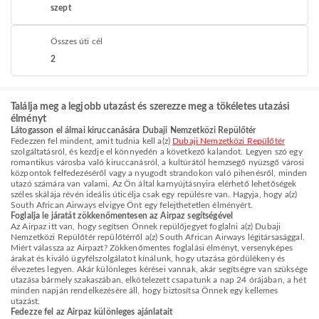
szept
Összes úti cél
2
Találja meg a legjobb utazást és szerezze meg a tökéletes utazási
élményt
Látogasson el álmai kiruccanására Dubaji Nemzetközi Repülőtér
Fedezzen fel mindent, amit tudnia kell a(z)
Dubaji Nemzetközi Repülőtér
szolgáltatásról, és kezdje el könnyedén a következő kalandot. Legyen szó egy
romantikus városba való kiruccanásról, a kultúrától hemzsegő nyüzsgő városi
központok felfedezéséről vagy a nyugodt strandokon való pihenésről, minden
utazó számára van valami. Az Ön által karnyújtásnyira elérhető lehetőségek
széles skálája révén ideális úticélja csak egy repülésre van. Hagyja, hogy a(z)
South African Airways elvigye Önt egy felejthetetlen élményért.
Foglalja le járatát zökkenőmentesen az Airpaz segítségével
Az Airpaz itt van, hogy segítsen Önnek repülőjegyet foglalni a(z) Dubaji
Nemzetközi Repülőtér repülőtérről a(z) South African Airways légitársasággal.
Miért válassza az Airpazt? Zökkenőmentes foglalási élményt, versenyképes
árakat és kiváló ügyfélszolgálatot kínálunk, hogy utazása gördülékeny és
élvezetes legyen. Akár különleges kérései vannak, akár segítségre van szüksége
utazása bármely szakaszában, elkötelezett csapatunk a nap 24 órájában, a hét
minden napján rendelkezésére áll, hogy biztosítsa Önnek egy kellemes
utazást.
Fedezze fel az Airpaz különleges ajánlatait