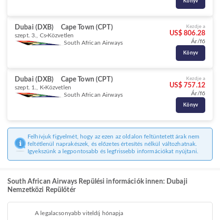
Könyv
Dubai (DXB)
Cape Town (CPT)
Kezdje a
US$ 806.28
szept. 3., Cs
Közvetlen
Ár/fő
South African Airways
Könyv
Dubai (DXB)
Cape Town (CPT)
Kezdje a
US$ 757.12
szept. 1., K
Közvetlen
Ár/fő
South African Airways
Könyv
Felhívjuk figyelmét, hogy az ezen az oldalon feltüntetett árak nem
feltétlenül naprakészek, és előzetes értesítés nélkül változhatnak.
Igyekszünk a legpontosabb és legfrissebb információkat nyújtani.
South African Airways Repülési információk innen: Dubaji
Nemzetközi Repülőtér
A legalacsonyabb viteldíj hónapja