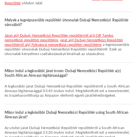
Repülőtér
oldalon talál.
Melyek a legnépszerűbb repülőtéri útvonalak Dubaji Nemzetközi Repülőtér
városából?
járat a(z) Dubaji Nemzetközi Repülőtér repülőtérről a(z) OR Tambo
nemzetközi repülőtér repülőtérre
,
járat a(z) Dubaji Nemzetközi Repülőtér
repülőtérről a(z) Fokvárosi nemzetközi repülőtér repülőtérre
a legnépszerűbb
repülőtéri útvonalak Dubaji Nemzetközi Repülőtér repülőtérről. Ezek az
útvonalak kényelmes csatlakozásokat kínálnak az utazásához.
Mikor indul a legkorábbi járat innen: Dubaji Nemzetközi Repülőtér a(z)
South African Airways légitársasággal?
A legkorábbi járat Dubaji Nemzetközi Repülőtér repülőtérről a South African
Airways légitársasággal 03:45 órakor indul. Megtekintheti ezt a menetrendet,
és összehasonlíthatja az Airpazon elérhető egyéb járatlehetőségeket.
Mikor indul a legkésőbbi Dubaji Nemzetközi Repülőtér using South African
Airways járat?
Az utolsó járat Dubaji Nemzetközi Repülőtér repülőtérről a South African
Airways légitársasággal 23:20 órakor indul. Megtekintheti ezt a menetrendet,