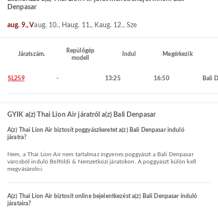
Denpasar
aug. 9., V
aug. 10., H
aug. 11., K
aug. 12., Sze
Repülőgép
Járatszám.
Indul
Megérkezik
modell
SL259
-
13:25
16:50
Bali 
GYIK a(z) Thai Lion Air járatról a(z) Bali Denpasar
A(z) Thai Lion Air biztosít poggyászkeretet a(z) Bali Denpasar induló
járatra?
Nem, a Thai Lion Air nem tartalmaz ingyenes poggyászt a Bali Denpasar
városból induló Belföldi & Nemzetközi járatokon. A poggyászt külön kell
megvásárolni.
A(z) Thai Lion Air biztosít online bejelentkezést a(z) Bali Denpasar induló
járataira?