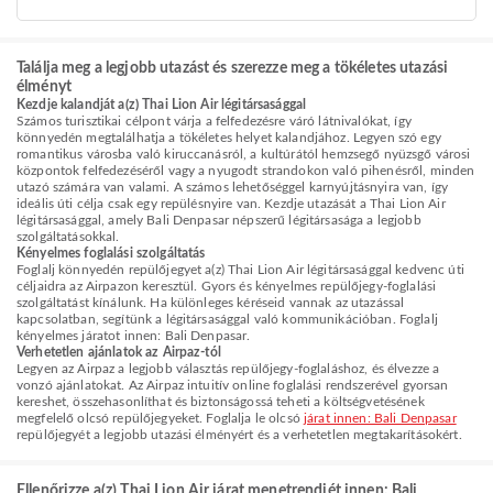
Találja meg a legjobb utazást és szerezze meg a tökéletes utazási
élményt
Kezdje kalandját a(z) Thai Lion Air légitársasággal
Számos turisztikai célpont várja a felfedezésre váró látnivalókat, így
könnyedén megtalálhatja a tökéletes helyet kalandjához. Legyen szó egy
romantikus városba való kiruccanásról, a kultúrától hemzsegő nyüzsgő városi
központok felfedezéséről vagy a nyugodt strandokon való pihenésről, minden
utazó számára van valami. A számos lehetőséggel karnyújtásnyira van, így
ideális úti célja csak egy repülésnyire van. Kezdje utazását a Thai Lion Air
légitársasággal, amely Bali Denpasar népszerű légitársasága a legjobb
szolgáltatásokkal.
Kényelmes foglalási szolgáltatás
Foglalj könnyedén repülőjegyet a(z) Thai Lion Air légitársasággal kedvenc úti
céljaidra az Airpazon keresztül. Gyors és kényelmes repülőjegy-foglalási
szolgáltatást kínálunk. Ha különleges kéréseid vannak az utazással
kapcsolatban, segítünk a légitársasággal való kommunikációban. Foglalj
kényelmes járatot innen: Bali Denpasar.
Verhetetlen ajánlatok az Airpaz-tól
Legyen az Airpaz a legjobb választás repülőjegy-foglaláshoz, és élvezze a
vonzó ajánlatokat. Az Airpaz intuitív online foglalási rendszerével gyorsan
kereshet, összehasonlíthat és biztonságossá teheti a költségvetésének
megfelelő olcsó repülőjegyeket. Foglalja le olcsó
járat innen: Bali Denpasar
repülőjegyét a legjobb utazási élményért és a verhetetlen megtakarításokért.
Ellenőrizze a(z) Thai Lion Air járat menetrendjét innen: Bali