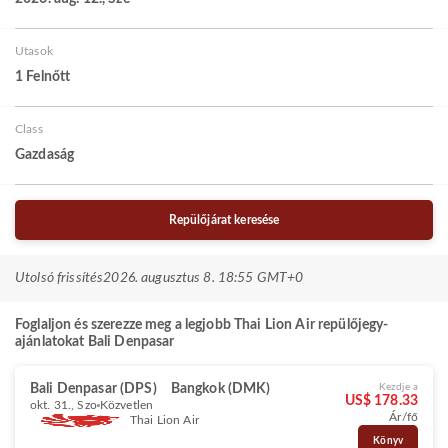
Utasok
1 Felnőtt
Class
Gazdaság
Repülőjárat keresése
Utolsó frissítés
2026. augusztus 8. 18:55 GMT+0
Foglaljon és szerezze meg a legjobb Thai Lion Air repülőjegy-
ajánlatokat Bali Denpasar
Bali Denpasar (DPS)
Bangkok (DMK)
Kezdje a
US$ 178.33
okt. 31., Szo
Közvetlen
Ár/fő
Thai Lion Air
Könyv