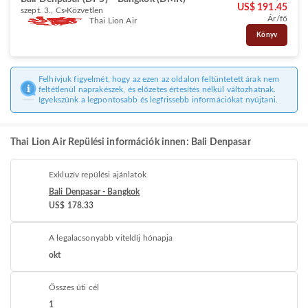
US$ 191.45
szept. 3., Cs
Közvetlen
Ár/fő
Thai Lion Air
Könyv
Felhívjuk figyelmét, hogy az ezen az oldalon feltüntetett árak nem
feltétlenül naprakészek, és előzetes értesítés nélkül változhatnak.
Igyekszünk a legpontosabb és legfrissebb információkat nyújtani.
Thai Lion Air Repülési információk innen: Bali Denpasar
Exkluzív repülési ajánlatok
Bali Denpasar - Bangkok
US$ 178.33
A legalacsonyabb viteldíj hónapja
okt
Összes úti cél
1