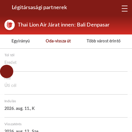
Légitársasági partnerek
Thai Lion Air Járat innen: Bali Denpasar
Egyirányú
Oda-vissza út
Több várost érintő
Tól től
Eredet
Hoz
Úti cél
Indulás
2026. aug. 11., K
Visszatérés
2026. aug. 12., Sze