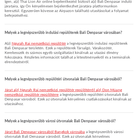
Igen, a(z) Thai Lion Air online bejelentkezést biztosít a(z) Bali Denpasar induló
járataira, így Ön kényelmesen bejelentkezhet járatára platformunkon
keresztül. Egyszerűen kövesse az Airpazon található utasításokat a folyamat
befejezéséhez.
Melyek a legnépszerűbb indulási repülőterek Bali Denpasar városában?
A(z)
Ngurah Rai nemzetközi repülőtér
a legnépszerűbb indulási repülőterek
Bali Denpasar területén. Ezek a repülőterek Társalgó, Várakozótér,
Kerekesszék és számos egyéb szolgáltatást kínálnak az utazási élmény
fokozására. Részletes információt találhat a létesítményekről és a terminálok
elrendezéséről.
Melyek a legnépszerűbb repülőtéri útvonalak Bali Denpasar városából?
járat a(z) Ngurah Rai nemzetközi repülőtér repülőtérről a(z) Don Müang
nemzetközi repülőtér repülőtérre
a legnépszerűbb repülőtéri útvonalak Bali
Denpasar városból. Ezek az útvonalak kényelmes csatlakozásokat kínálnak az
utazásához.
Melyek a legnépszerűbb városi útvonalak Bali Denpasar városából?
járat Bali Denpasar városából Bangkok városába
a legnépszerűbb városi
útvonalak Bali Denpasar városból. Ezek az útvonalak kényelmes