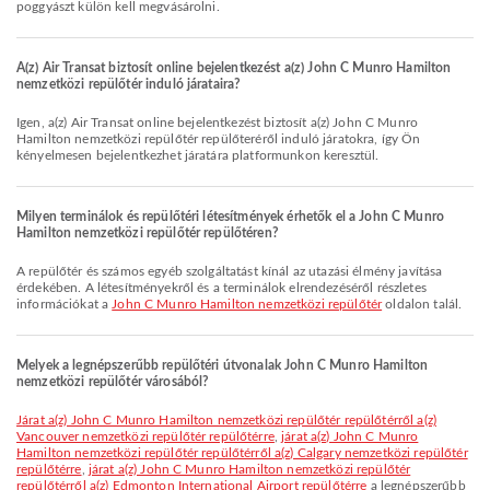
poggyászt külön kell megvásárolni.
A(z) Air Transat biztosít online bejelentkezést a(z) John C Munro Hamilton
nemzetközi repülőtér induló járataira?
Igen, a(z) Air Transat online bejelentkezést biztosít a(z) John C Munro
Hamilton nemzetközi repülőtér repülőteréről induló járatokra, így Ön
kényelmesen bejelentkezhet járatára platformunkon keresztül.
Milyen terminálok és repülőtéri létesítmények érhetők el a John C Munro
Hamilton nemzetközi repülőtér repülőtéren?
A repülőtér és számos egyéb szolgáltatást kínál az utazási élmény javítása
érdekében. A létesítményekről és a terminálok elrendezéséről részletes
információkat a
John C Munro Hamilton nemzetközi repülőtér
oldalon talál.
Melyek a legnépszerűbb repülőtéri útvonalak John C Munro Hamilton
nemzetközi repülőtér városából?
járat a(z) John C Munro Hamilton nemzetközi repülőtér repülőtérről a(z)
Vancouver nemzetközi repülőtér repülőtérre
,
járat a(z) John C Munro
Hamilton nemzetközi repülőtér repülőtérről a(z) Calgary nemzetközi repülőtér
repülőtérre
,
járat a(z) John C Munro Hamilton nemzetközi repülőtér
repülőtérről a(z) Edmonton International Airport repülőtérre
a legnépszerűbb