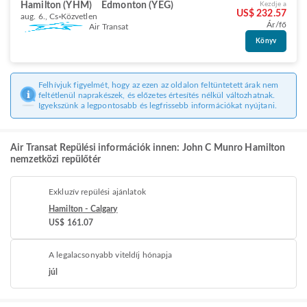
Hamilton (YHM)
Edmonton (YEG)
Kezdje a
US$ 232.57
aug. 6., Cs
Közvetlen
Ár/fő
Air Transat
Könyv
Felhívjuk figyelmét, hogy az ezen az oldalon feltüntetett árak nem
feltétlenül naprakészek, és előzetes értesítés nélkül változhatnak.
Igyekszünk a legpontosabb és legfrissebb információkat nyújtani.
Air Transat Repülési információk innen: John C Munro Hamilton
nemzetközi repülőtér
Exkluzív repülési ajánlatok
Hamilton - Calgary
US$ 161.07
A legalacsonyabb viteldíj hónapja
júl