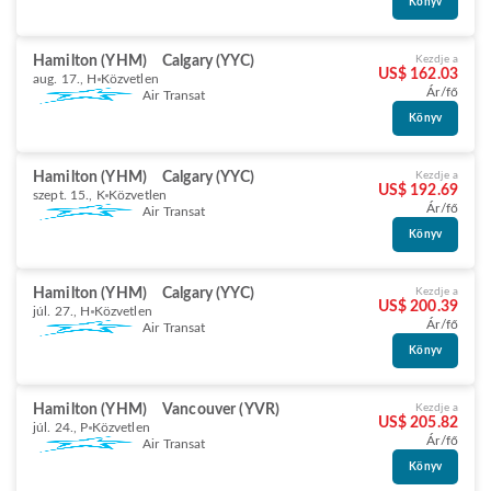
Könyv
Hamilton (YHM)
Calgary (YYC)
Kezdje a
US$ 162.03
aug. 17., H
Közvetlen
Ár/fő
Air Transat
Könyv
Hamilton (YHM)
Calgary (YYC)
Kezdje a
US$ 192.69
szept. 15., K
Közvetlen
Ár/fő
Air Transat
Könyv
Hamilton (YHM)
Calgary (YYC)
Kezdje a
US$ 200.39
júl. 27., H
Közvetlen
Ár/fő
Air Transat
Könyv
Hamilton (YHM)
Vancouver (YVR)
Kezdje a
US$ 205.82
júl. 24., P
Közvetlen
Ár/fő
Air Transat
Könyv