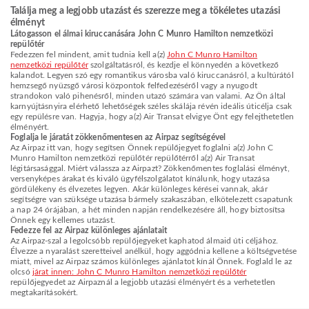
Találja meg a legjobb utazást és szerezze meg a tökéletes utazási
élményt
Látogasson el álmai kiruccanására John C Munro Hamilton nemzetközi
repülőtér
Fedezzen fel mindent, amit tudnia kell a(z)
John C Munro Hamilton
nemzetközi repülőtér
szolgáltatásról, és kezdje el könnyedén a következő
kalandot. Legyen szó egy romantikus városba való kiruccanásról, a kultúrától
hemzsegő nyüzsgő városi központok felfedezéséről vagy a nyugodt
strandokon való pihenésről, minden utazó számára van valami. Az Ön által
karnyújtásnyira elérhető lehetőségek széles skálája révén ideális úticélja csak
egy repülésre van. Hagyja, hogy a(z) Air Transat elvigye Önt egy felejthetetlen
élményért.
Foglalja le járatát zökkenőmentesen az Airpaz segítségével
Az Airpaz itt van, hogy segítsen Önnek repülőjegyet foglalni a(z) John C
Munro Hamilton nemzetközi repülőtér repülőtérről a(z) Air Transat
légitársasággal. Miért válassza az Airpazt? Zökkenőmentes foglalási élményt,
versenyképes árakat és kiváló ügyfélszolgálatot kínálunk, hogy utazása
gördülékeny és élvezetes legyen. Akár különleges kérései vannak, akár
segítségre van szüksége utazása bármely szakaszában, elkötelezett csapatunk
a nap 24 órájában, a hét minden napján rendelkezésére áll, hogy biztosítsa
Önnek egy kellemes utazást.
Fedezze fel az Airpaz különleges ajánlatait
Az Airpaz-szal a legolcsóbb repülőjegyeket kaphatod álmaid úti céljához.
Élvezze a nyaralást szeretteivel anélkül, hogy aggódnia kellene a költségvetése
miatt, mivel az Airpaz számos különleges ajánlatot kínál Önnek. Foglald le az
olcsó
járat innen: John C Munro Hamilton nemzetközi repülőtér
repülőjegyedet az Airpaznál a legjobb utazási élményért és a verhetetlen
megtakarításokért.