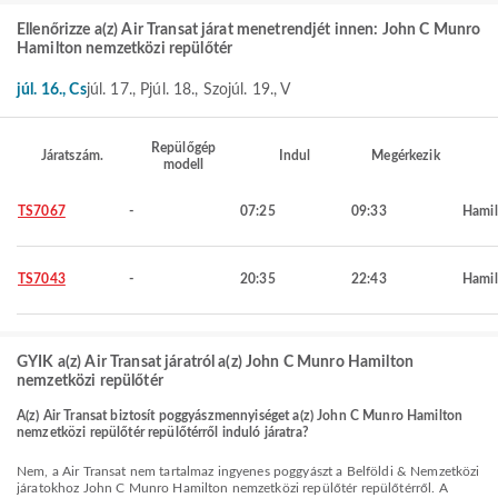
Ellenőrizze a(z) Air Transat járat menetrendjét innen: John C Munro
Hamilton nemzetközi repülőtér
júl. 16., Cs
júl. 17., P
júl. 18., Szo
júl. 19., V
Repülőgép
Járatszám.
Indul
Megérkezik
modell
TS7067
-
07:25
09:33
Hamil
TS7043
-
20:35
22:43
Hamil
GYIK a(z) Air Transat járatról a(z) John C Munro Hamilton
nemzetközi repülőtér
A(z) Air Transat biztosít poggyászmennyiséget a(z) John C Munro Hamilton
nemzetközi repülőtér repülőtérről induló járatra?
Nem, a Air Transat nem tartalmaz ingyenes poggyászt a Belföldi & Nemzetközi
járatokhoz John C Munro Hamilton nemzetközi repülőtér repülőtérről. A