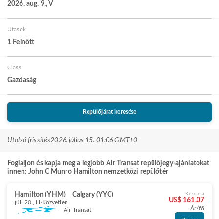
2026. aug. 9., V
Utasok
1 Felnőtt
Class
Gazdaság
Repülőjárat keresése
Utolsó frissítés
2026. július 15. 01:06 GMT+0
Foglaljon és kapja meg a legjobb Air Transat repülőjegy-ajánlatokat
innen: John C Munro Hamilton nemzetközi repülőtér
Hamilton (YHM)
Calgary (YYC)
Kezdje a
US$ 161.07
júl. 20., H
Közvetlen
Ár/fő
Air Transat