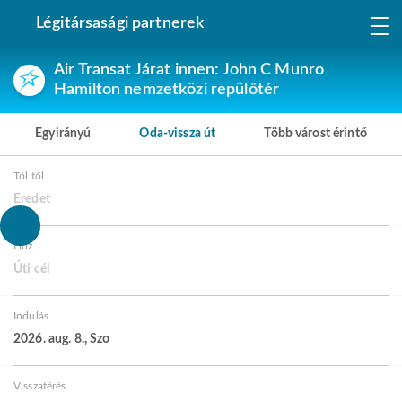
Légitársasági partnerek
Air Transat Járat innen: John C Munro
Hamilton nemzetközi repülőtér
Egyirányú
Oda-vissza út
Több várost érintő
Tól től
Eredet
Hoz
Úti cél
Indulás
2026. aug. 8., Szo
Visszatérés