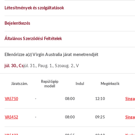
Létesítmények és szolgáltatások
Bejelentkezés
Általános Szerződési Feltételek
Ellenőrizze a(z) Virgin Australia járat menetrendjét
júl. 30., Cs
júl. 31., P
aug. 1., Szo
aug. 2., V
Repülőgép
Járatszám.
Indul
Megérkezik
modell
VA5750
-
08:00
12:10
Singa
VA5452
-
08:00
09:25
Singa