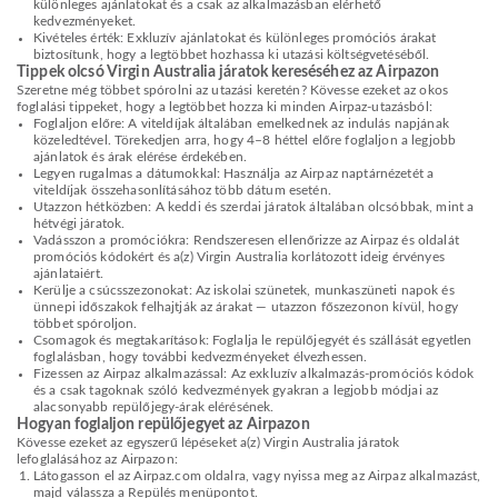
különleges ajánlatokat és a csak az alkalmazásban elérhető
kedvezményeket.
Kivételes érték: Exkluzív ajánlatokat és különleges promóciós árakat
biztosítunk, hogy a legtöbbet hozhassa ki utazási költségvetéséből.
Tippek olcsó Virgin Australia járatok kereséséhez az Airpazon
Szeretne még többet spórolni az utazási keretén? Kövesse ezeket az okos
foglalási tippeket, hogy a legtöbbet hozza ki minden Airpaz-utazásból:
Foglaljon előre: A viteldíjak általában emelkednek az indulás napjának
közeledtével. Törekedjen arra, hogy 4–8 héttel előre foglaljon a legjobb
ajánlatok és árak elérése érdekében.
Legyen rugalmas a dátumokkal: Használja az Airpaz naptárnézetét a
viteldíjak összehasonlításához több dátum esetén.
Utazzon hétközben: A keddi és szerdai járatok általában olcsóbbak, mint a
hétvégi járatok.
Vadásszon a promóciókra: Rendszeresen ellenőrizze az Airpaz és oldalát
promóciós kódokért és a(z) Virgin Australia korlátozott ideig érvényes
ajánlataiért.
Kerülje a csúcsszezonokat: Az iskolai szünetek, munkaszüneti napok és
ünnepi időszakok felhajtják az árakat — utazzon főszezonon kívül, hogy
többet spóroljon.
Csomagok és megtakarítások: Foglalja le repülőjegyét és szállását egyetlen
foglalásban, hogy további kedvezményeket élvezhessen.
Fizessen az Airpaz alkalmazással: Az exkluzív alkalmazás-promóciós kódok
és a csak tagoknak szóló kedvezmények gyakran a legjobb módjai az
alacsonyabb repülőjegy-árak elérésének.
Hogyan foglaljon repülőjegyet az Airpazon
Kövesse ezeket az egyszerű lépéseket a(z) Virgin Australia járatok
lefoglalásához az Airpazon:
Látogasson el az Airpaz.com oldalra, vagy nyissa meg az Airpaz alkalmazást,
majd válassza a Repülés menüpontot.