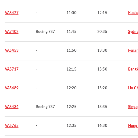
VA5427
-
11:00
12:15
Kuala
VA7402
Boeing 787
11:45
20:35
Sydn
VA5453
-
11:50
13:30
Pena
VA5717
-
12:15
15:50
Bang
VA5489
-
12:20
15:20
Ho Ch
VA5434
Boeing 737
12:25
13:35
Singa
VA5765
-
12:35
16:30
Hong