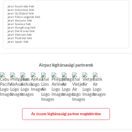
járat Ausztrália felé
járat Indonézia felé
járat Új-Zéland felé
járat Fidzsi-szigetek felé
járat Vanuatu felé
járat Szamoa felé
járat HongKong felé
járat Dél-Korea felé
járat Vietnám felé
járat Thaiföld felé
járat Japán felé
Airpaz légitársasági partnerek
Az összes légitársasági partner megtekintése