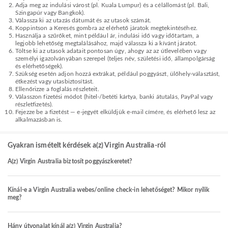
Adja meg az indulási várost (pl. Kuala Lumpur) és a célállomást (pl. Bali,
Szingapúr vagy Bangkok).
Válassza ki az utazás dátumát és az utasok számát.
Koppintson a Keresés gombra az elérhető járatok megtekintéséhez.
Használja a szűrőket, mint például ár, indulási idő vagy időtartam, a
legjobb lehetőség megtalálásához, majd válassza ki a kívánt járatot.
Töltse ki az utasok adatait pontosan úgy, ahogy az az útlevelében vagy
személyi igazolványában szerepel (teljes név, születési idő, állampolgárság
és elérhetőségek).
Szükség esetén adjon hozzá extrákat, például poggyászt, ülőhely-választást,
étkezést vagy utasbiztosítást.
Ellenőrizze a foglalás részleteit.
Válasszon fizetési módot (hitel-/betéti kártya, banki átutalás, PayPal vagy
részletfizetés).
Fejezze be a fizetést — e-jegyét elküldjük e-mail címére, és elérhető lesz az
alkalmazásban is.
Gyakran ismételt kérdések a(z) Virgin Australia-ról
A(z) Virgin Australia biztosít poggyászkeretet?
Kínál-e a Virgin Australia webes/online check-in lehetőséget? Mikor nyílik
meg?
Hány útvonalat kínál a(z) Virgin Australia?