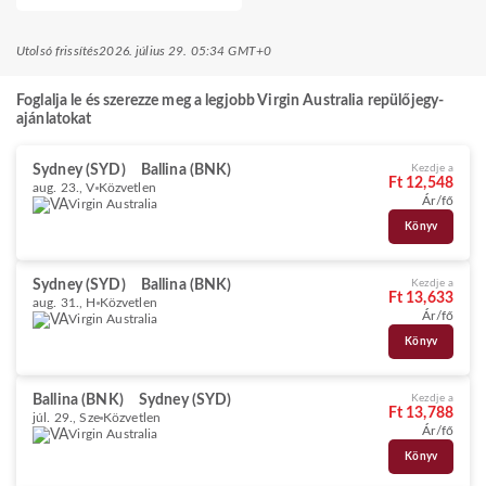
Utolsó frissítés
2026. július 29. 05:34 GMT+0
Foglalja le és szerezze meg a legjobb Virgin Australia repülőjegy-
ajánlatokat
Sydney (SYD)
Ballina (BNK)
Kezdje a
Ft 12,548
aug. 23., V
Közvetlen
Ár/fő
Virgin Australia
Könyv
Sydney (SYD)
Ballina (BNK)
Kezdje a
Ft 13,633
aug. 31., H
Közvetlen
Ár/fő
Virgin Australia
Könyv
Ballina (BNK)
Sydney (SYD)
Kezdje a
Ft 13,788
júl. 29., Sze
Közvetlen
Ár/fő
Virgin Australia
Könyv