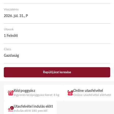
Visszatérés
2026. júl. 31., P
Utasok
1 Felnőtt
Class
Gazdaság
Repülőjárat keresése
Kézipoggyász
Online utasfelvétel
Ingyenes kézipoggyász-keret: 8 kg
Online utasfelvétel elérhető
Utasfelvétel indulás előtt
Indulás előtt 180 perctől