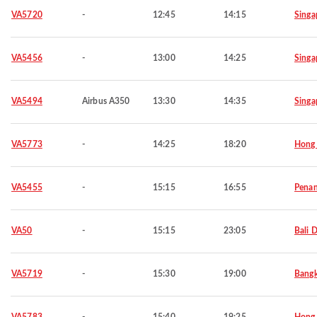
VA5720
-
12:45
14:15
Singa
VA5456
-
13:00
14:25
Singa
VA5494
Airbus A350
13:30
14:35
Singa
VA5773
-
14:25
18:20
Hong
VA5455
-
15:15
16:55
Pena
VA50
-
15:15
23:05
Bali 
VA5719
-
15:30
19:00
Bang