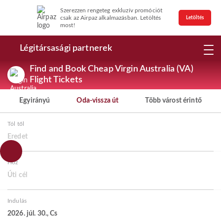
Szerezzen rengeteg exkluzív promóciót
csak az Airpaz alkalmazásban. Letöltés
Letöltés
most!
Légitársasági partnerek
Find and Book Cheap Virgin Australia (VA)
Flight Tickets
Egyirányú
Oda-vissza út
Több várost érintő
Tól től
Eredet
Hoz
Úti cél
Indulás
2026. júl. 30., Cs