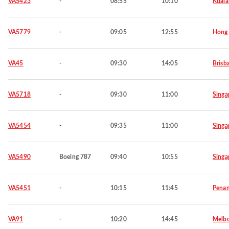
VA5423
-
08:55
10:10
Kuala
VA5779
-
09:05
12:55
Hong
VA45
-
09:30
14:05
Brisb
VA5718
-
09:30
11:00
Singa
VA5454
-
09:35
11:00
Singa
VA5490
Boeing 787
09:40
10:55
Singa
VA5451
-
10:15
11:45
Pena
VA91
-
10:20
14:45
Melb