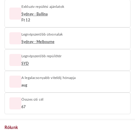
Exkluzív repülési ajánlatok
Sydney - Ballina
Ft 12
Legnépszerűbb útvonalak
Sydney - Melbourne
Legnépszerűbb repülőtér
SYD
A legalacsonyabb viteldíj hónapja
aug
Összes úti cél
67
Rólunk