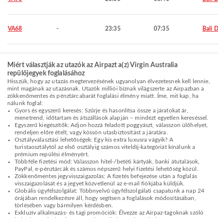
VA68
-
23:35
07:35
Bali 
Miért választják az utazók az Airpazt a(z) Virgin Australia
repülőjegyek foglalásához
Hisszük, hogy az utazás megtervezésének ugyanolyan élvezetesnek kell lennie,
mint magának az utazásnak. Utazók milliói bíznak világszerte az Airpazban a
zökkenőmentes és pénztárcabarát foglalási élmény miatt. Íme, mit kap, ha
nálunk foglal:
Gyors és egyszerű keresés: Szűrje és hasonlítsa össze a járatokat ár,
menetrend, időtartam és átszállások alapján – mindezt egyetlen kereséssel.
Egyszerű kiegészítők: Adjon hozzá feladott poggyászt, válasszon ülőhelyet,
rendeljen előre ételt, vagy kössön utasbiztosítást a járatára.
Osztályválasztási lehetőségek: Egy kis extra luxusra vágyik? A
turistaosztálytól az első osztályig számos viteldíj-kategóriát kínálunk a
prémium repülési élményért.
Többféle fizetési mód: Válasszon hitel-/betéti kártyák, banki átutalások,
PayPal, e-pénztárcák és számos népszerű helyi fizetési lehetőség közül.
Zökkenőmentes jegyvisszaigazolás: A fizetés befejezése után a foglalás
visszaigazolását és a jegyet közvetlenül az e-mail fiókjába küldjük.
Globális ügyfélszolgálat: Többnyelvű ügyfélszolgálati csapatunk a nap 24
órájában rendelkezésre áll, hogy segítsen a foglalások módosításában,
törlésében vagy bármilyen kérdésben.
Exkluzív alkalmazás- és tagi promóciók: Élvezze az Airpaz-tagoknak szóló