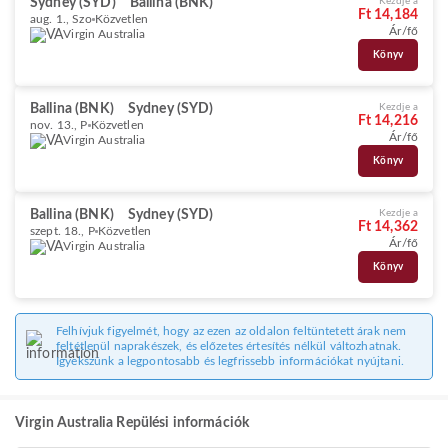
Sydney (SYD)
Ballina (BNK)
Kezdje a
Ft 14,184
aug. 1., Szo
Közvetlen
Ár/fő
Virgin Australia
Könyv
Ballina (BNK)
Sydney (SYD)
Kezdje a
Ft 14,216
nov. 13., P
Közvetlen
Ár/fő
Virgin Australia
Könyv
Ballina (BNK)
Sydney (SYD)
Kezdje a
Ft 14,362
szept. 18., P
Közvetlen
Ár/fő
Virgin Australia
Könyv
Felhívjuk figyelmét, hogy az ezen az oldalon feltüntetett árak nem
feltétlenül naprakészek, és előzetes értesítés nélkül változhatnak.
Igyekszünk a legpontosabb és legfrissebb információkat nyújtani.
Virgin Australia Repülési információk