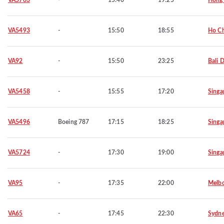
VA5783
-
15:40
19:25
Hong
VA5493
-
15:50
18:55
Ho Ch
VA92
-
15:50
23:25
Bali 
VA5458
-
15:55
17:20
Singa
VA5496
Boeing 787
17:15
18:25
Singa
VA5724
-
17:30
19:00
Singa
VA95
-
17:35
22:00
Melb
VA65
-
17:45
22:30
Sydn