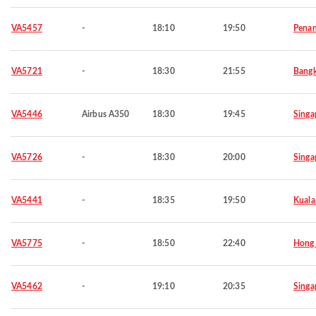
VA5457
-
18:10
19:50
Pena
VA5721
-
18:30
21:55
Bang
VA5446
Airbus A350
18:30
19:45
Singa
VA5726
-
18:30
20:00
Singa
VA5441
-
18:35
19:50
Kuala
VA5775
-
18:50
22:40
Hong
VA5462
-
19:10
20:35
Singa