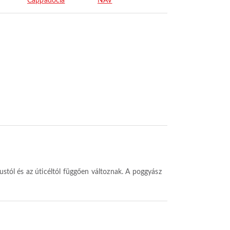
Cappadocia
NAV