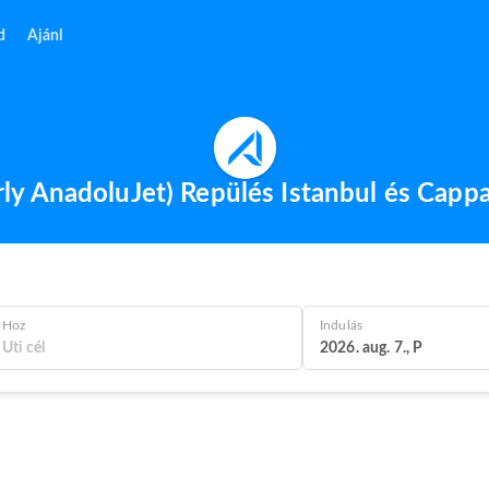
d
Ajánl
ly AnadoluJet) Repülés Istanbul és Capp
Hoz
Indulás
2026. aug. 7., P