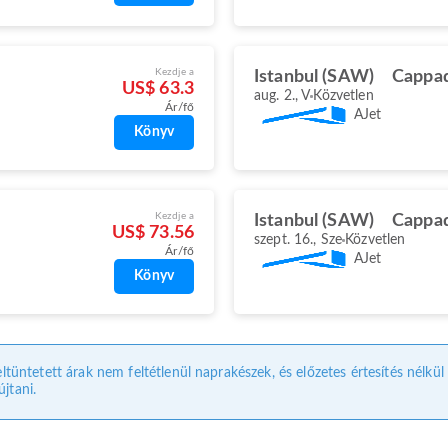
Kezdje a
Istanbul (SAW)
Cappad
US$ 63.3
aug. 2., V
Közvetlen
Ár/fő
AJet
Könyv
Kezdje a
Istanbul (SAW)
Cappad
US$ 73.56
szept. 16., Sze
Közvetlen
Ár/fő
AJet
Könyv
eltüntetett árak nem feltétlenül naprakészek, és előzetes értesítés nélkü
jtani.