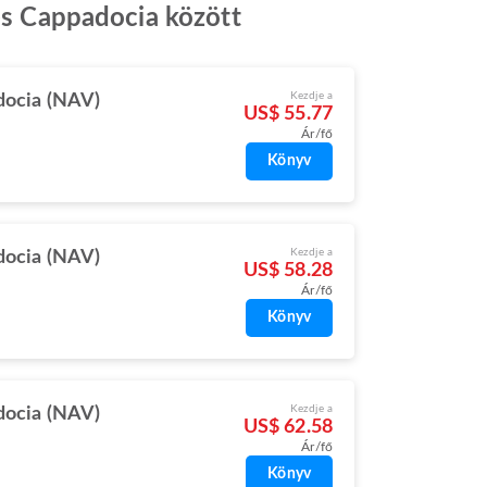
 és Cappadocia között
Kezdje a
ocia (NAV)
US$ 55.77
Ár/fő
Könyv
Kezdje a
ocia (NAV)
US$ 58.28
Ár/fő
Könyv
Kezdje a
ocia (NAV)
US$ 62.58
Ár/fő
Könyv