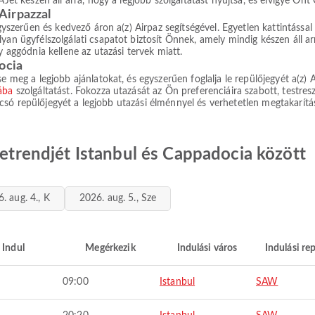
AJet készen áll arra, hogy a legjobb szolgáltatást nyújtsa, és elvigye Ön
Airpazzal
gyszerűen és kedvező áron a(z) Airpaz segítségével. Egyetlen kattintással 
lyan ügyfélszolgálati csapatot biztosít Önnek, amely mindig készen áll 
y aggódnia kellene az utazási tervek miatt.
ocia
e meg a legjobb ajánlatokat, és egyszerűen foglalja le repülőjegyét a(z) A
ába
szolgáltatást. Fokozza utazását az Ön preferenciáira szabott, testres
 olcsó repülőjegyét a legjobb utazási élménnyel és verhetetlen megtakarítá
enetrendjét Istanbul és Cappadocia között
. aug. 4., K
2026. aug. 5., Sze
Indul
Megérkezik
Indulási város
Indulási re
09:00
Istanbul
SAW