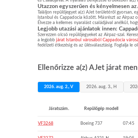
és családjával. A nyaralás befejezése érdekében a(z) 
Utazzon egyszerűen és kényelmesen az 
Találjon repülőjegyet a(z) AJet területéről gyorsan, e
Istanbul és Cappadocia között. Másrészt az Airpaz o
Élvezze a kellemes nyaralást családjával anélkül, hog
Legjobb utazási ajánlatok innen: Cappad
Szerezzen olcsó repülőjegyeket az Airpaz-szal. Keress
a legjobb
járat Istanbul városából Cappadocia város
fedélzeti étkezésig és az ülésválasztásig. Foglalja le
Ellenőrizze a(z) AJet járat m
2026. aug. 2., V
2026. aug. 3., H
2026
Járatszám.
Repülőgép modell
VF3268
Boeing 737
07:45