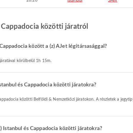
20:20
Istanbul
SAW
s Cappadocia közötti járatról
 Cappadocia között a (z) AJet légitársasággal?
 járatával körülbelül 1h 15m.
Istanbul és Cappadocia közötti járatokra?
(z) Istanbul és Cappadocia közötti járatokra?