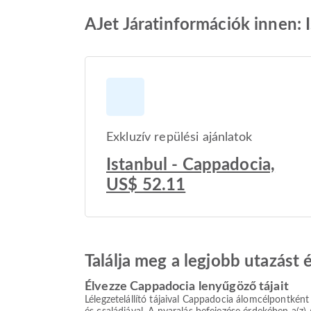
AJet Járatinformációk innen: 
Exkluzív repülési ajánlatok
Istanbul - Cappadocia,
US$ 52.11
Találja meg a legjobb utazást
Élvezze Cappadocia lenyűgöző tájait
Lélegzetelállító tájaival Cappadocia álomcélpontként