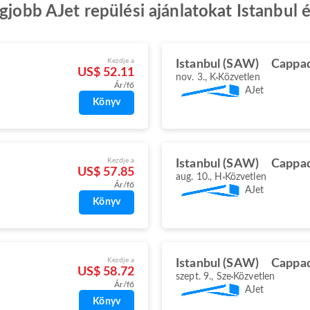
egjobb AJet repülési ajánlatokat Istanbul
Kezdje a
Istanbul (SAW)
Cappad
US$ 52.11
nov. 3., K
Közvetlen
Ár/fő
AJet
Könyv
Kezdje a
Istanbul (SAW)
Cappad
US$ 57.85
aug. 10., H
Közvetlen
Ár/fő
AJet
Könyv
Kezdje a
Istanbul (SAW)
Cappad
US$ 58.72
szept. 9., Sze
Közvetlen
Ár/fő
AJet
Könyv