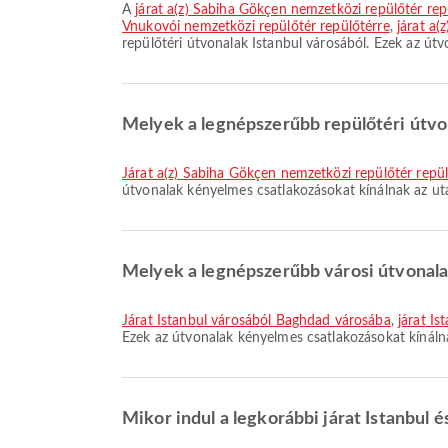
A
járat a(z) Sabiha Gökçen nemzetközi repülőtér rep
Vnukovói nemzetközi repülőtér repülőtérre
,
járat a(
repülőtéri útvonalak Istanbul városából. Ezek az út
Melyek a legnépszerűbb repülőtéri útvo
járat a(z) Sabiha Gökçen nemzetközi repülőtér repü
útvonalak kényelmes csatlakozásokat kínálnak az ut
Melyek a legnépszerűbb városi útvonala
járat Istanbul városából Baghdad városába
,
járat I
Ezek az útvonalak kényelmes csatlakozásokat kínáln
Mikor indul a legkorábbi járat Istanbul 