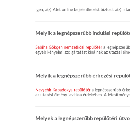
Igen, a(z) AJet online bejelentkezést biztosít a(z) 
Melyik a legnépszerűbb indulási repülőt
Sabiha Gökçen nemzetközi repülőtér
a legnépszerűbb
egyéb kényelmi szolgáltatást kínálnak az utazási élm
Melyik a legnépszerűbb érkezési repül
Nevşehir Kapadokya repülőtér
a legnépszerűbb érkez
az utazási élmény javítása érdekében. A létesítménye
Melyek a legnépszerűbb repülőtéri útvo