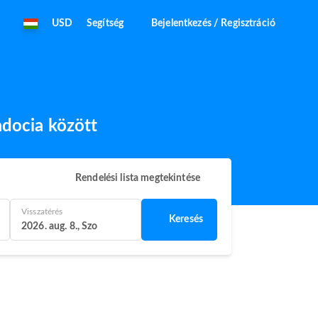
USD
Segítség
Bejelentkezés / Regisztráció
adocia között
Rendelési lista megtekintése
Visszatérés
Keresés
2026. aug. 8., Szo