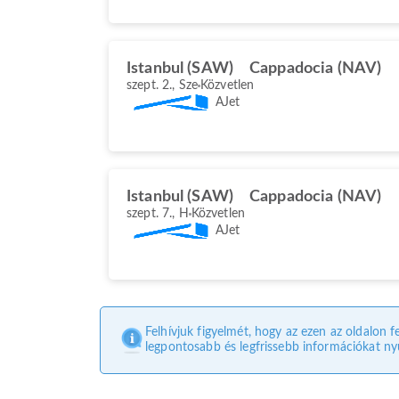
Istanbul (SAW)
Cappadocia (NAV)
szept. 2., Sze
Közvetlen
AJet
Istanbul (SAW)
Cappadocia (NAV)
szept. 7., H
Közvetlen
AJet
Felhívjuk figyelmét, hogy az ezen az oldalon f
legpontosabb és legfrissebb információkat nyú