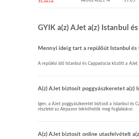
VF3272
Airbus A321 N
19:05
GYIK a(z) AJet a(z) Istanbul é
Mennyi ideig tart a repülőút Istanbul és
A repülési idő Istanbul és Cappadocia között a AJet
A(z) AJet biztosít poggyászkeretet a(z) 
Igen, a AJet poggyászkeretet biztosít a Istanbul és Cappadocia közötti Belföldi & Nemzetközi járatokon. A részletek a jegytípustól és az úticéltól függően változnak. A poggyász
részletei az Airpazon tekinthetők meg foglaláskor.
A(z) AJet biztosít online utasfelvételt a