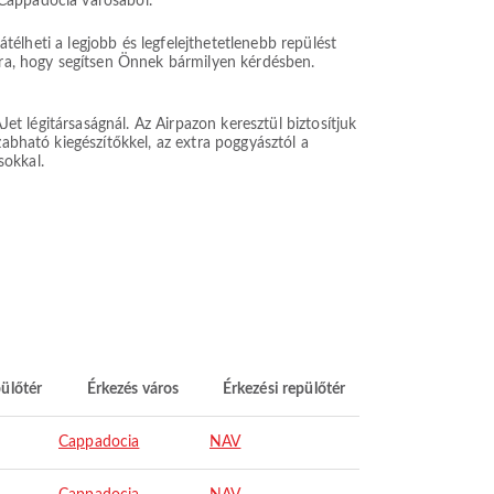
t Cappadocia városából.
átélheti a legjobb és legfelejthetetlenebb repülést
arra, hogy segítsen Önnek bármilyen kérdésben.
Jet légitársaságnál. Az Airpazon keresztül biztosítjuk
zabható kiegészítőkkel, az extra poggyásztól a
sokkal.
pülőtér
Érkezés város
Érkezési repülőtér
Cappadocia
NAV