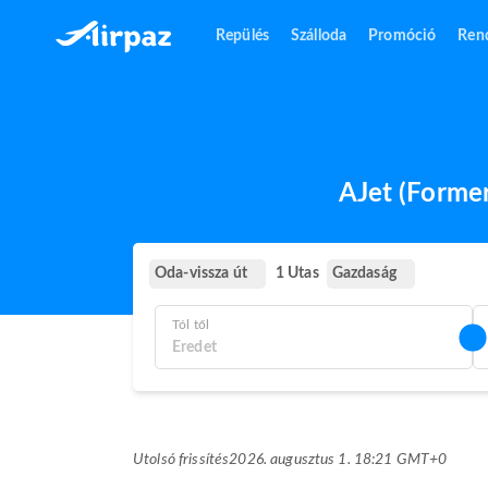
Repülés
Szálloda
Promóció
Ren
AJet (Former
Oda-vissza út
Gazdaság
1 Utas
Tól től
Utolsó frissítés
2026. augusztus 1. 18:21 GMT+0