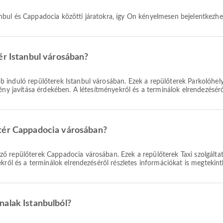
Istanbul és Cappadocia közötti járatokra, így Ön kényelmesen bejelentkezh
ér Istanbul városában?
 induló repülőterek Istanbul városában. Ezek a repülőterek Parkolóhely
ény javítása érdekében. A létesítményekről és a terminálok elrendezésérő
őtér Cappadocia városában?
ő repülőterek Cappadocia városában. Ezek a repülőterek Taxi szolgáltat
kről és a terminálok elrendezéséről részletes információkat is megtekint
nalak Istanbulból?