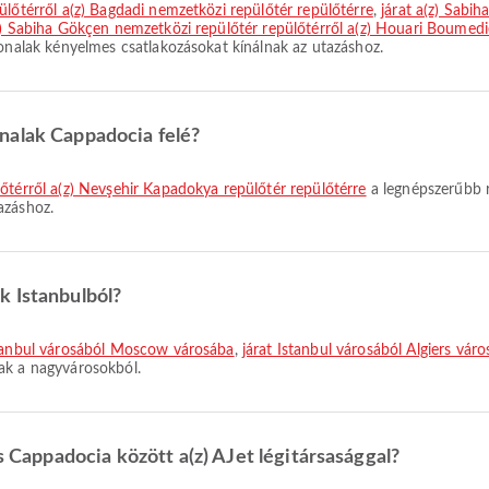
ülőtérről a(z) Bagdadi nemzetközi repülőtér repülőtérre
,
járat a(z) Sabi
z) Sabiha Gökçen nemzetközi repülőtér repülőtérről a(z) Houari Boumedi
vonalak kényelmes csatlakozásokat kínálnak az utazáshoz.
nalak Cappadocia felé?
lőtérről a(z) Nevşehir Kapadokya repülőtér repülőtérre
a legnépszerűbb r
azáshoz.
k Istanbulból?
stanbul városából Moscow városába
,
járat Istanbul városából Algiers vár
ak a nagyvárosokból.
és Cappadocia között a(z) AJet légitársasággal?