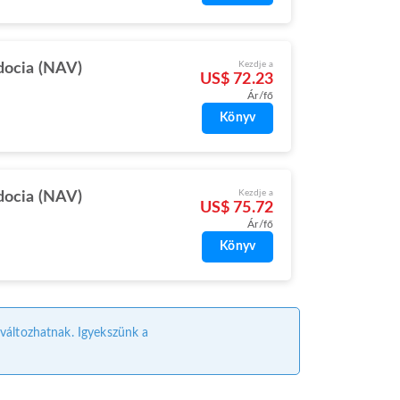
Kezdje a
ocia (NAV)
US$ 72.23
Ár/fő
Könyv
Kezdje a
ocia (NAV)
US$ 75.72
Ár/fő
Könyv
l változhatnak. Igyekszünk a