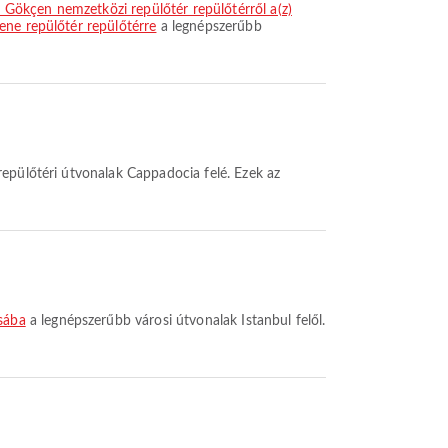
ha Gökçen nemzetközi repülőtér repülőtérről a(z)
ene repülőtér repülőtérre
a legnépszerűbb
epülőtéri útvonalak Cappadocia felé. Ezek az
osába
a legnépszerűbb városi útvonalak Istanbul felől.