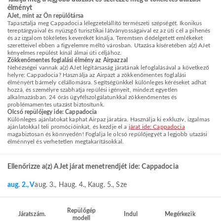
élményt
AJet, mint az Ön repülőtársa
Tapasztalja meg Cappadocia lélegzetelállító természeti szépségét. Ikonikus
tereptárgyaival és nyüzsgő turisztikai látványosságaival ez az úti cél a pihenés
és az izgalom tökéletes keverékét kínálja. Teremtsen dédelgetett emlékeket
szeretteivel ebben a figyelemre méltó városban. Utazása kíséretében a(z) AJet
kényelmes repülést kínál álmai úti céljához.
Zökkenőmentes foglalási élmény az Airpazzal
Nehézségei vannak a(z) AJet légitársaság járatának lefoglalásával a következő
helyre: Cappadocia? Használja az Airpazt a zökkenőmentes foglalási
élményért bármely célállomásra. Segítségünkkel különleges kéréseket adhat
hozzá, és személyre szabhatja repülési igényeit, mindezt egyetlen
alkalmazásban. 24 órás ügyfélszolgálatunkkal zökkenőmentes és
problémamentes utazást biztosítunk.
Olcsó repülőjegy ide: Cappadocia
Különleges ajánlatokat kaphat Airpaz járatára. Használja ki exkluzív, izgalmas
ajánlatokkal teli promócióinkat, és kezdje el a
járat ide: Cappadocia
magabiztosan és könnyedén! Foglalja le olcsó repülőjegyét a legjobb utazási
élménnyel és verhetetlen megtakarításokkal.
Ellenőrizze a(z) AJet járat menetrendjét ide: Cappadocia
aug. 2., V
aug. 3., H
aug. 4., K
aug. 5., Sze
Repülőgép
Járatszám.
Indul
Megérkezik
modell