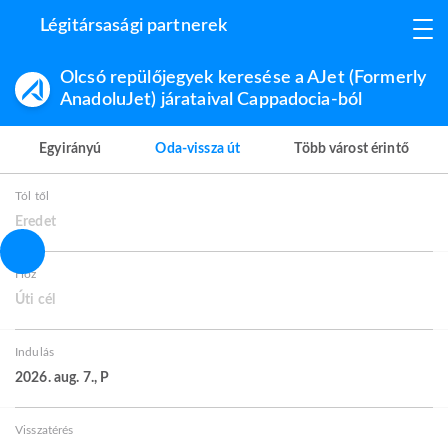
Légitársasági partnerek
Olcsó repülőjegyek keresése a AJet (Formerly
AnadoluJet) járataival Cappadocia-ból
Egyirányú
Oda-vissza út
Több várost érintő
Tól től
Eredet
Hoz
Úti cél
Indulás
2026. aug. 7., P
Visszatérés