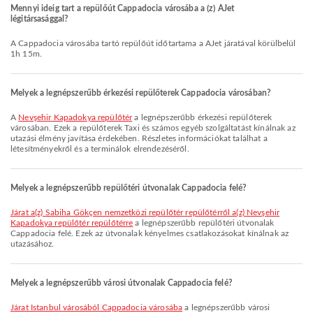
Mennyi ideig tart a repülőút Cappadocia városába a (z) AJet
légitársasággal?
A Cappadocia városába tartó repülőút időtartama a AJet járatával körülbelül
1h 15m.
Melyek a legnépszerűbb érkezési repülőterek Cappadocia városában?
A
Nevşehir Kapadokya repülőtér
a legnépszerűbb érkezési repülőterek
városában. Ezek a repülőterek Taxi és számos egyéb szolgáltatást kínálnak az
utazási élmény javítása érdekében. Részletes információkat találhat a
létesítményekről és a terminálok elrendezéséről.
Melyek a legnépszerűbb repülőtéri útvonalak Cappadocia felé?
járat a(z) Sabiha Gökçen nemzetközi repülőtér repülőtérről a(z) Nevşehir
Kapadokya repülőtér repülőtérre
a legnépszerűbb repülőtéri útvonalak
Cappadocia felé. Ezek az útvonalak kényelmes csatlakozásokat kínálnak az
utazásához.
Melyek a legnépszerűbb városi útvonalak Cappadocia felé?
járat Istanbul városából Cappadocia városába
a legnépszerűbb városi