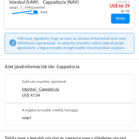
Istanbul (SAW)
Cappadocia (NAV)
Kezdje a
US$ 66.39
szept. 7., H
Közvetlen
Ár/fő
AJet
Könyv
Felhívjuk figyelmét, hogy az ezen az oldalon feltüntetett árak nem
feltétlenül naprakészek, és előzetes értesítés nélkül változhatnak.
Igyekszünk a legpontosabb és legfrissebb információkat nyújtani.
AJet járatinformációk ide: Cappadocia
Exkluzív repülési ajánlatok
Istanbul - Cappadocia
US$ 47.04
A legalacsonyabb viteldíj hónapja
szept
Találja meg a legjobb utazást és szerezze meg a tökéletes utazási