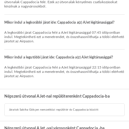
útvonalak Cappadocia felé. Ezek az útvonalak kényelmes csatlakozásokat
kínálnak a nagyvárosokból.
Mikor indul a legkorábbi járat ide: Cappadocia a(z) AJet légitársasággal?
A legkorábbi járat Cappadocia felé a AJet légitársasággal 07:45 időpontban
indul. Megtekintheti ezt a menetrendet, és összehasonlíthatja a többi elérhető
járatot az Airpazon.
Mikor indul a legutóbbi járat ide: Cappadocia a(z) AJet légitársasággal?
A legkésőbbi járat Cappadocia felé a AJet légitársasággal 22:15 időpontban
indul. Megtekintheti ezt a menetrendet, és összehasonlíthatja a többi elérhető
járatot az Airpazon.
Népszerű útvonal AJet-nal repülőterenként Cappadocia-ba
Járatok Sabiha Gökçen nemzetközi repülőtér és Cappadocia között
Népszerű útvonal AJet -val városonként Cappadocia -ba