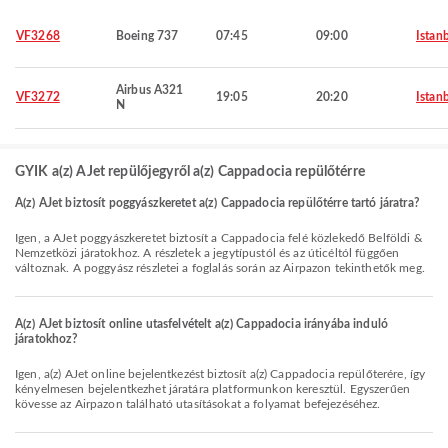
VF3268
Boeing 737
07:45
09:00
Istan
Airbus A321
VF3272
19:05
20:20
Istan
N
GYIK a(z) AJet repülőjegyről a(z) Cappadocia repülőtérre
A(z) AJet biztosít poggyászkeretet a(z) Cappadocia repülőtérre tartó járatra?
Igen, a AJet poggyászkeretet biztosít a Cappadocia felé közlekedő Belföldi &
Nemzetközi járatokhoz. A részletek a jegytípustól és az úticéltól függően
változnak. A poggyász részletei a foglalás során az Airpazon tekinthetők meg.
A(z) AJet biztosít online utasfelvételt a(z) Cappadocia irányába induló
járatokhoz?
Igen, a(z) AJet online bejelentkezést biztosít a(z) Cappadocia repülőterére, így
kényelmesen bejelentkezhet járatára platformunkon keresztül. Egyszerűen
kövesse az Airpazon található utasításokat a folyamat befejezéséhez.