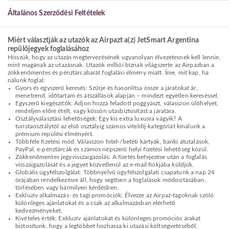
Általános Szerződési Feltételek
Miért választják az utazók az Airpazt a(z) JetSmart Argentina
repülőjegyek foglalásához
Hisszük, hogy az utazás megtervezésének ugyanolyan élvezetesnek kell lennie,
mint magának az utazásnak. Utazók milliói bíznak világszerte az Airpazban a
zökkenőmentes és pénztárcabarát foglalási élmény miatt. Íme, mit kap, ha
nálunk foglal:
Gyors és egyszerű keresés: Szűrje és hasonlítsa össze a járatokat ár,
menetrend, időtartam és átszállások alapján – mindezt egyetlen kereséssel.
Egyszerű kiegészítők: Adjon hozzá feladott poggyászt, válasszon ülőhelyet,
rendeljen előre ételt, vagy kössön utasbiztosítást a járatára.
Osztályválasztási lehetőségek: Egy kis extra luxusra vágyik? A
turistaosztálytól az első osztályig számos viteldíj-kategóriát kínálunk a
prémium repülési élményért.
Többféle fizetési mód: Válasszon hitel-/betéti kártyák, banki átutalások,
PayPal, e-pénztárcák és számos népszerű helyi fizetési lehetőség közül.
Zökkenőmentes jegyvisszaigazolás: A fizetés befejezése után a foglalás
visszaigazolását és a jegyet közvetlenül az e-mail fiókjába küldjük.
Globális ügyfélszolgálat: Többnyelvű ügyfélszolgálati csapatunk a nap 24
órájában rendelkezésre áll, hogy segítsen a foglalások módosításában,
törlésében vagy bármilyen kérdésben.
Exkluzív alkalmazás- és tagi promóciók: Élvezze az Airpaz-tagoknak szóló
különleges ajánlatokat és a csak az alkalmazásban elérhető
kedvezményeket.
Kivételes érték: Exkluzív ajánlatokat és különleges promóciós árakat
biztosítunk, hogy a legtöbbet hozhassa ki utazási költségvetéséből.