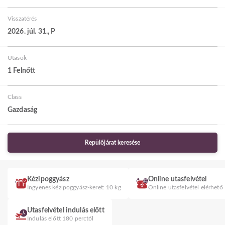
Visszatérés
2026. júl. 31., P
Utasok
1 Felnőtt
Class
Gazdaság
Repülőjárat keresése
Kézipoggyász
Online utasfelvétel
Ingyenes kézipoggyász-keret: 10 kg
Online utasfelvétel elérhető
Utasfelvétel indulás előtt
Indulás előtt 180 perctől