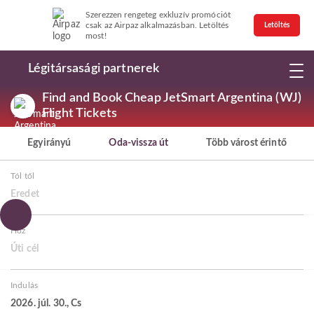
Szerezzen rengeteg exkluzív promóciót
csak az Airpaz alkalmazásban. Letöltés
Letöltés
most!
Légitársasági partnerek
Find and Book Cheap JetSmart Argentina (WJ)
Flight Tickets
Egyirányú
Oda-vissza út
Több várost érintő
Tól től
Eredet
Hoz
Úti cél
Indulás
2026. júl. 30., Cs