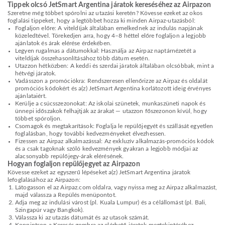
Tippek olcsó JetSmart Argentina járatok kereséséhez az Airpazon
Szeretne még többet spórolni az utazási keretén? Kövesse ezeket az okos
foglalási tippeket, hogy a legtöbbet hozza ki minden Airpaz-utazásból:
Foglaljon előre: A viteldíjak általában emelkednek az indulás napjának
közeledtével. Törekedjen arra, hogy 4–8 héttel előre foglaljon a legjobb
ajánlatok és árak elérése érdekében.
Legyen rugalmas a dátumokkal: Használja az Airpaz naptárnézetét a
viteldíjak összehasonlításához több dátum esetén.
Utazzon hétközben: A keddi és szerdai járatok általában olcsóbbak, mint a
hétvégi járatok.
Vadásszon a promóciókra: Rendszeresen ellenőrizze az Airpaz és oldalát
promóciós kódokért és a(z) JetSmart Argentina korlátozott ideig érvényes
ajánlataiért.
Kerülje a csúcsszezonokat: Az iskolai szünetek, munkaszüneti napok és
ünnepi időszakok felhajtják az árakat — utazzon főszezonon kívül, hogy
többet spóroljon.
Csomagok és megtakarítások: Foglalja le repülőjegyét és szállását egyetlen
foglalásban, hogy további kedvezményeket élvezhessen.
Fizessen az Airpaz alkalmazással: Az exkluzív alkalmazás-promóciós kódok
és a csak tagoknak szóló kedvezmények gyakran a legjobb módjai az
alacsonyabb repülőjegy-árak elérésének.
Hogyan foglaljon repülőjegyet az Airpazon
Kövesse ezeket az egyszerű lépéseket a(z) JetSmart Argentina járatok
lefoglalásához az Airpazon:
Látogasson el az Airpaz.com oldalra, vagy nyissa meg az Airpaz alkalmazást,
majd válassza a Repülés menüpontot.
Adja meg az indulási várost (pl. Kuala Lumpur) és a célállomást (pl. Bali,
Szingapúr vagy Bangkok).
Válassza ki az utazás dátumát és az utasok számát.