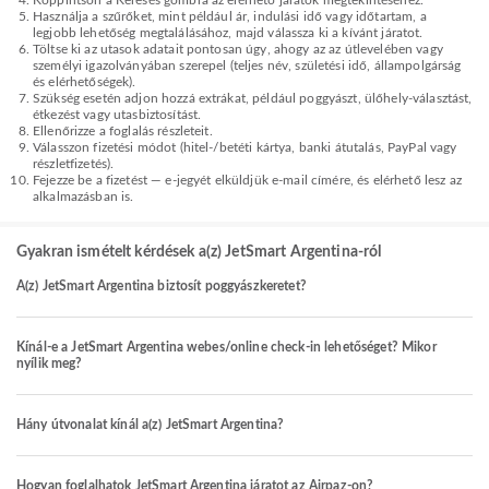
Koppintson a Keresés gombra az elérhető járatok megtekintéséhez.
Használja a szűrőket, mint például ár, indulási idő vagy időtartam, a
legjobb lehetőség megtalálásához, majd válassza ki a kívánt járatot.
Töltse ki az utasok adatait pontosan úgy, ahogy az az útlevelében vagy
személyi igazolványában szerepel (teljes név, születési idő, állampolgárság
és elérhetőségek).
Szükség esetén adjon hozzá extrákat, például poggyászt, ülőhely-választást,
étkezést vagy utasbiztosítást.
Ellenőrizze a foglalás részleteit.
Válasszon fizetési módot (hitel-/betéti kártya, banki átutalás, PayPal vagy
részletfizetés).
Fejezze be a fizetést — e-jegyét elküldjük e-mail címére, és elérhető lesz az
alkalmazásban is.
Gyakran ismételt kérdések a(z) JetSmart Argentina-ról
A(z) JetSmart Argentina biztosít poggyászkeretet?
Kínál-e a JetSmart Argentina webes/online check-in lehetőséget? Mikor
nyílik meg?
Hány útvonalat kínál a(z) JetSmart Argentina?
Hogyan foglalhatok JetSmart Argentina járatot az Airpaz-on?