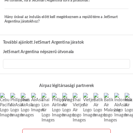
Mi történik, ha a JetSmart Argentina törli a járatomat?
Hány órával az indulás előtt kell megérkeznem a repülőtérre a JetSmart
Argentina járatokhoz?
További ajánlott JetSmart Argentina járatok
JetSmart Argentina népszerű útvonala
Airpaz légitársasági partnerek