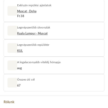
Exkluzív repülési ajánlatok
Muscat - Doha
Ft 38
Legnépszerűbb útvonalak
Kuala Lumpur - Muscat
Legnépszerűbb repülőtér
KUL
A legalacsonyabb viteldíj hónapja
aug
Összes úti cél
67
Rólunk