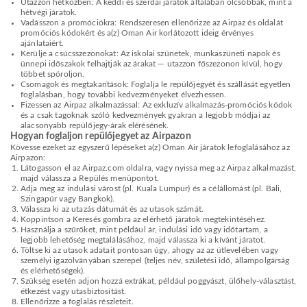
Utazzon hétközben: A keddi és szerdai járatok általában olcsóbbak, mint a
hétvégi járatok.
Vadásszon a promóciókra: Rendszeresen ellenőrizze az Airpaz és oldalát
promóciós kódokért és a(z) Oman Air korlátozott ideig érvényes
ajánlataiért.
Kerülje a csúcsszezonokat: Az iskolai szünetek, munkaszüneti napok és
ünnepi időszakok felhajtják az árakat — utazzon főszezonon kívül, hogy
többet spóroljon.
Csomagok és megtakarítások: Foglalja le repülőjegyét és szállását egyetlen
foglalásban, hogy további kedvezményeket élvezhessen.
Fizessen az Airpaz alkalmazással: Az exkluzív alkalmazás-promóciós kódok
és a csak tagoknak szóló kedvezmények gyakran a legjobb módjai az
alacsonyabb repülőjegy-árak elérésének.
Hogyan foglaljon repülőjegyet az Airpazon
Kövesse ezeket az egyszerű lépéseket a(z) Oman Air járatok lefoglalásához az
Airpazon:
Látogasson el az Airpaz.com oldalra, vagy nyissa meg az Airpaz alkalmazást,
majd válassza a Repülés menüpontot.
Adja meg az indulási várost (pl. Kuala Lumpur) és a célállomást (pl. Bali,
Szingapúr vagy Bangkok).
Válassza ki az utazás dátumát és az utasok számát.
Koppintson a Keresés gombra az elérhető járatok megtekintéséhez.
Használja a szűrőket, mint például ár, indulási idő vagy időtartam, a
legjobb lehetőség megtalálásához, majd válassza ki a kívánt járatot.
Töltse ki az utasok adatait pontosan úgy, ahogy az az útlevelében vagy
személyi igazolványában szerepel (teljes név, születési idő, állampolgárság
és elérhetőségek).
Szükség esetén adjon hozzá extrákat, például poggyászt, ülőhely-választást,
étkezést vagy utasbiztosítást.
Ellenőrizze a foglalás részleteit.