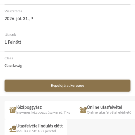
Visszatérés
2026. júl. 31., P
Utasok
1 Felnőtt
Class
Gazdaság
Repülőjárat keresése
Kézipoggyász
Online utasfelvétel
Ingyenes kézipoggyász-keret: 7 kg
Online utasfelvétel elérhető
Utasfelvétel indulás előtt
Indulás előtt 180 perctől