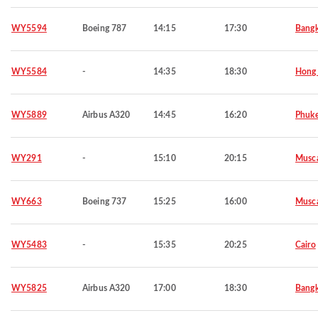
WY5594
Boeing 787
14:15
17:30
Bang
WY5584
-
14:35
18:30
Hong
WY5889
Airbus A320
14:45
16:20
Phuke
WY291
-
15:10
20:15
Musc
WY663
Boeing 737
15:25
16:00
Musc
WY5483
-
15:35
20:25
Cairo
WY5825
Airbus A320
17:00
18:30
Bang