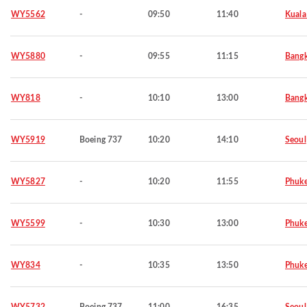
WY5562
-
09:50
11:40
Kuala
WY5880
-
09:55
11:15
Bang
WY818
-
10:10
13:00
Bang
WY5919
Boeing 737
10:20
14:10
Seoul
WY5827
-
10:20
11:55
Phuke
WY5599
-
10:30
13:00
Phuke
WY834
-
10:35
13:50
Phuke