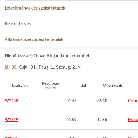
Létesítmények és szolgáltatások
Bejelentkezés
Általános Szerződési Feltételek
Ellenőrizze a(z) Oman Air járat menetrendjét
júl. 30., Cs
júl. 31., P
aug. 1., Szo
aug. 2., V
Repülőgép
Járatszám.
Indul
Megérkezik
modell
WY408
-
01:45
06:40
Cairo
WY849
-
01:50
12:55
Musc