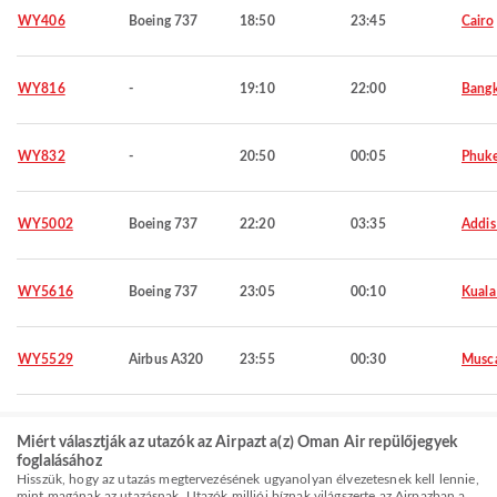
WY406
Boeing 737
18:50
23:45
Cairo
WY816
-
19:10
22:00
Bang
WY832
-
20:50
00:05
Phuke
WY5002
Boeing 737
22:20
03:35
Addis
WY5616
Boeing 737
23:05
00:10
Kuala
WY5529
Airbus A320
23:55
00:30
Musc
Miért választják az utazók az Airpazt a(z) Oman Air repülőjegyek
foglalásához
Hisszük, hogy az utazás megtervezésének ugyanolyan élvezetesnek kell lennie,
mint magának az utazásnak. Utazók milliói bíznak világszerte az Airpazban a