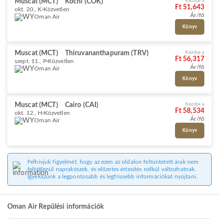
Muscat (MCT)
Kochi (COK)
Kezdje a
Ft 51,643
okt. 20., K
Közvetlen
Ár/fő
Oman Air
Könyv
Muscat (MCT)
Thiruvananthapuram (TRV)
Kezdje a
Ft 56,317
szept. 11., P
Közvetlen
Ár/fő
Oman Air
Könyv
Muscat (MCT)
Cairo (CAI)
Kezdje a
Ft 58,534
okt. 12., H
Közvetlen
Ár/fő
Oman Air
Könyv
Felhívjuk figyelmét, hogy az ezen az oldalon feltüntetett árak nem
feltétlenül naprakészek, és előzetes értesítés nélkül változhatnak.
Igyekszünk a legpontosabb és legfrissebb információkat nyújtani.
Oman Air Repülési információk