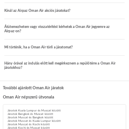
Kínál az Airpaz Oman Air akciós járatokat?
Átütemezhetem vagy visszatérítést kérhetek a Oman Air jegyemre az
Airpaz-on?
Mi történik, ha a Oman Air törli a járatomat?
Hány órával az indulás előtt kell megérkeznem a repülőtérre a Oman Air
járatokhoz?
További ajánlott Oman Air járatok
Oman Air népszerű útvonala
Járatok Kuala Lumpur és Muscat között
Járatok Bangkok és Muscat között
Járatok Muscat és Bangkok között
Járatok Muscat és Kuala Lumpur között
Járatok Muscat és Kochi között
Járatok Kochi és Muscat között