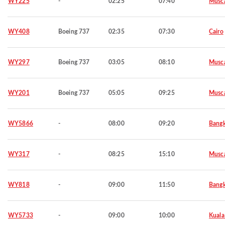
WY225
-
02:25
07:40
Musc
WY408
Boeing 737
02:35
07:30
Cairo
WY297
Boeing 737
03:05
08:10
Musc
WY201
Boeing 737
05:05
09:25
Musc
WY5866
-
08:00
09:20
Bang
WY317
-
08:25
15:10
Musc
WY818
-
09:00
11:50
Bang
WY5733
-
09:00
10:00
Kuala