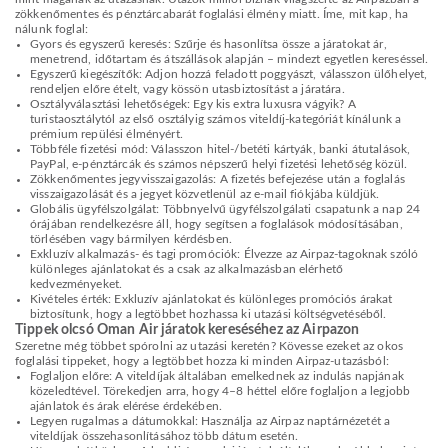
zökkenőmentes és pénztárcabarát foglalási élmény miatt. Íme, mit kap, ha
nálunk foglal:
Gyors és egyszerű keresés: Szűrje és hasonlítsa össze a járatokat ár,
menetrend, időtartam és átszállások alapján – mindezt egyetlen kereséssel.
Egyszerű kiegészítők: Adjon hozzá feladott poggyászt, válasszon ülőhelyet,
rendeljen előre ételt, vagy kössön utasbiztosítást a járatára.
Osztályválasztási lehetőségek: Egy kis extra luxusra vágyik? A
turistaosztálytól az első osztályig számos viteldíj-kategóriát kínálunk a
prémium repülési élményért.
Többféle fizetési mód: Válasszon hitel-/betéti kártyák, banki átutalások,
PayPal, e-pénztárcák és számos népszerű helyi fizetési lehetőség közül.
Zökkenőmentes jegyvisszaigazolás: A fizetés befejezése után a foglalás
visszaigazolását és a jegyet közvetlenül az e-mail fiókjába küldjük.
Globális ügyfélszolgálat: Többnyelvű ügyfélszolgálati csapatunk a nap 24
órájában rendelkezésre áll, hogy segítsen a foglalások módosításában,
törlésében vagy bármilyen kérdésben.
Exkluzív alkalmazás- és tagi promóciók: Élvezze az Airpaz-tagoknak szóló
különleges ajánlatokat és a csak az alkalmazásban elérhető
kedvezményeket.
Kivételes érték: Exkluzív ajánlatokat és különleges promóciós árakat
biztosítunk, hogy a legtöbbet hozhassa ki utazási költségvetéséből.
Tippek olcsó Oman Air járatok kereséséhez az Airpazon
Szeretne még többet spórolni az utazási keretén? Kövesse ezeket az okos
foglalási tippeket, hogy a legtöbbet hozza ki minden Airpaz-utazásból:
Foglaljon előre: A viteldíjak általában emelkednek az indulás napjának
közeledtével. Törekedjen arra, hogy 4–8 héttel előre foglaljon a legjobb
ajánlatok és árak elérése érdekében.
Legyen rugalmas a dátumokkal: Használja az Airpaz naptárnézetét a
viteldíjak összehasonlításához több dátum esetén.