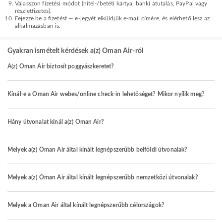
Válasszon fizetési módot (hitel-/betéti kártya, banki átutalás, PayPal vagy
részletfizetés).
Fejezze be a fizetést — e-jegyét elküldjük e-mail címére, és elérhető lesz az
alkalmazásban is.
Gyakran ismételt kérdések a(z) Oman Air-ról
A(z) Oman Air biztosít poggyászkeretet?
Kínál-e a Oman Air webes/online check-in lehetőséget? Mikor nyílik meg?
Hány útvonalat kínál a(z) Oman Air?
Melyek a(z) Oman Air által kínált legnépszerűbb belföldi útvonalak?
Melyek a(z) Oman Air által kínált legnépszerűbb nemzetközi útvonalak?
Melyek a Oman Air által kínált legnépszerűbb célországok?