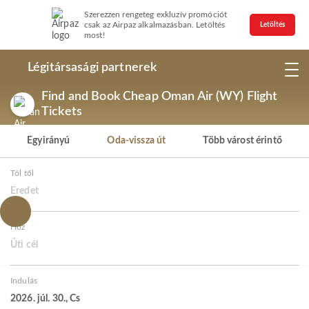
Szerezzen rengeteg exkluzív promóciót
csak az Airpaz alkalmazásban. Letöltés
Letöltés
most!
Légitársasági partnerek
Find and Book Cheap Oman Air (WY) Flight
Tickets
Egyirányú
Oda-vissza út
Több várost érintő
Tól től
Eredet
Hoz
Úti cél
Indulás
2026. júl. 30., Cs