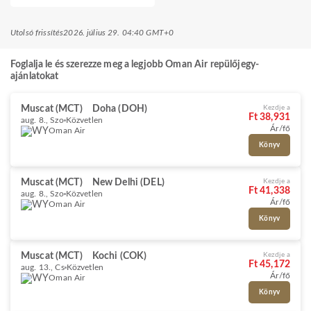
Utolsó frissítés
2026. július 29. 04:40 GMT+0
Foglalja le és szerezze meg a legjobb Oman Air repülőjegy-
ajánlatokat
Muscat (MCT)
Doha (DOH)
Kezdje a
Ft 38,931
aug. 8., Szo
Közvetlen
Ár/fő
Oman Air
Könyv
Muscat (MCT)
New Delhi (DEL)
Kezdje a
Ft 41,338
aug. 8., Szo
Közvetlen
Ár/fő
Oman Air
Könyv
Muscat (MCT)
Kochi (COK)
Kezdje a
Ft 45,172
aug. 13., Cs
Közvetlen
Ár/fő
Oman Air
Könyv