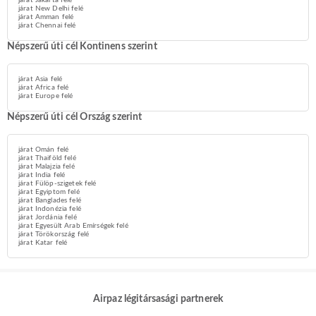
járat Jakarta felé
járat New Delhi felé
járat Amman felé
járat Chennai felé
Népszerű úti cél Kontinens szerint
járat Asia felé
járat Africa felé
járat Europe felé
Népszerű úti cél Ország szerint
járat Omán felé
járat Thaiföld felé
járat Malajzia felé
járat India felé
járat Fülöp-szigetek felé
járat Egyiptom felé
járat Banglades felé
járat Indonézia felé
járat Jordánia felé
járat Egyesült Arab Emírségek felé
járat Törökország felé
járat Katar felé
Airpaz légitársasági partnerek