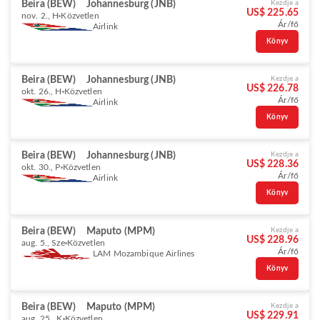
Beira (BEW)
Johannesburg (JNB)
Kezdje a
US$ 225.65
nov. 2., H
Közvetlen
Ár/fő
Airlink
Könyv
Beira (BEW)
Johannesburg (JNB)
Kezdje a
US$ 226.78
okt. 26., H
Közvetlen
Ár/fő
Airlink
Könyv
Beira (BEW)
Johannesburg (JNB)
Kezdje a
US$ 228.36
okt. 30., P
Közvetlen
Ár/fő
Airlink
Könyv
Beira (BEW)
Maputo (MPM)
Kezdje a
US$ 228.96
aug. 5., Sze
Közvetlen
Ár/fő
LAM Mozambique Airlines
Könyv
Beira (BEW)
Maputo (MPM)
Kezdje a
US$ 229.91
aug. 25., K
Közvetlen