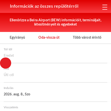
Információk az összes repülőtérről
Ellenőrizze a Beira Airport (BEW) információit, termináljait,
létesítményeit és egyebeket
Egyirányú
Oda-vissza út
Több várost érintő
Tól től
Eredet
Hoz
Úti cél
Indulás
2026. aug. 8., Szo
Visszatérés