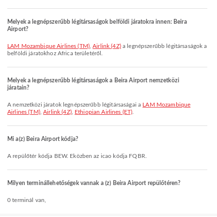
Melyek a legnépszerűbb légitársaságok belföldi járatokra innen: Beira
Airport?
LAM Mozambique Airlines (TM)
,
Airlink (4Z)
a legnépszerűbb légitársaságok a
belföldi járatokhoz Africa területéről.
Melyek a legnépszerűbb légitársaságok a Beira Airport nemzetközi
járatain?
A nemzetközi járatok legnépszerűbb légitársaságai a
LAM Mozambique
Airlines (TM)
,
Airlink (4Z)
,
Ethiopian Airlines (ET)
.
Mi a(z) Beira Airport kódja?
A repülőtér kódja BEW. Eközben az icao kódja FQBR.
Milyen terminállehetőségek vannak a (z) Beira Airport repülőtéren?
0 terminál van,