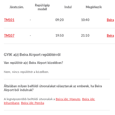
Repülőgép
Járatszám.
Indul
Megérkezik
modell
TM101
-
09:20
10:40
Beira
TM107
-
19:50
21:10
Beira
GYIK a(z) Beira Airport repülőtérről
Van repülőtér a(z) Beira Airport közelében?
Nem, nincs repülőtér a közelben.
Általában milyen belföldi útvonalakat választanak az emberek, ha Beira
Airport-ból indulnak?
A legnépszerűbb belföldi útvonalak a
Beira ide: Maputo
,
Beira ide:
Inhambane
,
Beira ide: Pemba