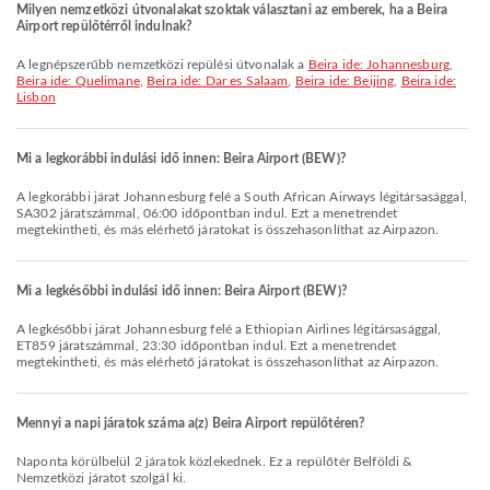
Milyen nemzetközi útvonalakat szoktak választani az emberek, ha a Beira
Airport repülőtérről indulnak?
A legnépszerűbb nemzetközi repülési útvonalak a
Beira ide: Johannesburg
,
Beira ide: Quelimane
,
Beira ide: Dar es Salaam
,
Beira ide: Beijing
,
Beira ide:
Lisbon
Mi a legkorábbi indulási idő innen: Beira Airport (BEW)?
A legkorábbi járat Johannesburg felé a South African Airways légitársasággal,
SA302 járatszámmal, 06:00 időpontban indul. Ezt a menetrendet
megtekintheti, és más elérhető járatokat is összehasonlíthat az Airpazon.
Mi a legkésőbbi indulási idő innen: Beira Airport (BEW)?
A legkésőbbi járat Johannesburg felé a Ethiopian Airlines légitársasággal,
ET859 járatszámmal, 23:30 időpontban indul. Ezt a menetrendet
megtekintheti, és más elérhető járatokat is összehasonlíthat az Airpazon.
Mennyi a napi járatok száma a(z) Beira Airport repülőtéren?
Naponta körülbelül 2 járatok közlekednek. Ez a repülőtér Belföldi &
Nemzetközi járatot szolgál ki.