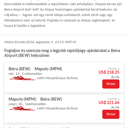
könnyebbé és kellemesebbé a repülőtéren való áthaladást. Utazást tervez a(z)
Beira Airport-ból/-ből? Az Airpaz kizárólagos ajánlatokat kínál kedvenc úti
céljaihoz — legyen szó egy rövid kikapcsolódásról, üzleti útról vagy egy
felfedezésre váró új helyről. Foglalja le utazását az Airpaz segítségével, és
hozza ki belőle a legtöbbet.
Utolsó frissítés
2026. augusztus 4. 23:14 GMT+0
Foglaljon és szerezze meg a legjobb repülőjegy-ajánlatokat a Beira
Airport (BEW) helyszínen
Beira (BEW)
Maputo (MPM)
Kezdje a
US$ 218.25
okt. 15., Cs
Közvetlen
Ár/fő
LAM Mozambique Airlines
Könyv
Maputo (MPM)
Beira (BEW)
Kezdje a
US$ 221.66
szept. 30., Sze
Közvetlen
Ár/fő
LAM Mozambique Airlines
Könyv