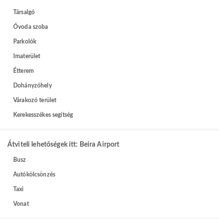
Társalgó
Óvoda szoba
Parkolók
Imaterület
Étterem
Dohányzóhely
Várakozó terület
Kerekesszékes segítség
Átviteli lehetőségek itt: Beira Airport
Busz
Autókölcsönzés
Taxi
Vonat