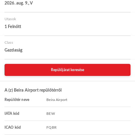
2026. aug. 9., V
Utasok
1 Felnőtt
Class
Gazdaság
Repülőjárat keresése
A (z) Beira Airport repülőtérről
Repülőtér neve
Beira Airport
IATA kód
BEW
ICAO kód
FQBR