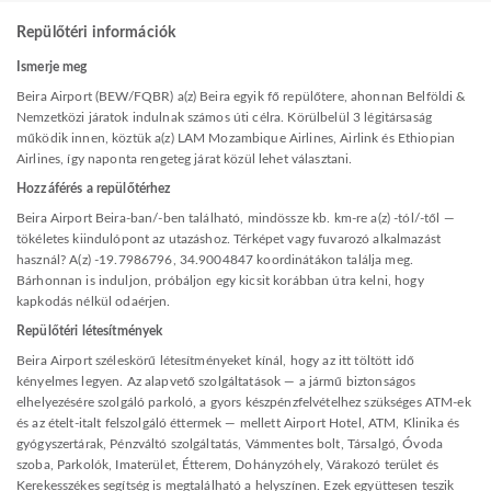
Repülőtéri információk
Ismerje meg
Beira Airport (BEW/FQBR) a(z) Beira egyik fő repülőtere, ahonnan Belföldi &
Nemzetközi járatok indulnak számos úti célra. Körülbelül 3 légitársaság
működik innen, köztük a(z) LAM Mozambique Airlines, Airlink és Ethiopian
Airlines, így naponta rengeteg járat közül lehet választani.
Hozzáférés a repülőtérhez
Beira Airport Beira-ban/-ben található, mindössze kb. km-re a(z) -tól/-től —
tökéletes kiindulópont az utazáshoz. Térképet vagy fuvarozó alkalmazást
használ? A(z) -19.7986796, 34.9004847 koordinátákon találja meg.
Bárhonnan is induljon, próbáljon egy kicsit korábban útra kelni, hogy
kapkodás nélkül odaérjen.
Repülőtéri létesítmények
Beira Airport széleskörű létesítményeket kínál, hogy az itt töltött idő
kényelmes legyen. Az alapvető szolgáltatások — a jármű biztonságos
elhelyezésére szolgáló parkoló, a gyors készpénzfelvételhez szükséges ATM-ek
és az ételt-italt felszolgáló éttermek — mellett Airport Hotel, ATM, Klinika és
gyógyszertárak, Pénzváltó szolgáltatás, Vámmentes bolt, Társalgó, Óvoda
szoba, Parkolók, Imaterület, Étterem, Dohányzóhely, Várakozó terület és
Kerekesszékes segítség is megtalálható a helyszínen. Ezek együttesen teszik