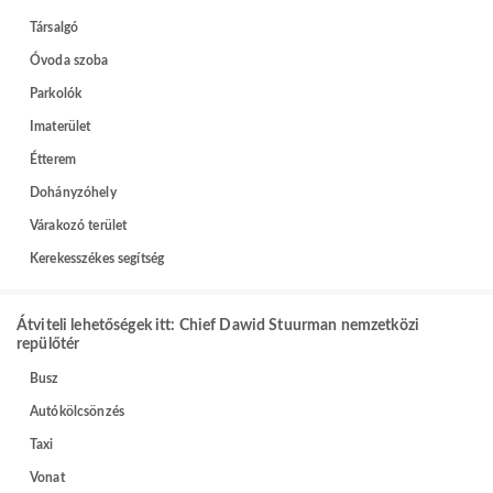
Társalgó
Óvoda szoba
Parkolók
Imaterület
Étterem
Dohányzóhely
Várakozó terület
Kerekesszékes segítség
Átviteli lehetőségek itt: Chief Dawid Stuurman nemzetközi
repülőtér
Busz
Autókölcsönzés
Taxi
Vonat