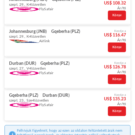
US$ 108.32
szept. 29., K
Közvetlen
Ár/fő
FlySafair
Könyv
Johannesburg (JNB)
Gqeberha (PLZ)
Kezdje a
US$ 116.47
szept. 29., K
Közvetlen
Ár/fő
Airlink
Könyv
Durban (DUR)
Gqeberha (PLZ)
Kezdje a
US$ 126.78
szept. 27., V
Közvetlen
Ár/fő
FlySafair
Könyv
Gqeberha (PLZ)
Durban (DUR)
Kezdje a
US$ 135.23
szept. 23., Sze
Közvetlen
Ár/fő
FlySafair
Könyv
Felhívjuk figyelmét, hogy az ezen az oldalon feltüntetett árak nem