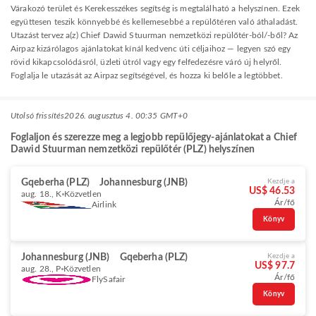
Várakozó terület és Kerekesszékes segítség is megtalálható a helyszínen. Ezek
együttesen teszik könnyebbé és kellemesebbé a repülőtéren való áthaladást.
Utazást tervez a(z) Chief Dawid Stuurman nemzetközi repülőtér-ból/-ből? Az
Airpaz kizárólagos ajánlatokat kínál kedvenc úti céljaihoz — legyen szó egy
rövid kikapcsolódásról, üzleti útról vagy egy felfedezésre váró új helyről.
Foglalja le utazását az Airpaz segítségével, és hozza ki belőle a legtöbbet.
Utolsó frissítés
2026. augusztus 4. 00:35 GMT+0
Foglaljon és szerezze meg a legjobb repülőjegy-ajánlatokat a Chief
Dawid Stuurman nemzetközi repülőtér (PLZ) helyszínen
Gqeberha (PLZ)
Johannesburg (JNB)
Kezdje a
US$ 46.53
aug. 18., K
Közvetlen
Ár/fő
Airlink
Könyv
Johannesburg (JNB)
Gqeberha (PLZ)
Kezdje a
US$ 97.7
aug. 28., P
Közvetlen
Ár/fő
FlySafair
Könyv