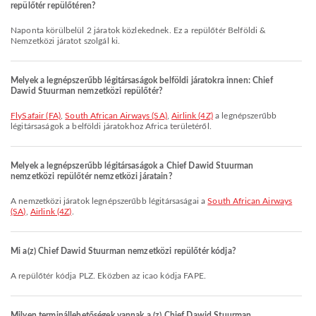
repülőtér repülőtéren?
Naponta körülbelül 2 járatok közlekednek. Ez a repülőtér Belföldi &
Nemzetközi járatot szolgál ki.
Melyek a legnépszerűbb légitársaságok belföldi járatokra innen: Chief
Dawid Stuurman nemzetközi repülőtér?
FlySafair (FA)
,
South African Airways (SA)
,
Airlink (4Z)
a legnépszerűbb
légitársaságok a belföldi járatokhoz Africa területéről.
Melyek a legnépszerűbb légitársaságok a Chief Dawid Stuurman
nemzetközi repülőtér nemzetközi járatain?
A nemzetközi járatok legnépszerűbb légitársaságai a
South African Airways
(SA)
,
Airlink (4Z)
.
Mi a(z) Chief Dawid Stuurman nemzetközi repülőtér kódja?
A repülőtér kódja PLZ. Eközben az icao kódja FAPE.
Milyen terminállehetőségek vannak a (z) Chief Dawid Stuurman