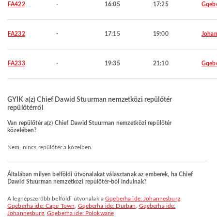
FA422
-
16:05
17:25
Gqeb
FA232
-
17:15
19:00
Johan
FA233
-
19:35
21:10
Gqeb
GYIK a(z) Chief Dawid Stuurman nemzetközi repülőtér
repülőtérről
Van repülőtér a(z) Chief Dawid Stuurman nemzetközi repülőtér
közelében?
Nem, nincs repülőtér a közelben.
Általában milyen belföldi útvonalakat választanak az emberek, ha Chief
Dawid Stuurman nemzetközi repülőtér-ból indulnak?
A legnépszerűbb belföldi útvonalak a
Gqeberha ide: Johannesburg
,
Gqeberha ide: Cape Town
,
Gqeberha ide: Durban
,
Gqeberha ide:
Johannesburg
,
Gqeberha ide: Polokwane