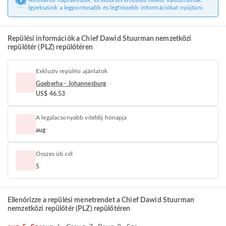
feltétlenül naprakészek, és előzetes értesítés nélkül változhatnak.
Igyekszünk a legpontosabb és legfrissebb információkat nyújtani.
Repülési információk a Chief Dawid Stuurman nemzetközi
repülőtér (PLZ) repülőtéren
Exkluzív repülési ajánlatok
Gqeberha - Johannesburg
US$ 46.53
A legalacsonyabb viteldíj hónapja
aug
Összes úti cél
5
Ellenőrizze a repülési menetrendet a Chief Dawid Stuurman
nemzetközi repülőtér (PLZ) repülőtéren