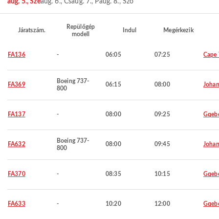
aug. 5., Sze
aug. 6., Cs
aug. 7., P
aug. 8., Szo
Repülőgép
Járatszám.
Indul
Megérkezik
modell
FA136
-
06:05
07:25
Cape
Boeing 737-
FA369
06:15
08:00
Johan
800
FA137
-
08:00
09:25
Gqeb
Boeing 737-
FA632
08:00
09:45
Johan
800
FA370
-
08:35
10:15
Gqeb
FA633
-
10:20
12:00
Gqeb