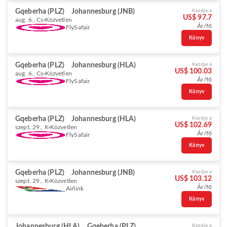
Gqeberha (PLZ)
Johannesburg (JNB)
Kezdje a
US$ 97.7
aug. 6., Cs
Közvetlen
Ár/fő
FlySafair
Könyv
Gqeberha (PLZ)
Johannesburg (HLA)
Kezdje a
US$ 100.03
aug. 6., Cs
Közvetlen
Ár/fő
FlySafair
Könyv
Gqeberha (PLZ)
Johannesburg (HLA)
Kezdje a
US$ 102.69
szept. 29., K
Közvetlen
Ár/fő
FlySafair
Könyv
Gqeberha (PLZ)
Johannesburg (JNB)
Kezdje a
US$ 103.12
szept. 29., K
Közvetlen
Ár/fő
Airlink
Könyv
Johannesburg (HLA)
Gqeberha (PLZ)
Kezdje a