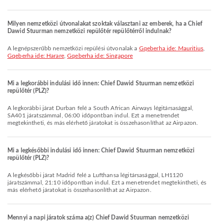
Milyen nemzetközi útvonalakat szoktak választani az emberek, ha a Chief
Dawid Stuurman nemzetközi repülőtér repülőtérről indulnak?
A legnépszerűbb nemzetközi repülési útvonalak a
Gqeberha ide: Mauritius
,
Gqeberha ide: Harare
,
Gqeberha ide: Singapore
Mi a legkorábbi indulási idő innen: Chief Dawid Stuurman nemzetközi
repülőtér (PLZ)?
A legkorábbi járat Durban felé a South African Airways légitársasággal,
SA401 járatszámmal, 06:00 időpontban indul. Ezt a menetrendet
megtekintheti, és más elérhető járatokat is összehasonlíthat az Airpazon.
Mi a legkésőbbi indulási idő innen: Chief Dawid Stuurman nemzetközi
repülőtér (PLZ)?
A legkésőbbi járat Madrid felé a Lufthansa légitársasággal, LH1120
járatszámmal, 21:10 időpontban indul. Ezt a menetrendet megtekintheti, és
más elérhető járatokat is összehasonlíthat az Airpazon.
Mennyi a napi járatok száma a(z) Chief Dawid Stuurman nemzetközi