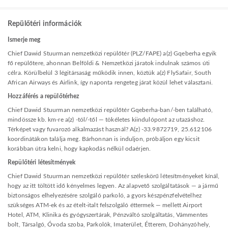
Repülőtéri információk
Ismerje meg
Chief Dawid Stuurman nemzetközi repülőtér (PLZ/FAPE) a(z) Gqeberha egyik
fő repülőtere, ahonnan Belföldi & Nemzetközi járatok indulnak számos úti
célra. Körülbelül 3 légitársaság működik innen, köztük a(z) FlySafair, South
African Airways és Airlink, így naponta rengeteg járat közül lehet választani.
Hozzáférés a repülőtérhez
Chief Dawid Stuurman nemzetközi repülőtér Gqeberha-ban/-ben található,
mindössze kb. km-re a(z) -tól/-től — tökéletes kiindulópont az utazáshoz.
Térképet vagy fuvarozó alkalmazást használ? A(z) -33.9872719, 25.612106
koordinátákon találja meg. Bárhonnan is induljon, próbáljon egy kicsit
korábban útra kelni, hogy kapkodás nélkül odaérjen.
Repülőtéri létesítmények
Chief Dawid Stuurman nemzetközi repülőtér széleskörű létesítményeket kínál,
hogy az itt töltött idő kényelmes legyen. Az alapvető szolgáltatások — a jármű
biztonságos elhelyezésére szolgáló parkoló, a gyors készpénzfelvételhez
szükséges ATM-ek és az ételt-italt felszolgáló éttermek — mellett Airport
Hotel, ATM, Klinika és gyógyszertárak, Pénzváltó szolgáltatás, Vámmentes
bolt, Társalgó, Óvoda szoba, Parkolók, Imaterület, Étterem, Dohányzóhely,