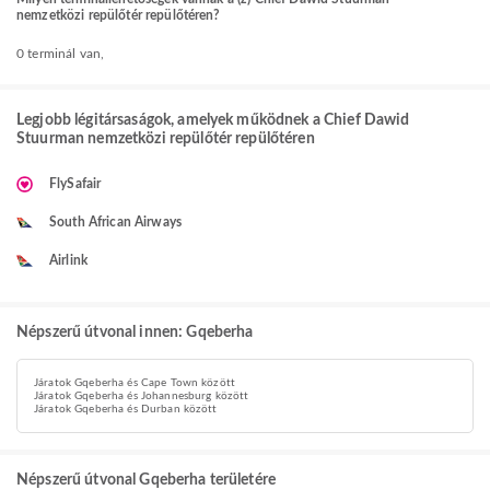
nemzetközi repülőtér repülőtéren?
0 terminál van,
Legjobb légitársaságok, amelyek működnek a Chief Dawid
Stuurman nemzetközi repülőtér repülőtéren
FlySafair
South African Airways
Airlink
Népszerű útvonal innen: Gqeberha
Járatok Gqeberha és Cape Town között
Járatok Gqeberha és Johannesburg között
Járatok Gqeberha és Durban között
Népszerű útvonal Gqeberha területére