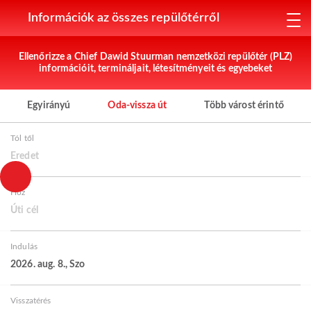
Információk az összes repülőtérről
Ellenőrizze a Chief Dawid Stuurman nemzetközi repülőtér (PLZ)
információit, termináljait, létesítményeit és egyebeket
Egyirányú
Oda-vissza út
Több várost érintő
Tól től
Eredet
Hoz
Úti cél
Indulás
2026. aug. 8., Szo
Visszatérés