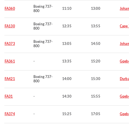
Boeing 737-
FA360
11:10
13:00
Johan
800
Boeing 737-
FA130
12:35
13:55
Cape
800
Boeing 737-
FA373
13:05
14:50
Johan
800
FA361
-
13:35
15:20
Gqeb
Boeing 737-
FA421
14:00
15:30
Durb
800
FA31
-
14:30
15:55
Gqeb
FA374
-
15:25
17:05
Gqeb