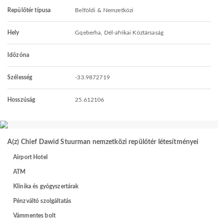
Repülőtér típusa
Belföldi & Nemzetközi
Hely
Gqeberha, Dél-afrikai Köztársaság
Időzóna
Szélesség
-33.9872719
Hosszúság
25.612106
A(z) Chief Dawid Stuurman nemzetközi repülőtér létesítményei
Airport Hotel
ATM
Klinika és gyógyszertárak
Pénzváltó szolgáltatás
Vámmentes bolt