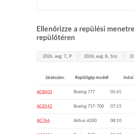
Ellenőrizze a repülési menet
repülőtéren
2026. aug. 7., P
2026. aug. 8., Szo
20
Járatszám.
Repülőgép modell
Indul
AC8603
Boeing 777
05:45
AC8542
Boeing 737-700
07:15
AC766
Airbus A330
08:10