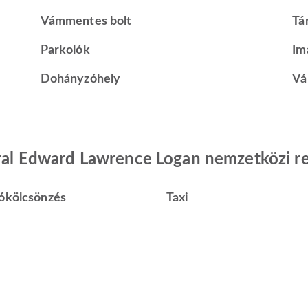
Vámmentes bolt
Tá
Parkolók
Im
Dohányzóhely
Vá
neral Edward Lawrence Logan nemzetközi r
ókölcsönzés
Taxi