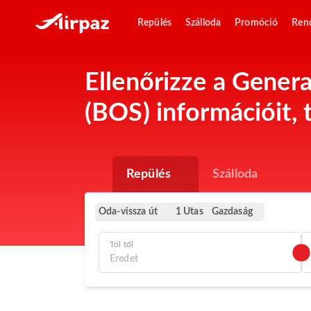
Repülés
Szálloda
Promóció
Ren
Ellenőrizze a Gener
(BOS) információit, 
Repülés
Szálloda
Oda-vissza út
Gazdaság
1 Utas
Tól től