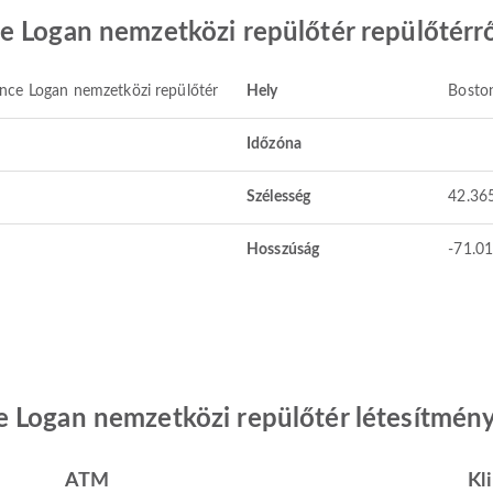
e Logan nemzetközi repülőtér repülőtérr
nce Logan nemzetközi repülőtér
Hely
Boston
Időzóna
Szélesség
42.36
Hosszúság
-71.0
 Logan nemzetközi repülőtér létesítmény
ATM
Kl