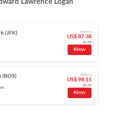
 Edward Lawrence Logan
Kezdje a
k (JFK)
US$ 87.38
Ár/fő
Könyv
Kezdje a
n (BOS)
US$ 98.15
Ár/fő
nes
Könyv