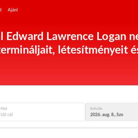
d
Ajánl
al Edward Lawrence Logan n
termináljait, létesítményeit 
Hoz
Indulás
2026. aug. 8., Szo