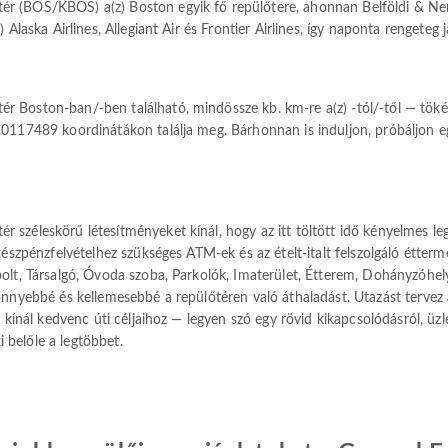
r (BOS/KBOS) a(z) Boston egyik fő repülőtere, ahonnan Belföldi & Nemz
Alaska Airlines, Allegiant Air és Frontier Airlines, így naponta rengeteg j
 Boston-ban/-ben található, mindössze kb. km-re a(z) -tól/-től — tökél
0117489 koordinátákon találja meg. Bárhonnan is induljon, próbáljon eg
széleskörű létesítményeket kínál, hogy az itt töltött idő kényelmes le
készpénzfelvételhez szükséges ATM-ek és az ételt-italt felszolgáló étterm
olt, Társalgó, Óvoda szoba, Parkolók, Imaterület, Étterem, Dohányzóhely,
könnyebbé és kellemesebbé a repülőtéren való áthaladást. Utazást terv
 kínál kedvenc úti céljaihoz — legyen szó egy rövid kikapcsolódásról, üzle
i belőle a legtöbbet.