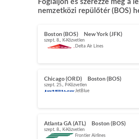
Foglaljon és szerezze meg a 
nemzetközi repülőtér (BOS) h
Boston (BOS)
New York (JFK)
szept. 8., K
Közvetlen
Delta Air Lines
Chicago (ORD)
Boston (BOS)
szept. 25., P
Közvetlen
JetBlue
Atlanta GA (ATL)
Boston (BOS)
szept. 8., K
Közvetlen
Frontier Airlines