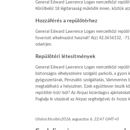
General Edward Lawrence Logan nemzetközi repülőté
Körülbelül 18 légitársaság működik innen, köztük a(z) 
Hozzáférés a repülőtérhez
General Edward Lawrence Logan nemzetközi repülőtér
fuvarozó alkalmazást használ? A(z) 42.3656132, -71.
odaérjen.
Repülőtéri létesítmények
General Edward Lawrence Logan nemzetközi repülőtér 
biztonságos elhelyezésére szolgáló parkoló, a gyors 
gyógyszertárak, Pénzváltó szolgáltatás, Vámmentes b
megtalálható a helyszínen. Ezek együttesen teszik 
repülőtér-ból/-ből? Az Airpaz kizárólagos ajánlatokat
Foglalja le utazását az Airpaz segítségével, és hozza k
Utolsó frissítés
2026. augusztus 6. 22:47 GMT+0