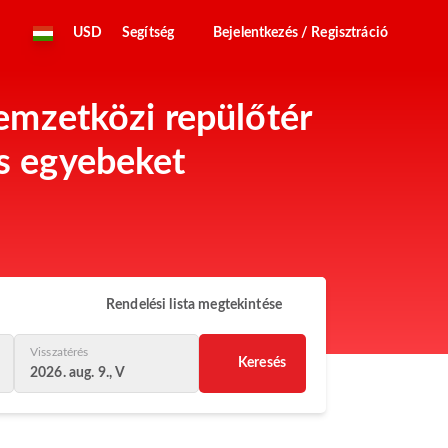
USD
Segítség
Bejelentkezés / Regisztráció
emzetközi repülőtér
és egyebeket
Rendelési lista megtekintése
Visszatérés
Keresés
2026. aug. 9., V