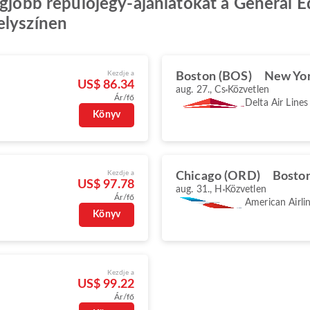
legjobb repülőjegy-ajánlatokat a General
elyszínen
Kezdje a
Boston (BOS)
New Yor
US$ 86.34
aug. 27., Cs
Közvetlen
Ár/fő
Delta Air Lines
Könyv
Kezdje a
Chicago (ORD)
Bosto
US$ 97.78
aug. 31., H
Közvetlen
Ár/fő
American Airli
Könyv
Kezdje a
US$ 99.22
Ár/fő