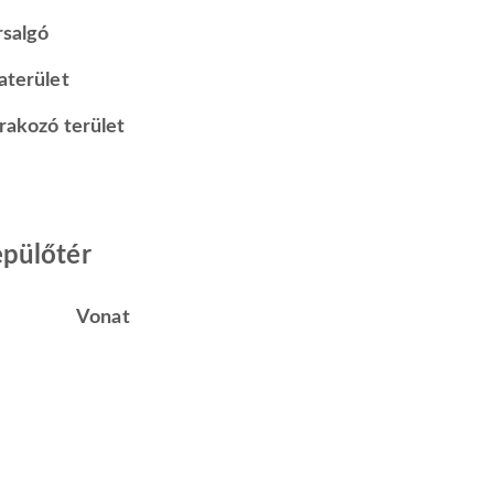
rsalgó
aterület
rakozó terület
epülőtér
Vonat