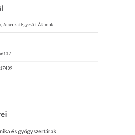
ől
, Amerikai Egyesült Államok
56132
117489
ei
inika és gyógyszertárak