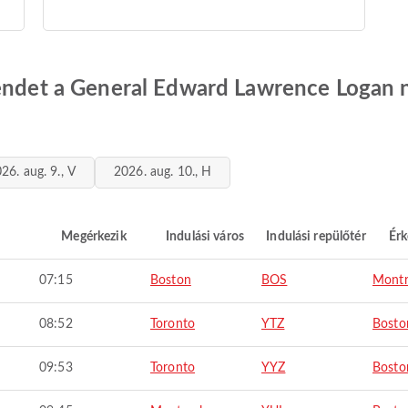
rendet a General Edward Lawrence Logan 
26. aug. 9., V
2026. aug. 10., H
Megérkezik
Indulási város
Indulási repülőtér
Érk
07:15
Boston
BOS
Montr
08:52
Toronto
YTZ
Bosto
09:53
Toronto
YYZ
Bosto