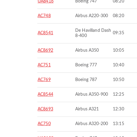
UA8416
Boeing 747
08:20
AC748
Airbus A220-300
08:20
De Havilland Dash
AC8541
09:35
8-400
AC8692
Airbus A350
10:05
AC751
Boeing 777
10:40
AC769
Boeing 787
10:50
AC8544
Airbus A350-900
12:25
AC8693
Airbus A321
12:30
AC750
Airbus A320-200
13:15