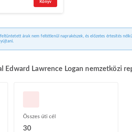
Könyv
 feltüntetett árak nem feltétlenül naprakészek, és előzetes értesítés nélk
yújtani.
al Edward Lawrence Logan nemzetközi re
Összes úti cél
30