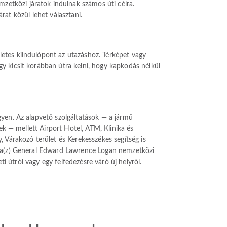
etközi járatok indulnak számos úti célra.
árat közül lehet választani.
etes kiindulópont az utazáshoz. Térképet vagy
y kicsit korábban útra kelni, hogy kapkodás nélkül
gyen. Az alapvető szolgáltatások — a jármű
ek — mellett Airport Hotel, ATM, Klinika és
 Várakozó terület és Kerekesszékes segítség is
ez a(z) General Edward Lawrence Logan nemzetközi
ti útról vagy egy felfedezésre váró új helyről.