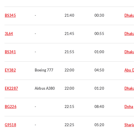
BS345
-
21:40
00:30
Dhak
3L64
-
21:45
00:55
Dhak
BS341
-
21:55
01:00
Dhak
EY382
Boeing 777
22:00
04:50
Abu 
EK2287
Airbus A380
22:00
01:20
Dhak
BG226
-
22:15
08:40
Doha
G9518
-
22:25
05:20
Sharj