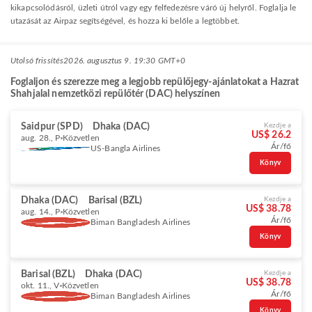
kikapcsolódásról, üzleti útról vagy egy felfedezésre váró új helyről. Foglalja le
utazását az Airpaz segítségével, és hozza ki belőle a legtöbbet.
Utolsó frissítés
2026. augusztus 9. 19:30 GMT+0
Foglaljon és szerezze meg a legjobb repülőjegy-ajánlatokat a Hazrat
Shahjalal nemzetközi repülőtér (DAC) helyszínen
Saidpur (SPD)
Dhaka (DAC)
Kezdje a
US$ 26.2
aug. 28., P
Közvetlen
Ár/fő
US-Bangla Airlines
Könyv
Dhaka (DAC)
Barisal (BZL)
Kezdje a
US$ 38.78
aug. 14., P
Közvetlen
Ár/fő
Biman Bangladesh Airlines
Könyv
Barisal (BZL)
Dhaka (DAC)
Kezdje a
US$ 38.78
okt. 11., V
Közvetlen
Ár/fő
Biman Bangladesh Airlines
Könyv