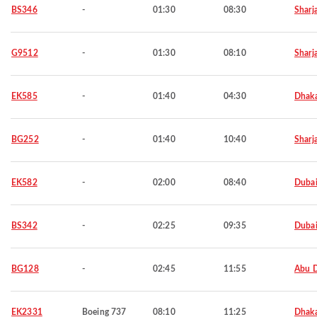
BS346
-
01:30
08:30
Sharj
G9512
-
01:30
08:10
Sharj
EK585
-
01:40
04:30
Dhak
BG252
-
01:40
10:40
Sharj
EK582
-
02:00
08:40
Duba
BS342
-
02:25
09:35
Duba
BG128
-
02:45
11:55
Abu 
EK2331
Boeing 737
08:10
11:25
Dhak