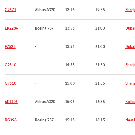
G9571
Airbus A320
13:15
19:55
Sharj
EK2286
Boeing 737
13:55
21:00
Duba
FZ523
-
13:55
21:00
Duba
G9510
-
14:55
21:50
Sharj
G9510
-
15:00
21:55
Sharj
6E1105
Airbus A320
15:05
16:35
Kolka
BG398
Boeing 737
15:15
18:15
New D