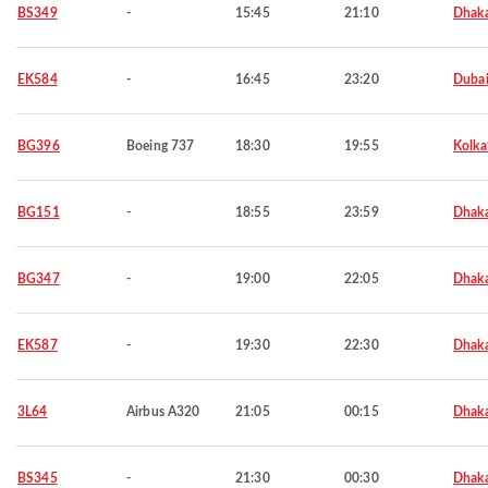
BS349
-
15:45
21:10
Dhak
EK584
-
16:45
23:20
Duba
BG396
Boeing 737
18:30
19:55
Kolka
BG151
-
18:55
23:59
Dhak
BG347
-
19:00
22:05
Dhak
EK587
-
19:30
22:30
Dhak
3L64
Airbus A320
21:05
00:15
Dhak
BS345
-
21:30
00:30
Dhak