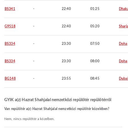
BS341
-
22:40
01:25
Dhak
G9518
-
22:40
05:20
Sharj
BS334
-
23:30
07:50
Doha
BS334
-
23:30
08:00
Doha
BG148
-
23:55
08:45
Duba
GYIK a(z) Hazrat Shahjalal nemzetközi repülőtér repülőtérről
Van repülőtér a(z) Hazrat Shahjalal nemzetközi repülőtér közelében?
Nem, nincs repülőtér a közelben.