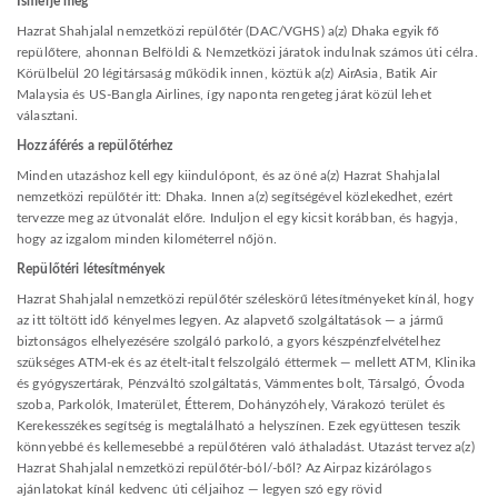
Ismerje meg
Hazrat Shahjalal nemzetközi repülőtér (DAC/VGHS) a(z) Dhaka egyik fő
repülőtere, ahonnan Belföldi & Nemzetközi járatok indulnak számos úti célra.
Körülbelül 20 légitársaság működik innen, köztük a(z) AirAsia, Batik Air
Malaysia és US-Bangla Airlines, így naponta rengeteg járat közül lehet
választani.
Hozzáférés a repülőtérhez
Minden utazáshoz kell egy kiindulópont, és az öné a(z) Hazrat Shahjalal
nemzetközi repülőtér itt: Dhaka. Innen a(z) segítségével közlekedhet, ezért
tervezze meg az útvonalát előre. Induljon el egy kicsit korábban, és hagyja,
hogy az izgalom minden kilométerrel nőjön.
Repülőtéri létesítmények
Hazrat Shahjalal nemzetközi repülőtér széleskörű létesítményeket kínál, hogy
az itt töltött idő kényelmes legyen. Az alapvető szolgáltatások — a jármű
biztonságos elhelyezésére szolgáló parkoló, a gyors készpénzfelvételhez
szükséges ATM-ek és az ételt-italt felszolgáló éttermek — mellett ATM, Klinika
és gyógyszertárak, Pénzváltó szolgáltatás, Vámmentes bolt, Társalgó, Óvoda
szoba, Parkolók, Imaterület, Étterem, Dohányzóhely, Várakozó terület és
Kerekesszékes segítség is megtalálható a helyszínen. Ezek együttesen teszik
könnyebbé és kellemesebbé a repülőtéren való áthaladást. Utazást tervez a(z)
Hazrat Shahjalal nemzetközi repülőtér-ból/-ből? Az Airpaz kizárólagos
ajánlatokat kínál kedvenc úti céljaihoz — legyen szó egy rövid