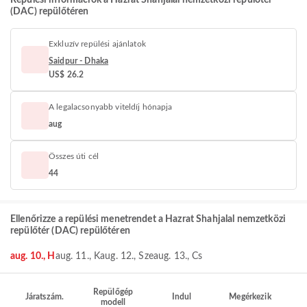
Repülési információk a Hazrat Shahjalal nemzetközi repülőtér
(DAC) repülőtéren
Exkluzív repülési ajánlatok
Saidpur - Dhaka
US$ 26.2
A legalacsonyabb viteldíj hónapja
aug
Összes úti cél
44
Ellenőrizze a repülési menetrendet a Hazrat Shahjalal nemzetközi
repülőtér (DAC) repülőtéren
aug. 10., H
aug. 11., K
aug. 12., Sze
aug. 13., Cs
Repülőgép
Járatszám.
Indul
Megérkezik
modell