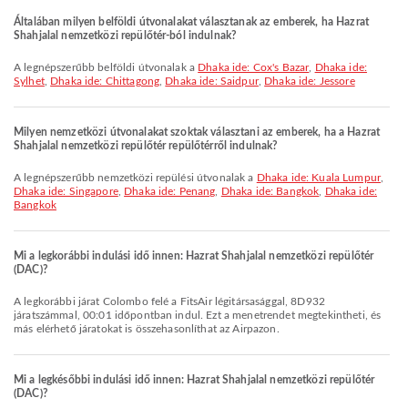
Általában milyen belföldi útvonalakat választanak az emberek, ha Hazrat
Shahjalal nemzetközi repülőtér-ból indulnak?
A legnépszerűbb belföldi útvonalak a
Dhaka ide: Cox's Bazar
,
Dhaka ide:
Sylhet
,
Dhaka ide: Chittagong
,
Dhaka ide: Saidpur
,
Dhaka ide: Jessore
Milyen nemzetközi útvonalakat szoktak választani az emberek, ha a Hazrat
Shahjalal nemzetközi repülőtér repülőtérről indulnak?
A legnépszerűbb nemzetközi repülési útvonalak a
Dhaka ide: Kuala Lumpur
,
Dhaka ide: Singapore
,
Dhaka ide: Penang
,
Dhaka ide: Bangkok
,
Dhaka ide:
Bangkok
Mi a legkorábbi indulási idő innen: Hazrat Shahjalal nemzetközi repülőtér
(DAC)?
A legkorábbi járat Colombo felé a FitsAir légitársasággal, 8D932
járatszámmal, 00:01 időpontban indul. Ezt a menetrendet megtekintheti, és
más elérhető járatokat is összehasonlíthat az Airpazon.
Mi a legkésőbbi indulási idő innen: Hazrat Shahjalal nemzetközi repülőtér
(DAC)?