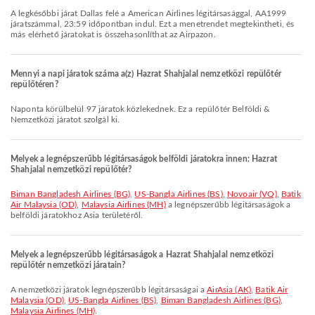
A legkésőbbi járat Dallas felé a American Airlines légitársasággal, AA1999
járatszámmal, 23:59 időpontban indul. Ezt a menetrendet megtekintheti, és
más elérhető járatokat is összehasonlíthat az Airpazon.
Mennyi a napi járatok száma a(z) Hazrat Shahjalal nemzetközi repülőtér
repülőtéren?
Naponta körülbelül 97 járatok közlekednek. Ez a repülőtér Belföldi &
Nemzetközi járatot szolgál ki.
Melyek a legnépszerűbb légitársaságok belföldi járatokra innen: Hazrat
Shahjalal nemzetközi repülőtér?
Biman Bangladesh Airlines (BG)
,
US-Bangla Airlines (BS)
,
Novoair (VQ)
,
Batik
Air Malaysia (OD)
,
Malaysia Airlines (MH)
a legnépszerűbb légitársaságok a
belföldi járatokhoz Asia területéről.
Melyek a legnépszerűbb légitársaságok a Hazrat Shahjalal nemzetközi
repülőtér nemzetközi járatain?
A nemzetközi járatok legnépszerűbb légitársaságai a
AirAsia (AK)
,
Batik Air
Malaysia (OD)
,
US-Bangla Airlines (BS)
,
Biman Bangladesh Airlines (BG)
,
Malaysia Airlines (MH)
.