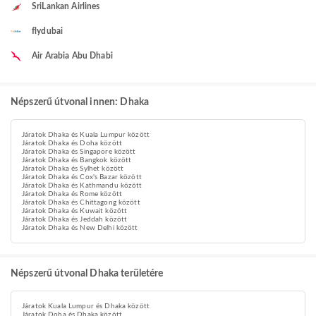
SriLankan Airlines
flydubai
Air Arabia Abu Dhabi
Népszerű útvonal innen: Dhaka
Járatok Dhaka és Kuala Lumpur között
Járatok Dhaka és Doha között
Járatok Dhaka és Singapore között
Járatok Dhaka és Bangkok között
Járatok Dhaka és Sylhet között
Járatok Dhaka és Cox's Bazar között
Járatok Dhaka és Kathmandu között
Járatok Dhaka és Rome között
Járatok Dhaka és Chittagong között
Járatok Dhaka és Kuwait között
Járatok Dhaka és Jeddah között
Járatok Dhaka és New Delhi között
Népszerű útvonal Dhaka területére
Járatok Kuala Lumpur és Dhaka között
Járatok Doha és Dhaka között