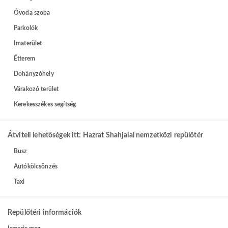
Óvoda szoba
Parkolók
Imaterület
Étterem
Dohányzóhely
Várakozó terület
Kerekesszékes segítség
Átviteli lehetőségek itt: Hazrat Shahjalal nemzetközi repülőtér
Busz
Autókölcsönzés
Taxi
Repülőtéri információk