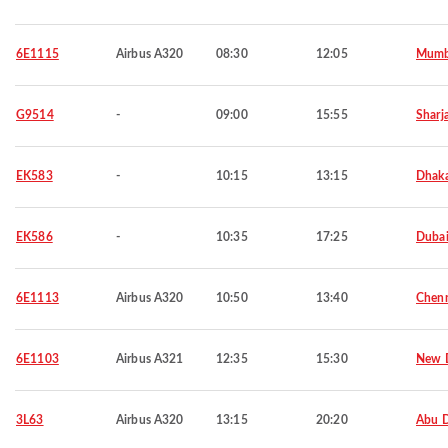
6E1115
Airbus A320
08:30
12:05
Mumb
G9514
-
09:00
15:55
Sharj
EK583
-
10:15
13:15
Dhak
EK586
-
10:35
17:25
Duba
6E1113
Airbus A320
10:50
13:40
Chen
6E1103
Airbus A321
12:35
15:30
New D
3L63
Airbus A320
13:15
20:20
Abu 