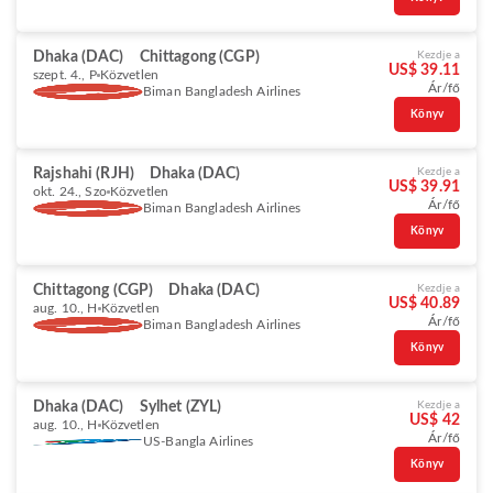
Dhaka (DAC)
Chittagong (CGP)
Kezdje a
US$ 39.11
szept. 4., P
Közvetlen
Ár/fő
Biman Bangladesh Airlines
Könyv
Rajshahi (RJH)
Dhaka (DAC)
Kezdje a
US$ 39.91
okt. 24., Szo
Közvetlen
Ár/fő
Biman Bangladesh Airlines
Könyv
Chittagong (CGP)
Dhaka (DAC)
Kezdje a
US$ 40.89
aug. 10., H
Közvetlen
Ár/fő
Biman Bangladesh Airlines
Könyv
Dhaka (DAC)
Sylhet (ZYL)
Kezdje a
US$ 42
aug. 10., H
Közvetlen
Ár/fő
US-Bangla Airlines
Könyv