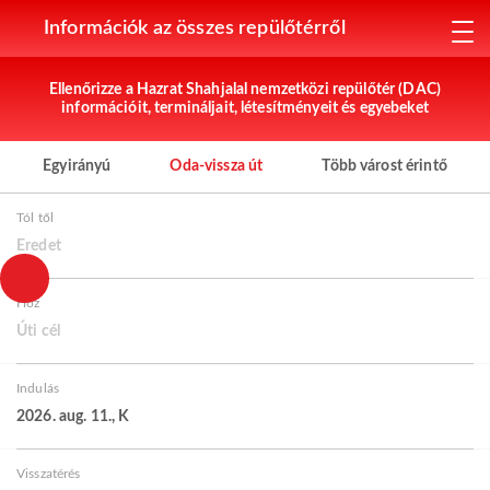
Információk az összes repülőtérről
Ellenőrizze a Hazrat Shahjalal nemzetközi repülőtér (DAC)
információit, termináljait, létesítményeit és egyebeket
Egyirányú
Oda-vissza út
Több várost érintő
Tól től
Eredet
Hoz
Úti cél
Indulás
2026. aug. 11., K
Visszatérés