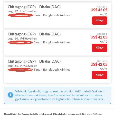
Chittagong (CGP)
Dhaka (DAC)
Kezdje a
US$ 42.05
aug. 17., H
Közvetlen
Ár/fő
Biman Bangladesh Airlines
Könyv
Chittagong (CGP)
Dhaka (DAC)
Kezdje a
US$ 42.05
aug. 14., P
Közvetlen
Ár/fő
Biman Bangladesh Airlines
Könyv
Chittagong (CGP)
Dhaka (DAC)
Kezdje a
US$ 42.05
aug. 31., H
Közvetlen
Ár/fő
Biman Bangladesh Airlines
Könyv
Felhívjuk figyelmét, hogy az ezen az oldalon feltüntetett árak nem
feltétlenül naprakészek, és előzetes értesítés nélkül változhatnak.
Igyekszünk a legpontosabb és legfrissebb információkat nyújtani.