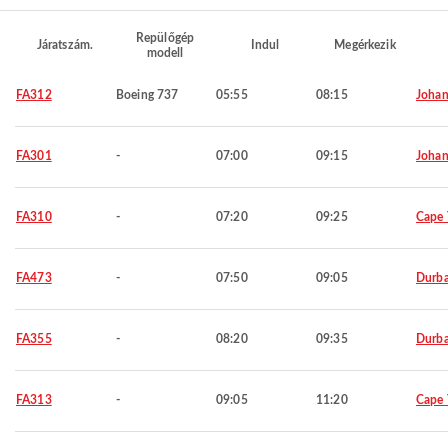
Repülőgép
Járatszám.
Indul
Megérkezik
modell
FA312
Boeing 737
05:55
08:15
Johan
FA301
-
07:00
09:15
Johan
FA310
-
07:20
09:25
Cape
FA473
-
07:50
09:05
Durb
FA355
-
08:20
09:35
Durb
FA313
-
09:05
11:20
Cape