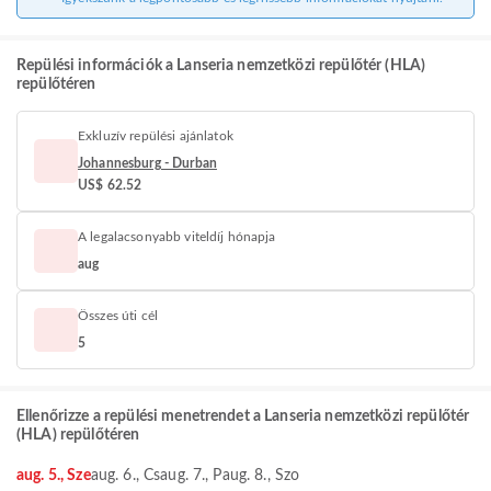
Repülési információk a Lanseria nemzetközi repülőtér (HLA)
repülőtéren
Exkluzív repülési ajánlatok
Johannesburg - Durban
US$ 62.52
A legalacsonyabb viteldíj hónapja
aug
Összes úti cél
5
Ellenőrizze a repülési menetrendet a Lanseria nemzetközi repülőtér
(HLA) repülőtéren
aug. 5., Sze
aug. 6., Cs
aug. 7., P
aug. 8., Szo