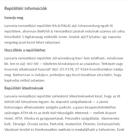
Repülőtéri információk
Ismerje meg
Lanseria nemzetközi repülőtér (HLA/FALA) a(z) Johannesburg egyik fő
repülőtere, ahonnan Belföldi & Nemzetközi járatok indulnak számos úti célra.
Körülbelül 1 légitársaság működik innen, köztük a(z) FlySafair, így naponta
rengeteg járat közül lehet választani.
Hozzáférés a repülőtérhez
Lanseria nemzetközi repülőtér Johannesburg-ban/-ben található, mindössze
kb. km-re a(z) -tól/-től — tökéletes kiindulópont az utazáshoz. Térképet vagy
fuvarozó alkalmazást használ? A(z) -25.9378, 27.9264 koordinátákon találja
meg. Bárhonnan is induljon, próbáljon egy kicsit korábban útra kelni, hogy
kapkodás nélkül odaérjen.
Repülőtéri létesítmények
Lanseria nemzetközi repülőtér széleskörű létesítményeket kínál, hogy az itt
töltött idő kényelmes legyen. Az alapvető szolgáltatások — a jármű
biztonságos elhelyezésére szolgáló parkoló, a gyors készpénzfelvételhez
szükséges ATM-ek és az ételt-italt felszolgáló éttermek — mellett Airport
Hotel, ATM, Klinika és gyógyszertárak, Pénzváltó szolgáltatás, Vámmentes
bolt, Társalgó, Óvoda szoba, Parkolók, Imaterület, Étterem, Dohányzóhely,
Várakozó terület és Kerekesszékes segítség is megtalálható a helyszínen. Ezek