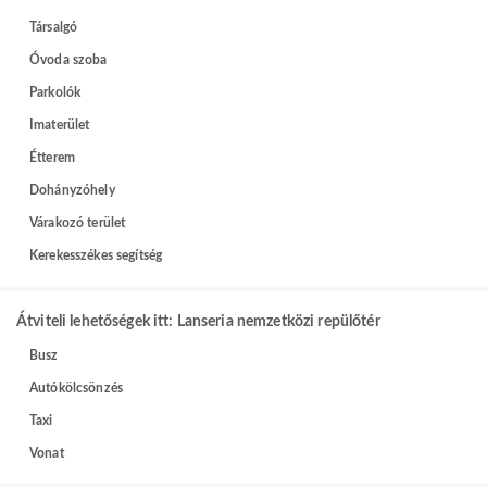
Társalgó
Óvoda szoba
Parkolók
Imaterület
Étterem
Dohányzóhely
Várakozó terület
Kerekesszékes segítség
Átviteli lehetőségek itt: Lanseria nemzetközi repülőtér
Busz
Autókölcsönzés
Taxi
Vonat