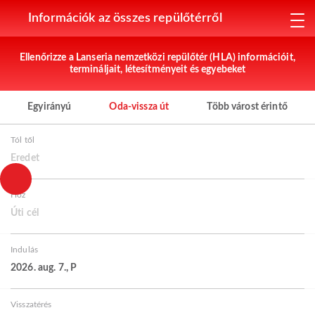
Információk az összes repülőtérről
Ellenőrizze a Lanseria nemzetközi repülőtér (HLA) információit,
termináljait, létesítményeit és egyebeket
Egyirányú
Oda-vissza út
Több várost érintő
Tól től
Eredet
Hoz
Úti cél
Indulás
2026. aug. 7., P
Visszatérés