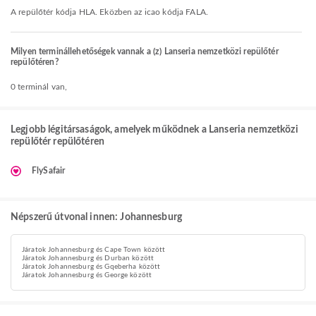
A repülőtér kódja HLA. Eközben az icao kódja FALA.
Milyen terminállehetőségek vannak a (z) Lanseria nemzetközi repülőtér
repülőtéren?
0 terminál van,
Legjobb légitársaságok, amelyek működnek a Lanseria nemzetközi
repülőtér repülőtéren
FlySafair
Népszerű útvonal innen: Johannesburg
Járatok Johannesburg és Cape Town között
Járatok Johannesburg és Durban között
Járatok Johannesburg és Gqeberha között
Járatok Johannesburg és George között