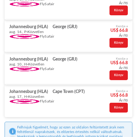
Ár/fő
FlySafair
Könyv
Johannesburg (HLA)
George (GRJ)
Kezdje a
US$ 66.8
aug. 14., P
Közvetlen
Ár/fő
FlySafair
Könyv
Johannesburg (HLA)
George (GRJ)
Kezdje a
US$ 66.8
aug. 10., H
Közvetlen
Ár/fő
FlySafair
Könyv
Johannesburg (HLA)
Cape Town (CPT)
Kezdje a
US$ 66.8
aug. 17., H
Közvetlen
Ár/fő
FlySafair
Könyv
Felhívjuk figyelmét, hogy az ezen az oldalon feltüntetett árak nem
feltétlenül naprakészek, és előzetes értesítés nélkül változhatnak.
Igyekszünk a legpontosabb és legfrissebb információkat nyújtani.