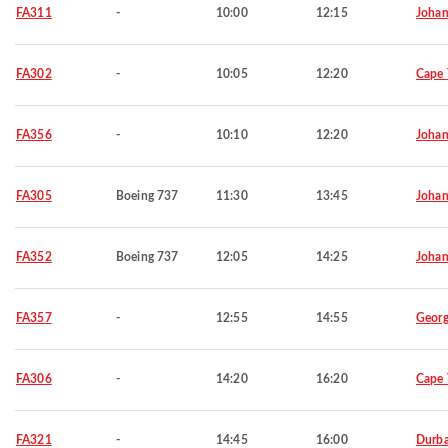
FA311
-
10:00
12:15
Johan
FA302
-
10:05
12:20
Cape
FA356
-
10:10
12:20
Johan
FA305
Boeing 737
11:30
13:45
Johan
FA352
Boeing 737
12:05
14:25
Johan
FA357
-
12:55
14:55
Geor
FA306
-
14:20
16:20
Cape
FA321
-
14:45
16:00
Durb