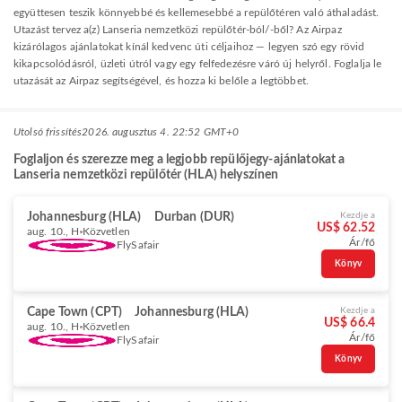
együttesen teszik könnyebbé és kellemesebbé a repülőtéren való áthaladást.
Utazást tervez a(z) Lanseria nemzetközi repülőtér-ból/-ből? Az Airpaz
kizárólagos ajánlatokat kínál kedvenc úti céljaihoz — legyen szó egy rövid
kikapcsolódásról, üzleti útról vagy egy felfedezésre váró új helyről. Foglalja le
utazását az Airpaz segítségével, és hozza ki belőle a legtöbbet.
Utolsó frissítés
2026. augusztus 4. 22:52 GMT+0
Foglaljon és szerezze meg a legjobb repülőjegy-ajánlatokat a
Lanseria nemzetközi repülőtér (HLA) helyszínen
Johannesburg (HLA)
Durban (DUR)
Kezdje a
US$ 62.52
aug. 10., H
Közvetlen
Ár/fő
FlySafair
Könyv
Cape Town (CPT)
Johannesburg (HLA)
Kezdje a
US$ 66.4
aug. 10., H
Közvetlen
Ár/fő
FlySafair
Könyv