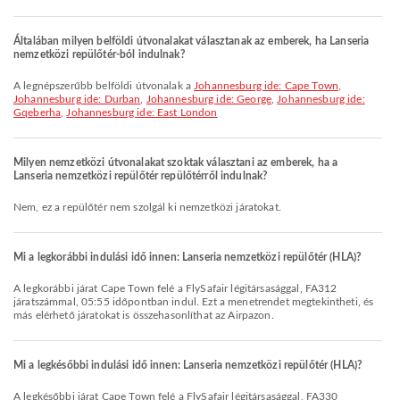
Általában milyen belföldi útvonalakat választanak az emberek, ha Lanseria
nemzetközi repülőtér-ból indulnak?
A legnépszerűbb belföldi útvonalak a
Johannesburg ide: Cape Town
,
Johannesburg ide: Durban
,
Johannesburg ide: George
,
Johannesburg ide:
Gqeberha
,
Johannesburg ide: East London
Milyen nemzetközi útvonalakat szoktak választani az emberek, ha a
Lanseria nemzetközi repülőtér repülőtérről indulnak?
Nem, ez a repülőtér nem szolgál ki nemzetközi járatokat.
Mi a legkorábbi indulási idő innen: Lanseria nemzetközi repülőtér (HLA)?
A legkorábbi járat Cape Town felé a FlySafair légitársasággal, FA312
járatszámmal, 05:55 időpontban indul. Ezt a menetrendet megtekintheti, és
más elérhető járatokat is összehasonlíthat az Airpazon.
Mi a legkésőbbi indulási idő innen: Lanseria nemzetközi repülőtér (HLA)?
A legkésőbbi járat Cape Town felé a FlySafair légitársasággal, FA330