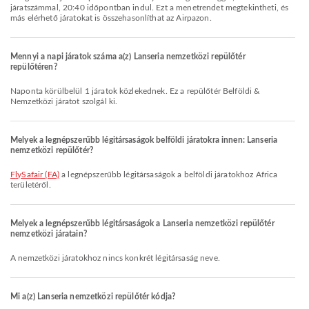
járatszámmal, 20:40 időpontban indul. Ezt a menetrendet megtekintheti, és
más elérhető járatokat is összehasonlíthat az Airpazon.
Mennyi a napi járatok száma a(z) Lanseria nemzetközi repülőtér
repülőtéren?
Naponta körülbelül 1 járatok közlekednek. Ez a repülőtér Belföldi &
Nemzetközi járatot szolgál ki.
Melyek a legnépszerűbb légitársaságok belföldi járatokra innen: Lanseria
nemzetközi repülőtér?
FlySafair (FA)
a legnépszerűbb légitársaságok a belföldi járatokhoz Africa
területéről.
Melyek a legnépszerűbb légitársaságok a Lanseria nemzetközi repülőtér
nemzetközi járatain?
A nemzetközi járatokhoz nincs konkrét légitársaság neve.
Mi a(z) Lanseria nemzetközi repülőtér kódja?