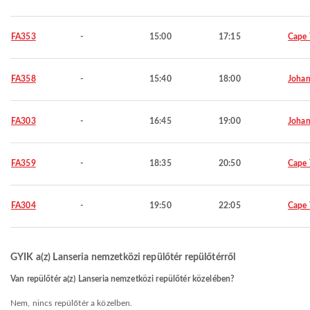
FA353
-
15:00
17:15
Cape
FA358
-
15:40
18:00
Johan
FA303
-
16:45
19:00
Johan
FA359
-
18:35
20:50
Cape
FA304
-
19:50
22:05
Cape
GYIK a(z) Lanseria nemzetközi repülőtér repülőtérről
Van repülőtér a(z) Lanseria nemzetközi repülőtér közelében?
Nem, nincs repülőtér a közelben.