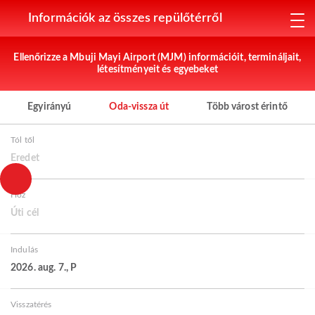
Információk az összes repülőtérről
Ellenőrizze a Mbuji Mayi Airport (MJM) információit, termináljait,
létesítményeit és egyebeket
Egyirányú
Oda-vissza út
Több várost érintő
Tól től
Eredet
Hoz
Úti cél
Indulás
2026. aug. 7., P
Visszatérés