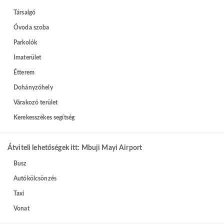
Társalgó
Óvoda szoba
Parkolók
Imaterület
Étterem
Dohányzóhely
Várakozó terület
Kerekesszékes segítség
Átviteli lehetőségek itt: Mbuji Mayi Airport
Busz
Autókölcsönzés
Taxi
Vonat