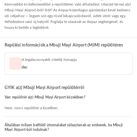
könnyebbé és kellemesebbé a repülőtéren való áthaladást. Utazást tervez a(z)
Mbuji Mayi Airport-ból/-ből? Az Airpaz kizárólagos ajánlatokat kínál kedvenc
úti céljaihoz — legyen szó egy rövid kikapcsolódásról, üzleti útról vagy egy
felfedezésre váró új helyről. Foglalja le utazását az Airpaz segítségével, és
hozza ki belőle a legtöbbet.
Repülési információk a Mbuji Mayi Airport (MJM) repülőtéren
A legalacsonyabb viteldíj hónapja
dec
GYIK a(z) Mbuji Mayi Airport repülőtérről
Van repülőtér a(z) Mbuji Mayi Airport közelében?
Nem, nincs repülőtér a közelben.
Általában milyen belföldi útvonalakat választanak az emberek, ha Mbuji
Mayi Airport-ból indulnak?