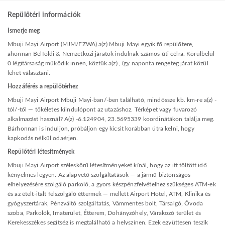
Repülőtéri információk
Ismerje meg
Mbuji Mayi Airport (MJM/FZWA) a(z) Mbuji Mayi egyik fő repülőtere,
ahonnan Belföldi & Nemzetközi járatok indulnak számos úti célra. Körülbelül
0 légitársaság működik innen, köztük a(z) , így naponta rengeteg járat közül
lehet választani.
Hozzáférés a repülőtérhez
Mbuji Mayi Airport Mbuji Mayi-ban/-ben található, mindössze kb. km-re a(z) -
tól/-től — tökéletes kiindulópont az utazáshoz. Térképet vagy fuvarozó
alkalmazást használ? A(z) -6.124904, 23.5695339 koordinátákon találja meg.
Bárhonnan is induljon, próbáljon egy kicsit korábban útra kelni, hogy
kapkodás nélkül odaérjen.
Repülőtéri létesítmények
Mbuji Mayi Airport széleskörű létesítményeket kínál, hogy az itt töltött idő
kényelmes legyen. Az alapvető szolgáltatások — a jármű biztonságos
elhelyezésére szolgáló parkoló, a gyors készpénzfelvételhez szükséges ATM-ek
és az ételt-italt felszolgáló éttermek — mellett Airport Hotel, ATM, Klinika és
gyógyszertárak, Pénzváltó szolgáltatás, Vámmentes bolt, Társalgó, Óvoda
szoba, Parkolók, Imaterület, Étterem, Dohányzóhely, Várakozó terület és
Kerekesszékes segítség is megtalálható a helyszínen. Ezek együttesen teszik