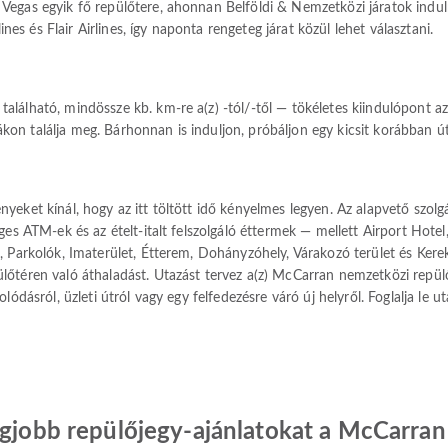
egas egyik fő repülőtere, ahonnan Belföldi & Nemzetközi járatok indulna
ines és Flair Airlines, így naponta rengeteg járat közül lehet választani.
lálható, mindössze kb. km-re a(z) -tól/-től — tökéletes kiindulópont a
n találja meg. Bárhonnan is induljon, próbáljon egy kicsit korábban út
yeket kínál, hogy az itt töltött idő kényelmes legyen. Az alapvető szolg
ges ATM-ek és az ételt-italt felszolgáló éttermek — mellett Airport Hotel
, Parkolók, Imaterület, Étterem, Dohányzóhely, Várakozó terület és Kerek
őtéren való áthaladást. Utazást tervez a(z) McCarran nemzetközi repülőt
ódásról, üzleti útról vagy egy felfedezésre váró új helyről. Foglalja le ut
egjobb repülőjegy-ajánlatokat a McCarran