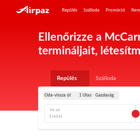
Repülés
Szálloda
Promóció
Ren
Ellenőrizze a McCarr
termináljait, létesí
Repülés
Szálloda
Oda-vissza út
Gazdaság
1 Utas
Tól től