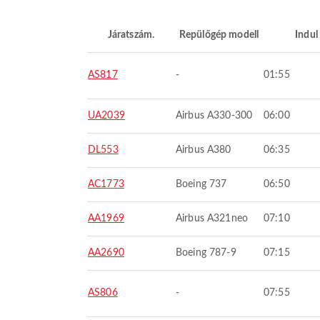
Járatszám.
Repülőgép modell
Indul
AS817
-
01:55
UA2039
Airbus A330-300
06:00
DL553
Airbus A380
06:35
AC1773
Boeing 737
06:50
AA1969
Airbus A321neo
07:10
AA2690
Boeing 787-9
07:15
AS806
-
07:55