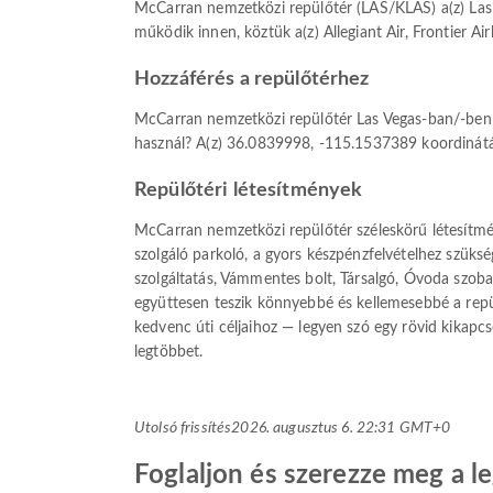
McCarran nemzetközi repülőtér (LAS/KLAS) a(z) Las V
működik innen, köztük a(z) Allegiant Air, Frontier Airl
Hozzáférés a repülőtérhez
McCarran nemzetközi repülőtér Las Vegas-ban/-ben ta
használ? A(z) 36.0839998, -115.1537389 koordinátáko
Repülőtéri létesítmények
McCarran nemzetközi repülőtér széleskörű létesítmén
szolgáló parkoló, a gyors készpénzfelvételhez szüksé
szolgáltatás, Vámmentes bolt, Társalgó, Óvoda szoba
együttesen teszik könnyebbé és kellemesebbé a repül
kedvenc úti céljaihoz — legyen szó egy rövid kikapcsol
legtöbbet.
Utolsó frissítés
2026. augusztus 6. 22:31 GMT+0
Foglaljon és szerezze meg a l