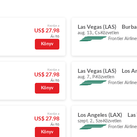
Kezdje a
Las Vegas (LAS)
Burba
US$ 27.98
aug. 13., Cs
Közvetlen
Ár/fő
Frontier Airline
Könyv
Kezdje a
Las Vegas (LAS)
Los A
US$ 27.98
aug. 7., P
Közvetlen
Ár/fő
Frontier Airline
Könyv
Kezdje a
Los Angeles (LAX)
Las
US$ 27.98
szept. 2., Sze
Közvetlen
Ár/fő
Frontier Airline
Könyv