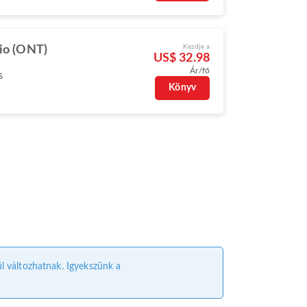
Kezdje a
io (ONT)
US$ 32.98
Ár/fő
s
Könyv
ül változhatnak. Igyekszünk a