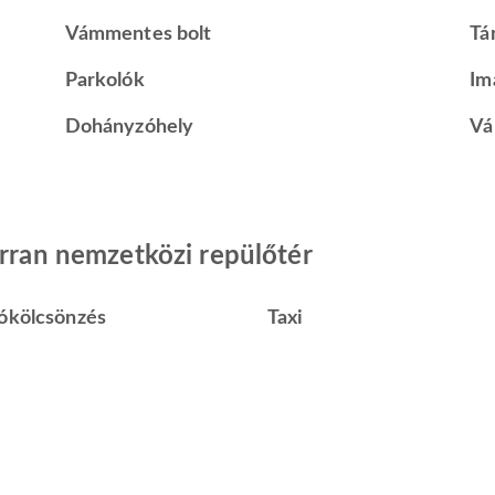
Vámmentes bolt
Tá
Parkolók
Im
Dohányzóhely
Vá
arran nemzetközi repülőtér
ókölcsönzés
Taxi