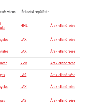
ezés város
Érkezési repülőtér
i
HNL
Árak ellenőrzése
ulu
ngeles
LAX
Árak ellenőrzése
ngeles
LAX
Árak ellenőrzése
uver
YVR
Árak ellenőrzése
egas
LAS
Árak ellenőrzése
ngeles
LAX
Árak ellenőrzése
egas
LAS
Árak ellenőrzése