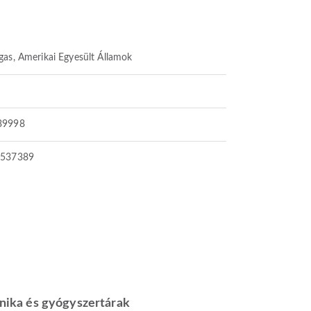
gas, Amerikai Egyesült Államok
39998
1537389
inika és gyógyszertárak