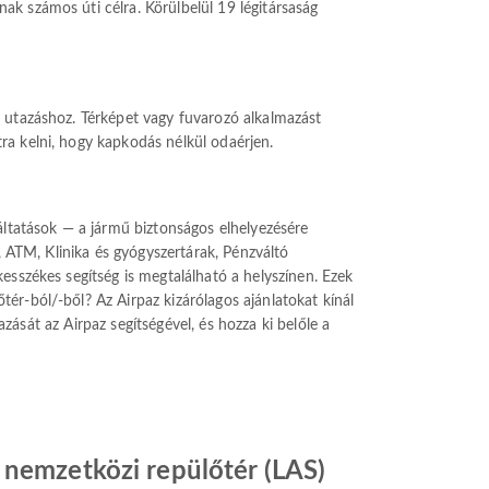
k számos úti célra. Körülbelül 19 légitársaság
z utazáshoz. Térképet vagy fuvarozó alkalmazást
ra kelni, hogy kapkodás nélkül odaérjen.
áltatások — a jármű biztonságos elhelyezésére
, ATM, Klinika és gyógyszertárak, Pénzváltó
esszékes segítség is megtalálható a helyszínen. Ezek
ér-ból/-ből? Az Airpaz kizárólagos ajánlatokat kínál
azását az Airpaz segítségével, és hozza ki belőle a
 nemzetközi repülőtér (LAS)