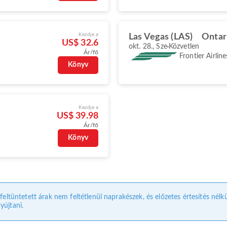
Kezdje a
Las Vegas (LAS)
Ontar
US$ 32.6
okt. 28., Sze
Közvetlen
Ár/fő
Frontier Airline
Könyv
Kezdje a
US$ 39.98
Ár/fő
Könyv
 feltüntetett árak nem feltétlenül naprakészek, és előzetes értesítés nélk
yújtani.