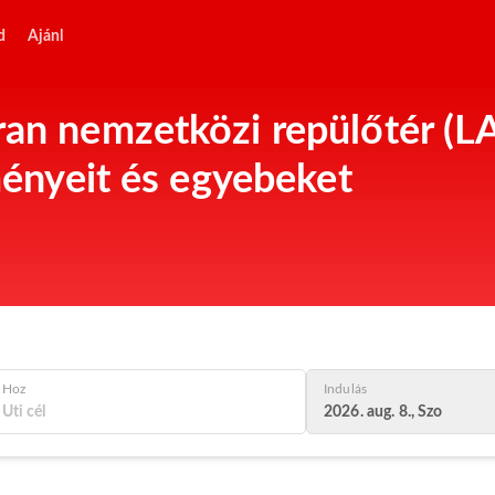
d
Ajánl
an nemzetközi repülőtér (LA
tményeit és egyebeket
Hoz
Indulás
2026. aug. 8., Szo