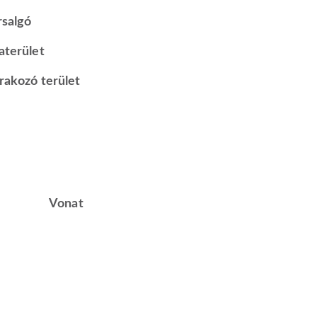
rsalgó
aterület
rakozó terület
Vonat