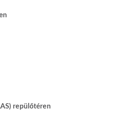
ren
LAS) repülőtéren