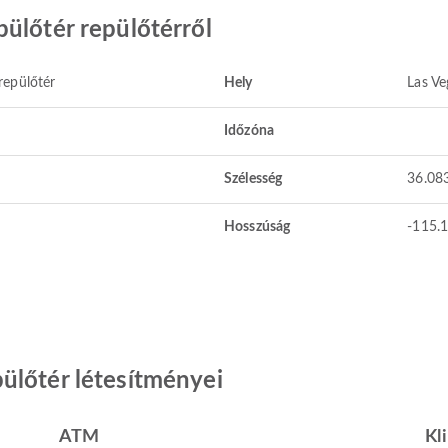
ülőtér repülőtérről
repülőtér
Hely
Las Ve
Időzóna
Szélesség
36.08
Hosszúság
-115.
ülőtér létesítményei
ATM
Kl