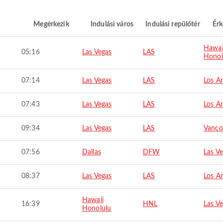
Megérkezik
Indulási város
Indulási repülőtér
Érk
Hawai
05:16
Las Vegas
LAS
Honol
07:14
Las Vegas
LAS
Los A
07:43
Las Vegas
LAS
Los A
09:34
Las Vegas
LAS
Vanco
07:56
Dallas
DFW
Las V
08:37
Las Vegas
LAS
Los A
Hawaii
16:39
HNL
Las V
Honolulu