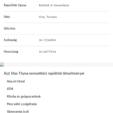
Repülőtér típusa
Belföldi & Nemzetközi
Hely
Sfax, Tunézia
Időzóna
Szélesség
34.7236084
Hosszúság
10.6877936
A(z) Sfax Thyna nemzetközi repülőtér létesítményei
Airport Hotel
ATM
Klinika és gyógyszertárak
Pénzváltó szolgáltatás
Vámmentes bolt