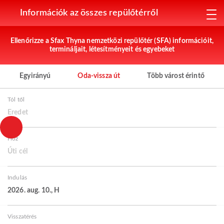
Információk az összes repülőtérről
Ellenőrizze a Sfax Thyna nemzetközi repülőtér (SFA) információit,
termináljait, létesítményeit és egyebeket
Egyirányú
Oda-vissza út
Több várost érintő
Tól től
Eredet
Hoz
Úti cél
Indulás
2026. aug. 10., H
Visszatérés