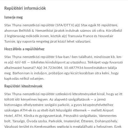
Repülőtéri információk
Ismerje meg
Sfax Thyna nemzetközi repülőtér (SFA/DTTX) a(z) Sfax egyik fő repülőtere,
ahonnan Belföldi & Nemzetközi járatok indulnak számos úti célra. Körülbelül
2 légitársaság működik innen, köztük a(z) Transavia France és Nouvelair
Tunisie, így naponta rengeteg járat közül lehet választani.
Hozzáférés a repülőtérhez
Sfax Thyna nemzetközi repülőtér Sfax-ban/-ben található, mindössze kb. km-
re a(z) -tól/-től — tökéletes kiindulópont az utazáshoz. Térképet vagy fuvarozó
alkalmazást használ? A(z) 34.7236084, 10.6877936 koordinátákon találja
meg. Bárhonnan is induljon, próbáljon egy kicsit korábban útra kelni, hogy
kapkodás nélkül odaérjen.
Repülőtéri létesítmények
Sfax Thyna nemzetközi repülőtér széleskörű létesítményeket kínál, hogy az itt
töltött idő kényelmes legyen. Az alapvető szolgáltatások — a jármű
biztonságos elhelyezésére szolgáló parkoló, a gyors készpénzfelvételhez
szükséges ATM-ek és az ételt-italt felszolgáló éttermek — mellett Airport
Hotel, ATM, Klinika és gyógyszertárak, Pénzváltó szolgáltatás, Vámmentes
bolt, Társalgó, Óvoda szoba, Parkolók, Imaterület, Étterem, Dohányzóhely,
Várakozó terület és Kerekesszékes segítség is megtalálható a helyszínen. Ezek