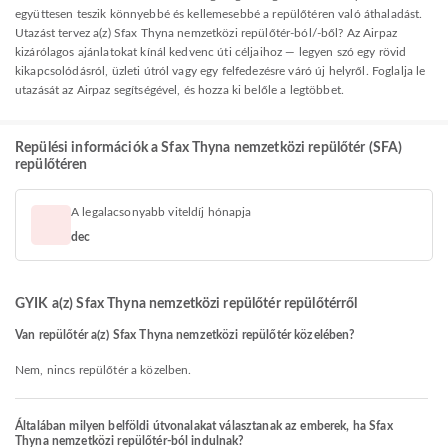
együttesen teszik könnyebbé és kellemesebbé a repülőtéren való áthaladást.
Utazást tervez a(z) Sfax Thyna nemzetközi repülőtér-ból/-ből? Az Airpaz
kizárólagos ajánlatokat kínál kedvenc úti céljaihoz — legyen szó egy rövid
kikapcsolódásról, üzleti útról vagy egy felfedezésre váró új helyről. Foglalja le
utazását az Airpaz segítségével, és hozza ki belőle a legtöbbet.
Repülési információk a Sfax Thyna nemzetközi repülőtér (SFA)
repülőtéren
A legalacsonyabb viteldíj hónapja
dec
GYIK a(z) Sfax Thyna nemzetközi repülőtér repülőtérről
Van repülőtér a(z) Sfax Thyna nemzetközi repülőtér közelében?
Nem, nincs repülőtér a közelben.
Általában milyen belföldi útvonalakat választanak az emberek, ha Sfax
Thyna nemzetközi repülőtér-ból indulnak?