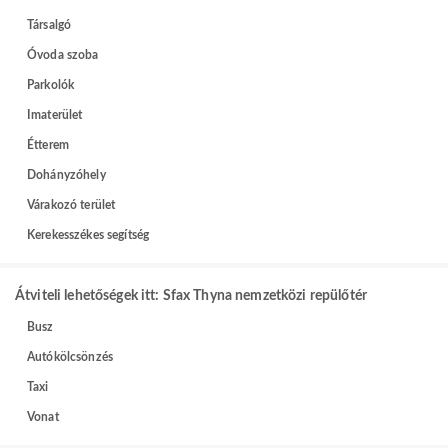
Társalgó
Óvoda szoba
Parkolók
Imaterület
Étterem
Dohányzóhely
Várakozó terület
Kerekesszékes segítség
Átviteli lehetőségek itt: Sfax Thyna nemzetközi repülőtér
Busz
Autókölcsönzés
Taxi
Vonat