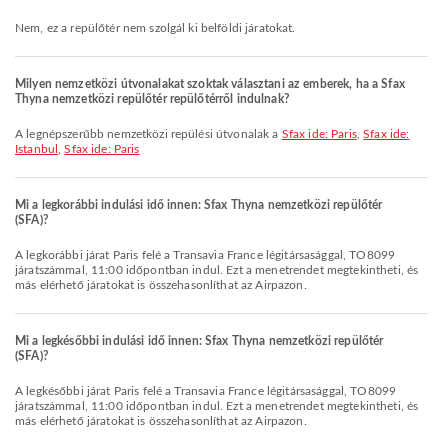
Nem, ez a repülőtér nem szolgál ki belföldi járatokat.
Milyen nemzetközi útvonalakat szoktak választani az emberek, ha a Sfax
Thyna nemzetközi repülőtér repülőtérről indulnak?
A legnépszerűbb nemzetközi repülési útvonalak a
Sfax ide: Paris
,
Sfax ide:
Istanbul
,
Sfax ide: Paris
Mi a legkorábbi indulási idő innen: Sfax Thyna nemzetközi repülőtér
(SFA)?
A legkorábbi járat Paris felé a Transavia France légitársasággal, TO8099
járatszámmal, 11:00 időpontban indul. Ezt a menetrendet megtekintheti, és
más elérhető járatokat is összehasonlíthat az Airpazon.
Mi a legkésőbbi indulási idő innen: Sfax Thyna nemzetközi repülőtér
(SFA)?
A legkésőbbi járat Paris felé a Transavia France légitársasággal, TO8099
járatszámmal, 11:00 időpontban indul. Ezt a menetrendet megtekintheti, és
más elérhető járatokat is összehasonlíthat az Airpazon.