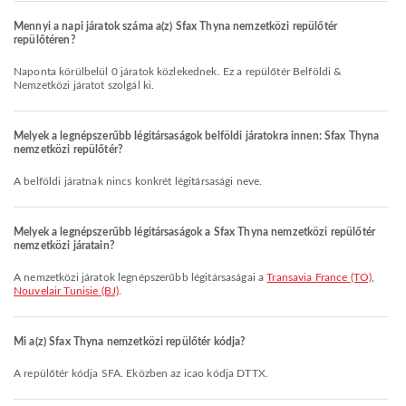
Mennyi a napi járatok száma a(z) Sfax Thyna nemzetközi repülőtér
repülőtéren?
Naponta körülbelül 0 járatok közlekednek. Ez a repülőtér Belföldi &
Nemzetközi járatot szolgál ki.
Melyek a legnépszerűbb légitársaságok belföldi járatokra innen: Sfax Thyna
nemzetközi repülőtér?
A belföldi járatnak nincs konkrét légitársasági neve.
Melyek a legnépszerűbb légitársaságok a Sfax Thyna nemzetközi repülőtér
nemzetközi járatain?
A nemzetközi járatok legnépszerűbb légitársaságai a
Transavia France (TO)
,
Nouvelair Tunisie (BJ)
.
Mi a(z) Sfax Thyna nemzetközi repülőtér kódja?
A repülőtér kódja SFA. Eközben az icao kódja DTTX.